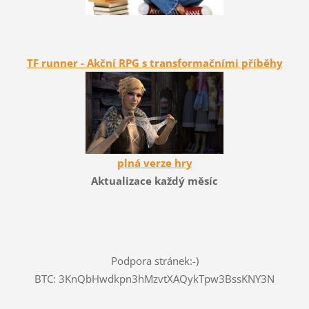
TF runner - Akční RPG s transformačními příběhy
plná verze hry
Aktualizace každý měsíc
Podpora stránek:-)
BTC: 3KnQbHwdkpn3hMzvtXAQykTpw3BssKNY3N