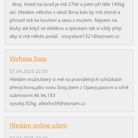
Ahoj. Hned na úvod je mě 27let a jsem při těle 140kg
asi. Hledám někoho v okolí Brna kdo by mě zlomil a
přinutil mě ke kouření a sexu s mužem. Nejsem na
kluky ale když se obléknu a zpoutam tak si vždy přeji
aby si mě někdo podal. sissyslave1321@seznam.cz
Výchova Sissy
07.04.2025 22:30
Hledám muže,který si mě na pravidelných schůzkách
převýchova,jako svou Sissy.Jsem z Opavy,pasivní a silně
submisivní.46 let,183
vysoký,92kg. allexho39@seznam.cz
Hledám online učení
07.04.2025 22:29