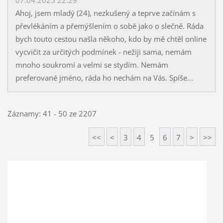
Ahoj, jsem mladý (24), nezkušený a teprve začínám s
převlékáním a přemýšlením o sobě jako o slečně. Ráda
bych touto cestou našla někoho, kdo by mě chtěl online
vycvičit za určitých podmínek - nežiji sama, nemám
mnoho soukromí a velmi se stydím. Nemám
preferované jméno, ráda ho nechám na Vás. Spíše...
Záznamy: 41 - 50 ze 2207
<<
<
3
4
5
6
7
>
>>