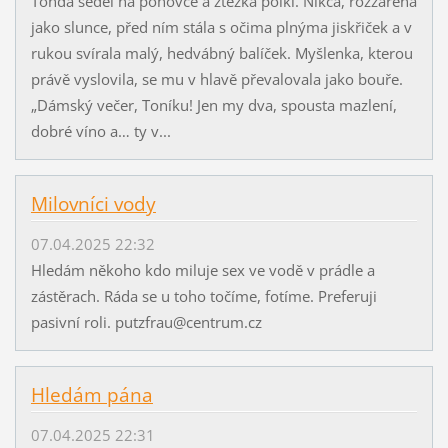
Tonda seděl na pohovce a ztěžka polkl. Nikča, rozzářená
jako slunce, před ním stála s očima plnýma jiskřiček a v
rukou svírala malý, hedvábný balíček. Myšlenka, kterou
právě vyslovila, se mu v hlavě převalovala jako bouře.
„Dámský večer, Toníku! Jen my dva, spousta mazlení,
dobré víno a… ty v...
Milovníci vody
07.04.2025 22:32
Hledám někoho kdo miluje sex ve vodě v prádle a
zástěrach. Ráda se u toho točíme, fotíme. Preferuji
pasivní roli. putzfrau@centrum.cz
Hledám pána
07.04.2025 22:31