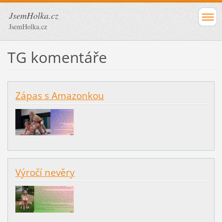
JsemHolka.cz
JsemHolka.cz
TG komentáře
Zápas s Amazonkou
Výročí nevěry