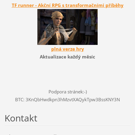
TF runner - Akční RPG s transformačními příběhy
plná verze hry
Aktualizace každý měsíc
Podpora stránek:-)
BTC: 3KnQbHwdkpn3hMzvtXAQykTpw3BssKNY3N
Kontakt