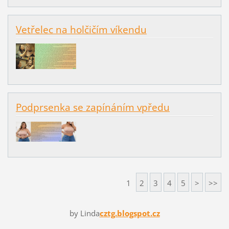
Vetřelec na holčičím víkendu
Podprsenka se zapínáním vpředu
1
2
3
4
5
>
>>
by Linda
cztg.blogspot.cz