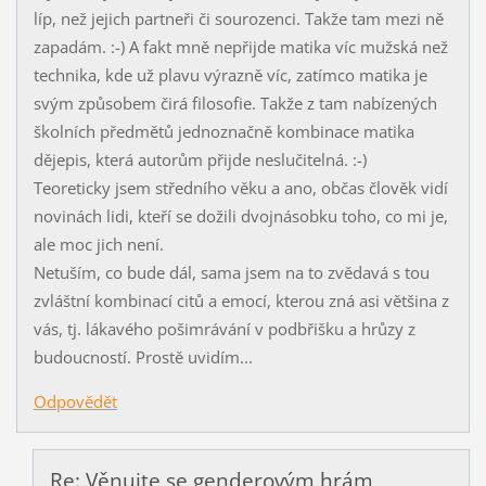
líp, než jejich partneři či sourozenci. Takže tam mezi ně
zapadám. :-) A fakt mně nepřijde matika víc mužská než
technika, kde už plavu výrazně víc, zatímco matika je
svým způsobem čirá filosofie. Takže z tam nabízených
školních předmětů jednoznačně kombinace matika
dějepis, která autorům přijde neslučitelná. :-)
Teoreticky jsem středního věku a ano, občas člověk vidí
novinách lidi, kteří se dožili dvojnásobku toho, co mi je,
ale moc jich není.
Netuším, co bude dál, sama jsem na to zvědavá s tou
zvláštní kombinací citů a emocí, kterou zná asi většina z
vás, tj. lákavého pošimrávání v podbřišku a hrůzy z
budoucností. Prostě uvidím...
Odpovědět
Re: Věnujte se genderovým hrám