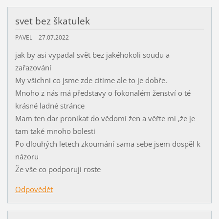
svet bez škatulek
PAVEL
27.07.2022
jak by asi vypadal svět bez jakéhokoli soudu a
zařazování
My všichni co jsme zde citíme ale to je dobře.
Mnoho z nás má představy o fokonalém ženství o té
krásné ladné stránce
Mam ten dar pronikat do vědomí žen a věřte mi ,že je
tam také mnoho bolesti
Po dlouhých letech zkoumání sama sebe jsem dospěl k
názoru
Že vše co podporuji roste
Odpovědět