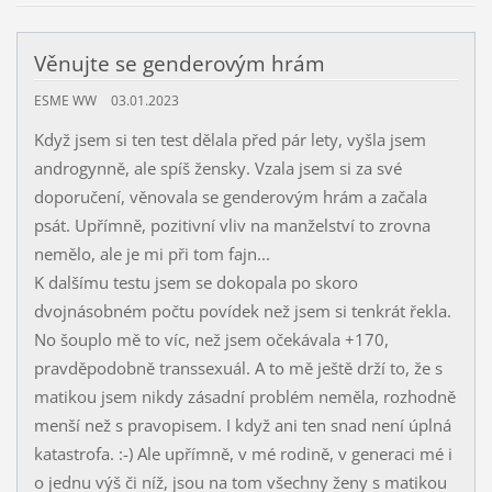
Věnujte se genderovým hrám
ESME WW
03.01.2023
Když jsem si ten test dělala před pár lety, vyšla jsem
androgynně, ale spíš žensky. Vzala jsem si za své
doporučení, věnovala se genderovým hrám a začala
psát. Upřímně, pozitivní vliv na manželství to zrovna
nemělo, ale je mi při tom fajn...
K dalšímu testu jsem se dokopala po skoro
dvojnásobném počtu povídek než jsem si tenkrát řekla.
No šouplo mě to víc, než jsem očekávala +170,
pravděpodobně transsexuál. A to mě ještě drží to, že s
matikou jsem nikdy zásadní problém neměla, rozhodně
menší než s pravopisem. I když ani ten snad není úplná
katastrofa. :-) Ale upřímně, v mé rodině, v generaci mé i
o jednu výš či níž, jsou na tom všechny ženy s matikou