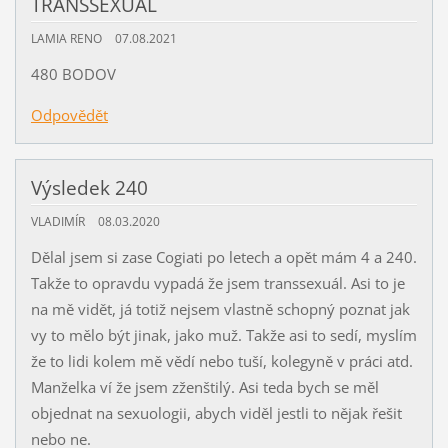
TRANSSEXUÁL
LAMIA RENO
07.08.2021
480 BODOV
Odpovědět
Výsledek 240
VLADIMÍR
08.03.2020
Dělal jsem si zase Cogiati po letech a opět mám 4 a 240.
Takže to opravdu vypadá že jsem transsexuál. Asi to je
na mě vidět, já totiž nejsem vlastně schopný poznat jak
vy to mělo být jinak, jako muž. Takže asi to sedí, myslím
že to lidi kolem mě vědí nebo tuší, kolegyně v práci atd.
Manželka ví že jsem zženštilý. Asi teda bych se měl
objednat na sexuologii, abych viděl jestli to nějak řešit
nebo ne.