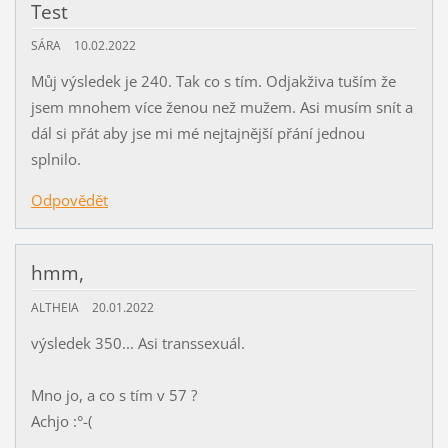
Test
SÁRA
10.02.2022
Můj výsledek je 240. Tak co s tím. Odjakživa tuším že
jsem mnohem více ženou než mužem. Asi musím snít a
dál si přát aby jse mi mé nejtajnější přání jednou
splnilo.
Odpovědět
hmm,
ALTHEIA
20.01.2022
výsledek 350... Asi transsexuál.
Mno jo, a co s tím v 57 ?
Achjo :°-(