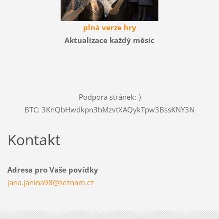
plná verze hry
Aktualizace každý měsíc
Podpora stránek:-)
BTC: 3KnQbHwdkpn3hMzvtXAQykTpw3BssKNY3N
Kontakt
Adresa pro Vaše povídky
jana.jan
ina98@se
znam.cz