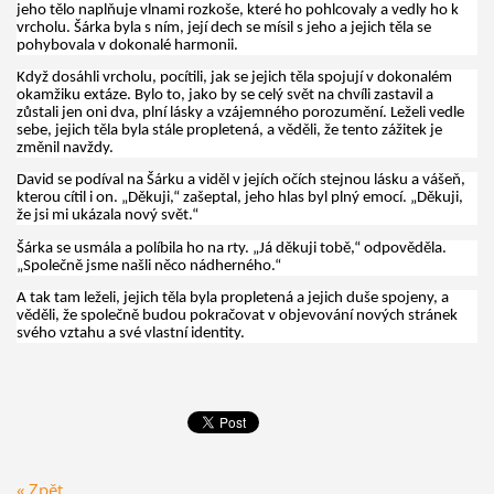
jeho tělo naplňuje vlnami rozkoše, které ho pohlcovaly a vedly ho k
vrcholu. Šárka byla s ním, její dech se mísil s jeho a jejich těla se
pohybovala v dokonalé harmonii.
Když dosáhli vrcholu, pocítili, jak se jejich těla spojují v dokonalém
okamžiku extáze. Bylo to, jako by se celý svět na chvíli zastavil a
zůstali jen oni dva, plní lásky a vzájemného porozumění. Leželi vedle
sebe, jejich těla byla stále propletená, a věděli, že tento zážitek je
změnil navždy.
David se podíval na Šárku a viděl v jejích očích stejnou lásku a vášeň,
kterou cítil i on. „Děkuji,“ zašeptal, jeho hlas byl plný emocí. „Děkuji,
že jsi mi ukázala nový svět.“
Šárka se usmála a políbila ho na rty. „Já děkuji tobě,“ odpověděla.
„Společně jsme našli něco nádherného.“
A tak tam leželi, jejich těla byla propletená a jejich duše spojeny, a
věděli, že společně budou pokračovat v objevování nových stránek
svého vztahu a své vlastní identity.
« Zpět