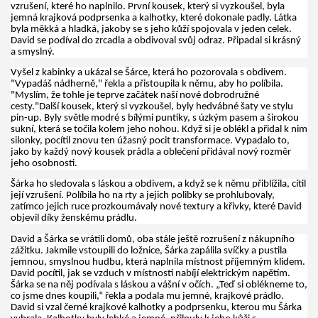
vzrušení, které ho naplnilo. První kousek, který si vyzkoušel, byla
jemná krajková podprsenka a kalhotky, které dokonale padly. Látka
byla měkká a hladká, jakoby se s jeho kůží spojovala v jeden celek.
David se podíval do zrcadla a obdivoval svůj odraz. Připadal si krásný
a smyslný.
Vyšel z kabinky a ukázal se Šárce, která ho pozorovala s obdivem.
"Vypadáš nádherně," řekla a přistoupila k němu, aby ho políbila.
"Myslím, že tohle je teprve začátek naší nové dobrodružné
cesty."Další kousek, který si vyzkoušel, byly hedvábné šaty ve stylu
pin-up. Byly světle modré s bílými puntíky, s úzkým pasem a širokou
sukní, která se točila kolem jeho nohou. Když si je oblékl a přidal k nim
silonky, pocítil znovu ten úžasný pocit transformace. Vypadalo to,
jako by každý nový kousek prádla a oblečení přidával nový rozměr
jeho osobnosti.
Šárka ho sledovala s láskou a obdivem, a když se k němu přiblížila, cítil
její vzrušení. Políbila ho na rty a jejich polibky se prohlubovaly,
zatímco jejich ruce prozkoumávaly nové textury a křivky, které David
objevil díky ženskému prádlu.
David a Šárka se vrátili domů, oba stále ještě rozrušení z nákupního
zážitku. Jakmile vstoupili do ložnice, Šárka zapálila svíčky a pustila
jemnou, smyslnou hudbu, která naplnila místnost příjemným klidem.
David pocítil, jak se vzduch v místnosti nabíjí elektrickým napětím.
Šárka se na něj podívala s láskou a vášní v očích. „Teď si oblékneme to,
co jsme dnes koupili,“ řekla a podala mu jemné, krajkové prádlo.
David si vzal černé krajkové kalhotky a podprsenku, kterou mu Šárka