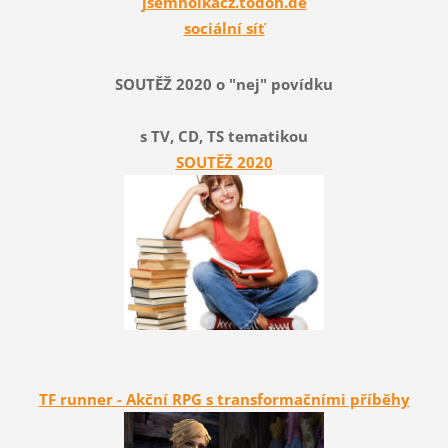
jsemholkacz.todon.de
sociální síť
SOUTĚŽ 2020 o "nej" povídku
s TV, CD, TS tematikou
SOUTĚŽ 2020
TF runner - Akční RPG s transformačními příběhy