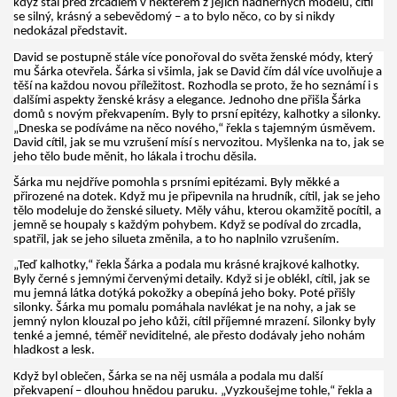
když stál před zrcadlem v některém z jejích nádherných modelů, cítil
se silný, krásný a sebevědomý – a to bylo něco, co by si nikdy
nedokázal představit.
David se postupně stále více ponořoval do světa ženské módy, který
mu Šárka otevřela. Šárka si všimla, jak se David čím dál více uvolňuje a
těší na každou novou příležitost. Rozhodla se proto, že ho seznámí i s
dalšími aspekty ženské krásy a elegance. Jednoho dne přišla Šárka
domů s novým překvapením. Byly to prsní epitézy, kalhotky a silonky.
„Dneska se podíváme na něco nového,“ řekla s tajemným úsměvem.
David cítil, jak se mu vzrušení mísí s nervozitou. Myšlenka na to, jak se
jeho tělo bude měnit, ho lákala i trochu děsila.
Šárka mu nejdříve pomohla s prsními epitézami. Byly měkké a
přirozené na dotek. Když mu je připevnila na hrudník, cítil, jak se jeho
tělo modeluje do ženské siluety. Měly váhu, kterou okamžitě pocítil, a
jemně se houpaly s každým pohybem. Když se podíval do zrcadla,
spatřil, jak se jeho silueta změnila, a to ho naplnilo vzrušením.
„Teď kalhotky,“ řekla Šárka a podala mu krásné krajkové kalhotky.
Byly černé s jemnými červenými detaily. Když si je oblékl, cítil, jak se
mu jemná látka dotýká pokožky a obepíná jeho boky. Poté přišly
silonky. Šárka mu pomalu pomáhala navlékat je na nohy, a jak se
jemný nylon klouzal po jeho kůži, cítil příjemné mrazení. Silonky byly
tenké a jemné, téměř neviditelné, ale přesto dodávaly jeho nohám
hladkost a lesk.
Když byl oblečen, Šárka se na něj usmála a podala mu další
překvapení – dlouhou hnědou paruku. „Vyzkoušejme tohle,“ řekla a