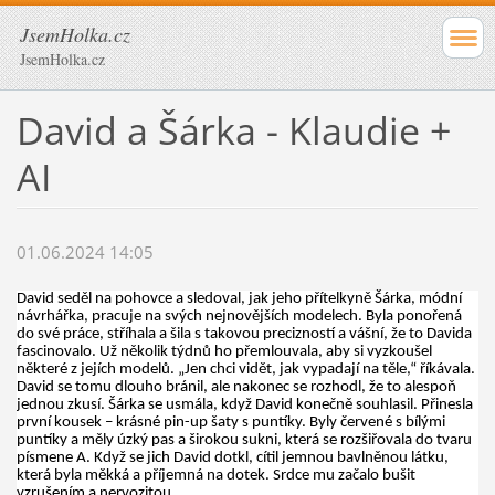
JsemHolka.cz
JsemHolka.cz
David a Šárka - Klaudie +
AI
01.06.2024 14:05
David seděl na pohovce a sledoval, jak jeho přítelkyně Šárka, módní
návrhářka, pracuje na svých nejnovějších modelech. Byla ponořená
do své práce, stříhala a šila s takovou precizností a vášní, že to Davida
fascinovalo. Už několik týdnů ho přemlouvala, aby si vyzkoušel
některé z jejích modelů. „Jen chci vidět, jak vypadají na těle,“ říkávala.
David se tomu dlouho bránil, ale nakonec se rozhodl, že to alespoň
jednou zkusí. Šárka se usmála, když David konečně souhlasil. Přinesla
první kousek – krásné pin-up šaty s puntíky. Byly červené s bílými
puntíky a měly úzký pas a širokou sukni, která se rozšiřovala do tvaru
písmene A. Když se jich David dotkl, cítil jemnou bavlněnou látku,
která byla měkká a příjemná na dotek. Srdce mu začalo bušit
vzrušením a nervozitou.