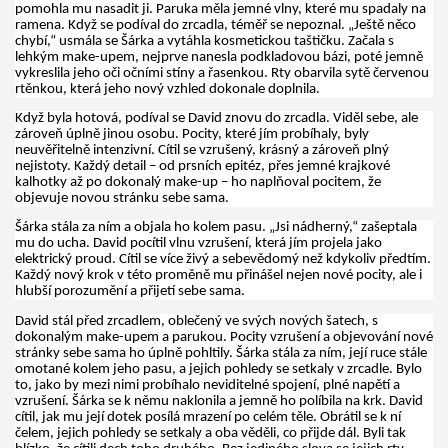
pomohla mu nasadit ji. Paruka měla jemné vlny, které mu spadaly na
ramena. Když se podíval do zrcadla, téměř se nepoznal. „Ještě něco
chybí,“ usmála se Šárka a vytáhla kosmetickou taštičku. Začala s
lehkým make-upem, nejprve nanesla podkladovou bázi, poté jemně
vykreslila jeho oči očními stíny a řasenkou. Rty obarvila sytě červenou
rtěnkou, která jeho nový vzhled dokonale doplnila.
Když byla hotová, podíval se David znovu do zrcadla. Viděl sebe, ale
zároveň úplně jinou osobu. Pocity, které jím probíhaly, byly
neuvěřitelně intenzivní. Cítil se vzrušený, krásný a zároveň plný
nejistoty. Každý detail – od prsních epitéz, přes jemné krajkové
kalhotky až po dokonalý make-up – ho naplňoval pocitem, že
objevuje novou stránku sebe sama.
Šárka stála za ním a objala ho kolem pasu. „Jsi nádherný,“ zašeptala
mu do ucha. David pocítil vlnu vzrušení, která jím projela jako
elektrický proud. Cítil se více živý a sebevědomý než kdykoliv předtím.
Každý nový krok v této proměně mu přinášel nejen nové pocity, ale i
hlubší porozumění a přijetí sebe sama.
David stál před zrcadlem, oblečený ve svých nových šatech, s
dokonalým make-upem a parukou. Pocity vzrušení a objevování nové
stránky sebe sama ho úplně pohltily. Šárka stála za ním, její ruce stále
omotané kolem jeho pasu, a jejich pohledy se setkaly v zrcadle. Bylo
to, jako by mezi nimi probíhalo neviditelné spojení, plné napětí a
vzrušení. Šárka se k němu naklonila a jemně ho políbila na krk. David
cítil, jak mu její dotek posílá mrazení po celém těle. Obrátil se k ní
čelem, jejich pohledy se setkaly a oba věděli, co přijde dál. Byli tak