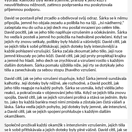
vybrala. Kalhotky byly lehké a jemné, přilnuly k jeho kůži s
neuvěřitelnou něžností, zatímco podprsenka mu poskytovala
příjemnou podporu.
David se postavil před zrcadlo a obdivoval svůj odraz. Šárka se k němu
připojila, jemně ho objala zezadu a políbila ho na šíji. „Jsi nádherný,“
zašeptala mu do ucha a její dech mu posílal mrazení po celém těle.
David pocítil, jak se jeho tělo naplňuje vzrušením a očekáváním. Šárka
ho vedla k posteli a jemně ho položila na hedvábné povlečení. Když se
jejich rty znovu setkaly, polibky byly hlubší a vášnivější. David cítil, jak
se jejich těla k sobě přitiskávají, jejich doteky byly intenzivnější a
každé pohlazení vzrušující. Šárka začala zkoumat jeho tělo, její ruce
jemně klouzaly po jeho kůži. David cítil, jak její prsty proplétají krajku
a jemně ho hladí. Jeho dech se zrychloval a vzrušení rostlo s každým
dalším dotykem. Šárka pomalu sjížděla níže, její rty se dotýkaly jeho
těla a zanechávaly za sebou stopu žhavého vzrušení.
David cítil, jak se jeho vzrušení stupňuje, když Šárka jemně sundávala
kalhotky. Její doteky byly něžné, ale rozhodné, a David pocítil, jak
jeho tělo reaguje na každý pohyb. Šárka se usmála, když viděla jeho
reakci, a pokračovala v objevování jeho těla. Když se jejich těla znovu
spojila, David cítil, jak se jejich vzrušení prolíná a stává se jedním. Bylo
to, jako by každá bariéra mezi nimi zmizela a zůstala jen čistá vášeň a
láska. Šárka vedla jejich pohyby, její doteky byly jemné, ale intenzivní,
a David cítil, jak se jejich spojení prohlubuje s každým dalším
okamžikem.
Společně prožívali každý okamžik s intenzivním vzrušením, jejich těla
se k sobě přitiskávala a jejich doteky byly plné vášně. David cítil, jak se