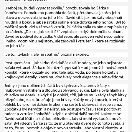
„Neboj se, budeš vypadat skvěle,“ povzbuzovala ho Šárka s
úsměvem. Pomalu mu pomohla do šatů, přetahovala je přes jeho
hlavu a upravovala je na jeho těle. David cítil, jak mu šaty obepínají
hrudník a boky, a jak se široká sukně lehce dotýká jeho nohou. Byl to
zvláštní pocit, cizí a zároveň vzrušující. Šárka stála za ním a zapínala zip
na zádech. „Tak co, jak se cítíš?“ zeptala se, když dokončila zapínání.
David se podíval do zrcadla. Viděl sebe, ale zároveň viděl něco úplně
jiného. Pocítil vlnu nejistoty, ale zároveň i vzrušení, které se rozlévalo
po jeho těle.
„Je to… zvláštní, ale ne špatné,“ přiznal nakonec.
Postupem času, jak si zkoušel další a další modely, se jeho nejistota
začala vytrácet. Šárka měla různé typy šatů – od jemných hedvábných
kousků, které klouzaly po jeho těle jako voda, po těsné korzety s
krajkovými detaily, které mu dodávaly pocit elegance a sebevědomí.
Jedny z jeho oblíbených šatů byly tyrkysové saténové šaty s
hlubokým výstřihem a dlouhou splývavou sukní. Látka byla hladká a
chladivá na dotek, a když si je oblékl, cítil, jak se mu každý záhyb látky
přizpůsobuje a zdůrazňuje jeho křivky. Každý nový kousek, který si
oblékl, byl pro něj dalším krokem na cestě k objevování sebe sama.
Zpočátku byl nervózní a nejistý, ale postupem času začal pociťovat
radost a vzrušení pokaždé, když si oblékal další model. Nakonec se
David začal těšit na každou příležitost, kdy si mohl vyzkoušet nové
šaty. Byl vděčný Šárce za to, že mu otevřela dveře do tohoto světa, a
za to, že mu pomohla objevit novou stránku jeho vlastní identity. A