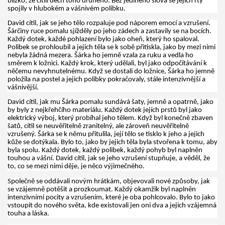
blízko, že cítili dech toho druhého. Bez jediného slova se jejich rty
spojily v hlubokém a vášnivém polibku.
David cítil, jak se jeho tělo rozpaluje pod náporem emocí a vzrušení.
Šárčiny ruce pomalu sjížděly po jeho zádech a zastavily se na bocích.
Každý dotek, každé pohlazení bylo jako oheň, který ho spaloval.
Polibek se prohloubil a jejich těla se k sobě přitiskla, jako by mezi nimi
nebyla žádná mezera. Šárka ho jemně vzala za ruku a vedla ho
směrem k ložnici. Každý krok, který udělali, byl jako odpočítávání k
něčemu nevyhnutelnému. Když se dostali do ložnice, Šárka ho jemně
položila na postel a jejich polibky pokračovaly, stále intenzivnější a
vášnivější.
David cítil, jak mu Šárka pomalu sundává šaty, jemně a opatrně, jako
by byly z nejkřehčího materiálu. Každý dotek jejích prstů byl jako
elektrický výboj, který probíhal jeho tělem. Když byl konečně zbaven
šatů, cítil se neuvěřitelně zranitelný, ale zároveň neuvěřitelně
vzrušený. Šárka se k němu přitulila, její tělo se tisklo k jeho a jejich
kůže se dotýkala. Bylo to, jako by jejich těla byla stvořena k tomu, aby
byla spolu. Každý dotek, každý polibek, každý pohyb byl naplněn
touhou a vášní. David cítil, jak se jeho vzrušení stupňuje, a věděl, že
to, co se mezi nimi děje, je něco výjimečného.
Společně se oddávali novým hrátkám, objevovali nové způsoby, jak
se vzájemně potěšit a prozkoumat. Každý okamžik byl naplněn
intenzivními pocity a vzrušením, které je oba pohlcovalo. Bylo to jako
vstoupit do nového světa, kde existovali jen oni dva a jejich vzájemná
touha a láska.