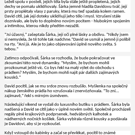
Leželi spolu v posteli, jejich těla byla stále ještě propletená, jejich
dechy se pomalu uklidňovaly. Šárka jemně hladila Davidovu tvář, její
prsty proplétaly vlasy z paruky, která mu teď spadala kolem ramen.
David cítil, jak její doteky uklidňují jeho tělo i mysl. Vzrušení stále
doznívalo, ale bylo to doplněno novým pocitem - hlubokým spojením
a intimitou, kterou nikdy předtím nezažili.
"Jsi úžasný," zašeptala Šárka, její oči plné lásky a obdivu. "Nikdy jsem
si nemyslela, že tě tohle tak nadchne."David se usmál a jemně ji políbil
na rty. "Ani já. Ale je to jako objevování úplně nového světa. S
tebou."
Zatímco odpočívali, Šárka se rozhodla, že bude pokračovat ve
zkoumání této nové dynamiky. "Myslím, že bychom mohli
prozkoumat ještě víc. Co bys řekl na malý výlet do obchodu s
prádlem? Myslím, že bychom mohli najít pár dalších zajímavých
kousků."
David pocítil, jak se mu srdce znovu rozbušilo. Myšlenka na společný
nákup ženského prádla ho vzrušovala i znervózňovala. "To zní...
zajímavě," řekl s mírným úsměvem.
Následující víkend se vydali do luxusního butiku s prádlem. Šárka byla
nadšená a David se cítil jako v úplně novém světě. Společně procházeli
regály plné krajkových podprsenek, hedvábných kalhotek a
nádherných nočních košilek. Šárka vybírala různé kousky a podávala
je Davidovi, aby si je vyzkoušel.
Když vstoupil do kabinky a začal se převlékat, pocítil to známé