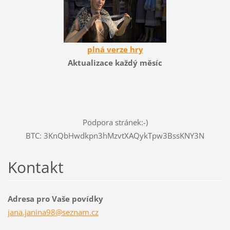
plná verze hry
Aktualizace každý měsíc
Podpora stránek:-)
BTC: 3KnQbHwdkpn3hMzvtXAQykTpw3BssKNY3N
Kontakt
Adresa pro Vaše povídky
jana.jan
ina98@se
znam.cz