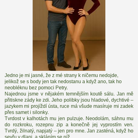
Jedno je mi jasné, že z mé strany k ničemu nedojde,
jelikož se s body jen tak nedostanu a když ano, tak ho
neobléknu bez pomoci Petry.
Najednou jsme v nějakém temnějším koutě sálu. Jan mě
přitiskne zády ke zdi. Jeho polibky jsou hladové, dychtivé –
jazykem mi projíždí ústa, ruce má všude masíruje mi zadek
přes samet i silonky.
Tvrdost v kalhotách mu jen pulzuje. Neodolám, sáhnu mu
do rozkroku, rozepnu zip a konečně jej vyprostím ven.
Tvrdý, žilnatý, napjatý – jen pro mne. Jan zasténá, když ho
sevřu v dlani, a skláním se níž.