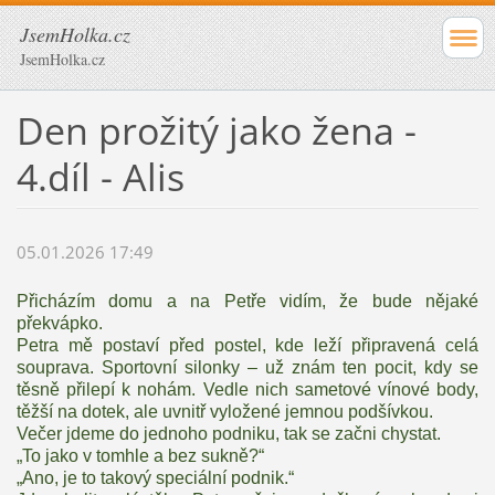
JsemHolka.cz
JsemHolka.cz
Den prožitý jako žena -
4.díl - Alis
05.01.2026 17:49
Přicházím domu a na Petře vidím, že bude nějaké
překvápko.
Petra mě postaví před postel, kde leží připravená celá
souprava. Sportovní silonky – už znám ten pocit, kdy se
těsně přilepí k nohám. Vedle nich sametové vínové body,
těžší na dotek, ale uvnitř vyložené jemnou podšívkou.
Večer jdeme do jednoho podniku, tak se začni chystat.
„To jako v tomhle a bez sukně?“
„Ano, je to takový speciální podnik.“