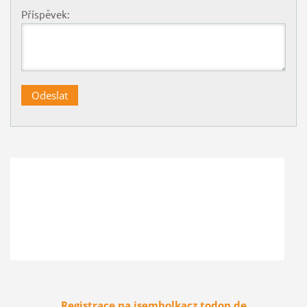
Příspěvek:
Registrace na jsemholkacz.todon.de