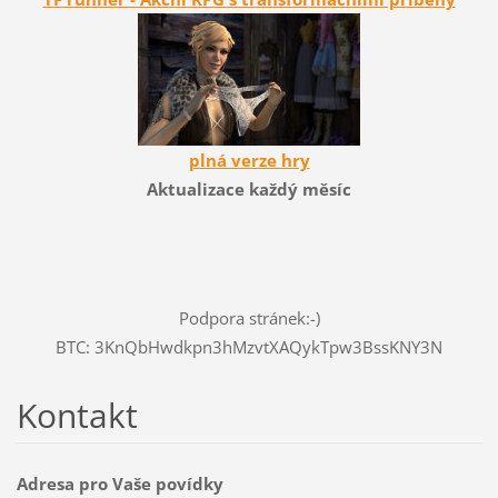
plná verze hry
Aktualizace každý měsíc
Podpora stránek:-)
BTC: 3KnQbHwdkpn3hMzvtXAQykTpw3BssKNY3N
Kontakt
Adresa pro Vaše povídky