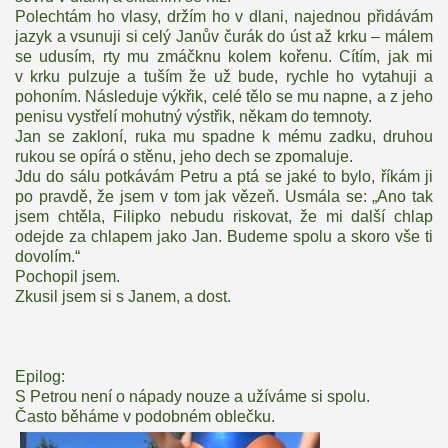
Polechtám ho vlasy, držím ho v dlani, najednou přidávám
jazyk a vsunuji si celý Janův čurák do úst až krku – málem
se udusím, rty mu zmáčknu kolem kořenu. Cítím, jak mi
v krku pulzuje a tuším že už bude, rychle ho vytahuji a
pohoním. Následuje výkřik, celé tělo se mu napne, a z jeho
penisu vystřelí mohutný výstřik, někam do temnoty.
Jan se zakloní, ruka mu spadne k mému zadku, druhou
rukou se opírá o stěnu, jeho dech se zpomaluje.
Jdu do sálu potkávám Petru a ptá se jaké to bylo, říkám ji
po pravdě, že jsem v tom jak vězeň. Usmála se: „Ano tak
jsem chtěla, Filipko nebudu riskovat, že mi další chlap
odejde za chlapem jako Jan. Budeme spolu a skoro vše ti
dovolím.“
Pochopil jsem.
Zkusil jsem si s Janem, a dost.
Epilog:
S Petrou není o nápady nouze a užíváme si spolu.
Často běháme v podobném oblečku.