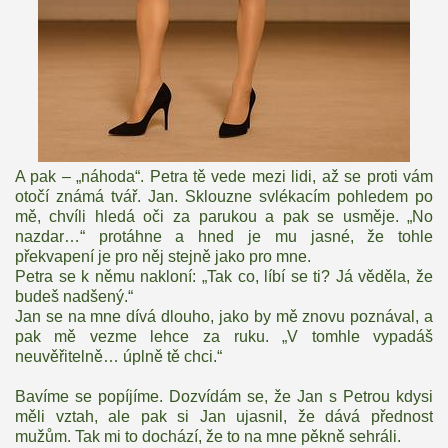
A pak – „náhoda“. Petra tě vede mezi lidi, až se proti vám
otočí známá tvář. Jan. Sklouzne svlékacím pohledem po
mě, chvíli hledá oči za parukou a pak se usměje. „No
nazdar…“ protáhne a hned je mu jasné, že tohle
překvapení je pro něj stejně jako pro mne.
Petra se k němu nakloní: „Tak co, líbí se ti? Já věděla, že
budeš nadšený.“
Jan se na mne dívá dlouho, jako by mě znovu poznával, a
pak mě vezme lehce za ruku. „V tomhle vypadáš
neuvěřitelně… úplně tě chci.“
Bavíme se popíjíme. Dozvídám se, že Jan s Petrou kdysi
měli vztah, ale pak si Jan ujasnil, že dává přednost
mužům. Tak mi to dochází, že to na mne pěkně sehráli.