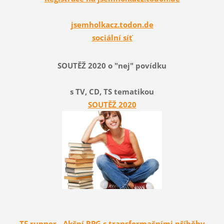
jsemholkacz.todon.de
sociální síť
SOUTĚŽ 2020 o "nej" povídku
s TV, CD, TS tematikou
SOUTĚŽ 2020
TF runner - Akční RPG s transformačními příběhy