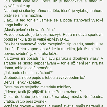
Jdu oholit celé tělo. Petra už je nedočkavá a hned mi
vytváří make up.
Natahuji si silonky přímo na tělo, těsně je vytahuji nahoru,
prsty se s nimi mazlím.
„Tak… a teď tohle,“ usměje se a podá stahovací vysoké
tanga kalhotky.
„Musíš pěkně schovat čuráka.“
Povedlo se, ale je to dost nezvyk. Petra mi dává sportovní
podprsenku a do ní velké epitézy D -E.
Pak beru sametové body, rozepínám zip vzadu, natahuji se
do něj. Petra zapne zip až ke krku, cítím, jak tě objímá –
pevně, svůdně, jako druhá kůže.
Na závěr mi posadí na hlavu paruku s dlouhými vlasy. V
zrcadle se skoro nepoznávám – tohle už není jen hra na
doma, tohle je celá proměna.
„Jak budu chodit na záchod?“
„Nebudeš, nebo půjdu s tebou a vysvobodím tě.“
Beru si lehký kabátek.
Petra má ze stejného materiálu minišaty.
„Jdeme, taxík již přijíždí“ řekne Petra rozhodně.
Cesta do klubu je dlouhá až na okraj města. Nenápadná
vrátka, vstup přes zvonek.
Vcházíte dovnitř – hudba, tlumená světla, směs parfémů a