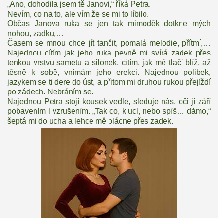
„Ano, dohodila jsem tě Janovi,“ říká Petra.
Nevím, co na to, ale vím že se mi to líbilo.
Občas Janova ruka se jen tak mimoděk dotkne mých
nohou, zadku,…
Časem se mnou chce jít tančit, pomalá melodie, přítmí,…
Najednou cítím jak jeho ruka pevně mi svírá zadek přes
tenkou vrstvu sametu a silonek, cítím, jak mě tlačí blíž, až
těsně k sobě, vnímám jeho erekci. Najednou polibek,
jazykem se ti dere do úst, a přitom mi druhou rukou přejíždí
po zádech. Nebráním se.
Najednou Petra stojí kousek vedle, sleduje nás, oči jí září
pobavením i vzrušením. „Tak co, kluci, nebo spíš… dámo,“
šeptá mi do ucha a lehce mě plácne přes zadek.