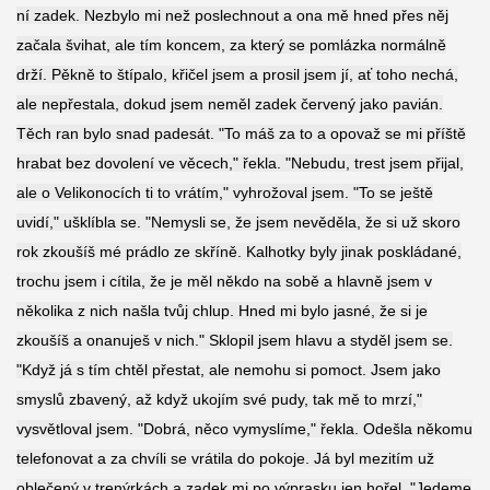
ní zadek. Nezbylo mi než poslechnout a ona mě hned přes něj
začala švihat, ale tím koncem, za který se pomlázka normálně
drží. Pěkně to štípalo, křičel jsem a prosil jsem jí, ať toho nechá,
ale nepřestala, dokud jsem neměl zadek červený jako pavián.
Těch ran bylo snad padesát. "To máš za to a opovaž se mi příště
hrabat bez dovolení ve věcech," řekla. "Nebudu, trest jsem přijal,
ale o Velikonocích ti to vrátím," vyhrožoval jsem. "To se ještě
uvidí," ušklíbla se. "Nemysli se, že jsem nevěděla, že si už skoro
rok zkoušíš mé prádlo ze skříně. Kalhotky byly jinak poskládané,
trochu jsem i cítila, že je měl někdo na sobě a hlavně jsem v
několika z nich našla tvůj chlup. Hned mi bylo jasné, že si je
zkoušíš a onanuješ v nich." Sklopil jsem hlavu a styděl jsem se.
"Když já s tím chtěl přestat, ale nemohu si pomoct. Jsem jako
smyslů zbavený, až když ukojím své pudy, tak mě to mrzí,"
vysvětloval jsem. "Dobrá, něco vymyslíme," řekla. Odešla někomu
telefonovat a za chvíli se vrátila do pokoje. Já byl mezitím už
oblečený v trenýrkách a zadek mi po výprasku jen hořel. "Jedeme