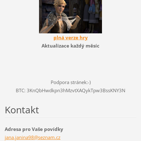
plná verze hry
Aktualizace každý měsíc
Podpora stránek:-)
BTC: 3KnQbHwdkpn3hMzvtXAQykTpw3BssKNY3N
Kontakt
Adresa pro Vaše povídky
jana.jan
ina98@se
znam.cz