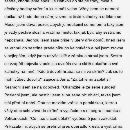
sestra, chodili jsme spolu i s Hankou do stejné třídy, měla s
děvčaty hodiny vaření a kluci měli volno. Vždy jsem se nemohl
dočkat až budu doma sám, vezmu si čisté kalhotky a udělám se.
Musel jsem dávat pozor, abych je neušpinil semenem a taky jsem
je vždy pečlivě složil a vrátil na místo, tak jak byli, aby sestra nic
nepoznala. Jednou jsem zase přišel v úterý dřív domů, hned jsem
se vrhnul do sestřina prádelníku po kalhotkách a byl jsem zrovna
v nejlepším, když jsem uslyšel klíč v zámku a strnul jsem. Sestra
se vzápětí objevila v pokoji a uviděla svou skříň dokořán a své
kalhotky na mně. "Kdo ti dovolil hrabat se mi ve skříni? Jak sis to
mohl vůbec dovolit?" zaječela Jana. "Za tohle mi zaplatíš."
Nezmohl jsem se na odpověď. "Okamžitě je ze sebe sundej!"
Poslechl jsem, ale nestihl jsem si na sebe nic obléci, takže jsem
stál před ní nahý. Ona se mezitím vrátila s pomlázkou, kterou
vždy otec schovává do skříně a vyplácíme s ní ségru i mamku o
Velikonocích. "Co ...co chceš dělat?" vyděšeně jsem zakoktal.
Přikázala mi, abych se přehnul přes opěradlo křesla a vystrčil na