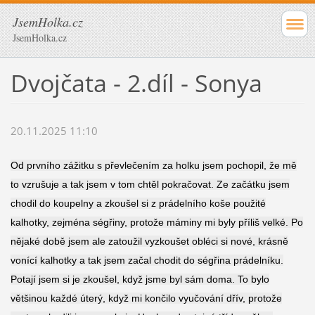
JsemHolka.cz
JsemHolka.cz
Dvojčata - 2.díl - Sonya
20.11.2025 11:10
Od prvního zážitku s převlečením za holku jsem pochopil, že mě
to vzrušuje a tak jsem v tom chtěl pokračovat. Ze začátku jsem
chodil do koupelny a zkoušel si z prádelního koše použité
kalhotky, zejména ségřiny, protože máminy mi byly příliš velké. Po
nějaké době jsem ale zatoužil vyzkoušet obléci si nové, krásně
vonící kalhotky a tak jsem začal chodit do ségřina prádelníku.
Potají jsem si je zkoušel, když jsme byl sám doma. To bylo
většinou každé úterý, když mi končilo vyučování dřív, protože