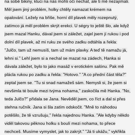
na sobě bikiny, kluci na nás mohli oči nechat, ale ti mě nezajímali.
Měl jsem jiný problém, holky chtěly namazat krémem na
opalování. Ležely na břiše, horní díl plavek měly rozepnutý,
zatímco já měl problém skrýt erekci. U ségry to ještě šlo, ale když
jsem mazal Hanku, dával jsem si záležet, zajel jsem jí rukou i pod
dolní díl plavek, až mi ruku ze svého zadku odtáhla a řekla:
"Julčo, tam už nemusíš, tam už mám plavky. A teď tě namažu já,
lehni si." Lehl jsem si a nechal se mazat na zádech, Hanka si
dávala záležet, bylo to jako masáž v erotickém salónu. Pak mě
plácla rukou po zadku a řekla: "Hotovo." "A co přední část těla?"
zeptal jsem se. "Tu si snad namažeš sám. Nemysli si, že jsem si
nevšimla té boule mezi tvýma nohama," zaskočila mě Hanka. "No,
teda Julčo?" přidala se Jana. Nevěděl jsem, co říct a dal si přes
stehna ručník. Jana si šla zatím odskočit. "Mně to náhodou
potěšilo, že tě vzrušuju," řekla najednou Hanka. "Ale kdyby někdo
viděl takovou pěknou holku s boulí mezi nohama, to přece
nechceš. Musíme vymyslet, jak to zakrýt." "Já ti ukážu," vykřikla