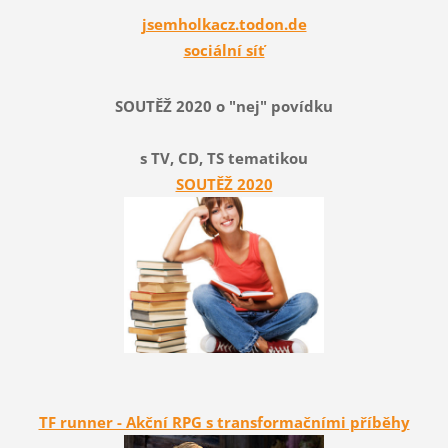
jsemholkacz.todon.de
sociální síť
SOUTĚŽ 2020 o "nej" povídku
s TV, CD, TS tematikou
SOUTĚŽ 2020
TF runner - Akční RPG s transformačními příběhy