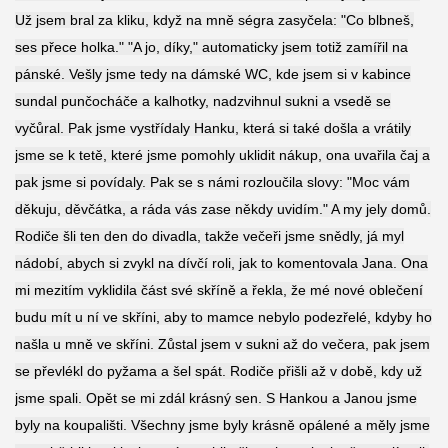
Už jsem bral za kliku, když na mně ségra zasyčela: "Co blbneš,
ses přece holka." "A jo, díky," automaticky jsem totiž zamířil na
pánské. Vešly jsme tedy na dámské WC, kde jsem si v kabince
sundal punčocháče a kalhotky, nadzvihnul sukni a vsedě se
vyčůral. Pak jsme vystřídaly Hanku, která si také došla a vrátily
jsme se k tetě, které jsme pomohly uklidit nákup, ona uvařila čaj a
pak jsme si povídaly. Pak se s námi rozloučila slovy: "Moc vám
děkuju, děvčátka, a ráda vás zase někdy uvidím." A my jely domů.
Rodiče šli ten den do divadla, takže večeři jsme snědly, já myl
nádobí, abych si zvykl na dívčí roli, jak to komentovala Jana. Ona
mi mezitím vyklidila část své skříně a řekla, že mé nové oblečení
budu mít u ní ve skříni, aby to mamce nebylo podezřelé, kdyby ho
našla u mně ve skříni. Zůstal jsem v sukni až do večera, pak jsem
se převlékl do pyžama a šel spát. Rodiče přišli až v době, kdy už
jsme spali. Opět se mi zdál krásný sen. S Hankou a Janou jsme
byly na koupališti. Všechny jsme byly krásně opálené a měly jsme