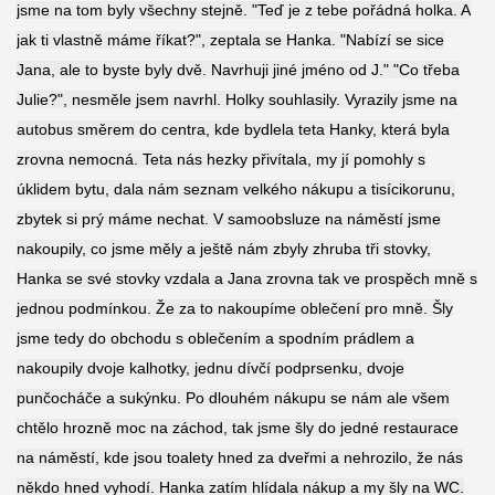
jsme na tom byly všechny stejně. "Teď je z tebe pořádná holka. A
jak ti vlastně máme říkat?", zeptala se Hanka. "Nabízí se sice
Jana, ale to byste byly dvě. Navrhuji jiné jméno od J." "Co třeba
Julie?", nesměle jsem navrhl. Holky souhlasily. Vyrazily jsme na
autobus směrem do centra, kde bydlela teta Hanky, která byla
zrovna nemocná. Teta nás hezky přivítala, my jí pomohly s
úklidem bytu, dala nám seznam velkého nákupu a tisícikorunu,
zbytek si prý máme nechat. V samoobsluze na náměstí jsme
nakoupily, co jsme měly a ještě nám zbyly zhruba tři stovky,
Hanka se své stovky vzdala a Jana zrovna tak ve prospěch mně s
jednou podmínkou. Že za to nakoupíme oblečení pro mně. Šly
jsme tedy do obchodu s oblečením a spodním prádlem a
nakoupily dvoje kalhotky, jednu dívčí podprsenku, dvoje
punčocháče a sukýnku. Po dlouhém nákupu se nám ale všem
chtělo hrozně moc na záchod, tak jsme šly do jedné restaurace
na náměstí, kde jsou toalety hned za dveřmi a nehrozilo, že nás
někdo hned vyhodí. Hanka zatím hlídala nákup a my šly na WC.