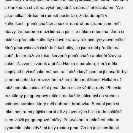
s Hankou za chvíli na výlet, pojedeš s náma," přikázala mi. "Ale
jako holka!" Srdce mi radostí poskočilo, že budu opět v
kalhotkách, punčocháčích a sukni, na druhou stranu jsem měl
obavy, že budeme mezi lidma a jestli to někdo nepozná. Jana si
oblékla přes bílé kalhotky riflové kraťasy a k nim tyrkysové tričko.
Mně připravila své čisté bílé kalhotky, co jsem měl předtím na
sobě, k nim růžové triko, červené punčocháče a bleděrůžovou
sukni. Zazvonil zvonek a přišla Hanka s parukou, která měla
stejný střih vlasů jako má sestra. Takže když jsem si jí nasadil, byli
jsme od sebe k nerozeznání až na jednu maličkost. Holkám už
totiž pomalu začala růst prsa. Jana si ale věděla rady. Přinesla
rozpůlený pingpongový míček, na každé půlce byl na vrcholu
nalepen korálek, který měl nahradit bradavku. Sundal jsem si
triko, sestra mi půjčila horní díl z plaveckých bikin a do košíčků
jsem vložil pingpongové míčky. Po uvázání a oblečení trika to
vypadalo, jako když mi taky rostou prsa. Co do jejich velikosti