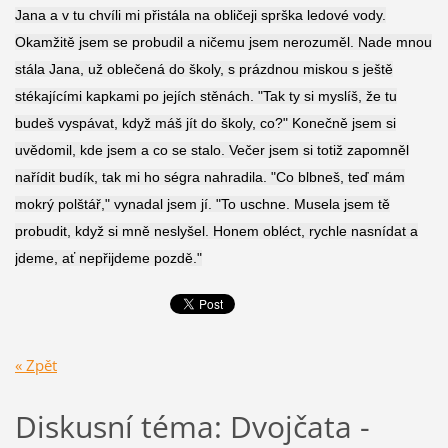
Jana a v tu chvíli mi přistála na obličeji sprška ledové vody.
Okamžitě jsem se probudil a ničemu jsem nerozuměl. Nade mnou
stála Jana, už oblečená do školy, s prázdnou miskou s ještě
stékajícími kapkami po jejích stěnách. "Tak ty si myslíš, že tu
budeš vyspávat, když máš jít do školy, co?" Konečně jsem si
uvědomil, kde jsem a co se stalo. Večer jsem si totiž zapomněl
nařídit budík, tak mi ho ségra nahradila. "Co blbneš, teď mám
mokrý polštář," vynadal jsem jí. "To uschne. Musela jsem tě
probudit, když si mně neslyšel. Honem obléct, rychle nasnídat a
jdeme, ať nepřijdeme pozdě."
« Zpět
Diskusní téma: Dvojčata -