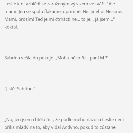
Leslie k ní vzhlédl se zaraženým výrazem ve tváři: "Ale
mami! Jen se spolu flákáme, upřímně! Nic jiného! Nejsme...
Mami, prosím! Teď je mi čtrnáct! ne... to je... já jsem...“
koktal.
Sabrina vešla do pokoje. „Mohu něco říci, paní M.?“
"Jistě, Sabrino."
„No, jen jsem chtěla říct, že podle mého názoru Leslie není
příliš mladý na to, aby vídal Andyho, pokud to zůstane