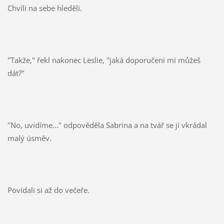
Chvíli na sebe hleděli.
"Takže," řekl nakonec Leslie, "jaká doporučení mi můžeš
dát?"
"No, uvidíme..." odpověděla Sabrina a na tvář se jí vkrádal
malý úsměv.
Povídali si až do večeře.