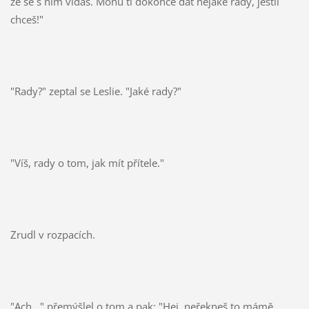
že se s ním vídáš. Mohu ti dokonce dát nějaké rady, jestli
chceš!"
"Rady?" zeptal se Leslie. "Jaké rady?"
"Víš, rady o tom, jak mít přítele."
Zrudl v rozpacích.
"Ach..." přemýšlel o tom a pak: "Hej, neřekneš to mámě,