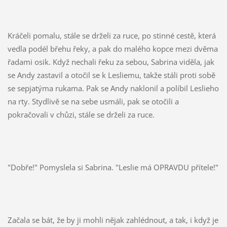
Kráčeli pomalu, stále se drželi za ruce, po stinné cestě, která
vedla podél břehu řeky, a pak do malého kopce mezi dvěma
řadami osik. Když nechali řeku za sebou, Sabrina viděla, jak
se Andy zastavil a otočil se k Lesliemu, takže stáli proti sobě
se sepjatýma rukama. Pak se Andy naklonil a políbil Leslieho
na rty. Stydlivě se na sebe usmáli, pak se otočili a
pokračovali v chůzi, stále se drželi za ruce.
"Dobře!" Pomyslela si Sabrina. "Leslie má OPRAVDU přítele!"
Začala se bát, že by ji mohli nějak zahlédnout, a tak, i když je