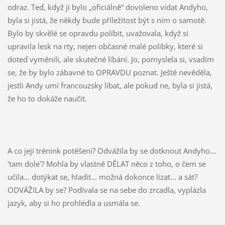
odraz. Teď, když jí bylo „oficiálně“ dovoleno vídat Andyho,
byla si jistá, že někdy bude příležitost být s ním o samotě.
Bylo by skvělé se opravdu políbit, uvažovala, když si
upravila lesk na rty, nejen občasné malé polibky, které si
doteď vyměnili, ale skutečné líbání. Jo, pomyslela si, vsadím
se, že by bylo zábavné to OPRAVDU poznat. Ještě nevěděla,
jestli Andy umí francouzsky líbat, ale pokud ne, byla si jistá,
že ho to dokáže naučit.
A co její trénink potěšení? Odvážila by se dotknout Andyho...
'tam dole'? Mohla by vlastně DĚLAT něco z toho, o čem se
učila... dotýkat se, hladit... možná dokonce lízat... a sát?
ODVÁŽILA by se? Podívala se na sebe do zrcadla, vyplázla
jazyk, aby si ho prohlédla a usmála se.