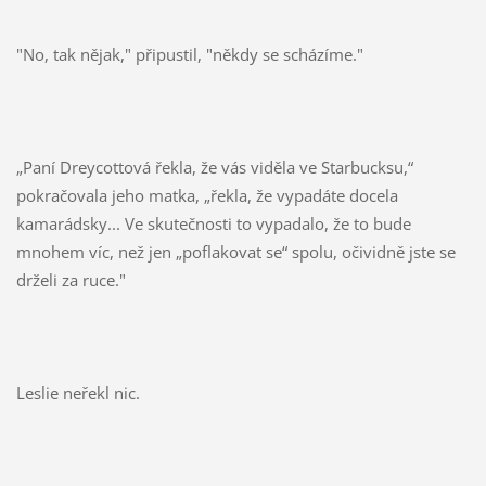
"No, tak nějak," připustil, "někdy se scházíme."
„Paní Dreycottová řekla, že vás viděla ve Starbucksu,“
pokračovala jeho matka, „řekla, že vypadáte docela
kamarádsky... Ve skutečnosti to vypadalo, že to bude
mnohem víc, než jen „poflakovat se“ spolu, očividně jste se
drželi za ruce."
Leslie neřekl nic.