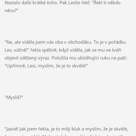
Nastalo další krátké ticho. Pak Leslie řekl: "Řekl ti někdo
něco?"
"Ne, ale viděla jsem vás oba v obchoďáku. To je v pořádku
Les, vážně!" řekla spěšně, když viděla, jak se mu ve tváři
objevil zděšený výraz. Položila mu uklidňující ruku na paži:
"Upřímně, Lesi, myslím, že je to skvělé!"
"Myslíš?"
"Jasně! Jak jsem řekla, je to milý kluk a myslím, že je skvělé,