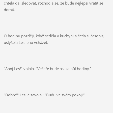
chtěla dál sledovat, rozhodla se, že bude nejlepší vrátit se
domů.
O hodinu později, když seděla v kuchyni a četla si časopis,
uslyšela Leslieho vcházet.
"Ahoj Les!" volala. "Večeře bude asi za půl hodiny."
"Dobře!" Leslie zavolal: "Budu ve svém pokoji!"