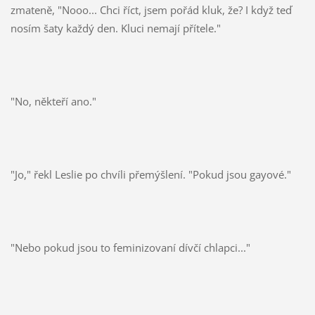
zmateně, "Nooo... Chci říct, jsem pořád kluk, že? I když teď
nosím šaty každý den. Kluci nemají přítele."
"No, někteří ano."
"Jo," řekl Leslie po chvíli přemýšlení. "Pokud jsou gayové."
"Nebo pokud jsou to feminizovaní dívčí chlapci..."