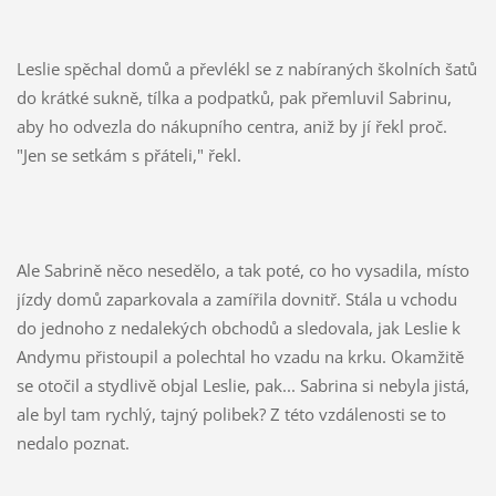
Leslie spěchal domů a převlékl se z nabíraných školních šatů
do krátké sukně, tílka a podpatků, pak přemluvil Sabrinu,
aby ho odvezla do nákupního centra, aniž by jí řekl proč.
"Jen se setkám s přáteli," řekl.
Ale Sabrině něco nesedělo, a tak poté, co ho vysadila, místo
jízdy domů zaparkovala a zamířila dovnitř. Stála u vchodu
do jednoho z nedalekých obchodů a sledovala, jak Leslie k
Andymu přistoupil a polechtal ho vzadu na krku. Okamžitě
se otočil a stydlivě objal Leslie, pak... Sabrina si nebyla jistá,
ale byl tam rychlý, tajný polibek? Z této vzdálenosti se to
nedalo poznat.