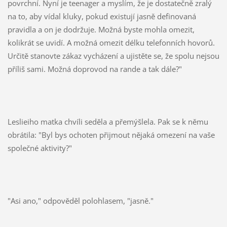
povrchní. Nyní je teenager a myslím, že je dostatečně zralý
na to, aby vídal kluky, pokud existují jasně definovaná
pravidla a on je dodržuje. Možná byste mohla omezit,
kolikrát se uvidí. A možná omezit délku telefonních hovorů.
Určitě stanovte zákaz vycházení a ujistěte se, že spolu nejsou
příliš sami. Možná doprovod na rande a tak dále?"
Leslieiho matka chvíli seděla a přemýšlela. Pak se k němu
obrátila: "Byl bys ochoten přijmout nějaká omezení na vaše
společné aktivity?"
"Asi ano," odpověděl polohlasem, "jasně."