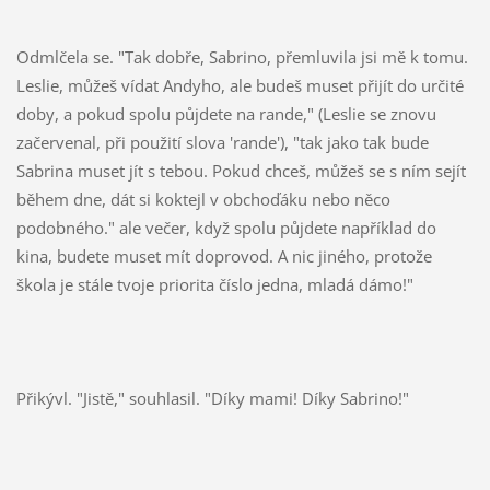
Odmlčela se. "Tak dobře, Sabrino, přemluvila jsi mě k tomu.
Leslie, můžeš vídat Andyho, ale budeš muset přijít do určité
doby, a pokud spolu půjdete na rande," (Leslie se znovu
začervenal, při použití slova 'rande'), "tak jako tak bude
Sabrina muset jít s tebou. Pokud chceš, můžeš se s ním sejít
během dne, dát si koktejl v obchoďáku nebo něco
podobného." ale večer, když spolu půjdete například do
kina, budete muset mít doprovod. A nic jiného, protože
škola je stále tvoje priorita číslo jedna, mladá dámo!"
Přikývl. "Jistě," souhlasil. "Díky mami! Díky Sabrino!"