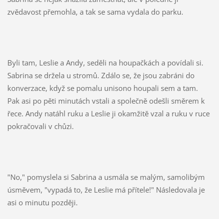
zvědavost přemohla, a tak se sama vydala do parku.
Byli tam, Leslie a Andy, seděli na houpačkách a povídali si.
Sabrina se držela u stromů. Zdálo se, že jsou zabráni do
konverzace, když se pomalu unisono houpali sem a tam.
Pak asi po pěti minutách vstali a společně odešli směrem k
řece. Andy natáhl ruku a Leslie ji okamžitě vzal a ruku v ruce
pokračovali v chůzi.
"No," pomyslela si Sabrina a usmála se malým, samolibým
úsměvem, "vypadá to, že Leslie má přítele!" Následovala je
asi o minutu později.