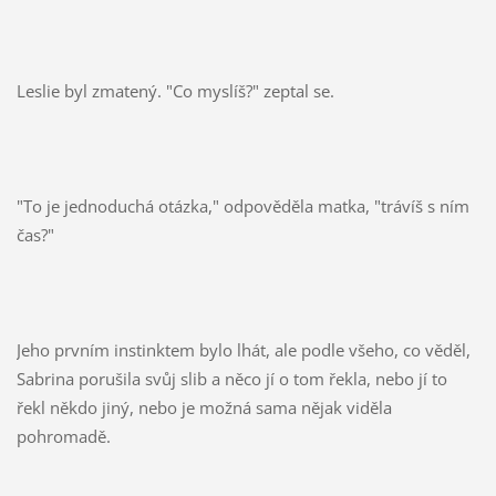
Leslie byl zmatený. "Co myslíš?" zeptal se.
"To je jednoduchá otázka," odpověděla matka, "trávíš s ním
čas?"
Jeho prvním instinktem bylo lhát, ale podle všeho, co věděl,
Sabrina porušila svůj slib a něco jí o tom řekla, nebo jí to
řekl někdo jiný, nebo je možná sama nějak viděla
pohromadě.