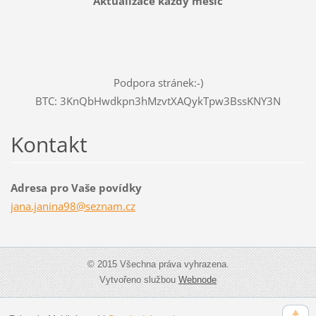
Aktualizace každý měsíc
Podpora stránek:-)
BTC: 3KnQbHwdkpn3hMzvtXAQykTpw3BssKNY3N
Kontakt
Adresa pro Vaše povídky
jana.jan
ina98@se
znam.cz
© 2015 Všechna práva vyhrazena.
Vytvořeno službou
Webnode