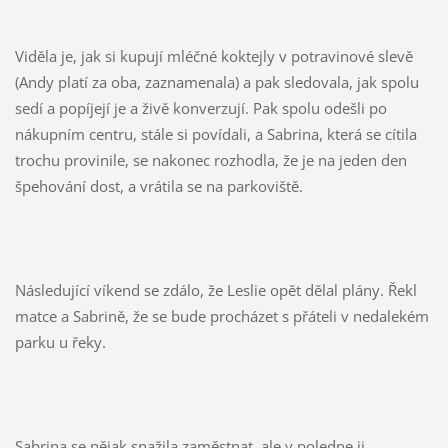
Viděla je, jak si kupují mléčné koktejly v potravinové slevě
(Andy platí za oba, zaznamenala) a pak sledovala, jak spolu
sedí a popíjejí je a živě konverzují. Pak spolu odešli po
nákupním centru, stále si povídali, a Sabrina, která se cítila
trochu provinile, se nakonec rozhodla, že je na jeden den
špehování dost, a vrátila se na parkoviště.
Následující víkend se zdálo, že Leslie opět dělal plány. Řekl
matce a Sabrině, že se bude procházet s přáteli v nedalekém
parku u řeky.
Sabrina se nějak snažila zaměstnat, ale v poledne ji