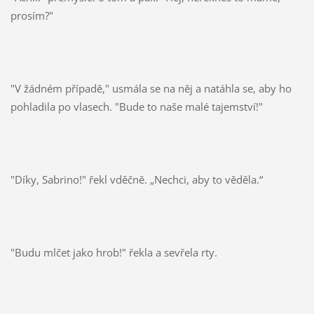
prosím?"
"V žádném případě," usmála se na něj a natáhla se, aby ho
pohladila po vlasech. "Bude to naše malé tajemství!"
"Díky, Sabrino!" řekl vděčně. „Nechci, aby to věděla.“
"Budu mlčet jako hrob!" řekla a sevřela rty.