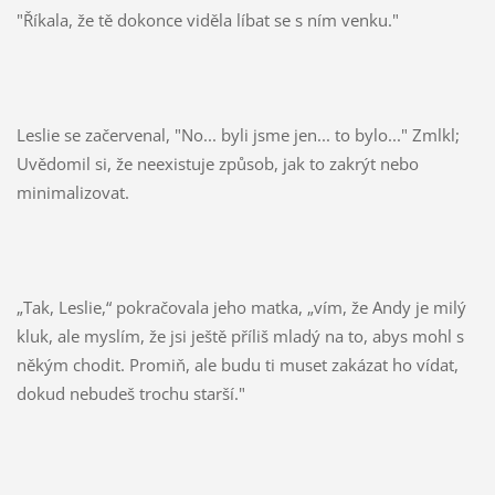
"Říkala, že tě dokonce viděla líbat se s ním venku."
Leslie se začervenal, "No... byli jsme jen... to bylo..." Zmlkl;
Uvědomil si, že neexistuje způsob, jak to zakrýt nebo
minimalizovat.
„Tak, Leslie,“ pokračovala jeho matka, „vím, že Andy je milý
kluk, ale myslím, že jsi ještě příliš mladý na to, abys mohl s
někým chodit. Promiň, ale budu ti muset zakázat ho vídat,
dokud nebudeš trochu starší."