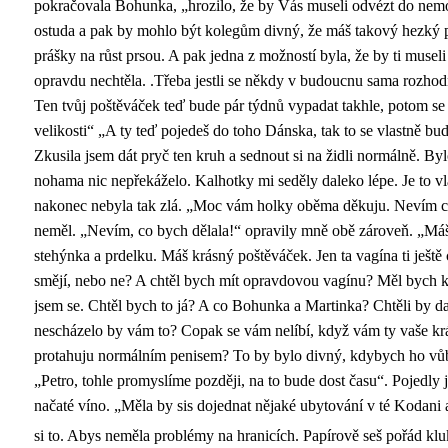
pokračovala Bohunka, „hrozilo, že by Vás museli odvézt do nemo
ostuda a pak by mohlo být kolegům divný, že máš takový hezký p
prášky na růst prsou. A pak jedna z možností byla, že by ti musel
opravdu nechtěla. .Třeba jestli se někdy v budoucnu sama rozhodn
Ten tvůj poštěváček teď bude pár týdnů vypadat takhle, potom se
velikosti“ „A ty teď pojedeš do toho Dánska, tak to se vlastně bu
Zkusila jsem dát pryč ten kruh a sednout si na židli normálně. By
nohama nic nepřekáželo. Kalhotky mi seděly daleko lépe. Je to vla
nakonec nebyla tak zlá. „Moc vám holky oběma děkuju. Nevím c
neměl. „Nevím, co bych dělala!“ opravily mně obě zároveň. „Máš
stehýnka a prdelku. Máš krásný poštěváček. Jen ta vagína ti ještě 
smějí, nebo ne? A chtěl bych mít opravdovou vagínu? Měl bych 
jsem se. Chtěl bych to já? A co Bohunka a Martinka? Chtěli by 
nescházelo by vám to? Copak se vám nelíbí, když vám ty vaše kr
protahuju normálním penisem? To by bylo divný, kdybych ho vů
„Petro, tohle promyslíme později, na to bude dost času“. Pojedly
načaté víno. „Měla by sis dojednat nějaké ubytování v té Kodani 
si to. Abys neměla problémy na hranicích. Papírově seš pořád klu