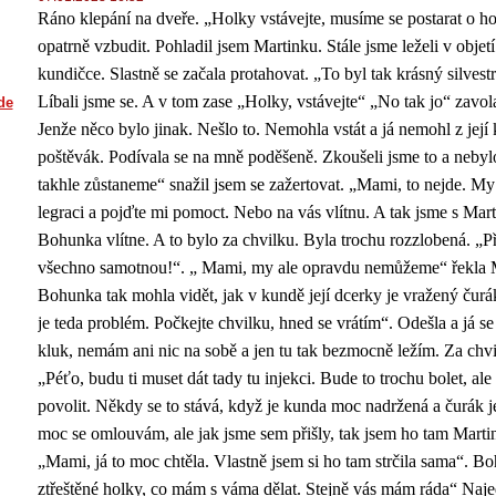
Ráno klepání na dveře. „Holky vstávejte, musíme se postarat o ho
opatrně vzbudit. Pohladil jsem Martinku. Stále jsme leželi v objetí.
kundičce. Slastně se začala protahovat. „To byl tak krásný silvest
Líbali jsme se. A v tom zase „Holky, vstávejte“ „No tak jo“ zavola
de
Jenže něco bylo jinak. Nešlo to. Nemohla vstát a já nemohl z jej
poštěvák. Podívala se na mně poděšeně. Zkoušeli jsme to a nebyl
takhle zůstaneme“ snažil jsem se zažertovat. „Mami, to nejde. M
legraci a pojďte mi pomoct. Nebo na vás vlítnu. A tak jsme s Marti
Bohunka vlítne. A to bylo za chvilku. Byla trochu rozzlobená. „P
všechno samotnou!“. „ Mami, my ale opravdu nemůžeme“ řekla M
Bohunka tak mohla vidět, jak v kundě její dcerky je vražený čurá
je teda problém. Počkejte chvilku, hned se vrátím“. Odešla a já se
kluk, nemám ani nic na sobě a jen tu tak bezmocně ležím. Za chv
„Péťo, budu ti muset dát tady tu injekci. Bude to trochu bolet, al
povolit. Někdy se to stává, když je kunda moc nadržená a čurák 
moc se omlouvám, ale jak jsme sem přišly, tak jsem ho tam Martin
„Mami, já to moc chtěla. Vlastně jsem si ho tam strčila sama“. Bo
ztřeštěné holky, co mám s váma dělat. Stejně vás mám ráda“ Naje