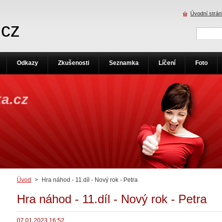
Úvodní strá
.cz
Odkazy
Zkušenosti
Seznamka
Líčení
Foto
a.cz
Úvod
>
Hra náhod - 11.díl - Nový rok - Petra
Hra náhod - 11.díl - Nový rok - Petra
07.01.2023 16:52