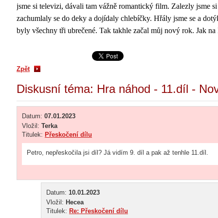
jsme si televizi, dávali tam vážně romantický film. Zalezly jsme si
zachumlaly se do deky a dojídaly chlebíčky. Hřály jsme se a dotý
byly všechny tři ubrečené. Tak takhle začal můj nový rok. Jak na
Zpět
Diskusní téma: Hra náhod - 11.díl - Nov
Datum:
07.01.2023
Vložil:
Terka
Titulek:
Přeskočení dílu
Petro, nepřeskočila jsi díl? Já vidím 9. díl a pak až tenhle 11.díl.
Datum:
10.01.2023
Vložil:
Hecea
Titulek:
Re: Přeskočení dílu