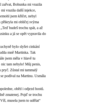
l zařvat, Bohunka mi vrazila
mi vrazila další injekce,
nemohl jsem křičet, nebyl
 přikryla mi obličej svýma
 „Teď budeš trochu spát, a až
sinku a já se opět vypravila do
kuchyně bylo slyšet cinkání
budila mně Martinka. Tak
tále jsem měla v hlavě tu
 nic tam nebylo! Můj penis,
a pryč. Zůstal mi tammalý
 se podíval na Martinu. Usmála
opoledne, oběd i odjezd hostů.
lně zmatenej. Pojď se trochu
 „Víš, musela jsem to udělat“