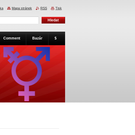
nka
Mapa stránek
RSS
Tisk
Comment
Bazár
$