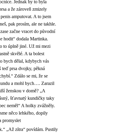
cnice. Jednak by to byla
rsa a že zároveň zmizely
i penis amputovat. A to jsem
eš, pak prosím, ale ne takhle.
 zase začne vracet do původní
de hodit“ dodala Martinka.
lo to úplně jiné. Už mi mezi
stně skvělé. A ta bolest
o bych dělal, kdybych vás
 teď prsa dvojky, pěkná
chybí.“ Zdálo se mi, že se
kundu a mohl bych…. Zarazil
další ženskou v domě? „A
ásný, šťavnatý kundičky taky
bec neměl“ A holky zvážněly.
 jsme něco lehkého, dopily
a promyslet
k.“ „Až zítra“ povídám. Pustily