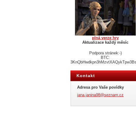
plná verze hry
Aktualizace každý měsíc
Podpora stránek:-)
BTC:
3KnQbHwdkpn3hMzvtXAQykTpw3B
Kontakt
Adresa pro Vaše povídky
jana.jan
ina98@se
znam.cz