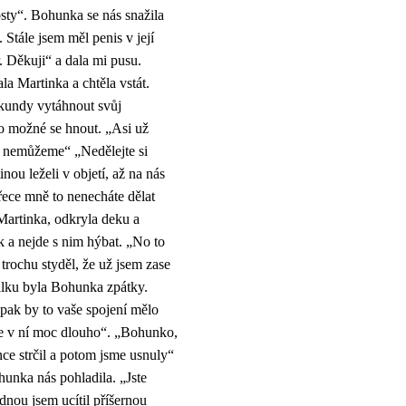
sty“. Bohunka se nás snažila
 Stále jsem měl penis v její
r. Děkuji“ a dala mi pusu.
la Martinka a chtěla vstát.
í kundy vytáhnout svůj
o možné se hnout. „Asi už
y nemůžeme“ „Nedělejte si
nou leželi v objetí, až na nás
řece mně to nenecháte dělat
artinka, odkryla deku a
k a nejde s nim hýbat. „No to
 trochu styděl, že už jsem zase
ilku byla Bohunka zpátky.
e pak by to vaše spojení mělo
je v ní moc dlouho“. „Bohunko,
ce strčil a potom jsme usnuly“
hunka nás pohladila. „Jste
dnou jsem ucítil příšernou