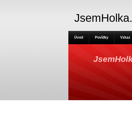
JsemHolka
Úvod
Povídky
Vzkaz
JsemHolk