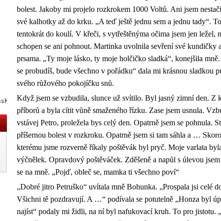
bolest. Jakoby mi projelo rozkrokem 1000 Voltů. Ani jsem nestači
své kalhotky až do krku. „A teď ještě jednu sem a jednu tady“. To 
tentokrát do koulí. V křeči, s vytřeštěnýma očima jsem jen ležel, 
schopen se ani pohnout. Martinka uvolnila sevření své kundičky a
prsama. „Ty moje lásko, ty moje holčičko sladká“, konejšila mně.
se probudíš, bude všechno v pořádku“ dala mi krásnou sladkou pu
svého růžového pokojíčku snů.
Když jsem se vzbudila, slunce už svítilo. Byl jasný zimní den. Z 
ssKNY3N
příborů a byla cítit vůně smaženého řízku. Zase jsem usnula. Vz
vstávej Petro, proležela bys celý den. Opatrně jsem se pohnula. S
příšernou bolest v rozkroku. Opatrně jsem si tam sáhla a … Skoro
kterému jsme rozverně říkaly poštěvák byl pryč. Moje varlata byl
výčnělek. Opravdový poštěváček. Zděšeně a napůl s úlevou jsem
se na mně. „Pojď, obleč se, mamka ti všechno poví“
„Dobré jitro Petruško“ uvítala mně Bohunka. „Prospala jsi celé d
Všichni tě pozdravují. A …“ podívala se potutelně „Honza byl úp
najíst“ podaly mi židli, na ní byl nafukovací kruh. To pro jistotu.