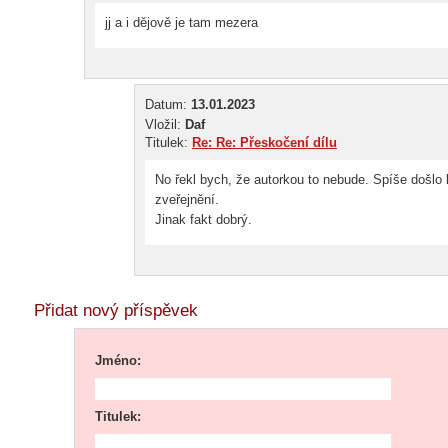
jj a i dějově je tam mezera
Datum:
13.01.2023
Vložil:
Daf
Titulek:
Re: Re: Přeskočení dílu
No řekl bych, že autorkou to nebude. Spíše došlo k
zveřejnění.
Jinak fakt dobrý.
Přidat nový příspěvek
Jméno:
Titulek: