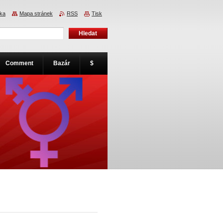
nka
Mapa stránek
RSS
Tisk
Comment
Bazár
$