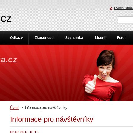
Úvodní strá
.cz
Odkazy
Zkušenosti
Seznamka
Líčení
Foto
a.cz
Úvod
>
Informace pro návštěvníky
Informace pro návštěvníky
03.02.2013 10:15