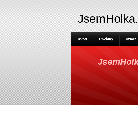
JsemHolka
Úvod
Povídky
Vzkaz
JsemHolk