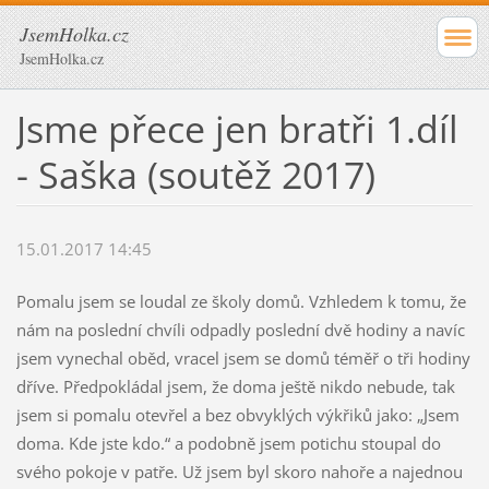
JsemHolka.cz
JsemHolka.cz
Jsme přece jen bratři 1.díl
- Saška (soutěž 2017)
15.01.2017 14:45
Pomalu jsem se loudal ze školy domů. Vzhledem k tomu, že
nám na poslední chvíli odpadly poslední dvě hodiny a navíc
jsem vynechal oběd, vracel jsem se domů téměř o tři hodiny
dříve. Předpokládal jsem, že doma ještě nikdo nebude, tak
jsem si pomalu otevřel a bez obvyklých výkřiků jako: „Jsem
doma. Kde jste kdo.“ a podobně jsem potichu stoupal do
svého pokoje v patře. Už jsem byl skoro nahoře a najednou