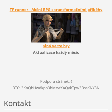
TF runner - Akční RPG s transformačními příběhy
plná verze hry
Aktualizace každý měsíc
Podpora stránek:-)
BTC: 3KnQbHwdkpn3hMzvtXAQykTpw3BssKNY3N
Kontakt