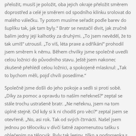
přeložit, musíš je položit, oba jejich okraje přeložit směrem
doprostřed a celé je směrem od spodního klínku srolovat do
malého válečku. Ty potom musíme seřadit podle barev do
šuplíku tak, jak tam byly.“ Bratr se nestačil divit, jak zručně
balím jedny její kalhotky za druhými. „To jsem nevěděl, že to
tak umíš“ utrousil. „To víš, léta praxe a odříkání“ prohodil
jsem směrem k němu. Během chvilky jsme společně uvedli
celou ložnici do původního stavu. Ještě jsem nakonec
zkušeně přehlédl celou ložnici, a spokojeně mlasknul: „Tak
to bychom měli, pojď chvíli posedíme.“
Společně jsme došli do jeho pokoje a sedli si proti sobě.
„Díky za pomoc a opravdu to naším neřekneš?“ zeptal se
stále trochu ustrašeně bratr. „Ne neřeknu, jsem na tom
úplně stejně. Od kdy si k ni chodíš pro věci?“ zeptal jsem se
otevřeně. „No, asi rok. Tak od svých čtrnácti. Našel jsem
jednou po tělocviku v dívčí šatně zapomenutou tašku s
oblečením na tělocvik. Byly tak leginy, tílko a podprsenka s