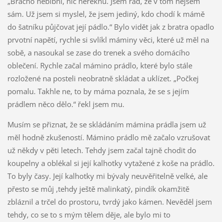
„Brácho neblbni, nic neřeknu. Jsem rád, že v tom nejsem
sám. Už jsem si myslel, že jsem jediný, kdo chodí k mámě
do šatníku půjčovat její pádlo.“ Bylo vidět jak z bratra opadlo
prvotní napětí, rychle si svlíkl máminy věci, které už měl na
sobě, a nasoukal se zase do trenek a svého domácího
oblečení. Rychle začal mámino prádlo, které bylo stále
rozložené na posteli neobratně skládat a uklízet. „Počkej
pomalu. Takhle ne, to by máma poznala, že se s jejím
prádlem něco dělo.“ řekl jsem mu.
Musím se přiznat, že se skládáním mámina prádla jsem už
měl hodně zkušeností. Mámino prádlo mě začalo vzrušovat
už někdy v pěti letech. Tehdy jsem začal tajně chodit do
koupelny a oblékal si její kalhotky vytažené z koše na prádlo.
To byly časy. Její kalhotky mi bývaly neuvěřitelně velké, ale
přesto se můj ,tehdy ještě malinkatý, pindík okamžitě
zbláznil a trčel do prostoru, tvrdý jako kámen. Nevěděl jsem
tehdy, co se to s mým tělem děje, ale bylo mi to