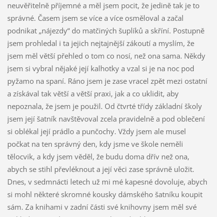
neuvěřitelně příjemné a měl jsem pocit, že jedině tak je to
správné. Časem jsem se více a více osměloval a začal
podnikat „nájezdy“ do matčiných šuplíků a skříní. Postupně
jsem prohledal i ta jejich nejtajnější zákoutí a myslím, že
jsem měl větší přehled o tom co nosí, než ona sama. Někdy
jsem si vybral nějaké její kalhotky a vzal si je na noc pod
pyžamo na spaní. Ráno jsem je zase vracel zpět mezi ostatní
a získával tak větší a větší praxi, jak a co uklidit, aby
nepoznala, že jsem je použil. Od čtvrté třídy základní školy
jsem její šatník navštěvoval zcela pravidelně a pod oblečení
si oblékal její prádlo a punčochy. Vždy jsem ale musel
počkat na ten správný den, kdy jsme ve škole neměli
tělocvik, a kdy jsem věděl, že budu doma dřív než ona,
abych se stihl převléknout a její věci zase správně uložit.
Dnes, v sedmnácti letech už mi mé kapesné dovoluje, abych
si mohl některé skromné kousky dámského šatníku koupit
sám. Za knihami v zadní části své knihovny jsem měl své