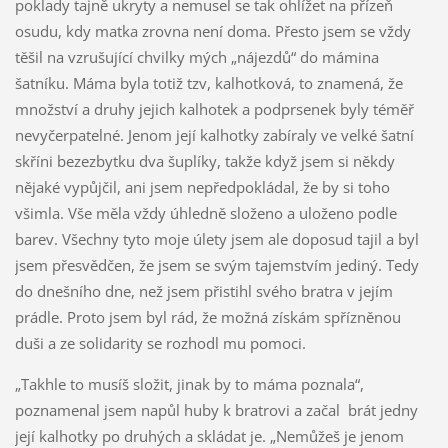
poklady tajně ukryty a nemusel se tak ohlížet na přízeň
osudu, kdy matka zrovna není doma. Přesto jsem se vždy
těšil na vzrušující chvilky mých „nájezdů“ do mámina
šatníku. Máma byla totiž tzv, kalhotková, to znamená, že
množství a druhy jejich kalhotek a podprsenek byly téměř
nevyčerpatelné. Jenom její kalhotky zabíraly ve velké šatní
skříni bezezbytku dva šuplíky, takže když jsem si někdy
nějaké vypůjčil, ani jsem nepředpokládal, že by si toho
všimla. Vše měla vždy úhledně složeno a uloženo podle
barev. Všechny tyto moje úlety jsem ale doposud tajil a byl
jsem přesvědčen, že jsem se svým tajemstvím jediný. Tedy
do dnešního dne, než jsem přistihl svého bratra v jejím
prádle. Proto jsem byl rád, že možná získám spřízněnou
duši a ze solidarity se rozhodl mu pomoci.
„Takhle to musíš složit, jinak by to máma poznala“,
poznamenal jsem napůl huby k bratrovi a začal brát jedny
její kalhotky po druhých a skládat je. „Nemůžeš je jenom