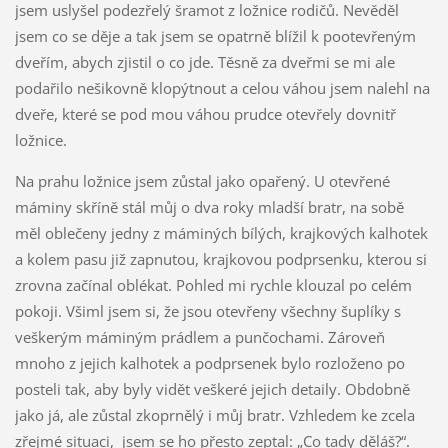
jsem uslyšel podezřelý šramot z ložnice rodičů. Nevěděl
jsem co se děje a tak jsem se opatrně blížil k pootevřeným
dveřím, abych zjistil o co jde. Těsně za dveřmi se mi ale
podařilo nešikovně klopýtnout a celou váhou jsem nalehl na
dveře, které se pod mou váhou prudce otevřely dovnitř
ložnice.
Na prahu ložnice jsem zůstal jako opařený. U otevřené
máminy skříně stál můj o dva roky mladší bratr, na sobě
měl oblečeny jedny z máminých bílých, krajkových kalhotek
a kolem pasu již zapnutou, krajkovou podprsenku, kterou si
zrovna začínal oblékat. Pohled mi rychle klouzal po celém
pokoji. Všiml jsem si, že jsou otevřeny všechny šuplíky s
veškerým máminým prádlem a punčochami. Zároveň
mnoho z jejich kalhotek a podprsenek bylo rozloženo po
posteli tak, aby byly vidět veškeré jejich detaily. Obdobně
jako já, ale zůstal zkoprnělý i můj bratr. Vzhledem ke zcela
zřejmé situaci, jsem se ho přesto zeptal: „Co tady děláš?“.