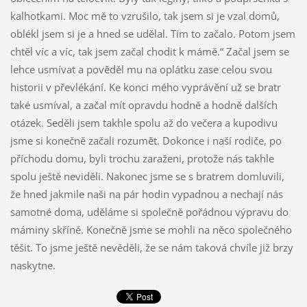
kalhotkami. Moc mě to vzrušilo, tak jsem si je vzal domů,
oblékl jsem si je a hned se udělal. Tím to začalo. Potom jsem
chtěl víc a víc, tak jsem začal chodit k mámě.“ Začal jsem se
lehce usmívat a pověděl mu na oplátku zase celou svou
historii v převlékání. Ke konci mého vyprávění už se bratr
také usmíval, a začal mít opravdu hodně a hodně dalších
otázek. Seděli jsem takhle spolu až do večera a kupodivu
jsme si konečně začali rozumět. Dokonce i naší rodiče, po
příchodu domu, byli trochu zaraženi, protože nás takhle
spolu ještě neviděli. Nakonec jsme se s bratrem domluvili,
že hned jakmile naši na pár hodin vypadnou a nechají nás
samotné doma, uděláme si společně pořádnou výpravu do
máminy skříně. Konečně jsme se mohli na něco společného
těšit. To jsme ještě nevěděli, že se nám taková chvíle již brzy
naskytne.