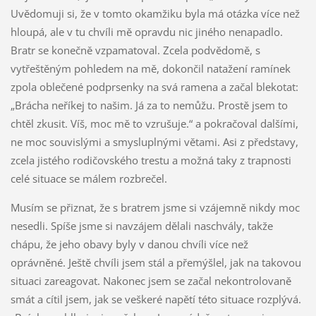
Uvědomuji si, že v tomto okamžiku byla má otázka více než
hloupá, ale v tu chvíli mě opravdu nic jiného nenapadlo.
Bratr se konečně vzpamatoval. Zcela podvědomě, s
vytřeštěným pohledem na mě, dokončil natažení ramínek
zpola oblečené podprsenky na svá ramena a začal blekotat:
„Brácha neříkej to našim. Já za to nemůžu. Prostě jsem to
chtěl zkusit. Víš, moc mě to vzrušuje.“ a pokračoval dalšími,
ne moc souvislými a smysluplnými větami. Asi z představy,
zcela jistého rodičovského trestu a možná taky z trapnosti
celé situace se málem rozbrečel.
Musím se přiznat, že s bratrem jsme si vzájemně nikdy moc
nesedli. Spíše jsme si navzájem dělali naschvály, takže
chápu, že jeho obavy byly v danou chvíli více než
oprávněné. Ještě chvíli jsem stál a přemýšlel, jak na takovou
situaci zareagovat. Nakonec jsem se začal nekontrolovaně
smát a cítil jsem, jak se veškeré napětí této situace rozplývá.