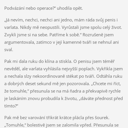
Podvázání nebo operace?“ uhodila opět.
„Já nevím, nechci, nechci ani jedno, mám ráda svůj penis i
varlata. Nikdy mě neopustili. Vyrůstali jsme spolu celý život.
Zvykli jsme si na sebe. Patříme k sobě.“ Rozrušeně jsem
argumentovala, zatímco v její kamenné tváři se nehnul ani
sval.
Pak mi dala ruku do klína a stiskla. O penisu jsem téměř
nevěděl, ale varlata vyhlásila nejvyšší poplach. Vykřikla jsem
a nechala slzy nekoordinovaně stékat po tváři. Odtáhla ruku
a dobrých deset sekund mě jen pozorovala. „Chcete mi říct,
že tomuhle,“ přesunula se na má ňadra a překvapivě rychle
je laskáním znovu probudila k životu, „dáváte přednost před
tímto?“
Pak mě bez varování třikrát krátce plácla přes šourek.
„Tomuhle,“ bolestivě jsem se zalomila vpřed. Přesunula se