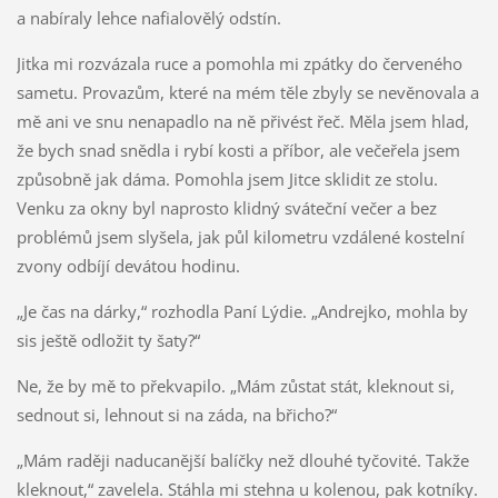
a nabíraly lehce nafialovělý odstín.
Jitka mi rozvázala ruce a pomohla mi zpátky do červeného
sametu. Provazům, které na mém těle zbyly se nevěnovala a
mě ani ve snu nenapadlo na ně přivést řeč. Měla jsem hlad,
že bych snad snědla i rybí kosti a příbor, ale večeřela jsem
způsobně jak dáma. Pomohla jsem Jitce sklidit ze stolu.
Venku za okny byl naprosto klidný sváteční večer a bez
problémů jsem slyšela, jak půl kilometru vzdálené kostelní
zvony odbíjí devátou hodinu.
„Je čas na dárky,“ rozhodla Paní Lýdie. „Andrejko, mohla by
sis ještě odložit ty šaty?“
Ne, že by mě to překvapilo. „Mám zůstat stát, kleknout si,
sednout si, lehnout si na záda, na břicho?“
„Mám raději naducanější balíčky než dlouhé tyčovité. Takže
kleknout,“ zavelela. Stáhla mi stehna u kolenou, pak kotníky.