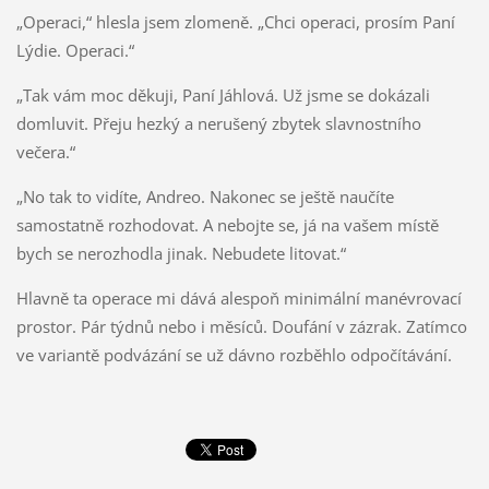
„Operaci,“ hlesla jsem zlomeně. „Chci operaci, prosím Paní
Lýdie. Operaci.“
„Tak vám moc děkuji, Paní Jáhlová. Už jsme se dokázali
domluvit. Přeju hezký a nerušený zbytek slavnostního
večera.“
„No tak to vidíte, Andreo. Nakonec se ještě naučíte
samostatně rozhodovat. A nebojte se, já na vašem místě
bych se nerozhodla jinak. Nebudete litovat.“
Hlavně ta operace mi dává alespoň minimální manévrovací
prostor. Pár týdnů nebo i měsíců. Doufání v zázrak. Zatímco
ve variantě podvázání se už dávno rozběhlo odpočítávání.