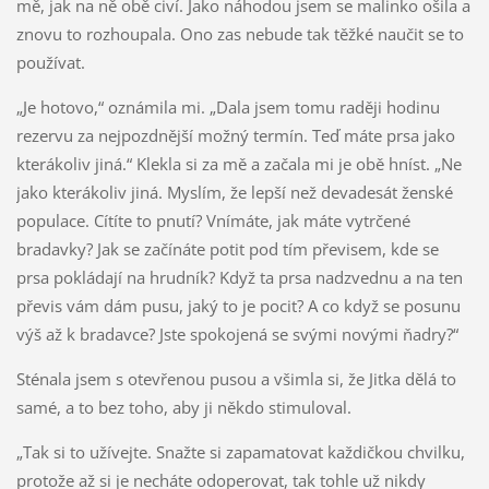
mě, jak na ně obě civí. Jako náhodou jsem se malinko ošila a
znovu to rozhoupala. Ono zas nebude tak těžké naučit se to
používat.
„Je hotovo,“ oznámila mi. „Dala jsem tomu raději hodinu
rezervu za nejpozdnější možný termín. Teď máte prsa jako
kterákoliv jiná.“ Klekla si za mě a začala mi je obě hníst. „Ne
jako kterákoliv jiná. Myslím, že lepší než devadesát ženské
populace. Cítíte to pnutí? Vnímáte, jak máte vytrčené
bradavky? Jak se začínáte potit pod tím převisem, kde se
prsa pokládají na hrudník? Když ta prsa nadzvednu a na ten
převis vám dám pusu, jaký to je pocit? A co když se posunu
výš až k bradavce? Jste spokojená se svými novými ňadry?“
Sténala jsem s otevřenou pusou a všimla si, že Jitka dělá to
samé, a to bez toho, aby ji někdo stimuloval.
„Tak si to užívejte. Snažte si zapamatovat každičkou chvilku,
protože až si je necháte odoperovat, tak tohle už nikdy