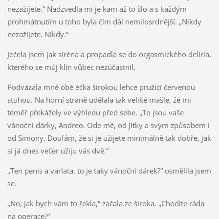
nezažijete.“ Nadzvedla mi je kam až to šlo a s každým
prohmátnutím u toho byla čím dál nemilosrdnější. „Nikdy
nezažijete. Nikdy.“
Ječela jsem jak siréna a propadla se do orgasmického deliria,
kterého se můj klín vůbec nezúčastnil.
Podvázala mně obě éčka širokou lehce pružící červenou
stuhou. Na horní straně udělala tak veliké mašle, že mi
téměř překážely ve výhledu před sebe. „To jsou vaše
vánoční dárky, Andreo. Ode mě, od Jitky a svým způsobem i
od Simony. Doufám, že si je užijete minimálně tak dobře, jak
si já dnes večer užiju vás dvě.“
„Ten penis a varlata, to je taky vánoční dárek?“ osmělila jsem
se.
„No, jak bych vám to řekla,“ začala ze široka. „Chodíte ráda
na operace?“