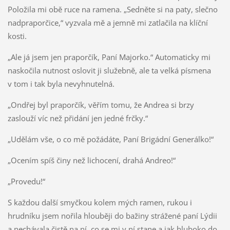
Položila mi obě ruce na ramena. „Sedněte si na paty, slečno
nadpraporčice,“ vyzvala mě a jemně mi zatlačila na klíční
kosti.
„Ale já jsem jen praporčík, Paní Majorko.“ Automaticky mi
naskočila nutnost oslovit ji služebně, ale ta velká písmena
v tom i tak byla nevyhnutelná.
„Ondřej byl praporčík, věřím tomu, že Andrea si brzy
zaslouží víc než přidání jen jedné frčky.“
„Udělám vše, o co mě požádáte, Paní Brigádní Generálko!“
„Ocením spíš činy než lichocení, drahá Andreo!“
„Provedu!“
S každou další smyčkou kolem mých ramen, rukou i
hrudníku jsem nořila hlouběji do bažiny strážené paní Lýdii
a nechávala čistě na ní, co se mi v ní stane a jak hluboko do