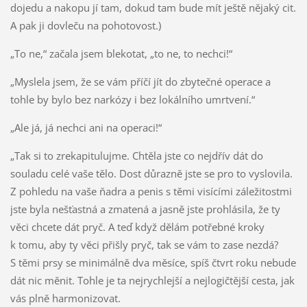
dojedu a nakopu jí tam, dokud tam bude mít ještě nějaký cit.
A pak ji dovleču na pohotovost.)
„To ne,“ začala jsem blekotat, „to ne, to nechci!“
„Myslela jsem, že se vám příčí jít do zbytečné operace a
tohle by bylo bez narkózy i bez lokálního umrtvení.“
„Ale já, já nechci ani na operaci!“
„Tak si to zrekapitulujme. Chtěla jste co nejdřív dát do
souladu celé vaše tělo. Dost důrazně jste se pro to vyslovila.
Z pohledu na vaše ňadra a penis s těmi visícími záležitostmi
jste byla nešťastná a zmatená a jasně jste prohlásila, že ty
věci chcete dát pryč. A teď když dělám potřebné kroky
k tomu, aby ty věci přišly pryč, tak se vám to zase nezdá?
S těmi prsy se minimálně dva měsíce, spíš čtvrt roku nebude
dát nic měnit. Tohle je ta nejrychlejší a nejlogičtější cesta, jak
vás plně harmonizovat.