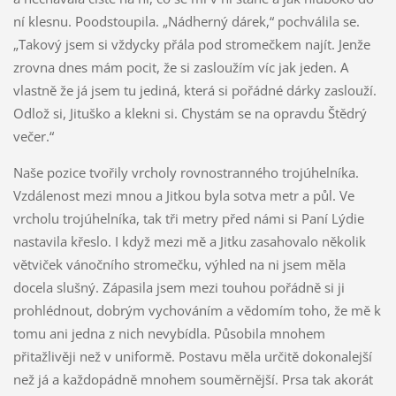
ní klesnu. Poodstoupila. „Nádherný dárek,“ pochválila se.
„Takový jsem si vždycky přála pod stromečkem najít. Jenže
zrovna dnes mám pocit, že si zasloužím víc jak jeden. A
vlastně že já jsem tu jediná, která si pořádné dárky zaslouží.
Odlož si, Jituško a klekni si. Chystám se na opravdu Štědrý
večer.“
Naše pozice tvořily vrcholy rovnostranného trojúhelníka.
Vzdálenost mezi mnou a Jitkou byla sotva metr a půl. Ve
vrcholu trojúhelníka, tak tři metry před námi si Paní Lýdie
nastavila křeslo. I když mezi mě a Jitku zasahovalo několik
větviček vánočního stromečku, výhled na ni jsem měla
docela slušný. Zápasila jsem mezi touhou pořádně si ji
prohlédnout, dobrým vychováním a vědomím toho, že mě k
tomu ani jedna z nich nevybídla. Působila mnohem
přitažlivěji než v uniformě. Postavu měla určitě dokonalejší
než já a každopádně mnohem souměrnější. Prsa tak akorát