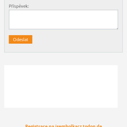
Příspěvek:
Registrace na jsemholkacz.todon.de