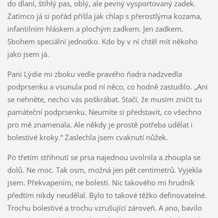
do dlaní, štíhlý pas, oblý, ale pevný vysportovaný zadek.
Zatímco já si pořád přišla jak chlap s přerostlýma kozama,
infantilním hláskem a plochým zadkem. Jen zadkem.
Sbohem speciální jednotko. Kdo by v ní chtěl mít někoho
jako jsem já.
Paní Lýdie mi zboku vedle pravého ňadra nadzvedla
podprsenku a vsunula pod ní něco, co hodně zastudilo. „Ani
se nehněte, nechci vás poškrábat. Stačí, že musím zničit tu
památeční podprsenku. Neumíte si představit, co všechno
pro mě znamenala. Ale někdy je prostě potřeba udělat i
bolestivé kroky.“ Zaslechla jsem cvaknutí nůžek.
Po třetím střihnutí se prsa najednou uvolnila a zhoupla se
dolů. Ne moc. Tak osm, možná jen pět centimetrů. Vyjekla
jsem. Překvapením, ne bolestí. Nic takového mi hrudník
předtím nikdy neudělal. Bylo to takové těžko definovatelné.
Trochu bolestivé a trochu vzrušující zároveň. A ano, bavilo