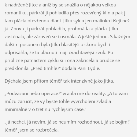
k nadržené Jitce a aniž by se snažila o nějakou velkou
romantiku, párkrát ji pohladila přes rozevřený klín a pak ji
tam plácla otevřenou dlaní. Jitka sykla jen malinko tišeji než
já. Znovu ji párkrát pohladila, prohmátla a plácla. Jitka
zasténala, ale zároveň se i usmála. A ještě jednou. S každým
dalším posunem byla Jitka hlasitější a skoro bych i
odpřisáhla, že ta plácnutí mají čvachtavější zvuk. Po
přibližně patnáctém cyklu si i ona zakřičela a prudce se
předklonila. „Před tímhle?“ dodala Paní Lýdie.
Dýchala jsem přitom téměř tak intenzivně jako Jitka.
„Podvázání nebo operace?“ vrátila mě do reality. „A to vám
můžu zaručit, že vy byste tohle vyvrcholení zvládla
minimálně v o třetinu rychlejším čase.“
„Já nechci, já nevím, já se neumím rozhodnout, já se bojím!“
téměř jsem se rozbrečela.