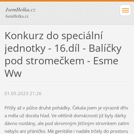
JsemHolka.cz
JsemHolka.cz
Konkurz do speciální
jednotky - 16.díl - Balíčky
pod stromečkem - Esme
Ww
01.05.2023 21:26
Přišly až v půlce druhé pohádky. Čekala jsem je výrazně dřív
a měla už docela hlad. Ve většině domácností již byly dárky
dávno rozdány, ale pod skromným Jitčiným stromkem zatím
nebylo ani přáníčko. Mé genitálie i nadále trčely do prostoru