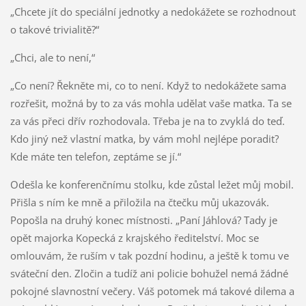
„Chcete jít do speciální jednotky a nedokážete se rozhodnout
o takové trivialitě?“
„Chci, ale to není,“
„Co není? Řekněte mi, co to není. Když to nedokážete sama
rozřešit, možná by to za vás mohla udělat vaše matka. Ta se
za vás přeci dřív rozhodovala. Třeba je na to zvyklá do teď.
Kdo jiný než vlastní matka, by vám mohl nejlépe poradit?
Kde máte ten telefon, zeptáme se jí.“
Odešla ke konferenčnímu stolku, kde zůstal ležet můj mobil.
Přišla s ním ke mně a přiložila na čtečku můj ukazovák.
Popošla na druhý konec místnosti. „Paní Jáhlová? Tady je
opět majorka Kopecká z krajského ředitelství. Moc se
omlouvám, že ruším v tak pozdní hodinu, a ještě k tomu ve
sváteční den. Zločin a tudíž ani policie bohužel nemá žádné
pokojné slavnostní večery. Váš potomek má takové dilema a