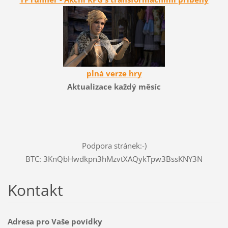
plná verze hry
Aktualizace každý měsíc
Podpora stránek:-)
BTC: 3KnQbHwdkpn3hMzvtXAQykTpw3BssKNY3N
Kontakt
Adresa pro Vaše povídky