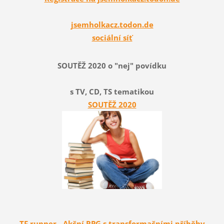
jsemholkacz.todon.de
sociální síť
SOUTĚŽ 2020 o "nej" povídku
s TV, CD, TS tematikou
SOUTĚŽ 2020
TF runner - Akční RPG s transformačními příběhy