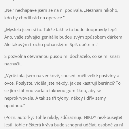
„Ne,“ nechápavě jsem se na ni podívala. „Neznám nikoho,
kdo by chodil rád na operace.“
„Myslela jsem si to. Takže takhle to bude doopravdy lepší.
Ano, vaše stávající genitálie budou svým způsobem dárkem.
Ale takovým trochu pohanským. Spíš obětním.“
S pozvolna otevíranou pusou mi docházelo, co se mi snaží
naznačit.
„Vyrůstala jsem na venkově, sousedi měli velké pastviny a
ovce. Poslyšte, viděla jste někdy, jak se kastrují beránci? To
se jim stáhnou varlata takovou gumičkou, aby se
neprokrvovala. A tak za tři týdny, někdy i dřív samy
upadnou.“
(Pozn. autorky: Tohle nikdy, zdůrazňuju NIKDY nezkoušejte!
Jestli tohle některá kráva bude schopná udělat, osobně za ní