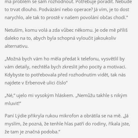
má problém se sám rozhodnout. Potřebuje poradit. Nebude
to trvat dlouho. Podvázání nebo operace? Já vím, je to dost
narychlo, ale tak to prostě v našem povolání občas chodí.“
Netuším, komu volá a zda vůbec někomu. Je ode mě příliš
daleko na to, abych byla schopná vyloučit jakoukoliv
alternativu.
„Možná bych vám ho měla předat k telefonu, vysvětlil by
vám detaily, nechtěla bych zkreslit jeho pocity a motivaci.
Kdybyste to potřebovala před rozhodnutím vidět, tak nás
najdete v Erbenově ulici číslo“
„Né,“ ujelo mi vysokým hláskem. „Nemůžu takhle s nikým
mluvit!“
Paní Lýdie přikryla rukou mikrofon a obrátila se na mě. „Já
myslím, že pozná, že tenhle hlas patří do rodiny, říkala jste,
že tam je značná podoba.“