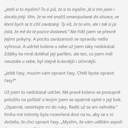
„Jestli si to myslím? To si piš, že si to myslím. Já si tím jsem i
docela jistý. Vím, že se mě snažíš vmanipulovat do situace, ve
které bych se ti cítil zavázaný. Ty víš, že to vím, ale i tak si jsi
jistá, že mě do té pozice dostaneš.“
Ale řídil jsem se přesně
jejími pokyny. A pocitu zavázanosti se opravdu nešlo
vyhnout. A udržet kolena u sebe už jsem taky nedokázal.
Zdálky ke mně doléhal její parfém, ale ten, co jsem měl
neustále u sebe, byl stejně krásnější i účinnější.
„Ještě řasy, musím vám opravit řasy. Chtěl byste opravit
řasy?“
Už jsem to nedokázal udržet. Mé pravé koleno se postupně
položilo na polštář a levým jsem se opatrně opřel o její bok.
„Opatrně, nestrkejte mi do ruky. Radši už se ani nehněte.“
Kniha mé intimity byla rozevřená dost na to, aby se v ní
dočetla, že chci opravit řasy. „Myslím, že vám udělám aspoň