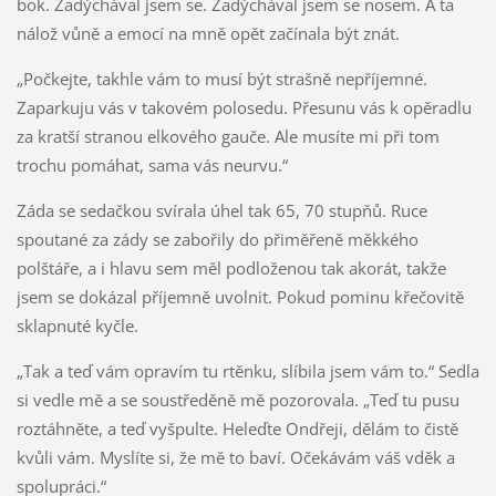
bok. Zadýchával jsem se. Zadýchával jsem se nosem. A ta
nálož vůně a emocí na mně opět začínala být znát.
„Počkejte, takhle vám to musí být strašně nepříjemné.
Zaparkuju vás v takovém polosedu. Přesunu vás k opěradlu
za kratší stranou elkového gauče. Ale musíte mi při tom
trochu pomáhat, sama vás neurvu.“
Záda se sedačkou svírala úhel tak 65, 70 stupňů. Ruce
spoutané za zády se zabořily do přiměřeně měkkého
polštáře, a i hlavu sem měl podloženou tak akorát, takže
jsem se dokázal příjemně uvolnit. Pokud pominu křečovitě
sklapnuté kyčle.
„Tak a teď vám opravím tu rtěnku, slíbila jsem vám to.“ Sedla
si vedle mě a se soustředěně mě pozorovala. „Teď tu pusu
roztáhněte, a teď vyšpulte. Heleďte Ondřeji, dělám to čistě
kvůli vám. Myslíte si, že mě to baví. Očekávám váš vděk a
spolupráci.“