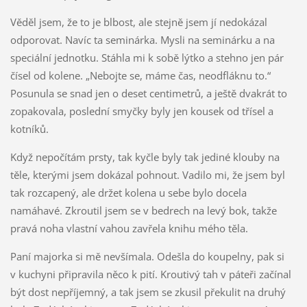
Věděl jsem, že to je blbost, ale stejně jsem jí nedokázal
odporovat. Navíc ta seminárka. Mysli na seminárku a na
speciální jednotku. Stáhla mi k sobě lýtko a stehno jen pár
čísel od kolene. „Nebojte se, máme čas, neodfláknu to.“
Posunula se snad jen o deset centimetrů, a ještě dvakrát to
zopakovala, poslední smyčky byly jen kousek od třísel a
kotníků.
Když nepočítám prsty, tak kyčle byly tak jediné klouby na
těle, kterými jsem dokázal pohnout. Vadilo mi, že jsem byl
tak rozcapený, ale držet kolena u sebe bylo docela
namáhavé. Zkroutil jsem se v bedrech na levý bok, takže
pravá noha vlastní vahou zavřela knihu mého těla.
Paní majorka si mě nevšímala. Odešla do koupelny, pak si
v kuchyni připravila něco k pití. Kroutivý tah v páteři začínal
být dost nepříjemný, a tak jsem se zkusil překulit na druhý