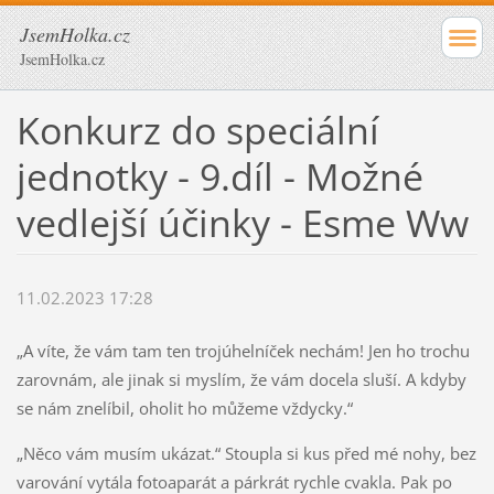
JsemHolka.cz
JsemHolka.cz
Konkurz do speciální
jednotky - 9.díl - Možné
vedlejší účinky - Esme Ww
11.02.2023 17:28
„A víte, že vám tam ten trojúhelníček nechám! Jen ho trochu
zarovnám, ale jinak si myslím, že vám docela sluší. A kdyby
se nám znelíbil, oholit ho můžeme vždycky.“
„Něco vám musím ukázat.“ Stoupla si kus před mé nohy, bez
varování vytála fotoaparát a párkrát rychle cvakla. Pak po