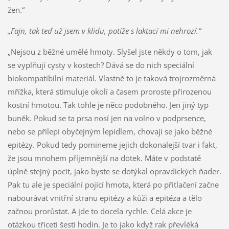
žen.“
„Fajn, tak teď už jsem v klidu, potíže s laktací mi nehrozí.“
„Nejsou z běžné umělé hmoty. Slyšel jste někdy o tom, jak
se vyplňují cysty v kostech? Dává se do nich speciální
biokompatibilní materiál. Vlastně to je taková trojrozměrná
mřížka, která stimuluje okolí a časem proroste přirozenou
kostní hmotou. Tak tohle je něco podobného. Jen jiný typ
buněk. Pokud se ta prsa nosí jen na volno v podprsence,
nebo se přilepí obyčejným lepidlem, chovají se jako běžné
epitézy. Pokud tedy pomineme jejich dokonalejší tvar i fakt,
že jsou mnohem příjemnější na dotek. Máte v podstatě
úplně stejný pocit, jako byste se dotýkal opravdických ňader.
Pak tu ale je speciální pojící hmota, která po přitlačení začne
nabourávat vnitřní stranu epitézy a kůži a epitéza a tělo
začnou prorůstat. A jde to docela rychle. Celá akce je
otázkou třiceti šesti hodin. Je to jako když rak převléká