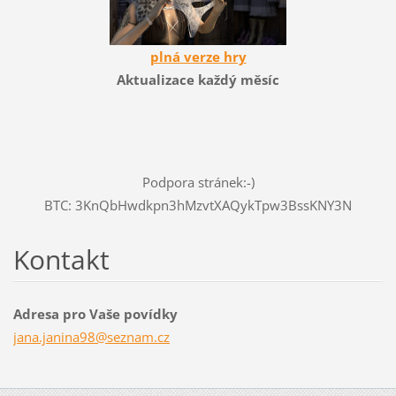
plná verze hry
Aktualizace každý měsíc
Podpora stránek:-)
BTC: 3KnQbHwdkpn3hMzvtXAQykTpw3BssKNY3N
Kontakt
Adresa pro Vaše povídky
jana.jan
ina98@se
znam.cz