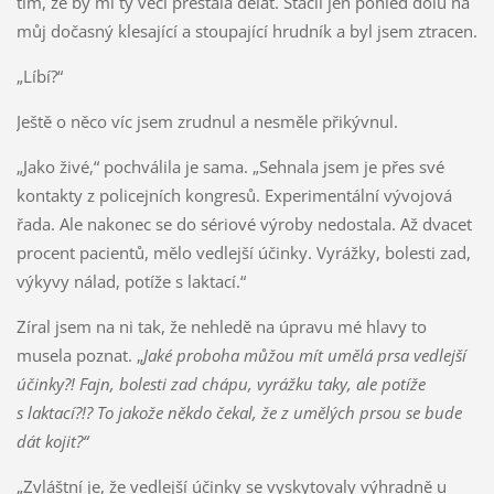
tím, že by mi ty věci přestala dělat. Stačil jen pohled dolů na
můj dočasný klesající a stoupající hrudník a byl jsem ztracen.
„Líbí?“
Ještě o něco víc jsem zrudnul a nesměle přikývnul.
„Jako živé,“ pochválila je sama. „Sehnala jsem je přes své
kontakty z policejních kongresů. Experimentální vývojová
řada. Ale nakonec se do sériové výroby nedostala. Až dvacet
procent pacientů, mělo vedlejší účinky. Vyrážky, bolesti zad,
výkyvy nálad, potíže s laktací.“
Zíral jsem na ni tak, že nehledě na úpravu mé hlavy to
musela poznat. „
Jaké proboha můžou mít umělá prsa vedlejší
účinky?! Fajn, bolesti zad chápu, vyrážku taky, ale potíže
s laktací?!? To jakože někdo čekal, že z umělých prsou se bude
dát kojit?“
„Zvláštní je, že vedlejší účinky se vyskytovaly výhradně u