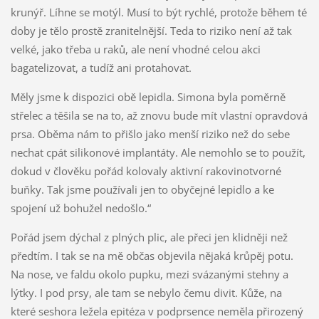
krunýř. Líhne se motýl. Musí to být rychlé, protože během té
doby je tělo prostě zranitelnější. Teda to riziko není až tak
velké, jako třeba u raků, ale není vhodné celou akci
bagatelizovat, a tudíž ani protahovat.
Měly jsme k dispozici obě lepidla. Simona byla poměrně
střelec a těšila se na to, až znovu bude mít vlastní opravdová
prsa. Oběma nám to přišlo jako menší riziko než do sebe
nechat cpát silikonové implantáty. Ale nemohlo se to použít,
dokud v člověku pořád kolovaly aktivní rakovinotvorné
buňky. Tak jsme používali jen to obyčejné lepidlo a ke
spojení už bohužel nedošlo.“
Pořád jsem dýchal z plných plic, ale přeci jen klidněji než
předtím. I tak se na mě občas objevila nějaká krůpěj potu.
Na nose, ve faldu okolo pupku, mezi svázanými stehny a
lýtky. I pod prsy, ale tam se nebylo čemu divit. Kůže, na
které seshora ležela epitéza v podprsence neměla přirozený