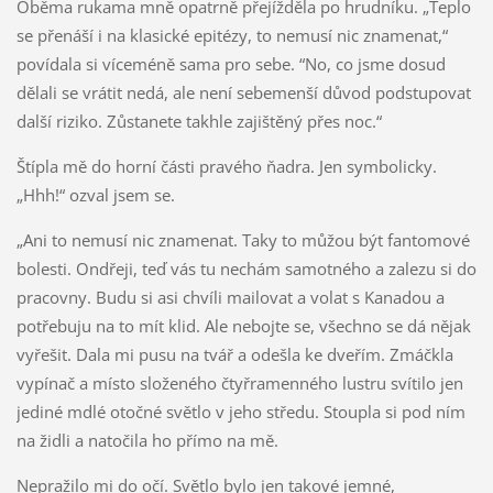
Oběma rukama mně opatrně přejížděla po hrudníku. „Teplo
se přenáší i na klasické epitézy, to nemusí nic znamenat,“
povídala si víceméně sama pro sebe. “No, co jsme dosud
dělali se vrátit nedá, ale není sebemenší důvod podstupovat
další riziko. Zůstanete takhle zajištěný přes noc.“
Štípla mě do horní části pravého ňadra. Jen symbolicky.
„Hhh!“ ozval jsem se.
„Ani to nemusí nic znamenat. Taky to můžou být fantomové
bolesti. Ondřeji, teď vás tu nechám samotného a zalezu si do
pracovny. Budu si asi chvíli mailovat a volat s Kanadou a
potřebuju na to mít klid. Ale nebojte se, všechno se dá nějak
vyřešit. Dala mi pusu na tvář a odešla ke dveřím. Zmáčkla
vypínač a místo složeného čtyřramenného lustru svítilo jen
jediné mdlé otočné světlo v jeho středu. Stoupla si pod ním
na židli a natočila ho přímo na mě.
Nepražilo mi do očí. Světlo bylo jen takové jemné,