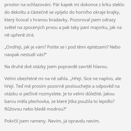
prostor na ochlazování. Pár kapek mi dokonce z krku steklo
do dekoltu a částečně se vpíjelo do horního okraje krajky,
který lícoval s hranou bradavky. Pozoroval jsem odrazy
světel na zpocených prsou a pak taky paní majorku, jak na
ně upřeně zírá.
„Ondřeji, jak je vám? Potíte se i pod těmi epitézami? Nebo
naopak nestudí vás?“
Na druhé dvě otázky jsem popravdě zavrtěl hlavou.
Velmi obezřetně mi na ně sáhla. „Hřejí. Sice ne naplno, ale
hřejí. Teď mě prosím pozorně poslouchejte a odpověď na
otázku si pečlivě rozmyslete. Je to velmi důležité. Jakou
barvu měla plechovka, ze které Jitka použila to lepidlo?
Růžovou nebo bledě modrou?“
Pokrčil jsem rameny. Nevím, já opravdu nevím.