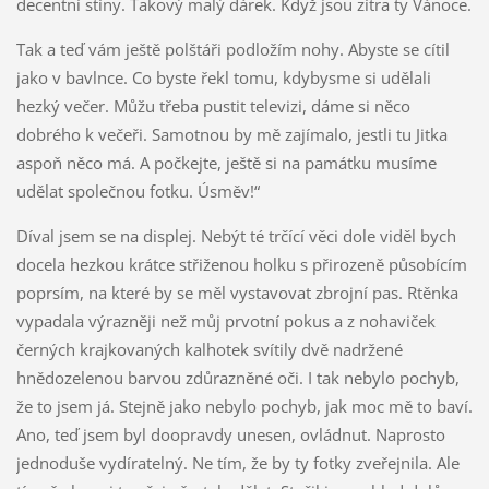
decentní stíny. Takový malý dárek. Když jsou zítra ty Vánoce.
Tak a teď vám ještě polštáři podložím nohy. Abyste se cítil
jako v bavlnce. Co byste řekl tomu, kdybysme si udělali
hezký večer. Můžu třeba pustit televizi, dáme si něco
dobrého k večeři. Samotnou by mě zajímalo, jestli tu Jitka
aspoň něco má. A počkejte, ještě si na památku musíme
udělat společnou fotku. Úsměv!“
Díval jsem se na displej. Nebýt té trčící věci dole viděl bych
docela hezkou krátce střiženou holku s přirozeně působícím
poprsím, na které by se měl vystavovat zbrojní pas. Rtěnka
vypadala výrazněji než můj prvotní pokus a z nohaviček
černých krajkovaných kalhotek svítily dvě nadržené
hnědozelenou barvou zdůrazněné oči. I tak nebylo pochyb,
že to jsem já. Stejně jako nebylo pochyb, jak moc mě to baví.
Ano, teď jsem byl doopravdy unesen, ovládnut. Naprosto
jednoduše vydíratelný. Ne tím, že by ty fotky zveřejnila. Ale