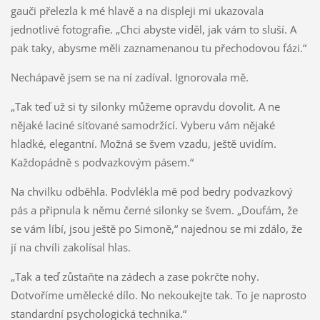
gauči přelezla k mé hlavě a na displeji mi ukazovala
jednotlivé fotografie. „Chci abyste viděl, jak vám to sluší. A
pak taky, abysme měli zaznamenanou tu přechodovou fázi.“
Nechápavě jsem se na ní zadíval. Ignorovala mě.
„Tak teď už si ty silonky můžeme opravdu dovolit. A ne
nějaké laciné síťované samodržící. Vyberu vám nějaké
hladké, elegantní. Možná se švem vzadu, ještě uvidím.
Každopádně s podvazkovým pásem.“
Na chvilku odběhla. Podvlékla mě pod bedry podvazkový
pás a připnula k němu černé silonky se švem. „Doufám, že
se vám líbí, jsou ještě po Simoně,“ najednou se mi zdálo, že
jí na chvíli zakolísal hlas.
„Tak a teď zůstaňte na zádech a zase pokrčte nohy.
Dotvoříme umělecké dílo. No nekoukejte tak. To je naprosto
standardní psychologická technika.“