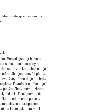
d líbáním dělají a vášnivě mě
ka.
ě.
dál.
uka. Pohladil jsem jí hlavu a
ned si kluka dala do pusy a
tělo se mi zlehka prohejbalo, její
pnutí a náhle jsem sevřel pěst a
dva týdny přímo do jejího hrdla.
polykala. Pramínek ustával a její
ala položeného v mém rozkroku.
ý zklidnil. To už jsem opět
 tělo. Ihned se naše pusinky
l tu mandlovou chuť spojenou
k tělu a laskal jak jsem mohl.