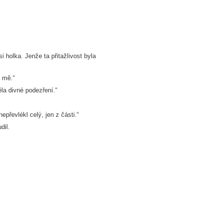
i holka. Jenže ta přitažlivost byla
e mě.“
ěla divné podezření.“
převlékl celý, jen z části.“
dil.