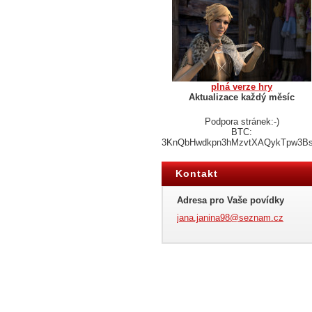
plná verze hry
Aktualizace každý měsíc
Podpora stránek:-)
BTC:
3KnQbHwdkpn3hMzvtXAQykTpw3B
Kontakt
Adresa pro Vaše povídky
jana.jan
ina98@se
znam.cz