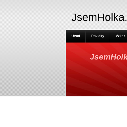
JsemHolka
Úvod
Povídky
Vzkaz
JsemHolk