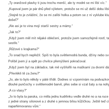
„Ty oranžové plavky ti jsou trochu menší, ale ty modré se mi líbí víc.“
„Kupoval jsem je pár dnů před výletem, protože se mi už delší dobu líbil
„Stejně to je zvláštní, že se mi zalíbí holka a potom se z ní vyklube klu
došel?“
„Ale asi je to vina mojí starší sestry a mámy.“
„Jak to?“
„Když jsem měl mít nějaké oblečení, protože jsem samozřejmě rostl, t
sestře.“
„Růžové s krajkama?“
„To snad bych nepřežil. Spíš to byla světlemodrá bunda, džíny nebo sve
Políbil jsem jí a opět po chvilce přemýšlení pokračoval.
„Když jsem byl na základce, tak mě vyšňořili na maškarní za dvorní d
„Převlékli tě za ženu?“
„Jo, ale to bylo někdy v páté třídě. Dodnes si vzpomínám na podvazkov
dlouhé punčochy v světlemodré barvě, přes sebe si vzal šaty a na noh
„A co vlasy?“
„Jo to byla ta paruka, co měla jednu kudrlinku vedle druhé no a na ruce
z jedné strany silonové a z druhé s jemnou bílou kůžičkou. Ještě teď cít
naparfémovanou vůni.“