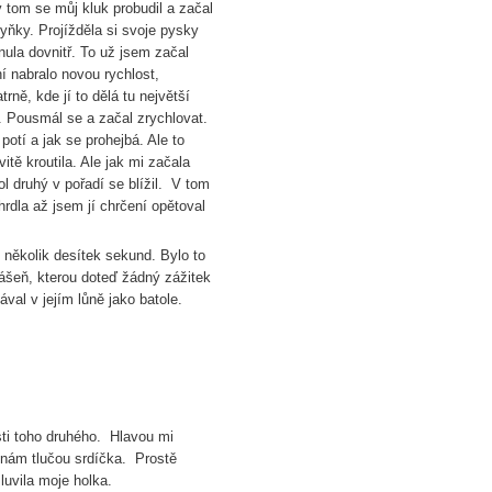
 tom se můj kluk probudil a začal
yňky. Projížděla si svoje pysky
nula dovnitř. To už jsem začal
í nabralo novou rychlost,
trně, kde jí to dělá tu největší
. Pousmál se a začal zrychlovat.
otí a jak se prohejbá. Ale to
itě kroutila. Ale jak mi začala
ol druhý v pořadí se blížil. V tom
hrdla až jsem jí chrčení opětoval
í několik desítek sekund. Bylo to
ášeň, kterou doteď žádný zážitek
val v jejím lůně jako batole.
osti toho druhého. Hlavou mi
ak nám tlučou srdíčka. Prostě
luvila moje holka.