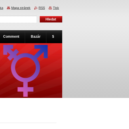
nka
Mapa stránek
RSS
Tisk
Comment
Bazár
$