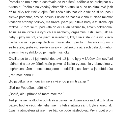
Pomalu se moje zrzka dostávala do vzrušení, začínala se prohejbat a v
tvrdnout. Počkala na vhodný okamžik a vsunula si ho na okraj své jesk
až to díky tekutině v jejím lůně začalo klouzat víc a víc až si ho posu
zlehka pomáhat, aby se posunul úplně až začala vlhnout. Naše milován
vzdechy střídaly polibky, masíroval jsem její citlivé body a zjišťoval opa
rozkoš. V tom se mi podívala do očí a jen naznačila, abych pokračoval
To už se neudržela a vybuchla v nádherný orgasmus. Cítil jsem, jak se p
nebyl úplný vrchol, což jsem si uvědomil, když se stále víc a víc křečov
dýchat do úst a jen její dech mi musel stačit pro to milování i můj vrch
se to stalo, ještě víc sevřela svaly v rozkroku a až zachrčela do mého 
a semínko vystříklo do její teplé mušličky.
Chvilku po té se i její vrchol dostavil až jsme byly v křečovitém sevřen
nádherné a tak zvláštní, naše pozvolná láska vybouchla v obrovskou v
nepřekonal. Jen s neochotou jsme se oddálili pusinkami a já pořád zůstá
„Peti moc děkuji!“
„To já děkuji a omlouvám se za vše, co jsem ti zatajil.“
„Teď né Petruško, ještě né!“
„Dobrá, ale upřímně tě mám moc rád.“
Teď jsme se na dlouho odmlčeli a užívali si doznívající radost z blízk
běželo hodně věcí, ale nebyl jsem v téhle situaci sám. Bylo slyšet, j
úžasná atmosféra až jsem se bál, co bude následovat. První opět prom