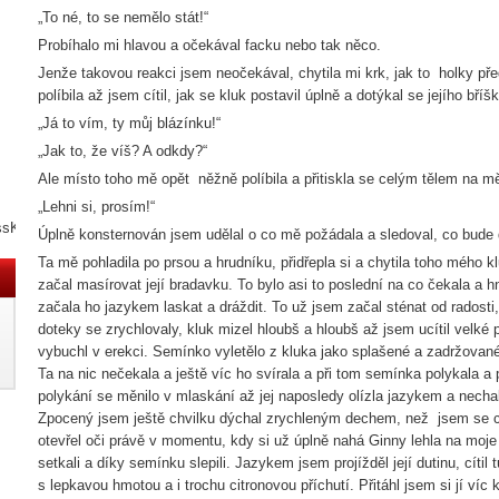
„To né, to se nemělo stát!“
Probíhalo mi hlavou a očekával facku nebo tak něco.
Jenže takovou reakci jsem neočekával, chytila mi krk, jak to holky pře
políbila až jsem cítil, jak se kluk postavil úplně a dotýkal se jejího bříš
„Já to vím, ty můj blázínku!“
„Jak to, že víš? A odkdy?“
Ale místo toho mě opět něžně políbila a přitiskla se celým tělem na m
„Lehni si, prosím!“
ssKNY3N
Úplně konsternován jsem udělal o co mě požádala a sledoval, co bude 
Ta mě pohladila po prsou a hrudníku, přidřepla si a chytila toho mého kl
začal masírovat její bradavku. To bylo asi to poslední na co čekala a h
začala ho jazykem laskat a dráždit. To už jsem začal sténat od radosti, 
doteky se zrychlovaly, kluk mizel hloubš a hloubš až jsem ucítil velké 
vybuchl v erekci. Semínko vyletělo z kluka jako splašené a zadržované 
Ta na nic nečekala a ještě víc ho svírala a při tom semínka polykala a 
polykání se měnilo v mlaskání až jej naposledy olízla jazykem a nech
Zpocený jsem ještě chvilku dýchal zrychleným dechem, než jsem se cel
otevřel oči právě v momentu, kdy si už úplně nahá Ginny lehla na moje
setkali a díky semínku slepili. Jazykem jsem projížděl její dutinu, cíti
s lepkavou hmotou a i trochu citronovou příchutí. Přitáhl jsem si jí víc 