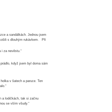
lůzce a sandálkách. Jednou jsem
 košili s dlouhým rukávkem. Při
 i za nevěstu.“
é prádlo, když jsem byl doma sám
 holka v šatech a paruce. Ten
alo.“
 a lodičkách, tak si začnu
enou se vším všudy.“