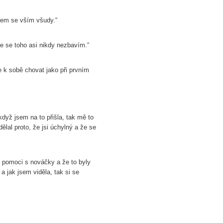
pem se vším všudy.“
e se toho asi nikdy nezbavím.“
k sobě chovat jako při prvním
 když jsem na to přišla, tak mě to
dělal proto, že jsi úchylný a že se
ři pomoci s nováčky a že to byly
 a jak jsem viděla, tak si se