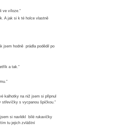
i ve víloze.“
k. A jak si k té holce vlastně
ak jsem hodně prádla podědil po
třík a tak.“
ámu.“
é kalhotky na niž jsem si připnul
y střevíčky s vycpanou špičkou.“
 jsem si navlékl bílé rukavičky
ím tu jejich zvláštní