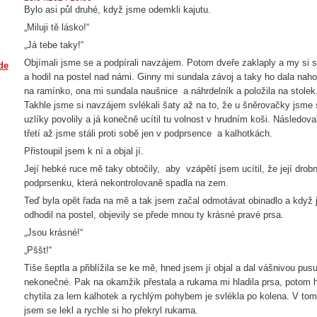
Bylo asi půl druhé, když jsme odemkli kajutu.
„Miluji tě lásko!“
„Já tebe taky!“
Objímali jsme se a podpírali navzájem. Potom dveře zaklaply a my si sed
de
a hodil na postel nad námi. Ginny mi sundala závoj a taky ho dala nahor
na ramínko, ona mi sundala naušnice a náhrdelník a položila na stolek. 
Takhle jsme si navzájem svlékali šaty až na to, že u šněrovačky jsme
uzlíky povolily a já konečně ucítil tu volnost v hrudním koši. Následov
třetí až jsme stáli proti sobě jen v podprsence a kalhotkách.
Přistoupil jsem k ní a objal jí.
Její hebké ruce mě taky obtočily, aby vzápětí jsem ucítil, že její drob
podprsenku, která nekontrolovaně spadla na zem.
Teď byla opět řada na mě a tak jsem začal odmotávat obinadlo a když j
odhodil na postel, objevily se přede mnou ty krásné pravé prsa.
„Jsou krásné!“
„Pššt!“
Tiše šeptla a přiblížila se ke mě, hned jsem jí objal a dal vášnivou pusu
nekonečné. Pak na okamžik přestala a rukama mi hladila prsa, potom hr
chytila za lem kalhotek a rychlým pohybem je svlékla po kolena. V tom
jsem se lekl a rychle si ho překryl rukama.