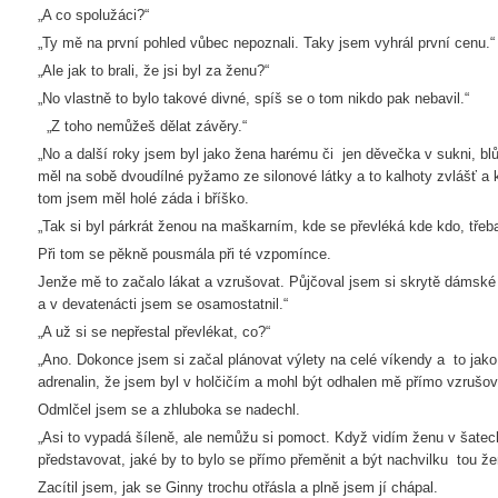
„A co spolužáci?“
„Ty mě na první pohled vůbec nepoznali. Taky jsem vyhrál první cenu.“
„Ale jak to brali, že jsi byl za ženu?“
„No vlastně to bylo takové divné, spíš se o tom nikdo pak nebavil.“
„Z toho nemůžeš dělat závěry.“
„No a další roky jsem byl jako žena harému či jen děvečka v sukni, b
měl na sobě dvoudílné pyžamo ze silonové látky a to kalhoty zvlášť a
tom jsem měl holé záda i bříško.
„Tak si byl párkrát ženou na maškarním, kde se převléká kde kdo, třeba
Při tom se pěkně pousmála při té vzpomínce.
Jenže mě to začalo lákat a vzrušovat. Půjčoval jsem si skrytě dámsk
a v devatenácti jsem se osamostatnil.“
„A už si se nepřestal převlékat, co?“
„Ano. Dokonce jsem si začal plánovat výlety na celé víkendy a to jako
adrenalin, že jsem byl v holčičím a mohl být odhalen mě přímo vzrušov
Odmlčel jsem se a zhluboka se nadechl.
„Asi to vypadá šíleně, ale nemůžu si pomoct. Když vidím ženu v šatech
představovat, jaké by to bylo se přímo přeměnit a být nachvilku tou ž
Zacítil jsem, jak se Ginny trochu otřásla a plně jsem jí chápal.