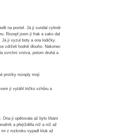
li na postel. Já jí sundal cylindr
u. Rozepl jsem jí frak a sako dal
Já jí vyzul boty a ona lodičky.
 se zdrželi hodně dlouho. Nakonec
ala svrchní vrstva, potom druhá a
né prstíky rozeply mojí
sem jí vytáhl tričko vzhůru a
. Ona jí opětovala až bylo líbání
udník a přejížděla níž a níž až
 mi z rozkroku vypadl kluk až