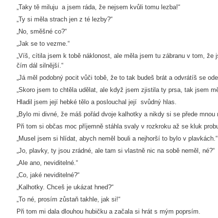
„Taky tě miluju a jsem ráda, že nejsem kvůli tomu lezba!“
„Ty si měla strach jen z té lezby?“
„No, směšné co?“
„Jak se to vezme.“
„Víš, cítila jsem k tobě náklonost, ale měla jsem tu zábranu v tom, že js
čím dál silnější.“
„Já měl podobný pocit vůči tobě, že to tak budeš brát a odvrátíš se od
„Skoro jsem to chtěla udělat, ale když jsem zjistila ty prsa, tak jsem m
Hladil jsem její hebké tělo a poslouchal její svůdný hlas.
„Bylo mi divné, že máš pořád dvoje kalhotky a nikdy si se přede mnou ne
Při tom si občas moc příjemně stáhla svaly v rozkroku až se kluk probu
„Musel jsem si hlídat, abych neměl bouli a nejhorší to bylo v plavkách.“
„Jo, plavky, ty jsou zrádné, ale tam si vlastně nic na sobě neměl, né?“
„Ale ano, neviditelné.“
„Co, jaké neviditelné?“
„Kalhotky. Chceš je ukázat hned?“
„To né, prosím zůstaň takhle, jak si!“
Při tom mi dala dlouhou hubičku a začala si hrát s mým poprsím.