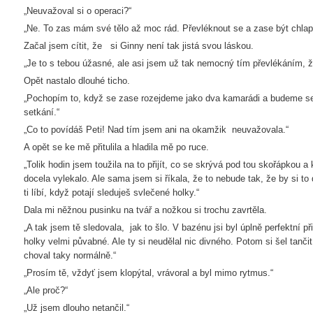
„Neuvažoval si o operaci?“
„Ne. To zas mám své tělo až moc rád. Převléknout se a zase být chla
Začal jsem cítit, že si Ginny není tak jistá svou láskou.
„Je to s tebou úžasné, ale asi jsem už tak nemocný tím převlékáním, ž
Opět nastalo dlouhé ticho.
„Pochopím to, když se zase rozejdeme jako dva kamarádi a budeme se 
setkání.“
„Co to povídáš Peti! Nad tím jsem ani na okamžik neuvažovala.“
A opět se ke mě přitulila a hladila mě po ruce.
„Tolik hodin jsem toužila na to přijít, co se skrývá pod tou skořápkou a
docela vylekalo. Ale sama jsem si říkala, že to nebude tak, že by si to 
ti líbí, když potají sleduješ svlečené holky.“
Dala mi něžnou pusinku na tvář a nožkou si trochu zavrtěla.
„A tak jsem tě sledovala, jak to šlo. V bazénu jsi byl úplně perfektní p
holky velmi půvabné. Ale ty si neudělal nic divného. Potom si šel tančit
choval taky normálně.“
„Prosím tě, vždyť jsem klopýtal, vrávoral a byl mimo rytmus.“
„Ale proč?“
„Už jsem dlouho netančil.“