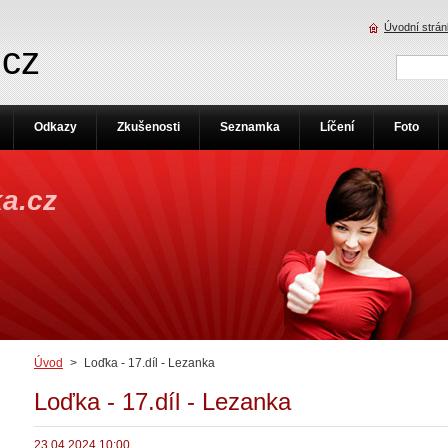
Úvodní strá
.cz
Odkazy
Zkušenosti
Seznamka
Líčení
Foto
a.cz
Úvod
>
Loďka - 17.díl - Lezanka
Loďka - 17.díl - Lezanka
23.04.2024 10:00