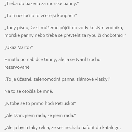
„Třeba do bazénu za mořské panny.“
„To ti nestačilo to včerejší koupání?“
„Tady píšou, že si můžeme půjčit do vody kostým vodníka,
mořské panny nebo třeba se převtělit za rybu či chobotnici.“
„Ukáž Marto?“
Hmátla po nabídce Ginny, ale já se tvářil trochu
rezervovaně.
„To je úžasné, zelenomodrá panna, slámové vlásky!“
Na to se otočila ke mně.
„K tobě se to přímo hodí Petruško!“
„Ale Džín, jsem ráda, že jsem ráda.“
„Ale já bych taky řekla, že ses nechala nafotit do katalogu,