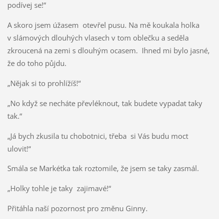
podívej se!“
A skoro jsem úžasem otevřel pusu. Na mě koukala holka
v slámových dlouhých vlasech v tom oblečku a seděla
zkroucená na zemi s dlouhým ocasem. Ihned mi bylo jasné,
že do toho půjdu.
„Nějak si to prohlížíš!“
„No když se necháte převléknout, tak budete vypadat taky
tak.“
„Já bych zkusila tu chobotnici, třeba si Vás budu moct
ulovit!“
Smála se Markétka tak roztomile, že jsem se taky zasmál.
„Holky tohle je taky zajimavé!“
Přitáhla naší pozornost pro změnu Ginny.