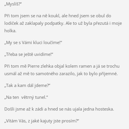
„Myslíš?“
Při tom jsem se na ně koukl, ale hned jsem se obul do
lodiček až zaklapaly podpatky. Ale to už byla přezutá i moje
holka.
„My se s Vámi kluci loučíme!“
„Třeba se ještě uvidíme!“
Při tom mě Pierre zlehka objal kolem ramen a já se trochu
usmál až mě to samotného zarazilo, jak to bylo příjemné.
„Tak a kam dál jdeme?“
„Na ten větrný tunel.“
Došli jsme až k zádi a hned se nás ujala jedna hosteska.
„Vítám Vás, z jaké kajuty jste prosím?“