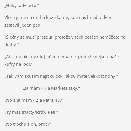
„Hele, tady je to!“
Vlezli jsme na dráhu kuželkárny, kde nás hned u dveří
zastavil jeden pán.
„Slečny se musí přezout, protože v těch botách nemůžete na
dráhy.“
„Aha, no ale my nic jiného nemáme, protože nejsou naše
kufry na lodi.“
„Tak Vám zkusím najít cvičky, jakou máte velikost nohy?“
„Já mám 41 a Markéta taky.“
„No a já mám 42 a Petra 43.“
„Ty máš třiačtyřicítky Peti?“
„No trochu slon, proč?“