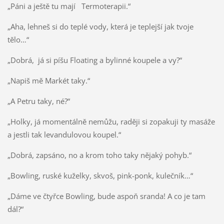
„Páni a ještě tu mají Termoterapii.“
„Aha, lehneš si do teplé vody, která je teplejší jak tvoje
tělo…“
„Dobrá, já si píšu Floating a bylinné koupele a vy?“
„Napiš mě Markét taky.“
„A Petru taky, né?“
„Holky, já momentálně nemůžu, raději si zopakuji ty masáže
a jestli tak levandulovou koupel.“
„Dobrá, zapsáno, no a krom toho taky nějaký pohyb.“
„Bowling, ruské kuželky, skvoš, pink-ponk, kulečník…“
„Dáme ve čtyřce Bowling, bude aspoň sranda! A co je tam
dál?“