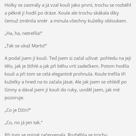
Holky se zasmály a já vzal kouli jako první, trochu se rozběhl
a pěkně jí hodil po dráze. Koule ale trochu skákala díky
čemuž změnila směr a minula všechny kuželky obloukem.
„Ha, ha, netrefila!“
„Tak se ukaž Marto!“
A podal jsem jí kouli. Teď jsem si začal užívat pohledu na její
tělo, jak je štíhlé a jak při běhu vrtí zadečkem. Potom hodila
kouli a při tom se celá elegantně prohnula. Koule trefila tři
kuželky a hned na to začala jásat. Ale jak jsem se ohlédl po
Ginny a dával jsem jí kouli do ruky, uviděl jsem, jak mě
pozoruje.
„Co je Džín?“
„Co, no já jen tak.“
Při tom se mírně začervenala. Rozběhla se trochu