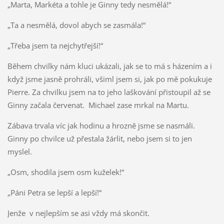
„Marta, Markéta a tohle je Ginny tedy nesmělá!“
„Ta a nesmělá, dovol abych se zasmála!“
„Třeba jsem ta nejchytřejší!“
Během chvilky nám kluci ukázali, jak se to má s házením a i
když jsme jasně prohráli, všiml jsem si, jak po mě pokukuje
Pierre. Za chvilku jsem na to jeho laškování přistoupil až se
Ginny začala červenat. Michael zase mrkal na Martu.
Zábava trvala víc jak hodinu a hrozně jsme se nasmáli.
Ginny po chvilce už přestala žárlit, nebo jsem si to jen
myslel.
„Osm, shodila jsem osm kuželek!“
„Páni Petra se lepší a lepší!“
Jenže v nejlepším se asi vždy má skončit.