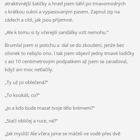
atraktivnější šatičky a hned jsem šáhl po tmavomodrých
s krátkou sukní a vypasovaným pasem. Zapnul zip na
zádech a cítil, jak jsou příjemné.
„Ale k tomu si ty včerejší sandálky vzít nemohu.“
Brumlal jsem si potichu a dal se do zkoušení, jenže bez
silonek to nebylo ono. I tak jsem objevil jedny tmavé lodičky
s asi 10 centimetrovým podpatkem až jsem se zaradoval,
když ani moc netlačily.
„Ty už jsi oblečená?“
„To koukáš, co?“
„Jo a kdo bude mazat tvoje tělo krémem?“
„Stačí obličej a ruce, né?“
„Jak myslíš! Ale včera jsme se máčeli ve vodě přes dvě