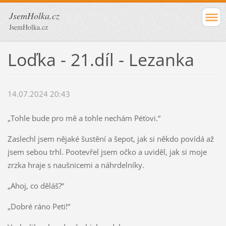
JsemHolka.cz
JsemHolka.cz
Loďka - 21.díl - Lezanka
14.07.2024 20:43
„Tohle bude pro mě a tohle nechám Péťovi.“
Zaslechl jsem nějaké šustění a šepot, jak si někdo povídá až
jsem sebou trhl. Pootevřel jsem očko a uviděl, jak si moje
zrzka hraje s naušnicemi a náhrdelníky.
„Ahoj, co děláš?“
„Dobré ráno Peti!“