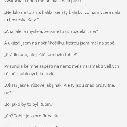
Vyskočila a hned mě objala a dala pusu.
„Nedalo mi to a rozbalila jsem ty balíčky, co nám včera dala
ta hosteska Katy.“
„Aha, ale já myslela, že jsme to už rozdělali, né?“
A ukázal jsem na noční košilku, kterou jsem měl na sobě.
„Prádlo ano, ale ještě tam bylo tohle!“
Přisunula ke mně zápěstí na němž měla náramek z velkých
různě zaoblených kuliček.
„Ukaž? Jasně, růžové jak jinak. Ale ty jsou snad průsvitné,
né?“
„Jo, jako by to byl Rubín.“
„Co? Tohle je skoro Rubellite.“