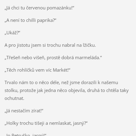
„Já chci tu červenou pomazánku!“
„A není to chilli paprika?“
„Ukáž?“
A pro jistotu jsem si trochu nabral na lžičku.
„Třešeň nebo višeň, prostě dobrá marmeláda.“
„Těch rohlíčků vem víc Markét!“
Trvalo nám to o něco déle, než jsme dorazili k našemu
stolku, protože jak jedna něco objevila, druhá to chtěla taky
ochutnat.
„Já nestačím zírat!“
„Holky trochu tišeji a nemlaskat, jasný?“
„Jo Petruško, jasný!“