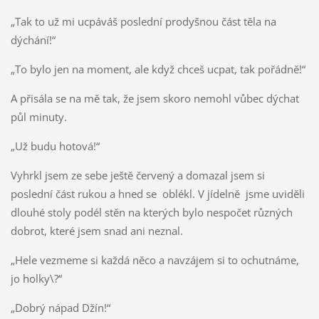
„Tak to už mi ucpáváš poslední prodyšnou část těla na
dýchání!“
„To bylo jen na moment, ale když chceš ucpat, tak pořádně!“
A přisála se na mě tak, že jsem skoro nemohl vůbec dýchat
půl minuty.
„Už budu hotová!“
Vyhrkl jsem ze sebe ještě červený a domazal jsem si
poslední část rukou a hned se oblékl. V jídelně jsme uviděli
dlouhé stoly podél stěn na kterých bylo nespočet různých
dobrot, které jsem snad ani neznal.
„Hele vezmeme si každá něco a navzájem si to ochutnáme,
jo holky\?“
„Dobrý nápad Džín!“