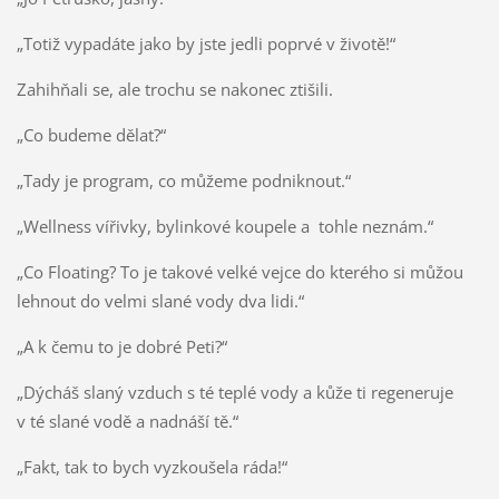
„Totiž vypadáte jako by jste jedli poprvé v životě!“
Zahihňali se, ale trochu se nakonec ztišili.
„Co budeme dělat?“
„Tady je program, co můžeme podniknout.“
„Wellness vířivky, bylinkové koupele a tohle neznám.“
„Co Floating? To je takové velké vejce do kterého si můžou
lehnout do velmi slané vody dva lidi.“
„A k čemu to je dobré Peti?“
„Dýcháš slaný vzduch s té teplé vody a kůže ti regeneruje
v té slané vodě a nadnáší tě.“
„Fakt, tak to bych vyzkoušela ráda!“