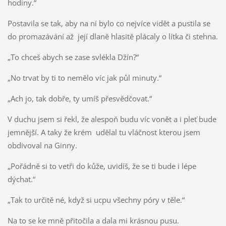
hodiny.“
Postavila se tak, aby na ní bylo co nejvíce vidět a pustila se
do promazávání až její dlaně hlasitě plácaly o lítka či stehna.
„To chceš abych se zase svlékla Džín?“
„No trvat by ti to nemělo víc jak půl minuty.“
„Ach jo, tak dobře, ty umíš přesvědčovat.“
V duchu jsem si řekl, že alespoň budu víc vonět a i pleť bude
jemnější. A taky že krém udělal tu vláčnost kterou jsem
obdivoval na Ginny.
„Pořádně si to vetři do kůže, uvidíš, že se ti bude i lépe
dýchat.“
„Tak to určitě né, když si ucpu všechny póry v těle.“
Na to se ke mně přitočila a dala mi krásnou pusu.