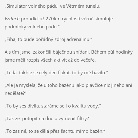
„Simulátor volného pádu ve Větrném tunelu.
Vzduch
proudící až 270km rychlostí věrně simuluje
podmínky volného pádu.“
„Fíha, to bude pořádný zdroj adrenalinu.“
A s tím jsme zakončili báječnou snídani. Během půl hodinky
jsme měli rozpis všech aktivit až do večeře.
„Téda, takhle se celý den flákat, to by mě bavilo.“
„Ale já myslela, že u toho bazénu jako plavčice nic jiného ani
neděláte?“
„To by ses divila, staráme se i o kvalitu vody.“
„Tak že potopit na dno a vyměnit filtry?“
„To zas né, to se dělá přes šachtu mimo bazén.“