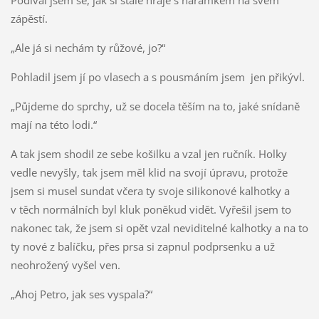
zápěstí.
„Ale já si nechám ty růžové, jo?“
Pohladil jsem jí po vlasech a s pousmáním jsem jen přikývl.
„Půjdeme do sprchy, už se docela těším na to, jaké snídaně
mají na této lodi.“
A tak jsem shodil ze sebe košilku a vzal jen ručník. Holky
vedle nevyšly, tak jsem měl klid na svojí úpravu, protože
jsem si musel sundat včera ty svoje silikonové kalhotky a
v těch normálních byl kluk poněkud vidět. Vyřešil jsem to
nakonec tak, že jsem si opět vzal neviditelné kalhotky a na to
ty nové z balíčku, přes prsa si zapnul podprsenku a už
neohrožený vyšel ven.
„Ahoj Petro, jak ses vyspala?“