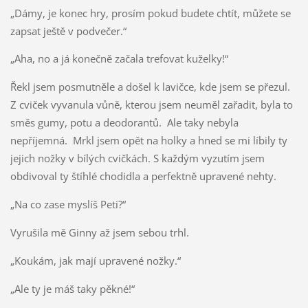
„Dámy, je konec hry, prosím pokud budete chtít, můžete se
zapsat ještě v podvečer.“
„Aha, no a já konečně začala trefovat kuželky!“
Řekl jsem posmutněle a došel k lavičce, kde jsem se přezul.
Z cviček vyvanula vůně, kterou jsem neuměl zařadit, byla to
směs gumy, potu a deodorantů. Ale taky nebyla
nepříjemná. Mrkl jsem opět na holky a hned se mi líbily ty
jejich nožky v bílých cvičkách. S každým vyzutím jsem
obdivoval ty štíhlé chodidla a perfektně upravené nehty.
„Na co zase myslíš Peti?“
Vyrušila mě Ginny až jsem sebou trhl.
„Koukám, jak mají upravené nožky.“
„Ale ty je máš taky pěkné!“