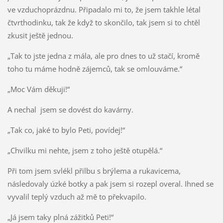
ve vzduchoprázdnu. Připadalo mi to, že jsem takhle létal
čtvrthodinku, tak že když to skončilo, tak jsem si to chtěl
zkusit ještě jednou.
„Tak to jste jedna z mála, ale pro dnes to už stačí, kromě
toho tu máme hodně zájemců, tak se omlouváme.“
„Moc Vám děkuji!“
A nechal jsem se dovést do kavárny.
„Tak co, jaké to bylo Peti, povídej!“
„Chvilku mi nehte, jsem z toho ještě otupělá.“
Při tom jsem svlékl přilbu s brýlema a rukavicema,
následovaly úzké botky a pak jsem si rozepl overal. Ihned se
vyvalil teplý vzduch až mě to překvapilo.
„Já jsem taky plná zážitků Peti!“