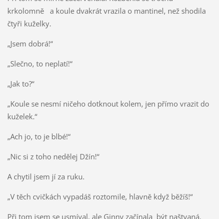
krkolomně a koule dvakrát vrazila o mantinel, než shodila
čtyři kuželky.
„Jsem dobrá!“
„Slečno, to neplatí!“
„Jak to?“
„Koule se nesmí ničeho dotknout kolem, jen přímo vrazit do
kuželek.“
„Ach jo, to je blbé!“
„Nic si z toho nedělej Džín!“
A chytil jsem jí za ruku.
„V těch cvičkách vypadáš roztomile, hlavně když běžíš!“
Při tom jsem se usmíval, ale Ginny začínala být naštvaná.