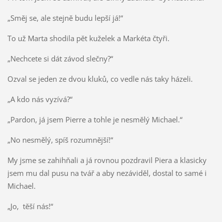
„Směj se, ale stejně budu lepší já!“
To už Marta shodila pět kuželek a Markéta čtyři.
„Nechcete si dát závod slečny?“
Ozval se jeden ze dvou kluků, co vedle nás taky házeli.
„A kdo nás vyzívá?“
„Pardon, já jsem Pierre a tohle je nesmělý Michael.“
„No nesmělý, spíš rozumnější!“
My jsme se zahihňali a já rovnou pozdravil Piera a klasicky
jsem mu dal pusu na tvář a aby nezáviděl, dostal to samé i
Michael.
„Jo, těší nás!“