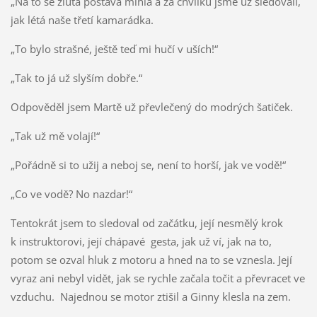
„Na to se žlutá postava mihla a za chvilku jsme už sledovali,
jak létá naše třetí kamarádka.
„To bylo strašné, ještě teď mi hučí v uších!“
„Tak to já už slyším dobře.“
Odpověděl jsem Martě už převlečený do modrých šatiček.
„Tak už mě volají!“
„Pořádně si to užij a neboj se, není to horší, jak ve vodě!“
„Co ve vodě? No nazdar!“
Tentokrát jsem to sledoval od začátku, její nesmělý krok
k instruktorovi, její chápavé gesta, jak už ví, jak na to,
potom se ozval hluk z motoru a hned na to se vznesla. Její
vyraz ani nebyl vidět, jak se rychle začala točit a převracet ve
vzduchu. Najednou se motor ztišil a Ginny klesla na zem.