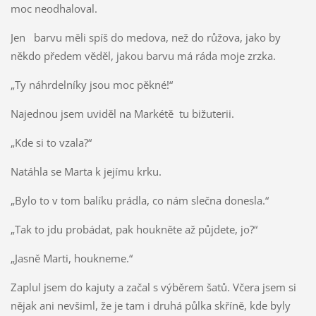
moc neodhaloval.
Jen barvu měli spíš do medova, než do růžova, jako by
někdo předem věděl, jakou barvu má ráda moje zrzka.
„Ty náhrdelníky jsou moc pěkné!“
Najednou jsem uviděl na Markétě tu bižuterii.
„Kde si to vzala?“
Natáhla se Marta k jejímu krku.
„Bylo to v tom balíku prádla, co nám slečna donesla.“
„Tak to jdu probádat, pak houkněte až půjdete, jo?“
„Jasně Marti, houkneme.“
Zaplul jsem do kajuty a začal s výběrem šatů. Včera jsem si
nějak ani nevšiml, že je tam i druhá půlka skříně, kde byly