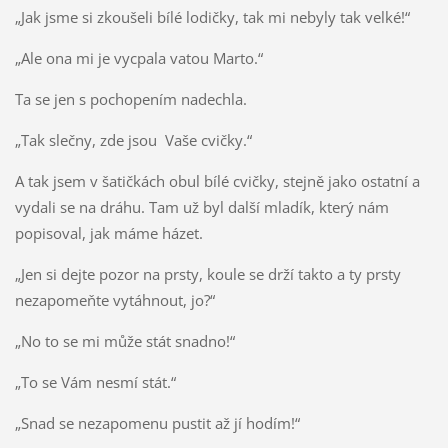
„Jak jsme si zkoušeli bílé lodičky, tak mi nebyly tak velké!“
„Ale ona mi je vycpala vatou Marto.“
Ta se jen s pochopením nadechla.
„Tak slečny, zde jsou Vaše cvičky.“
A tak jsem v šatičkách obul bílé cvičky, stejně jako ostatní a
vydali se na dráhu. Tam už byl další mladík, který nám
popisoval, jak máme házet.
„Jen si dejte pozor na prsty, koule se drží takto a ty prsty
nezapomeňte vytáhnout, jo?“
„No to se mi může stát snadno!“
„To se Vám nesmí stát.“
„Snad se nezapomenu pustit až jí hodím!“