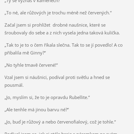
„Ty se vyznáš v kamenech?“
„To né, ale růžových je trochu méně než červených.“
Začal jsem si prohlížet drobné naušnice, které se
šroubovaly do sebe a z nich vysela jedna taková kulička.
„Tak to je to o čem říkala slečna. Tak to se jí povedlo! A co
přibalila mě Ginny?“
„No tyhle tmavě červené!“
Vzal jsem si náušnici, podíval proti světlu a hned se
pousmál.
„Jo, myslím si, že to je opravdu Rubellite.“
„Ale tenhle má jinou barvu né?“
„Jo, buď je růžový a nebo červenofialový, což je tohle.“
Podíval jsem se, jak si stále hraje s náramkem na svém