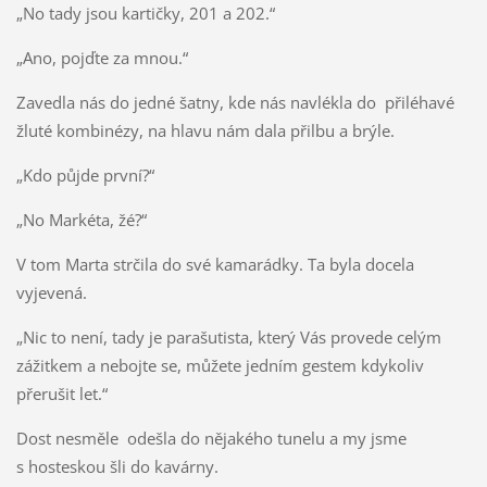
„No tady jsou kartičky, 201 a 202.“
„Ano, pojďte za mnou.“
Zavedla nás do jedné šatny, kde nás navlékla do přiléhavé
žluté kombinézy, na hlavu nám dala přilbu a brýle.
„Kdo půjde první?“
„No Markéta, žé?“
V tom Marta strčila do své kamarádky. Ta byla docela
vyjevená.
„Nic to není, tady je parašutista, který Vás provede celým
zážitkem a nebojte se, můžete jedním gestem kdykoliv
přerušit let.“
Dost nesměle odešla do nějakého tunelu a my jsme
s hosteskou šli do kavárny.