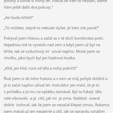
polohy a užívat si volný let. Pokud se Vám to nezdaří, dáme
Vám ještě další dva pokusy.“
„Asi budu křičet!“
„To můžete, stejně to nebude slyšet. Je Vám vše jasné?“
Pokýval jsem hlavou a začal se v té dívčí kombinéze potit.
Najednou mě to vyneslo nad zem a když jsem už byl na
břiše, tak se vzduchový vír ozval naplno. Motal jsem se
chvilku, jako bych byl jen hadrová loutka.
„Klid, jen klid, ruce od těla a nohy pokrčit!“
Řval jsem si do toho hukotu a v tom se můj pohyb zklidnil a
já si začal naplno užívat let. Instruktor jen mávl, že je to
v pořádku a já mu na oplátku zamával. Byl to fukejř, tělo
celé vibrovalo a já cítil, jak mi je zima. Naštěstí overal
dobře izoloval, tak že jsem se nezačal klepat zimou. Rukama
jsem mával už jen nepatrně a cítil, jak se opravdu vznáším