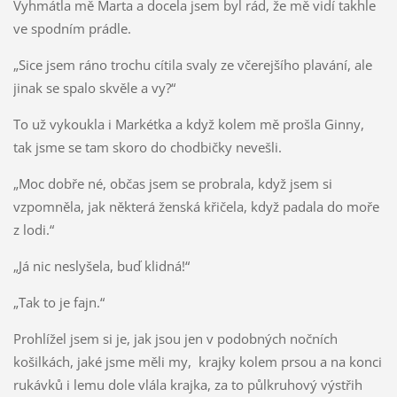
Vyhmátla mě Marta a docela jsem byl rád, že mě vidí takhle
ve spodním prádle.
„Sice jsem ráno trochu cítila svaly ze včerejšího plavání, ale
jinak se spalo skvěle a vy?“
To už vykoukla i Markétka a když kolem mě prošla Ginny,
tak jsme se tam skoro do chodbičky nevešli.
„Moc dobře né, občas jsem se probrala, když jsem si
vzpomněla, jak některá ženská křičela, když padala do moře
z lodi.“
„Já nic neslyšela, buď klidná!“
„Tak to je fajn.“
Prohlížel jsem si je, jak jsou jen v podobných nočních
košilkách, jaké jsme měli my, krajky kolem prsou a na konci
rukávků i lemu dole vlála krajka, za to půlkruhový výstřih