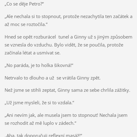
„Co se děje Petro?“
„Ale nechala si to stopnout, protože nezachytila ten začátek a
až moc se roztočila.“
Hned se opět rozburácel tunel a Ginny už s jiným způsobem
se vznesla do vzduchu. Bylo vidět, že se poučila, protože
začínala létat a usmívat se.
„No paráda, je to holka šikovná!“
Netrvalo to dlouho a už se vrátila Ginny zpět.
Než jsme se stihli zeptat, Ginny sama ze sebe chrlila zážitky.
„Už jsme mysleli, že si to vzdala.“
„Ani nevím jak, ale musela jsem to stopnout! Nechala jsem
se rozhodit až mě luplo v zádech.“
„Aha, tak doporučuji reflexní masáž!“