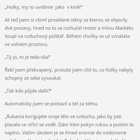
„Holky, my to uvidíme jako v kině!“
Až teď jsem si všiml prosklené stěny za kterou se objevily
dvě postavy, hned na to se rozhučel motor a milou Markétu
šoupl na vzduchový polštář. Během chvilky se už vznášela
ve volném prostoru.
„Tý jo, to je teda síla!“
Řekl jsem překvapený, protože jsem cítil to, co holky nebyly
schopny ze sebe vysoukat.
„Tak kdo půjde další?“
Automaticky jsem se postavil a šel za stěnu.
„Rukama korigujete svoje tělo ve vzduchu, jako by jste
plavala ve vířící se vodě. Dám Vám pokyn rukou a pustím to
naplno. Vaším úkolem je se ihned srovnat do vodorovné