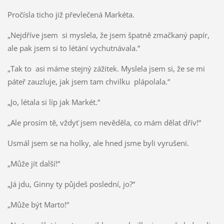
Pročísla ticho již převlečená Markéta.
„Nejdříve jsem si myslela, že jsem špatně zmačkaný papír,
ale pak jsem si to létání vychutnávala.“
„Tak to asi máme stejný zážitek. Myslela jsem si, že se mi
páteř zauzluje, jak jsem tam chvilku plápolala.“
„Jo, létala si líp jak Markét.“
„Ale prosím tě, vždyť jsem nevěděla, co mám dělat dřív!“
Usmál jsem se na holky, ale hned jsme byli vyrušeni.
„Může jít další!“
„Já jdu, Ginny ty půjdeš poslední, jo?“
„Může být Marto!“