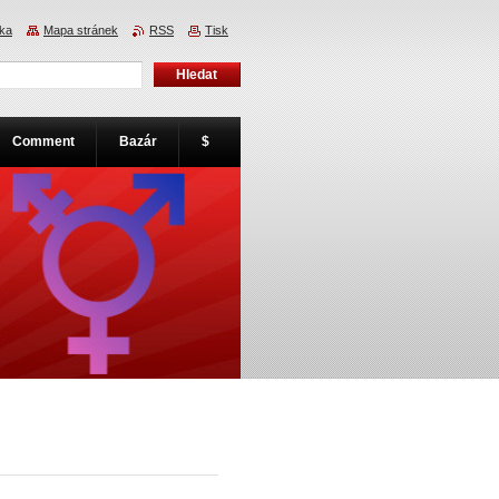
nka
Mapa stránek
RSS
Tisk
Comment
Bazár
$