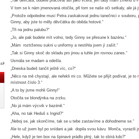
„Tak děvčata, budete pracovat asi jako včera, jen tady mám změnu u P
V tom se k nám jmenovaná otočila, při tom se naše oči setkaly, ale já js
„Protože odpoledne musí Petra zaskakovat jednu tanečnici v souboru,
Ginny, aby jste to měly děvčátka do oběda hotové.“
„Tři na jednu palubu?“
„Jo, ale pak budete mít volno, tedy Ginny se přesune k bazénu.“
„Mám roztrženou sukni u uniformy a nestihla jsem jí zašít.“
„Tak si Ginny skoč do skladu pro jinou a tuhle jim rovnou zanes.“
Usmála se madam a odešla.
ssKNY3N
„Dneska budeš tančit ještě víc, co?“
„Něco na mě chystají, ale neřekli mi co. Můžete se přijít podívat, je to
místnost číslo 3.“
„A to by jsme mohli Ginny!“
Otočila se blondýnka na zrzku.
„No já mám výcvik v bazéně.“
„Aha, no tak Heduš s Ingrid?“
„Neboj se, jak skončíme, tak se u tebe zastavíme a dohodneme se.“
Ale to už jsem byl po snídani a jak dopila svou kávu Monča, vyrazili 
„Hele, když je ten box na špinavé prádlo plný, tak to sbírá kdo?“