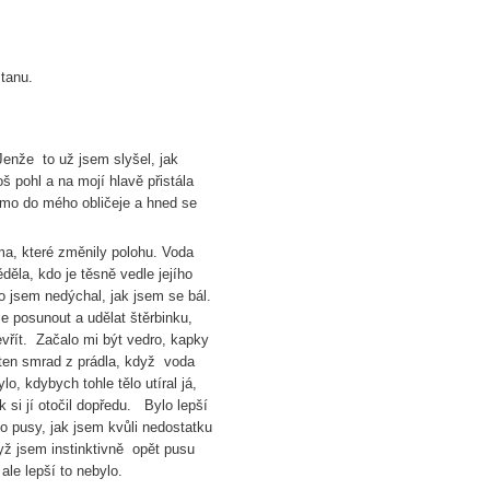
stanu.
Jenže to už jsem slyšel, jak
 pohl a na mojí hlavě přistála
římo do mého obličeje a hned se
ma, které změnily polohu. Voda
děla, kdo je těsně vedle jejího
o jsem nedýchal, jak jsem se bál.
 posunout a udělat štěrbinku,
evřít. Začalo mi být vedro, kapky
 ten smrad z prádla, když voda
lo, kdybych tohle tělo utíral já,
ak si jí otočil dopředu. Bylo lepší
o pusy, jak jsem kvůli nedostatku
yž jsem instinktivně opět pusu
 ale lepší to nebylo.