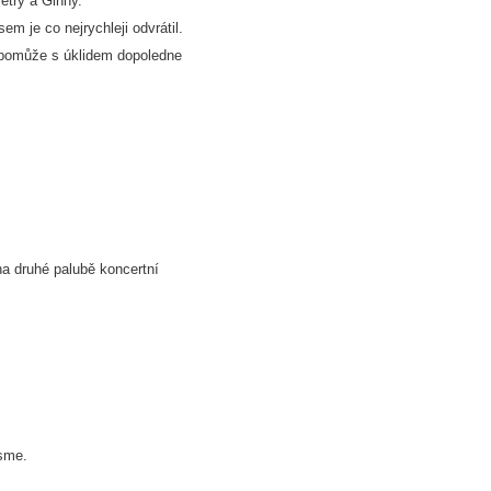
etry a Ginny.“
em je co nejrychleji odvrátil.
 pomůže s úklidem dopoledne
 na druhé palubě koncertní
jsme.