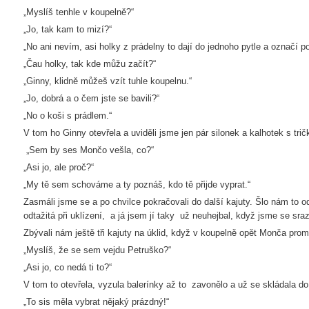
„Myslíš tenhle v koupelně?“
„Jo, tak kam to mizí?“
„No ani nevím, asi holky z prádelny to dají do jednoho pytle a označí po
„Čau holky, tak kde můžu začít?“
„Ginny, klidně můžeš vzít tuhle koupelnu.“
„Jo, dobrá a o čem jste se bavili?“
„No o koši s prádlem.“
V tom ho Ginny otevřela a uviděli jsme jen pár silonek a kalhotek s tri
„Sem by ses Mončo vešla, co?“
„Asi jo, ale proč?“
„My tě sem schováme a ty poznáš, kdo tě přijde vyprat.“
Zasmáli jsme se a po chvilce pokračovali do další kajuty. Šlo nám to 
odtažitá při uklízení, a já jsem jí taky už neuhejbal, když jsme se sraz
Zbývali nám ještě tři kajuty na úklid, když v koupelně opět Monča proml
„Myslíš, že se sem vejdu Petruško?“
„Asi jo, co nedá ti to?“
V tom to otevřela, vyzula balerínky až to zavonělo a už se skládala d
„To sis měla vybrat nějaký prázdný!“