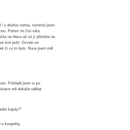
l i s druhou nohou, rozhrnul jsem
nou. Potom mi čísi ruka
la na hlavu až mi jí přitiskla na
 se koš pohl. Ozvalo se
ek či co to bylo. Ruce jsem měl
oru. Pohladil jsem si po
 situace mě dokáže udělat
ední kajuty?“
e u koupelny.