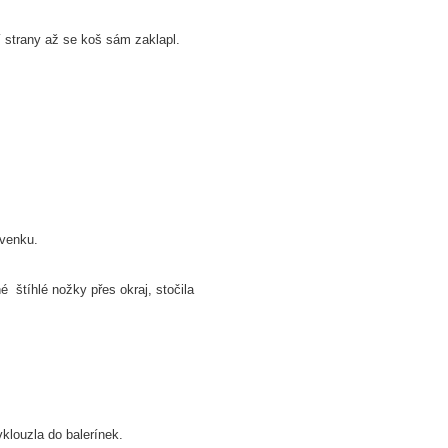
í strany až se koš sám zaklapl.
 venku.
 štíhlé nožky přes okraj, stočila
vklouzla do balerínek.