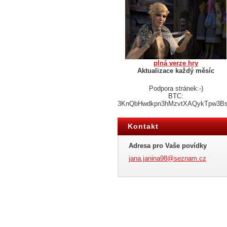
plná verze hry
Aktualizace každý měsíc
Podpora stránek:-)
BTC:
3KnQbHwdkpn3hMzvtXAQykTpw3B
Kontakt
Adresa pro Vaše povídky
jana.jan
ina98@se
znam.cz