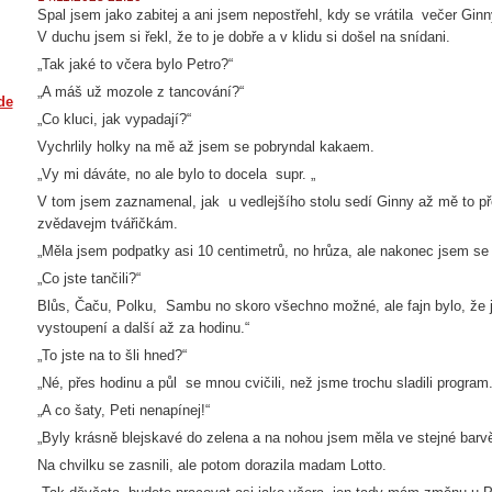
Spal jsem jako zabitej a ani jsem nepostřehl, kdy se vrátila večer Ginny
V duchu jsem si řekl, že to je dobře a v klidu si došel na snídani.
„Tak jaké to včera bylo Petro?“
„A máš už mozole z tancování?“
de
„Co kluci, jak vypadají?“
Vychrlily holky na mě až jsem se pobryndal kakaem.
„Vy mi dáváte, no ale bylo to docela supr. „
V tom jsem zaznamenal, jak u vedlejšího stolu sedí Ginny až mě to př
zvědavejm tvářičkám.
„Měla jsem podpatky asi 10 centimetrů, no hrůza, ale nakonec jsem se 
„Co jste tančili?“
Blůs, Čaču, Polku, Sambu no skoro všechno možné, ale fajn bylo, že j
vystoupení a další až za hodinu.“
„To jste na to šli hned?“
„Né, přes hodinu a půl se mnou cvičili, než jsme trochu sladili program.
„A co šaty, Peti nenapínej!“
„Byly krásně blejskavé do zelena a na nohou jsem měla ve stejné barv
Na chvilku se zasnili, ale potom dorazila madam Lotto.