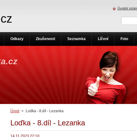
Úvodní strá
.cz
Odkazy
Zkušenosti
Seznamka
Líčení
Foto
a.cz
Úvod
>
Loďka - 8.díl - Lezanka
Loďka - 8.díl - Lezanka
14.11.2023 22:10