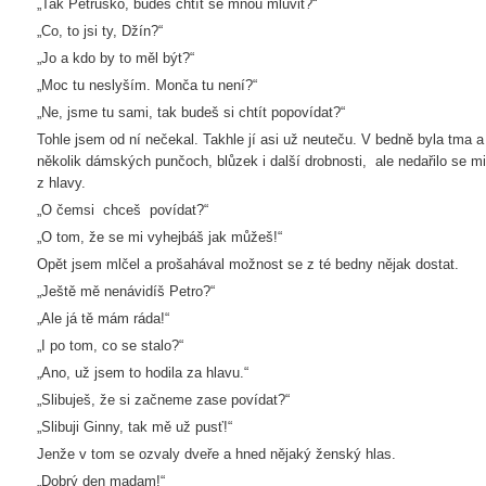
„Tak Petruško, budeš chtít se mnou mluvit?“
„Co, to jsi ty, Džín?“
„Jo a kdo by to měl být?“
„Moc tu neslyším. Monča tu není?“
„Ne, jsme tu sami, tak budeš si chtít popovídat?“
Tohle jsem od ní nečekal. Takhle jí asi už neuteču. V bedně byla tma 
několik dámských punčoch, blůzek i další drobnosti, ale nedařilo se m
z hlavy.
„O čemsi chceš povídat?“
„O tom, že se mi vyhejbáš jak můžeš!“
Opět jsem mlčel a prošahával možnost se z té bedny nějak dostat.
„Ještě mě nenávidíš Petro?“
„Ale já tě mám ráda!“
„I po tom, co se stalo?“
„Ano, už jsem to hodila za hlavu.“
„Slibuješ, že si začneme zase povídat?“
„Slibuji Ginny, tak mě už pusť!“
Jenže v tom se ozvaly dveře a hned nějaký ženský hlas.
„Dobrý den madam!“