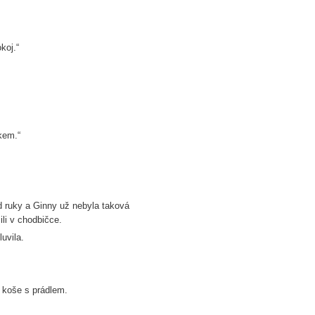
koj.“
čkem.“
od ruky a Ginny už nebyla taková
ili v chodbičce.
uvila.
o koše s prádlem.