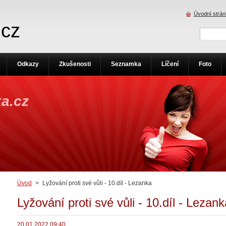
Úvodní strá
.cz
Odkazy
Zkušenosti
Seznamka
Líčení
Foto
a.cz
Úvod
>
Lyžování proti své vůli - 10.díl - Lezanka
Lyžování proti své vůli - 10.díl - Lezank
20.01.2022 09:40