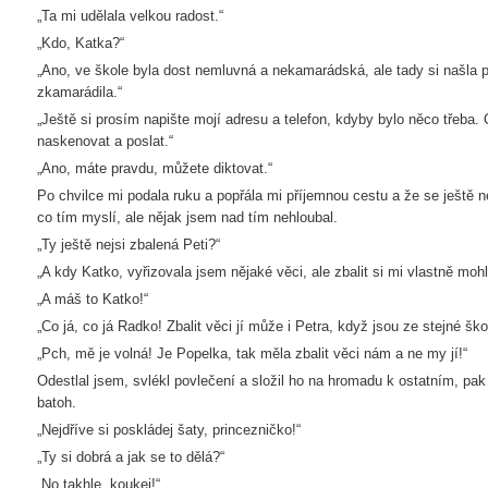
„Ta mi udělala velkou radost.“
„Kdo, Katka?“
„Ano, ve škole byla dost nemluvná a nekamarádská, ale tady si našla p
zkamarádila.“
„Ještě si prosím napište mojí adresu a telefon, kdyby bylo něco třeb
naskenovat a poslat.“
„Ano, máte pravdu, můžete diktovat.“
Po chvilce mi podala ruku a popřála mi příjemnou cestu a že se ještě
co tím myslí, ale nějak jsem nad tím nehloubal.
„Ty ještě nejsi zbalená Peti?“
„A kdy Katko, vyřizovala jsem nějaké věci, ale zbalit si mi vlastně mohl
„A máš to Katko!“
„Co já, co já Radko! Zbalit věci jí může i Petra, když jsou ze stejné ško
„Pch, mě je volná! Je Popelka, tak měla zbalit věci nám a ne my jí!“
Odestlal jsem, svlékl povlečení a složil ho na hromadu k ostatním, pak 
batoh.
„Nejdříve si poskládej šaty, princezničko!“
„Ty si dobrá a jak se to dělá?“
„No takhle, koukej!“