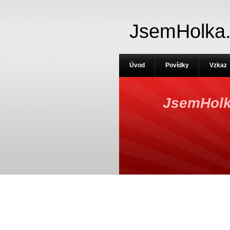
JsemHolka
Úvod
Povídky
Vzkaz
JsemHolk