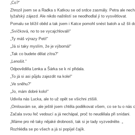
„Co?“
Zhrozil jsem se a Radka s Katkou se od srdce zasmály. Petra ale nech
lyžařský zájezd. Ale nikdo naštěstí se neodhodlal jí to vysvětlovat.
Pomalu se blížil oběd a tak jsem i Katce pomohl snést batoh a už šli do
„Svíčková, no to se vycajchlovali!“
„Ty máš výrazy Peti!“
„Já si taky myslím, že je výborná!“
„Tak co budete dělat zítra?“
„Lenošit.“
Odpověděla Lenka a Šárka se k ní přidala.
„To já si asi půjdu zajezdit na kole!“
„Ve sněhu?“
„Jo, mám dobré kolo!“
Udivila nás Lucka, ale to už opět se všichni ztišili.
„Omlouvám se, ale ještě jsem chtěla poděkovat všem, co se tu o nás ce
Začala svou řeč vedoucí a já nechápal, proč to neudělala při snídani.
„Máme pro ně taky nějaké drobnosti, tak si je tady vyzvedněte. „
Rozhlédla se po všech a já si popíjel čajík.