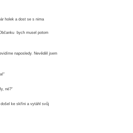
ár holek a dost se s nima
a. Občanku bych musel potom
 nevidíme naposledy. Nevěděl jsem
a!“
ly, né?“
došel ke skříni a vytáhl svůj