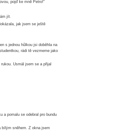
ovou, pojď ke mně Petro!“
ám jít.
dokázala, jak jsem se ještě
jen s jednou hůlkou jsi doběhla na
 studentkou, rádi tě vezmeme jako
rukou. Usmál jsem se a přijal
ku a pomalu se odebral pro bundu
ná bílým sněhem. Z okna jsem