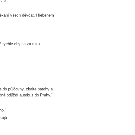
čit!“
oblékání všech děvčat. Hřebenem
 rychle chytila za ruku.
 do půjčovny, zbalte batohy a
né odjíždí autobus do Prahy.“
ho.“
kojů.