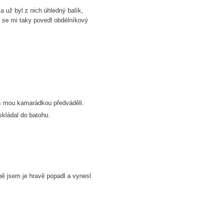
a už byl z nich úhledný balík,
ní se mi taky povedl obdélníkový
 s mou kamarádkou předváděli.
kládal do batohu.
obě jsem je hravě popadl a vynesl