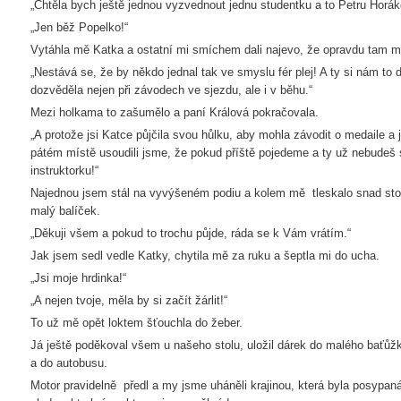
„Chtěla bych ještě jednou vyzvednout jednu studentku a to Petru Horák
„Jen běž Popelko!“
Vytáhla mě Katka a ostatní mi smíchem dali najevo, že opravdu tam m
„Nestává se, že by někdo jednal tak ve smyslu fér plej! A ty si nám to 
dozvěděla nejen při závodech ve sjezdu, ale i v běhu.“
Mezi holkama to zašumělo a paní Králová pokračovala.
„A protože jsi Katce půjčila svou hůlku, aby mohla závodit o medaile a 
pátém místě usoudili jsme, že pokud příště pojedeme a ty už nebudeš
instruktorku!“
Najednou jsem stál na vyvýšeném podiu a kolem mě tleskalo snad sto 
malý balíček.
„Děkuji všem a pokud to trochu půjde, ráda se k Vám vrátím.“
Jak jsem sedl vedle Katky, chytila mě za ruku a šeptla mi do ucha.
„Jsi moje hrdinka!“
„A nejen tvoje, měla by si začít žárlit!“
To už mě opět loktem šťouchla do žeber.
Já ještě poděkoval všem u našeho stolu, uložil dárek do malého baťůž
a do autobusu.
Motor pravidelně předl a my jsme uháněli krajinou, která byla posypa