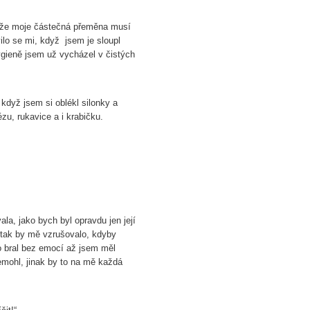
 že moje částečná přeměna musí
evilo se mi, když jsem je sloupl
ygieně jsem už vycházel v čistých
když jsem si oblékl silonky a
ézu, rukavice a i krabičku.
la, jako bych byl opravdu jen její
 tak by mě vzrušovalo, kdyby
to bral bez emocí až jsem měl
emohl, jinak by to na mě každá