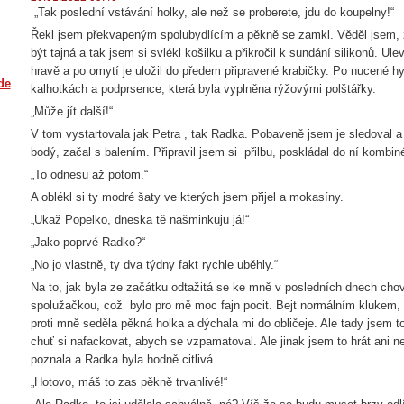
„Tak poslední vstávání holky, ale než se proberete, jdu do koupelny!“
Řekl jsem překvapeným spolubydlícím a pěkně se zamkl. Věděl jsem,
být tajná a tak jsem si svlékl košilku a přikročil k sundání silikonů. Ul
hravě a po omytí je uložil do předem připravené krabičky. Po nucené h
de
kalhotkách a podprsence, která byla vyplněna rýžovými polštářky.
„Může jít další!“
V tom vystartovala jak Petra , tak Radka. Pobaveně jsem je sledoval a 
bodý, začal s balením. Připravil jsem si přilbu, poskládal do ní kombin
„To odnesu až potom.“
A oblékl si ty modré šaty ve kterých jsem přijel a mokasíny.
„Ukaž Popelko, dneska tě našminkuju já!“
„Jako poprvé Radko?“
„No jo vlastně, ty dva týdny fakt rychle uběhly.“
Na to, jak byla ze začátku odtažitá se ke mně v posledních dnech chova
spolužačkou, což bylo pro mě moc fajn pocit. Bejt normálním klukem,
proti mně seděla pěkná holka a dýchala mi do obličeje. Ale tady jsem 
chuť si nafackovat, abych se vzpamatoval. Ale jinak jsem to hrát ani n
poznala a Radka byla hodně citlivá.
„Hotovo, máš to zas pěkně trvanlivé!“