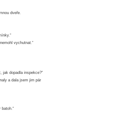
a mnou dveře.
ínky.“
 nemohl vychutnat.“
t, jak dopadla inspekce?“
naly a dala jsem jim pár
 batoh.“