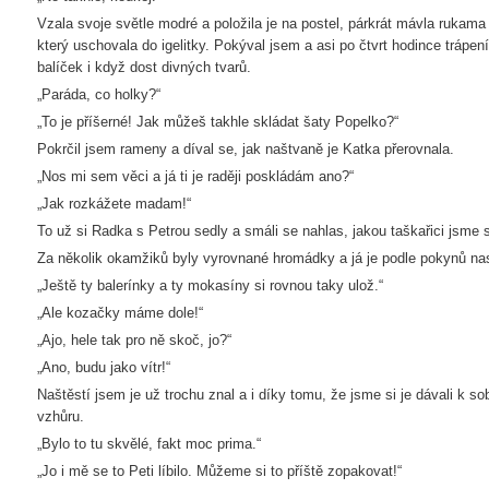
Vzala svoje světle modré a položila je na postel, párkrát mávla rukama 
který uschovala do igelitky. Pokýval jsem a asi po čtvrt hodince trápe
balíček i když dost divných tvarů.
„Paráda, co holky?“
„To je příšerné! Jak můžeš takhle skládat šaty Popelko?“
Pokrčil jsem rameny a díval se, jak naštvaně je Katka přerovnala.
„Nos mi sem věci a já ti je raději poskládám ano?“
„Jak rozkážete madam!“
To už si Radka s Petrou sedly a smáli se nahlas, jakou taškařici jsme
Za několik okamžiků byly vyrovnané hromádky a já je podle pokynů nas
„Ještě ty balerínky a ty mokasíny si rovnou taky ulož.“
„Ale kozačky máme dole!“
„Ajo, hele tak pro ně skoč, jo?“
„Ano, budu jako vítr!“
Naštěstí jsem je už trochu znal a i díky tomu, že jsme si je dávali k s
vzhůru.
„Bylo to tu skvělé, fakt moc prima.“
„Jo i mě se to Peti líbilo. Můžeme si to příště zopakovat!“