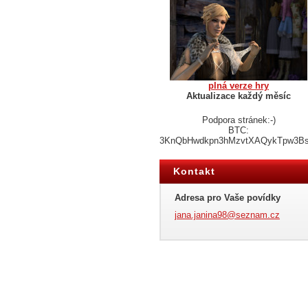
plná verze hry
Aktualizace každý měsíc
Podpora stránek:-)
BTC:
3KnQbHwdkpn3hMzvtXAQykTpw3B
Kontakt
Adresa pro Vaše povídky
jana.jan
ina98@se
znam.cz