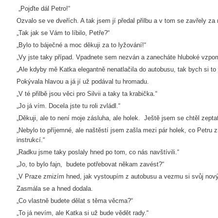
„Pojďte dál Petro!“
Ozvalo se ve dveřích. A tak jsem jí předal přilbu a v tom se zavřely z
„Tak jak se Vám to líbilo, Petře?“
„Bylo to báječné a moc děkuji za to lyžování!“
„Vy jste taky případ. Vpadnete sem nezván a zanecháte hluboké vzpom
„Ale kdyby mě Katka elegantně nenatlačila do autobusu, tak bych si to
Pokývala hlavou a já jí už podával tu hromadu.
„V té přilbě jsou věci pro Silvii a taky ta krabička.“
„Jo já vím. Docela jste tu roli zvládl.“
„Děkuji, ale to není moje zásluha, ale holek. Ještě jsem se chtěl zepta
„Nebylo to příjemné, ale naštěstí jsem zašla mezi pár holek, co Petru z
instrukcí.“
„Radku jsme taky poslaly hned po tom, co nás navštívili.“
„Jo, to bylo fajn, budete potřebovat někam zavést?“
„V Praze zmizím hned, jak vystoupím z autobusu a vezmu si svůj nový
Zasmála se a hned dodala.
„Co vlastně budete dělat s těma věcma?“
„To já nevím, ale Katka si už bude vědět rady.“