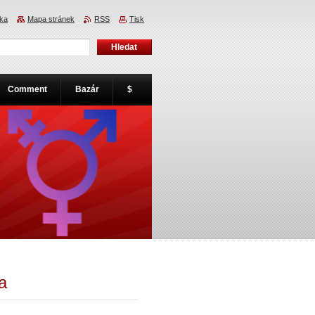
nka
Mapa stránek
RSS
Tisk
Comment
Bazár
$
a