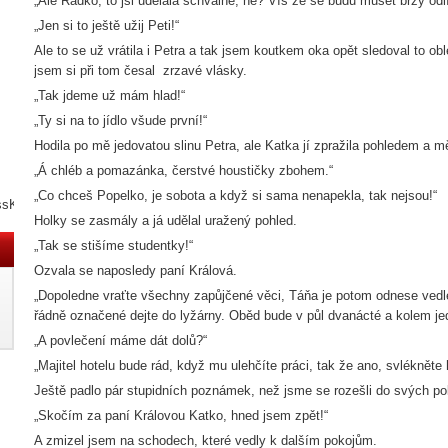
„Ale Radko, to jsi udělala schválně, né? Víš že se budu muset brzy odlí
„Jen si to ještě užij Peti!“
Ale to se už vrátila i Petra a tak jsem koutkem oka opět sledoval to 
jsem si při tom česal zrzavé vlásky.
„Tak jdeme už mám hlad!“
„Ty si na to jídlo všude první!“
Hodila po mě jedovatou slinu Petra, ale Katka jí zpražila pohledem a mě
„Á chléb a pomazánka, čerstvé houstičky zbohem.“
„Co chceš Popelko, je sobota a když si sama nenapekla, tak nejsou!“
ssKNY3N
Holky se zasmály a já udělal uražený pohled.
„Tak se stišíme studentky!“
Ozvala se naposledy paní Králová.
„Dopoledne vraťte všechny zapůjčené věci, Táňa je potom odnese vedle
řádně označené dejte do lyžárny. Oběd bude v půl dvanácté a kolem jed
„A povlečení máme dát dolů?“
„Majitel hotelu bude rád, když mu ulehčíte práci, tak že ano, svlékněte 
Ještě padlo pár stupidních poznámek, než jsme se rozešli do svých po
„Skočím za paní Královou Katko, hned jsem zpět!“
A zmizel jsem na schodech, které vedly k dalším pokojům.