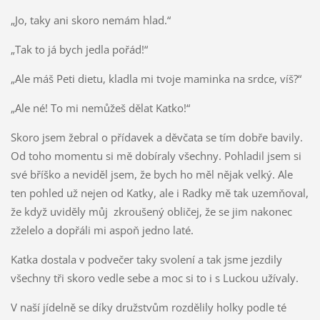
„Jo, taky ani skoro nemám hlad.“
„Tak to já bych jedla pořád!“
„Ale máš Peti dietu, kladla mi tvoje maminka na srdce, víš?“
„Ale né! To mi nemůžeš dělat Katko!“
Skoro jsem žebral o přídavek a děvčata se tím dobře bavily.
Od toho momentu si mě dobíraly všechny. Pohladil jsem si
své bříško a neviděl jsem, že bych ho měl nějak velký. Ale
ten pohled už nejen od Katky, ale i Radky mě tak uzemňoval,
že když uviděly můj zkroušený obličej, že se jim nakonec
zželelo a dopřáli mi aspoň jedno laté.
Katka dostala v podvečer taky svolení a tak jsme jezdily
všechny tři skoro vedle sebe a moc si to i s Luckou užívaly.
V naší jídelně se díky družstvům rozdělily holky podle té