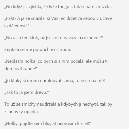
„No když jsi zjistila, že lyže fungují, tak si nám zmizela.“
„Fakt? A já se snažila si Vás jen držet za sebou v uctivé
vzdálenosti.“
„No a co ten kluk, už jsi s ním navázala rozhovor?“
Zeptala se mě poťouchle i s ironií.
„Neblázni holka, co bych si s ním počala, ale můžu ti
domluvit rande!“
„Jo kluky si umím namlouvat sama, to nech na mě!“
„Tak to já jsem dřevo.“
To už se smíchy neudržela a kdybych jí nechytil, tak by
z lanovky upadla.
„Holky, pojďte sem blíž, ať nemusím křičet!“