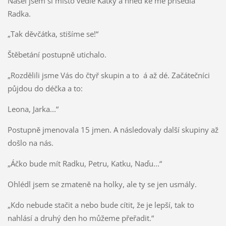
Našel jsem si místo vedle Katky a hned ke mě přisedla
Radka.
„Tak děvčátka, stišíme se!“
Štěbetání postupně utichalo.
„Rozdělili jsme Vás do čtyř skupin a to á až dé. Začátečníci
půjdou do déčka a to:
Leona, Jarka...“
Postupně jmenovala 15 jmen. A následovaly další skupiny až
došlo na nás.
„Áčko bude mít Radku, Petru, Katku, Naďu...“
Ohlédl jsem se zmateně na holky, ale ty se jen usmály.
„Kdo nebude stačit a nebo bude cítit, že je lepší, tak to
nahlásí a druhý den ho můžeme přeřadit.“