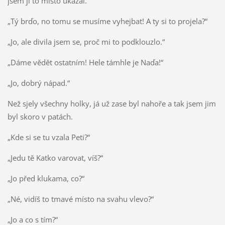
jsem jí to místo ukázal.
„Tý brďo, no tomu se musíme vyhejbat! A ty si to projela?“
„Jo, ale divila jsem se, proč mi to podklouzlo.“
„Dáme vědět ostatním! Hele támhle je Naďa!“
„Jo, dobrý nápad.“
Než sjely všechny holky, já už zase byl nahoře a tak jsem jim
byl skoro v patách.
„Kde si se tu vzala Peti?“
„Jedu tě Katko varovat, víš?“
„Jo před klukama, co?“
„Né, vidíš to tmavé místo na svahu vlevo?“
„Jo a co s tím?“