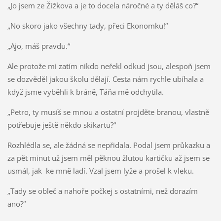
„Jo jsem ze Žižkova a je to docela náročné a ty děláš co?“
„No skoro jako všechny tady, přeci Ekonomku!“
„Ajo, máš pravdu.“
Ale protože mi zatím nikdo neřekl odkud jsou, alespoň jsem
se dozvěděl jakou školu dělají. Cesta nám rychle ubíhala a
když jsme vyběhli k bráně, Táňa mě odchytila.
„Petro, ty musíš se mnou a ostatní projděte branou, vlastně
potřebuje ještě někdo skikartu?“
Rozhlédla se, ale žádná se nepřidala. Podal jsem průkazku a
za pět minut už jsem měl pěknou žlutou kartičku až jsem se
usmál, jak ke mně ladí. Vzal jsem lyže a prošel k vleku.
„Tady se obleč a nahoře počkej s ostatními, než dorazím
ano?“