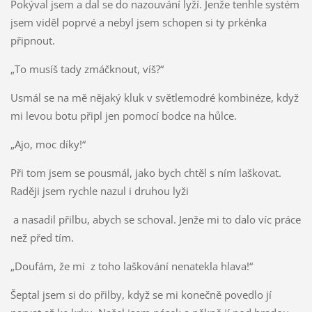
Pokýval jsem a dal se do nazouvání lyží. Jenže tenhle systém
jsem viděl poprvé a nebyl jsem schopen si ty prkénka
připnout.
„To musíš tady zmáčknout, víš?“
Usmál se na mě nějaký kluk v světlemodré kombinéze, když
mi levou botu připl jen pomocí bodce na hůlce.
„Ajo, moc díky!“
Při tom jsem se pousmál, jako bych chtěl s ním laškovat.
Raději jsem rychle nazul i druhou lyži
a nasadil přilbu, abych se schoval. Jenže mi to dalo víc práce
než před tím.
„Doufám, že mi z toho laškování nenatekla hlava!“
Šeptal jsem si do přilby, když se mi konečně povedlo jí