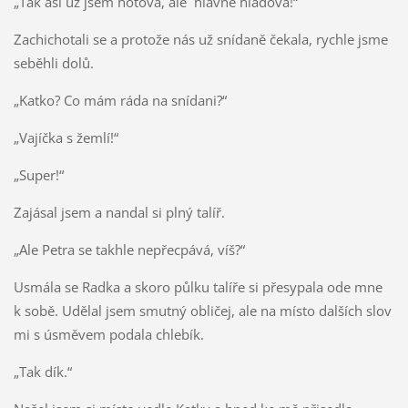
„Tak asi už jsem hotová, ale hlavně hladová!“
Zachichotali se a protože nás už snídaně čekala, rychle jsme
seběhli dolů.
„Katko? Co mám ráda na snídani?“
„Vajíčka s žemlí!“
„Super!“
Zajásal jsem a nandal si plný talíř.
„Ale Petra se takhle nepřecpává, víš?“
Usmála se Radka a skoro půlku talíře si přesypala ode mne
k sobě. Udělal jsem smutný obličej, ale na místo dalších slov
mi s úsměvem podala chlebík.
„Tak dík.“