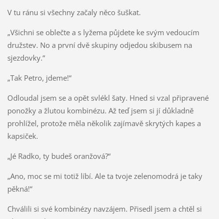
V tu ránu si všechny začaly něco šuškat.
„Všichni se oblečte a s lyžema půjdete ke svým vedoucím
družstev. No a první dvě skupiny odjedou skibusem na
sjezdovky.“
„Tak Petro, jdeme!“
Odloudal jsem se a opět svlékl šaty. Hned si vzal připravené
ponožky a žlutou kombinézu. Až teď jsem si jí důkladně
prohlížel, protože měla několik zajímavě skrytých kapes a
kapsiček.
„Jé Radko, ty budeš oranžová?“
„Ano, moc se mi totiž líbí. Ale ta tvoje zelenomodrá je taky
pěkná!“
Chválili si své kombinézy navzájem. Přisedl jsem a chtěl si