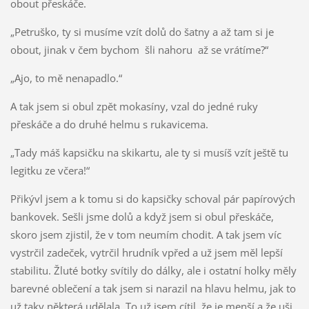
obout přeskáče.
„Petruško, ty si musíme vzít dolů do šatny a až tam si je
obout, jinak v čem bychom šli nahoru až se vrátíme?“
„Ajo, to mě nenapadlo.“
A tak jsem si obul zpět mokasíny, vzal do jedné ruky
přeskáče a do druhé helmu s rukavicema.
„Tady máš kapsičku na skikartu, ale ty si musíš vzít ještě tu
legitku ze včera!“
Přikývl jsem a k tomu si do kapsičky schoval pár papírových
bankovek. Sešli jsme dolů a když jsem si obul přeskáče,
skoro jsem zjistil, že v tom neumím chodit. A tak jsem víc
vystrčil zadeček, vytrčil hrudník vpřed a už jsem měl lepší
stabilitu. Žluté botky svítily do dálky, ale i ostatní holky měly
barevné oblečení a tak jsem si narazil na hlavu helmu, jak to
už taky některá udělala. To už jsem cítil, že je menší a že uši