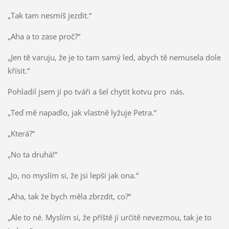
„Tak tam nesmíš jezdit.“
„Aha a to zase proč?“
„Jen tě varuju, že je to tam samý led, abych tě nemusela dole
křísit.“
Pohladil jsem jí po tváři a šel chytit kotvu pro nás.
„Teď mě napadlo, jak vlastně lyžuje Petra.“
„Která?“
„No ta druhá!“
„Jo, no myslím si, že jsi lepší jak ona.“
„Aha, tak že bych měla zbrzdit, co?“
„Ale to né. Myslím si, že příště jí určitě nevezmou, tak je to