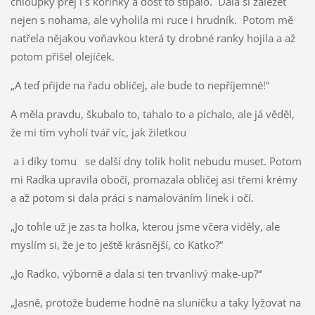
chloupky prej i s kořínky a dost to štípalo. Dala si záležet
nejen s nohama, ale vyholila mi ruce i hrudník. Potom mě
natřela nějakou voňavkou která ty drobné ranky hojila a až
potom přišel olejíček.
„A teď přijde na řadu obličej, ale bude to nepříjemné!“
A měla pravdu, škubalo to, tahalo to a píchalo, ale já věděl,
že mi tím vyholí tvář víc, jak žiletkou
a i díky tomu se další dny tolik holit nebudu muset. Potom
mi Radka upravila obočí, promazala obličej asi třemi krémy
a až potom si dala práci s namalováním linek i očí.
„Jo tohle už je zas ta holka, kterou jsme včera viděly, ale
myslím si, že je to ještě krásnější, co Katko?“
„Jo Radko, výborně a dala si ten trvanlivý make-up?“
„Jasně, protože budeme hodně na sluníčku a taky lyžovat na