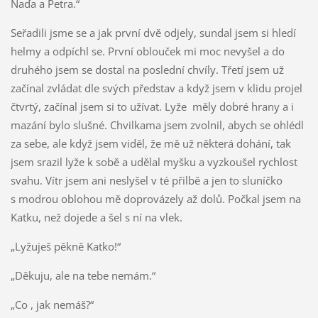
Naďa a Petra.“
Seřadili jsme se a jak první dvě odjely, sundal jsem si hledí
helmy a odpíchl se. První oblouček mi moc nevyšel a do
druhého jsem se dostal na poslední chvíly. Třetí jsem už
začínal zvládat dle svých představ a když jsem v klidu projel
čtvrtý, začínal jsem si to užívat. Lyže měly dobré hrany a i
mazání bylo slušné. Chvilkama jsem zvolnil, abych se ohlédl
za sebe, ale když jsem viděl, že mě už některá dohání, tak
jsem srazil lyže k sobě a udělal myšku a vyzkoušel rychlost
svahu. Vítr jsem ani neslyšel v té přilbě a jen to sluníčko
s modrou oblohou mě doprovázely až dolů. Počkal jsem na
Katku, než dojede a šel s ní na vlek.
„Lyžuješ pěkně Katko!“
„Děkuju, ale na tebe nemám.“
„Co , jak nemáš?“