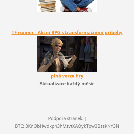
TF runner - Akční RPG s transformačními příběhy
plná verze hry
Aktualizace každý měsíc
Podpora stránek:-)
BTC: 3KnQbHwdkpn3hMzvtXAQykTpw3BssKNY3N