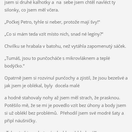
jsem si druhé kalhotky a na sebe jsem chtěl navléct ty
silonky, co jsem měl včera.
„Počkej Petro, tyhle si neber, protože mají švy!“
„Co si mám teda vzít místo nich, snad né legíny?“
Chvilku se hrabala v batohu, než vytáhla zapomenutý sáček.
„Tumáš, jsou to punčocháče s mikrovláknem a teplé
bodýčko.“
Opatrně jsem si rozvinul punčochy a zjistil, že jsou bezešvé a
jak jsem je oblékal, byly docela malé
a hodně stahovaly nohy až jsem měl strach, že prasknou.
Potěšilo mě, že se mi je povedlo vzít bez úhony a body jsem
si už oblékl bez problémů. Přehodil jsem své modré šaty a
připl náušničky.