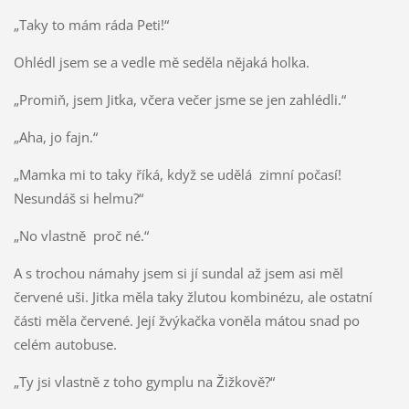
„Taky to mám ráda Peti!“
Ohlédl jsem se a vedle mě seděla nějaká holka.
„Promiň, jsem Jitka, včera večer jsme se jen zahlédli.“
„Aha, jo fajn.“
„Mamka mi to taky říká, když se udělá zimní počasí!
Nesundáš si helmu?“
„No vlastně proč né.“
A s trochou námahy jsem si jí sundal až jsem asi měl
červené uši. Jitka měla taky žlutou kombinézu, ale ostatní
části měla červené. Její žvýkačka voněla mátou snad po
celém autobuse.
„Ty jsi vlastně z toho gymplu na Žižkově?“