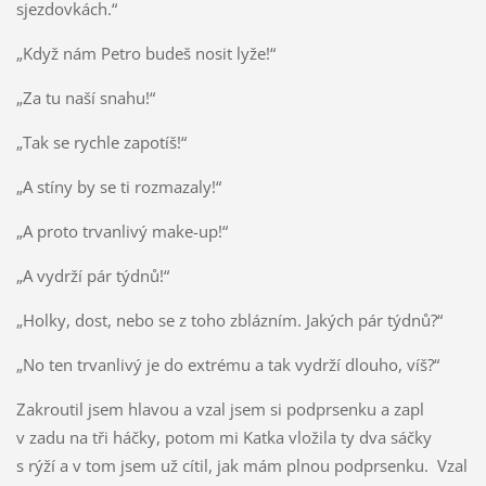
sjezdovkách.“
„Když nám Petro budeš nosit lyže!“
„Za tu naší snahu!“
„Tak se rychle zapotíš!“
„A stíny by se ti rozmazaly!“
„A proto trvanlivý make-up!“
„A vydrží pár týdnů!“
„Holky, dost, nebo se z toho zblázním. Jakých pár týdnů?“
„No ten trvanlivý je do extrému a tak vydrží dlouho, víš?“
Zakroutil jsem hlavou a vzal jsem si podprsenku a zapl
v zadu na tři háčky, potom mi Katka vložila ty dva sáčky
s rýží a v tom jsem už cítil, jak mám plnou podprsenku. Vzal