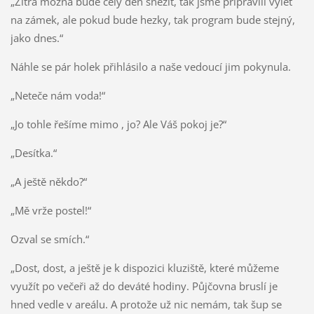
„Zítra možná bude celý den sněžit, tak jsme připravili výlet
na zámek, ale pokud bude hezky, tak program bude stejný,
jako dnes.“
Náhle se pár holek přihlásilo a naše vedoucí jim pokynula.
„Neteče nám voda!“
„Jo tohle řešíme mimo , jo? Ale Váš pokoj je?“
„Desítka.“
„A ještě někdo?“
„Mě vrže postel!“
Ozval se smích.“
„Dost, dost, a ještě je k dispozici kluziště, které můžeme
využít po večeři až do deváté hodiny. Půjčovna bruslí je
hned vedle v areálu. A protože už nic nemám, tak šup se