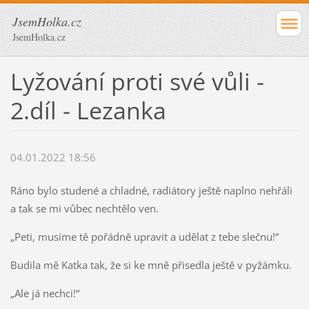
JsemHolka.cz
JsemHolka.cz
Lyžování proti své vůli -
2.díl - Lezanka
04.01.2022 18:56
Ráno bylo studené a chladné, radiátory ještě naplno nehřáli
a tak se mi vůbec nechtělo ven.
„Peti, musíme tě pořádně upravit a udělat z tebe slečnu!“
Budila mě Katka tak, že si ke mně přisedla ještě v pyžámku.
„Ale já nechci!“