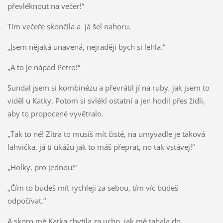
převléknout na večer!“
Tím večeře skončila a já šel nahoru.
„Jsem nějaká unavená, nejraději bych si lehla.“
„A to je nápad Petro!“
Sundal jsem si kombinézu a převrátil jí na ruby, jak jsem to
viděl u Katky. Potom si svlékl ostatní a jen hodil přes židli,
aby to propocené vyvětralo.
„Tak to né! Zítra to musíš mít čisté, na umyvadle je taková
lahvička, já ti ukážu jak to máš přeprat, no tak vstávej!“
„Holky, pro jednou!“
„Čím to budeš mít rychleji za sebou, tím víc budeš
odpočívat.“
A skoro mě Katka chytila za ucho, jak mě tahala do