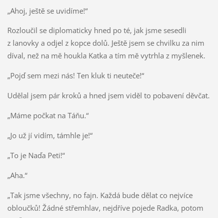
„Ahoj, ještě se uvidíme!“
Rozloučil se diplomaticky hned po té, jak jsme sesedli
z lanovky a odjel z kopce dolů. Ještě jsem se chvilku za nim
díval, než na mě houkla Katka a tím mě vytrhla z myšlenek.
„Pojď sem mezi nás! Ten kluk ti neuteče!“
Udělal jsem pár kroků a hned jsem viděl to pobavení děvčat.
„Máme počkat na Táňu.“
„Jo už jí vidím, támhle je!“
„To je Naďa Peti!“
„Aha.“
„Tak jsme všechny, no fajn. Každá bude dělat co nejvíce
obloučků! Žádné střemhlav, nejdříve pojede Radka, potom