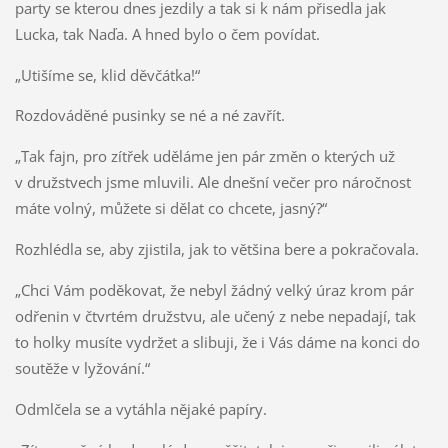
party se kterou dnes jezdily a tak si k nám přisedla jak
Lucka, tak Naďa. A hned bylo o čem povídat.
„Utišíme se, klid děvčátka!“
Rozdováděné pusinky se né a né zavřít.
„Tak fajn, pro zítřek uděláme jen pár změn o kterých už
v družstvech jsme mluvili. Ale dnešní večer pro náročnost
máte volný, můžete si dělat co chcete, jasný?“
Rozhlédla se, aby zjistila, jak to většina bere a pokračovala.
„Chci Vám poděkovat, že nebyl žádný velký úraz krom pár
odřenin v čtvrtém družstvu, ale učený z nebe nepadají, tak
to holky musíte vydržet a slibuji, že i Vás dáme na konci do
soutěže v lyžování.“
Odmlčela se a vytáhla nějaké papíry.