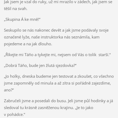
Jak jsem je vzal do ruky, už mi mrazilo v zádech, jak jsem se
těšil na svah.
„Skupina Á ke mně!“
Seskupilo se nás nakonec devět a jak jsme podávaly svoje
označené lyže, naše instruktorka nás seznámila, kam
pojedeme a na jak dlouho.
„Říkejte mi Táňo a tykejte mi, nejsem od Vás o tolik starší.“
„Dobrá Táňo, bude jen žlutá sjezdovka?“
„Jo holky, dneska budeme jen testovat a zkoušet, co všechno
jsme zapomněly od minula a až zítra si pořádně zajezdíme,
ano?“
Zabručeli jsme a posedali do busu. Jeli jsme půl hodinky a já
sledoval tu krásně zasněženou krajinu. „Je to jako
v pohádce.“