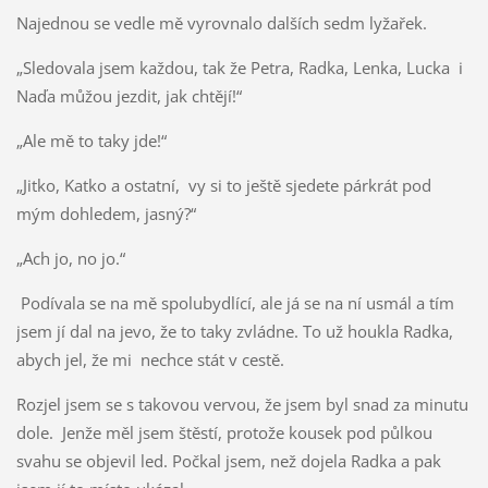
Najednou se vedle mě vyrovnalo dalších sedm lyžařek.
„Sledovala jsem každou, tak že Petra, Radka, Lenka, Lucka i
Naďa můžou jezdit, jak chtějí!“
„Ale mě to taky jde!“
„Jitko, Katko a ostatní, vy si to ještě sjedete párkrát pod
mým dohledem, jasný?“
„Ach jo, no jo.“
Podívala se na mě spolubydlící, ale já se na ní usmál a tím
jsem jí dal na jevo, že to taky zvládne. To už houkla Radka,
abych jel, že mi nechce stát v cestě.
Rozjel jsem se s takovou vervou, že jsem byl snad za minutu
dole. Jenže měl jsem štěstí, protože kousek pod půlkou
svahu se objevil led. Počkal jsem, než dojela Radka a pak