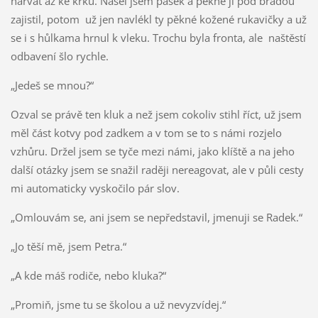
narvat až ke krku. Našel jsem pásek a pěkně jí pod bradou
zajistil, potom už jen navlékl ty pěkné kožené rukavičky a už
se i s hůlkama hrnul k vleku. Trochu byla fronta, ale naštěstí
odbavení šlo rychle.
„Jedeš se mnou?“
Ozval se právě ten kluk a než jsem cokoliv stihl říct, už jsem
měl část kotvy pod zadkem a v tom se to s námi rozjelo
vzhůru. Držel jsem se tyče mezi námi, jako klíště a na jeho
další otázky jsem se snažil raději nereagovat, ale v půli cesty
mi automaticky vyskočilo pár slov.
„Omlouvám se, ani jsem se nepředstavil, jmenuji se Radek.“
„Jo těší mě, jsem Petra.“
„A kde máš rodiče, nebo kluka?“
„Promiň, jsme tu se školou a už nevyzvídej.“