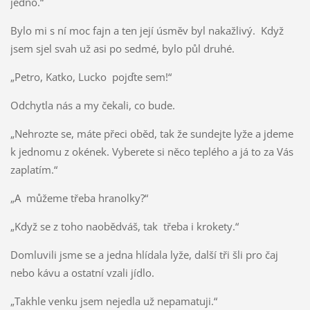
jedno.“
Bylo mi s ní moc fajn a ten její úsměv byl nakažlivý. Když
jsem sjel svah už asi po sedmé, bylo půl druhé.
„Petro, Katko, Lucko pojďte sem!“
Odchytla nás a my čekali, co bude.
„Nehrozte se, máte přeci oběd, tak že sundejte lyže a jdeme
k jednomu z okének. Vyberete si něco teplého a já to za Vás
zaplatím.“
„A můžeme třeba hranolky?“
„Když se z toho naobědváš, tak třeba i krokety.“
Domluvili jsme se a jedna hlídala lyže, další tři šli pro čaj
nebo kávu a ostatní vzali jídlo.
„Takhle venku jsem nejedla už nepamatuji.“