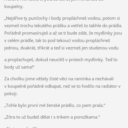
koupelny.
„Nejdříve ty punčochy i body propláchneš vodou, potom si
vezmeš trochu tekutého prášku a vetřeš to takhle do prádla.
Pořádně promasíruješ a až se ti bude zdát, že mydlinky jsou
v celém prádle, tak to pod tekoucí vodou propláchneš
jednou, dvakrát, třikrát a teď si vezmeš jen studenou vodu
a proplachuješ, dokud neucítíš v prstech mydlinky. Teď to
body už sama!“
Za chvilku jsme věšely čisté věci na ramínka a nechávali
v koupelně pořádně odkapat, než se to hodilo na radiátor v
pokoji.
„Tohle bylo první mé ženské prádlo, co jsem prala.“
„Zítra to už budeš dělat i s trikem a ponožkama.“