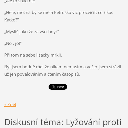
„Ale to snad né!“
„Hele, možná by se měla Petruška víc procvičit, co říkáš
Katko?“
„Myslíš jako že za všechny?“
„No , jo!“
Při tom na sebe lišácky mrkli.
Byl jsem hodně rád, že nikam nemusím a večer jsem strávil
už jen povalováním a čtením časopisů.
« Zpět
Diskusní téma: Lyžování proti