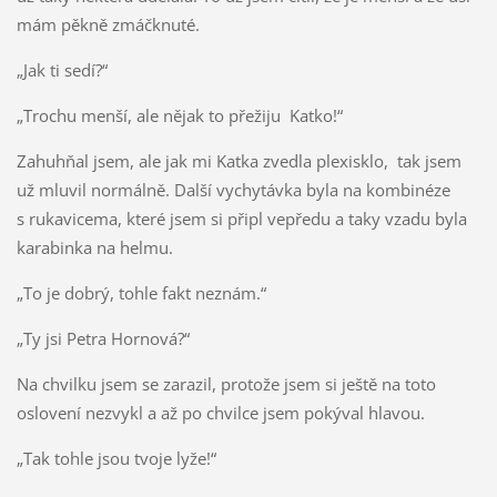
mám pěkně zmáčknuté.
„Jak ti sedí?“
„Trochu menší, ale nějak to přežiju Katko!“
Zahuhňal jsem, ale jak mi Katka zvedla plexisklo, tak jsem
už mluvil normálně. Další vychytávka byla na kombinéze
s rukavicema, které jsem si připl vepředu a taky vzadu byla
karabinka na helmu.
„To je dobrý, tohle fakt neznám.“
„Ty jsi Petra Hornová?“
Na chvilku jsem se zarazil, protože jsem si ještě na toto
oslovení nezvykl a až po chvilce jsem pokýval hlavou.
„Tak tohle jsou tvoje lyže!“