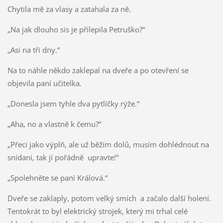
Chytila mě za vlasy a zatahala za ně.
„Na jak dlouho sis je přilepila Petruško?“
„Asi na tři dny.“
Na to náhle někdo zaklepal na dveře a po otevření se
objevila paní učitelka.
„Donesla jsem tyhle dva pytlíčky rýže.“
„Aha, no a vlastně k čemu?“
„Přeci jako výplň, ale už běžím dolů, musím dohlédnout na
snídani, tak jí pořádně upravte!“
„Spolehněte se paní Králová.“
Dveře se zaklaply, potom velký smích a začalo další holení.
Tentokrát to byl elektrický strojek, který mi trhal celé