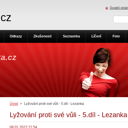
Úvodní strá
.cz
Odkazy
Zkušenosti
Seznamka
Líčení
Foto
a.cz
Úvod
>
Lyžování proti své vůli - 5.díl - Lezanka
Lyžování proti své vůli - 5.díl - Lezanka
08.01.2022 21:54