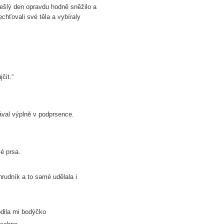
dešlý den opravdu hodně sněžilo a
chťovali své těla a vybíraly
čit.“
ával výplně v podprsence.
é prsa.
hrudník a to samé udělala i
odila mi bodýčko