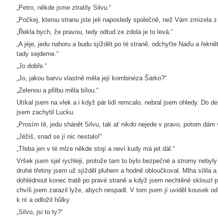
„Petro, někde jsme ztratily Silvu.“
„Počkej, kterou stranu jste jeli naposledy společně, než Vám zmizela z
„Řekla bych, že pravou, tedy odtud ze zdola je to levá.“
„A jéje, jedu nahoru a budu sjíždět po té straně, odchyťte Naďu a řekně
tady sejdeme.“
„Jo dobře.“
„Jo, jakou barvu vlastně měla její kombinéza Šárko?“
„Zelenou a přilbu měla bílou.“
Utíkal jsem na vlek a i když pár lidí remcalo, nebral jsem ohledy. Do d
jsem zachytil Lucku.
„Prosím tě, jedu shánět Silvu, tak ať nikdo nejede v pravo, potom dám 
„Jéžiš, snad se jí nic nestalo!“
„Třeba jen v té mlze někde stojí a neví kudy má jet dál.“
Vršek jsem sjel rychleji, protože tam to bylo bezpečné a stromy nebyly 
druhé třetiny jsem už sjížděl pluhem a hodně obloučkoval. Mlha sílila a
dohlédnout konec tratě po pravé straně a když jsem nechtěně sklouzl 
chvíli jsem zarazil lyže, abych nespadl. V tom jsem jí uviděl kousek o
k ní a odložil hůlky.
„Silvo, jsi to ty?“