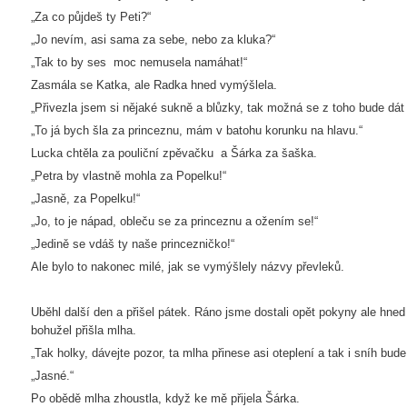
„Za co půjdeš ty Peti?“
„Jo nevím, asi sama za sebe, nebo za kluka?“
„Tak to by ses moc nemusela namáhat!“
Zasmála se Katka, ale Radka hned vymýšlela.
„Přivezla jsem si nějaké sukně a blůzky, tak možná se z toho bude dát 
„To já bych šla za princeznu, mám v batohu korunku na hlavu.“
Lucka chtěla za pouliční zpěvačku a Šárka za šaška.
„Petra by vlastně mohla za Popelku!“
„Jasně, za Popelku!“
„Jo, to je nápad, obleču se za princeznu a ožením se!“
„Jedině se vdáš ty naše princezničko!“
Ale bylo to nakonec milé, jak se vymýšlely názvy převleků.
Uběhl další den a přišel pátek. Ráno jsme dostali opět pokyny ale hned
bohužel přišla mlha.
„Tak holky, dávejte pozor, ta mlha přinese asi oteplení a tak i sníh bud
„Jasné.“
Po obědě mlha zhoustla, když ke mě přijela Šárka.