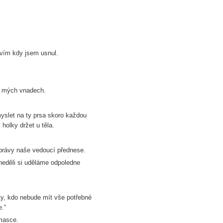
nevím kdy jsem usnul.
 o mých vnadech.
myslet na ty prsa skoro každou
holky držet u těla.
zprávy naše vedoucí přednese.
 neděli si uděláme odpoledne
ty, kdo nebude mít vše potřebné
.“
 masce.