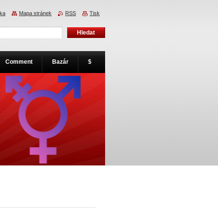
nka
Mapa stránek
RSS
Tisk
Comment
Bazár
$