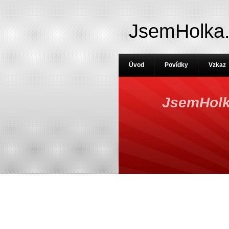
JsemHolka
Úvod
Povídky
Vzkaz
JsemHolk