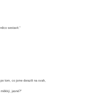
něco sestavit.“
 po tom, co jsme dorazili na svah,
e měkký, jasné?“