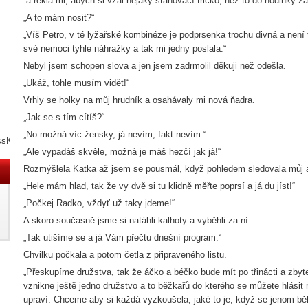
a řekla mi, abych si vzal nějaký stahovací tričko, než to do hodinky z
„A to mám nosit?“
„Víš Petro, v té lyžařské kombinéze je podprsenka trochu divná a není
své nemoci tyhle náhražky a tak mi jedny poslala.“
Nebyl jsem schopen slova a jen jsem zadrmolil děkuji než odešla.
„Ukáž, tohle musím vidět!“
Vrhly se holky na můj hrudník a osahávaly mi nová ňadra.
„Jak se s tím cítíš?“
„No možná víc žensky, já nevím, fakt nevím.“
ssKNY3N
„Ale vypadáš skvěle, možná je máš hezčí jak já!“
Rozmýšlela Katka až jsem se pousmál, když pohledem sledovala můj a
„Hele mám hlad, tak že vy dvě si tu klidně měřte poprsí a já du jíst!“
„Počkej Radko, vždyť už taky jdeme!“
A skoro současně jsme si natáhli kalhoty a vyběhli za ní.
„Tak utišíme se a já Vám přečtu dnešní program.“
Chvilku počkala a potom četla z připraveného listu.
„Přeskupíme družstva, tak že áčko a béčko bude mít po třinácti a zb
vznikne ještě jedno družstvo a to běžkařů do kterého se můžete hlásit 
upraví. Chceme aby si každá vyzkoušela, jaké to je, když se jenom bě