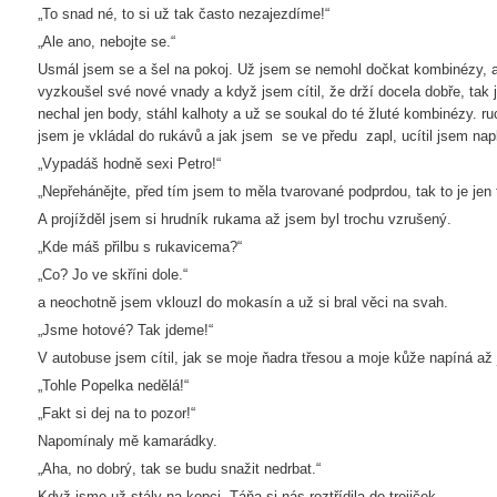
„To snad né, to si už tak často nezajezdíme!“
„Ale ano, nebojte se.“
Usmál jsem se a šel na pokoj. Už jsem se nemohl dočkat kombinézy, al
vyzkoušel své nové vnady a když jsem cítil, že drží docela dobře, tak
nechal jen body, stáhl kalhoty a už se soukal do té žluté kombinézy. r
jsem je vkládal do rukávů a jak jsem se ve předu zapl, ucítil jsem nap
„Vypadáš hodně sexi Petro!“
„Nepřehánějte, před tím jsem to měla tvarované podprdou, tak to je jen t
A projížděl jsem si hrudník rukama až jsem byl trochu vzrušený.
„Kde máš přilbu s rukavicema?“
„Co? Jo ve skříni dole.“
a neochotně jsem vklouzl do mokasín a už si bral věci na svah.
„Jsme hotové? Tak jdeme!“
V autobuse jsem cítil, jak se moje ňadra třesou a moje kůže napíná až
„Tohle Popelka nedělá!“
„Fakt si dej na to pozor!“
Napomínaly mě kamarádky.
„Aha, no dobrý, tak se budu snažit nedrbat.“
Když jsme už stály na kopci, Táňa si nás roztřídila do trojiček.