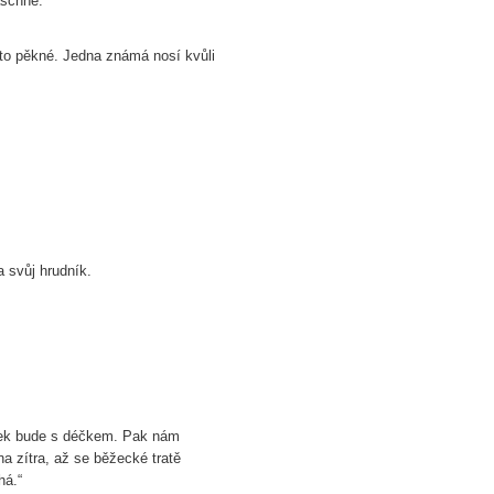
aschne.
 to pěkné. Jedna známá nosí kvůli
 svůj hrudník.
ytek bude s déčkem. Pak nám
na zítra, až se běžecké tratě
há.“