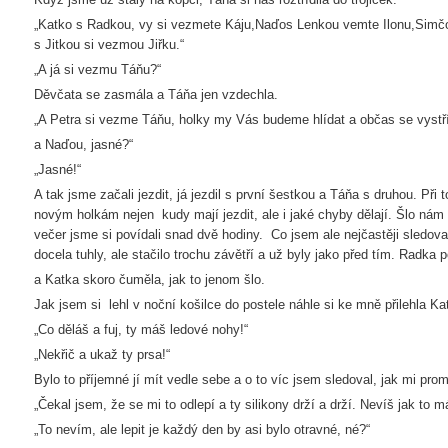
„Katko s Radkou, vy si vezmete Káju,Naďos Lenkou vemte Ilonu,Simčo
s Jitkou si vezmou Jiřku.“
„A já si vezmu Táňu?“
Děvčata se zasmála a Táňa jen vzdechla.
„A Petra si vezme Táňu, holky my Vás budeme hlídat a občas se vyst
a Naďou, jasné?“
„Jasné!“
A tak jsme začali jezdit, já jezdil s první šestkou a Táňa s druhou. P
novým holkám nejen kudy mají jezdit, ale i jaké chyby dělají. Šlo nám 
večer jsme si povídali snad dvě hodiny. Co jsem ale nejčastěji sledoval
docela tuhly, ale stačilo trochu závětří a už byly jako před tím. Radka
a Katka skoro čuměla, jak to jenom šlo.
Jak jsem si lehl v noční košilce do postele náhle si ke mně přilehla Ka
„Co děláš a fuj, ty máš ledové nohy!“
„Nekřič a ukaž ty prsa!“
Bylo to příjemné jí mít vedle sebe a o to víc jsem sledoval, jak mi pr
„Čekal jsem, že se mi to odlepí a ty silikony drží a drží. Nevíš jak to m
„To nevím, ale lepit je každý den by asi bylo otravné, né?“