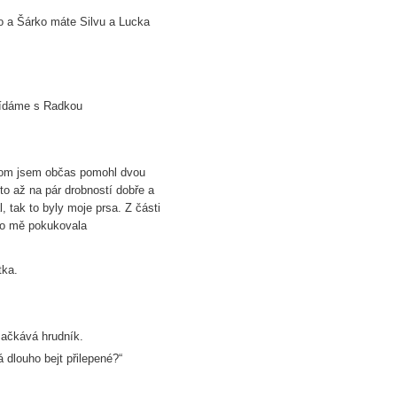
 a Šárko máte Silvu a Lucka
řídáme s Radkou
ři tom jsem občas pomohl dvou
to až na pár drobností dobře a
, tak to byly moje prsa. Z části
 po mě pokukovala
tka.
omačkává hrudník.
á dlouho bejt přilepené?“