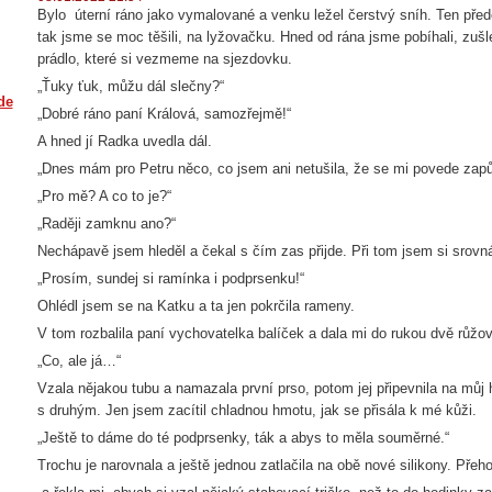
Bylo úterní ráno jako vymalované a venku ležel čerstvý sníh. Ten pře
tak jsme se moc těšili, na lyžovačku. Hned od rána jsme pobíhali, zušle
prádlo, které si vezmeme na sjezdovku.
„Ťuky ťuk, můžu dál slečny?“
de
„Dobré ráno paní Králová, samozřejmě!“
A hned jí Radka uvedla dál.
„Dnes mám pro Petru něco, co jsem ani netušila, že se mi povede zapůj
„Pro mě? A co to je?“
„Raději zamknu ano?“
Nechápavě jsem hleděl a čekal s čím zas přijde. Při tom jsem si srovn
„Prosím, sundej si ramínka i podprsenku!“
Ohlédl jsem se na Katku a ta jen pokrčila rameny.
V tom rozbalila paní vychovatelka balíček a dala mi do rukou dvě růžov
„Co, ale já…“
Vzala nějakou tubu a namazala první prso, potom jej připevnila na můj 
s druhým. Jen jsem zacítil chladnou hmotu, jak se přisála k mé kůži.
„Ještě to dáme do té podprsenky, ták a abys to měla souměrné.“
Trochu je narovnala a ještě jednou zatlačila na obě nové silikony. Přeh