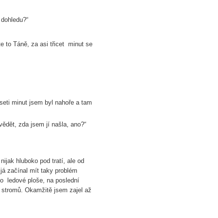
 dohledu?“
te to Táně, za asi třicet minut se
eseti minut jsem byl nahoře a tam
vědět, zda jsem jí našla, ano?“
nijak hluboko pod tratí, ale od
 já začínal mít taky problém
po ledové ploše, na poslední
d stromů. Okamžitě jsem zajel až