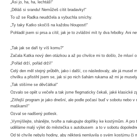
„Asi jo, ha, ha, lechtáš!“
„Děláš si srandu! Nemůžeš cítit bradavky!“
To už se Radka neudržela a vybuchla smíchy.
„Ty taky Katko skočíš na každou hloupost!“
Pohladil jsem si prsa a cítil, jak je to zvláštní mít ty dva hrbolky. Ani 
„Tak jak se daří ty víš komu?“
Začala Katka nový den otázkou a až po chvilce mi to došlo, že mluví
„Pořád drží, pořád drží!“
Celý den měl stejný průběh, jako i další, co následovaly, ale já musel 
chvilku a přistihl jsem se, jak si po nich šahám rukama až mi je musely 
„Tak stišíme se děvčátka!“
Ozvalo se opět u večeře a tak jsme flegmaticky čekali, jaké klasické 
„Zítřejší program je jako dnešní, ale podle počasí buď v sobotu nebo v
maškarní!“
Ozval se nadšený potlesk.
„Vymýšlejte, shánějte, tvořte a nakupujte doplňky ke kostýmům. A pro 
uděláme malý výlet do městečka s autobusem a to v sobotu dopoledne
Od té chvíle nebylo hodiny, aby některá nemluvila o svém kostýmu či