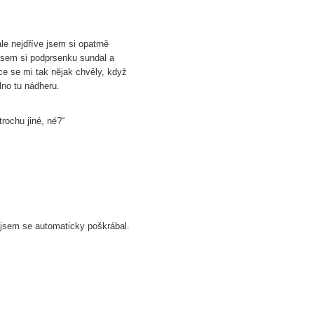
e nejdříve jsem si opatrně
 jsem si podprsenku sundal a
uce se mi tak nějak chvěly, když
lno tu nádheru.
rochu jiné, né?“
 jsem se automaticky poškrábal.