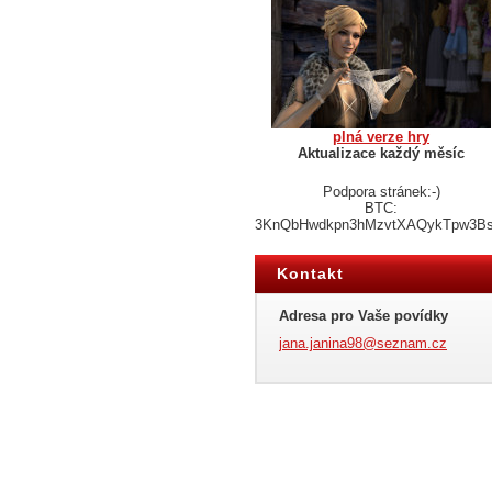
plná verze hry
Aktualizace každý měsíc
Podpora stránek:-)
BTC:
3KnQbHwdkpn3hMzvtXAQykTpw3B
Kontakt
Adresa pro Vaše povídky
jana.jan
ina98@se
znam.cz