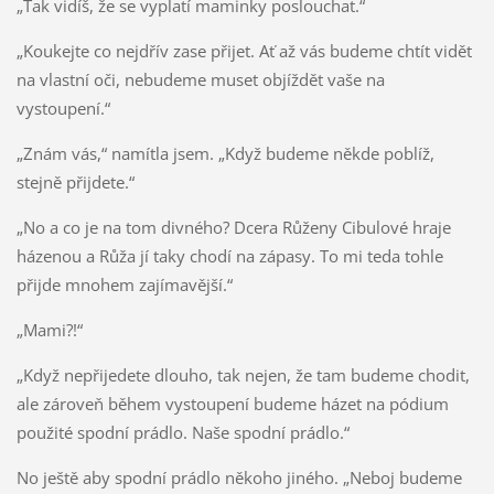
„Tak vidíš, že se vyplatí maminky poslouchat.“
„Koukejte co nejdřív zase přijet. Ať až vás budeme chtít vidět
na vlastní oči, nebudeme muset objíždět vaše na
vystoupení.“
„Znám vás,“ namítla jsem. „Když budeme někde poblíž,
stejně přijdete.“
„No a co je na tom divného? Dcera Růženy Cibulové hraje
házenou a Růža jí taky chodí na zápasy. To mi teda tohle
přijde mnohem zajímavější.“
„Mami?!“
„Když nepřijedete dlouho, tak nejen, že tam budeme chodit,
ale zároveň během vystoupení budeme házet na pódium
použité spodní prádlo. Naše spodní prádlo.“
No ještě aby spodní prádlo někoho jiného. „Neboj budeme