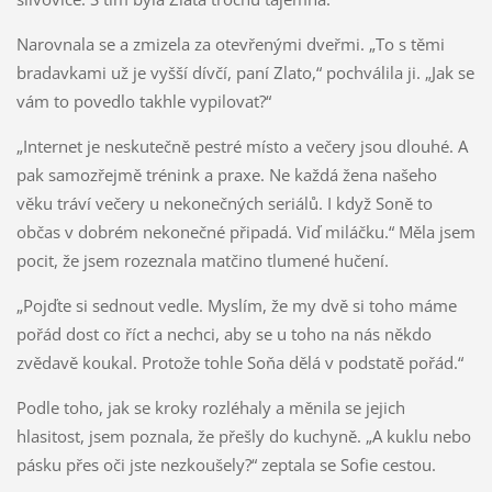
Narovnala se a zmizela za otevřenými dveřmi. „To s těmi
bradavkami už je vyšší dívčí, paní Zlato,“ pochválila ji. „Jak se
vám to povedlo takhle vypilovat?“
„Internet je neskutečně pestré místo a večery jsou dlouhé. A
pak samozřejmě trénink a praxe. Ne každá žena našeho
věku tráví večery u nekonečných seriálů. I když Soně to
občas v dobrém nekonečné připadá. Viď miláčku.“ Měla jsem
pocit, že jsem rozeznala matčino tlumené hučení.
„Pojďte si sednout vedle. Myslím, že my dvě si toho máme
pořád dost co říct a nechci, aby se u toho na nás někdo
zvědavě koukal. Protože tohle Soňa dělá v podstatě pořád.“
Podle toho, jak se kroky rozléhaly a měnila se jejich
hlasitost, jsem poznala, že přešly do kuchyně. „A kuklu nebo
pásku přes oči jste nezkoušely?“ zeptala se Sofie cestou.