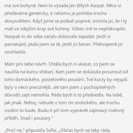
má své bohyně. Není to výsada jen Bílých Karpat. Něco si
předáváme geneticky, k něčemu je potřeba trocha
dovysvětlení. Když jsme se potkali poprvé, zmínila jsi, že i ty
máš ve zdejším kraji své kořeny. Vůbec mě to nepřekvapilo.
Naopak to do sebe začalo dokonale zapadat. Jestli si
pamatuješ, ptala jsem se tě, jestli jsi beran. Překvapeně jsi
souhlasila.
Mám pro tebe návrh. Chtěla bych ti ukázat, co jsem se
naučila na kurzu shibari. Kam jsem se dokázala posunout od
toho domáckého, postelového poutání. Tvé kurzy by nejspíš
byly o něco preciznější, ale tam jsem z pochopitelných
důvodů zajít nemohla. Ráda bych ti to předvedla. Na tobě,
jak jinak. Neboj, nebude v tom nic erotického, ale trochu
osobní to bude. Budu ti při tom vyprávět zajímavý rodinný
příběh. Snad i poutavý.“
„Proč ne,“ připustila Sofie. „Občas bych se taky ráda