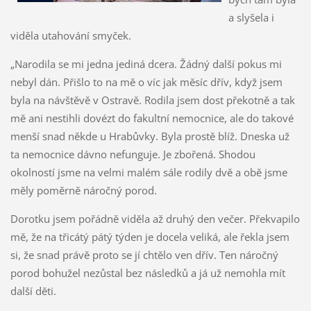
a slyšela i
viděla utahování smyček.
„Narodila se mi jedna jediná dcera. Žádný další pokus mi
nebyl dán. Přišlo to na mě o víc jak měsíc dřív, když jsem
byla na návštěvě v Ostravě. Rodila jsem dost překotně a tak
mě ani nestihli dovézt do fakultní nemocnice, ale do takové
menší snad někde u Hrabůvky. Byla prostě blíž. Dneska už
ta nemocnice dávno nefunguje. Je zbořená. Shodou
okolností jsme na velmi malém sále rodily dvě a obě jsme
měly poměrně náročný porod.
Dorotku jsem pořádně viděla až druhý den večer. Překvapilo
mě, že na třicátý pátý týden je docela veliká, ale řekla jsem
si, že snad právě proto se jí chtělo ven dřív. Ten náročný
porod bohužel nezůstal bez následků a já už nemohla mít
další děti.