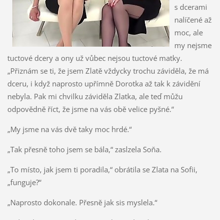
s dcerami
nalíčené až
moc, ale
my nejsme
tuctové dcery a ony už vůbec nejsou tuctové matky.
„Přiznám se ti, že jsem Zlatě vždycky trochu záviděla, že má
dceru, i když naprosto upřímně Dorotka až tak k závidění
nebyla. Pak mi chvilku záviděla Zlatka, ale teď můžu
odpovědně říct, že jsme na vás obě velice pyšné.“
„My jsme na vás dvě taky moc hrdé.“
„Tak přesně toho jsem se bála,“ zaslzela Soňa.
„To místo, jak jsem ti poradila,“ obrátila se Zlata na Sofii,
„funguje?“
„Naprosto dokonale. Přesně jak sis myslela.“