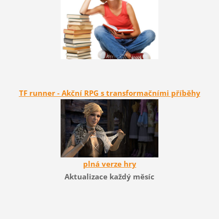
TF runner - Akční RPG s transformačními příběhy
plná verze hry
Aktualizace každý měsíc