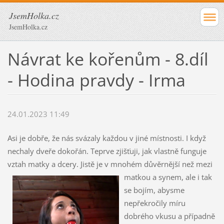
JsemHolka.cz
JsemHolka.cz
Návrat ke kořenům - 8.díl
- Hodina pravdy - Irma
24.01.2023 11:49
Asi je dobře, že nás svázaly každou v jiné místnosti. I když
nechaly dveře dokořán. Teprve zjišťuji, jak vlastně funguje
vztah matky a dcery. Jistě je
v mnohém důvěrnější než mezi
matkou a synem, ale i tak
se bojím, abysme
nepřekročily míru
dobrého vkusu a případně