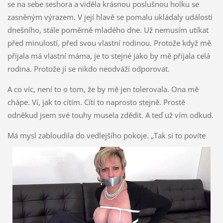
se na sebe seshora a viděla krásnou poslušnou holku se
zasněným výrazem. V její hlavě se pomalu ukládaly události
dnešního, stále poměrně mladého dne. Už nemusím utíkat
před minulostí, před svou vlastní rodinou. Protože když mě
přijala má vlastní máma, je to stejné jako by mě přijala celá
rodina. Protože jí se nikdo neodváží odporovat.
A co víc, není to o tom, že by mě jen tolerovala. Ona mě
chápe. Ví, jak to cítím. Cítí to naprosto stejně. Prostě
odněkud jsem své touhy musela zdědit. A teď už vím odkud.
Má mysl zabloudila do vedlejšího pokoje.
„Tak si to povíte