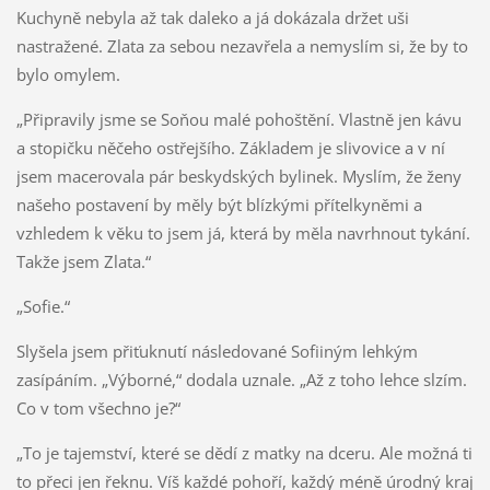
Kuchyně nebyla až tak daleko a já dokázala držet uši
nastražené. Zlata za sebou nezavřela a nemyslím si, že by to
bylo omylem.
„Připravily jsme se Soňou malé pohoštění. Vlastně jen kávu
a stopičku něčeho ostřejšího. Základem je slivovice a v ní
jsem macerovala pár beskydských bylinek. Myslím, že ženy
našeho postavení by měly být blízkými přítelkyněmi a
vzhledem k věku to jsem já, která by měla navrhnout tykání.
Takže jsem Zlata.“
„Sofie.“
Slyšela jsem přiťuknutí následované Sofiiným lehkým
zasípáním. „Výborné,“ dodala uznale. „Až z toho lehce slzím.
Co v tom všechno je?“
„To je tajemství, které se dědí z matky na dceru. Ale možná ti
to přeci jen řeknu. Víš každé pohoří, každý méně úrodný kraj