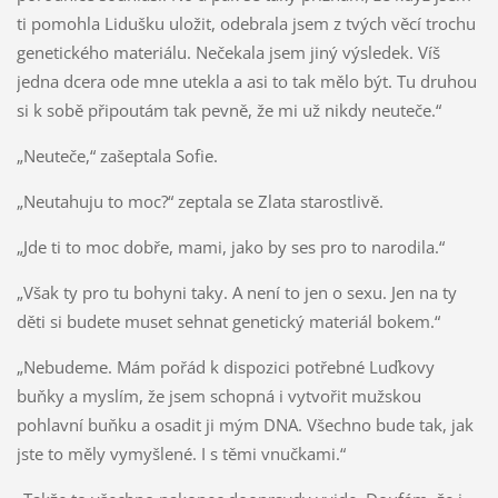
ti pomohla Lidušku uložit, odebrala jsem z tvých věcí trochu
genetického materiálu. Nečekala jsem jiný výsledek. Víš
jedna dcera ode mne utekla a asi to tak mělo být. Tu druhou
si k sobě připoutám tak pevně, že mi už nikdy neuteče.“
„Neuteče,“ zašeptala Sofie.
„Neutahuju to moc?“ zeptala se Zlata starostlivě.
„Jde ti to moc dobře, mami, jako by ses pro to narodila.“
„Však ty pro tu bohyni taky. A není to jen o sexu. Jen na ty
děti si budete muset sehnat genetický materiál bokem.“
„Nebudeme. Mám pořád k dispozici potřebné Luďkovy
buňky a myslím, že jsem schopná i vytvořit mužskou
pohlavní buňku a osadit ji mým DNA. Všechno bude tak, jak
jste to měly vymyšlené. I s těmi vnučkami.“