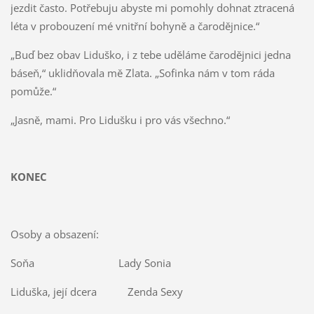
jezdit často. Potřebuju abyste mi pomohly dohnat ztracená
léta v probouzení mé vnitřní bohyně a čarodějnice.“
„Buď bez obav Liduško, i z tebe uděláme čarodějnici jedna
báseň,“ uklidňovala mě Zlata. „Sofinka nám v tom ráda
pomůže.“
„Jasně, mami. Pro Lidušku i pro vás všechno.“
KONEC
Osoby a obsazení:
Soňa Lady Sonia
Liduška, její dcera Zenda Sexy