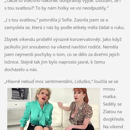
„Takže to všechno nakonec doopravdy vyjde. Doufám, že i
s tou svatbou?! To by nám holky ve vsi neodpustily.“
„I s tou svatbou,“ potvrdila jí Sofie. Zasnila jsem se a
zamyslela se, která z nás by podle etikety měla žádat o ruku.
Zbytek víkendu proběhl výrazně konzervativněji. Jako když
jacíkoliv jiní snoubenci na víkend navštíví rodiče. Neměla
jsem nejmenší pochyby o tom, co se dělo za dveřmi jejich
ložnice. Stejně tak jim bylo naprosto jasné, k čemu
docházelo u nás.
„Hlavně nebuď moc sentimentální, Liduško,“
loučila se se
mnou
matka.
Seděly se
Zlatou na
dvojkřesle.
Na víkend