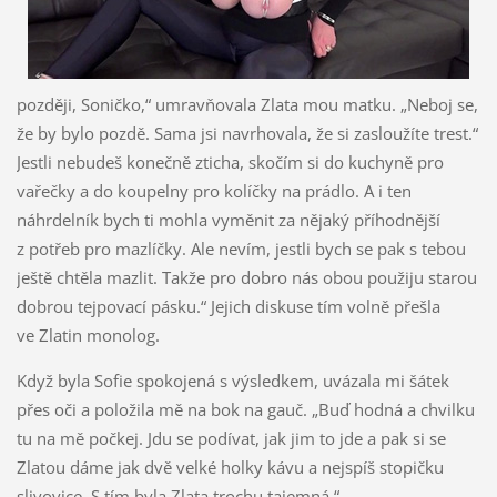
později, Soničko,“ umravňovala Zlata mou matku. „Neboj se,
že by bylo pozdě. Sama jsi navrhovala, že si zasloužíte trest.“
Jestli nebudeš konečně zticha, skočím si do kuchyně pro
vařečky a do koupelny pro kolíčky na prádlo. A i ten
náhrdelník bych ti mohla vyměnit za nějaký příhodnější
z potřeb pro mazlíčky. Ale nevím, jestli bych se pak s tebou
ještě chtěla mazlit. Takže pro dobro nás obou použiju starou
dobrou tejpovací pásku.“ Jejich diskuse tím volně přešla
ve Zlatin monolog.
Když byla Sofie spokojená s výsledkem, uvázala mi šátek
přes oči a položila mě na bok na gauč. „Buď hodná a chvilku
tu na mě počkej. Jdu se podívat, jak jim to jde a pak si se
Zlatou dáme jak dvě velké holky kávu a nejspíš stopičku
slivovice. S tím byla Zlata trochu tajemná.“