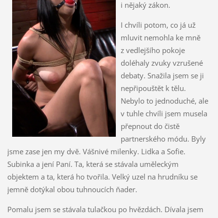
i nějaký zákon.
I chvíli potom, co já už
mluvit nemohla ke mně
z vedlejšího pokoje
doléhaly zvuky vzrušené
debaty. Snažila jsem se ji
nepřipouštět k tělu.
Nebylo to jednoduché, ale
v tuhle chvíli jsem musela
přepnout do čistě
partnerského módu. Byly
jsme zase jen my dvě. Vášnivé milenky. Lidka a Sofie.
Subinka a jení Paní. Ta, která se stávala uměleckým
objektem a ta, která ho tvořila. Velký uzel na hrudníku se
jemně dotýkal obou tuhnoucích ňader.
Pomalu jsem se stávala tulačkou po hvězdách. Dívala jsem