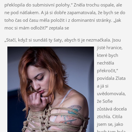
překlopila do submisivní polohy.“ Zněla trochu ospale, ale
ne pod nátlakem. A já si dobře zapamatovala, že bych se do
toho čas od času měla položit i z dominantní stránky. „Jak
moc si mám odložit?“ zeptala se
„Stačí, když si sundáš ty šaty, abych ti je nezmačkala.
Jsou
jisté hranice,
které bych
nechtěla
překročit,“
povídala Zlata
a já si
uvědomovala,
že Sofie
zůstává docela
ztichla. Cítila
jsem se, jako
bych tam byla