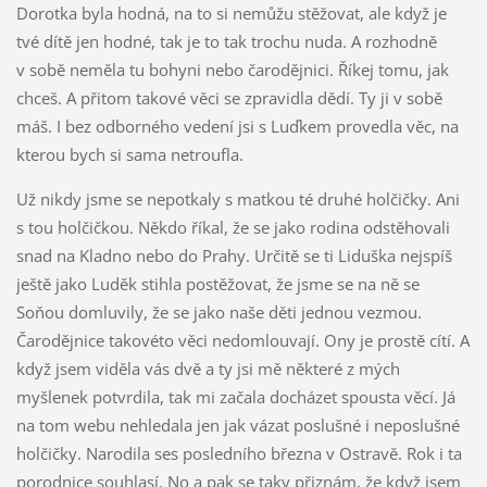
Dorotka byla hodná, na to si nemůžu stěžovat, ale když je
tvé dítě jen hodné, tak je to tak trochu nuda. A rozhodně
v sobě neměla tu bohyni nebo čarodějnici. Říkej tomu, jak
chceš. A přitom takové věci se zpravidla dědí. Ty ji v sobě
máš. I bez odborného vedení jsi s Luďkem provedla věc, na
kterou bych si sama netroufla.
Už nikdy jsme se nepotkaly s matkou té druhé holčičky. Ani
s tou holčičkou. Někdo říkal, že se jako rodina odstěhovali
snad na Kladno nebo do Prahy. Určitě se ti Liduška nejspíš
ještě jako Luděk stihla postěžovat, že jsme se na ně se
Soňou domluvily, že se jako naše děti jednou vezmou.
Čarodějnice takovéto věci nedomlouvají. Ony je prostě cítí. A
když jsem viděla vás dvě a ty jsi mě některé z mých
myšlenek potvrdila, tak mi začala docházet spousta věcí. Já
na tom webu nehledala jen jak vázat poslušné i neposlušné
holčičky. Narodila ses posledního března v Ostravě. Rok i ta
porodnice souhlasí. No a pak se taky přiznám, že když jsem