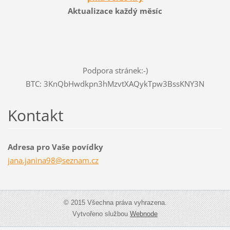
Aktualizace každý měsíc
Podpora stránek:-)
BTC: 3KnQbHwdkpn3hMzvtXAQykTpw3BssKNY3N
Kontakt
Adresa pro Vaše povídky
jana.jan
ina98@se
znam.cz
© 2015 Všechna práva vyhrazena.
Vytvořeno službou
Webnode