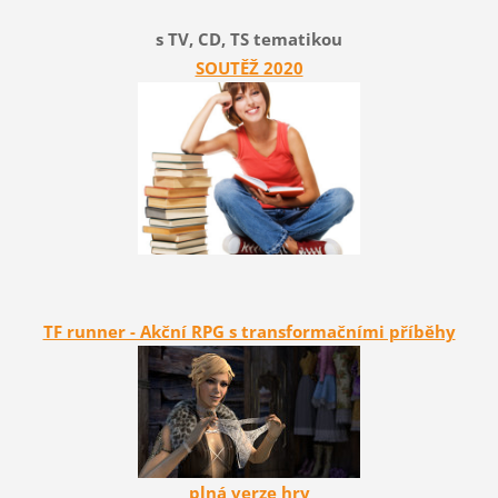
s TV, CD, TS tematikou
SOUTĚŽ 2020
TF runner - Akční RPG s transformačními příběhy
plná verze hry