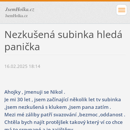
JsemHolka.cz
JsemHolka.cz
Nezkušená subinka hledá
panička
16.02.2025 18:14
Ahojky , jmenuji se Nikol .
Je mi 30 let , jsem začínající několik let tv subinka
,jsem nezkušená s klukem ,jsem pana zatím .
Mezi mé záliby patří svazování ,bezmoc ,oddanost .
Chtěla bych najít protějšek takový který ví co chce
má to srovnané a je zajištěny.