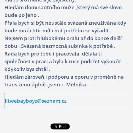
Hledám dominantního může ,který má své slovo
bude po jeho .
Přála bych si být neustále svázaná zneužívána kdy
bude muž chtít mít chuť potřebu se vyřadit .
Nejsem proti hlubokému oralu až do konce delší
dobu . Svázaná bezmocná subinka k potřebě .
Rada bych pro tebe i pracovala ,dělala ti
společnost v praci a byla k ruce podržet vykouřit
kdykoliv bys chtěl .
Hledám zároveň i podporu a oporu v proměně na
trans ženu úplně .jsem z. Mělníka
litwebayboyz@seznam.cz