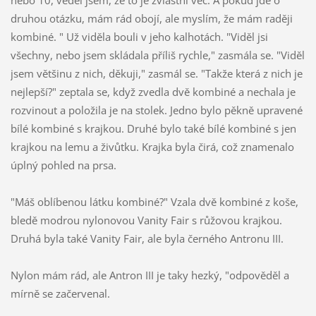
nebo 10, věděl jsem, že to je zvláštní věc. A pokud jde o
druhou otázku, mám rád obojí, ale myslím, že mám raději
kombiné. " Už viděla bouli v jeho kalhotách. "Viděl jsi
všechny, nebo jsem skládala příliš rychle," zasmála se. "Viděl
jsem většinu z nich, děkuji," zasmál se. "Takže která z nich je
nejlepší?" zeptala se, když zvedla dvě kombiné a nechala je
rozvinout a položila je na stolek. Jedno bylo pěkně upravené
bílé kombiné s krajkou. Druhé bylo také bílé kombiné s jen
krajkou na lemu a živůtku. Krajka byla čirá, což znamenalo
úplný pohled na prsa.
"Máš oblíbenou látku kombiné?" Vzala dvě kombiné z koše,
bledě modrou nylonovou Vanity Fair s růžovou krajkou.
Druhá byla také Vanity Fair, ale byla černého Antronu III.
Nylon mám rád, ale Antron III je taky hezký, "odpověděl a
mírně se začervenal.