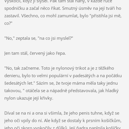
Vyskočil, když ji slyšel. Pak tam stál nahý, v každé ruce
spodničku a začal něco říkat. Smutný úsměv na její tváři ho
zastavil. Všechno, co mohl zamumlat, bylo "přistihla jsi mě,
co?"
"No," zeptala se, "na co jsi myslel?"
Jen tam stál, červený jako řepa.
"No, tak začneme. Toto je nylonový trikot a je z těžkého
denieru, bylo to velmi populární v padesátých a na počátku
šedesátých let." Sázím se, že tvoje máma měla taky jednu
takovou, " otáčela se a nápadně představovala, jak hladký
nylon ukazuje její křivky.
Díval se na ni a ona si všimla, že jeho penis tuhne, když se
jeho oči vpily do ní. Ale když se dostaly k prsním košíčkům,
jeho oči skoro vyskočily z důlků. Její ňadra naplnila košíčky