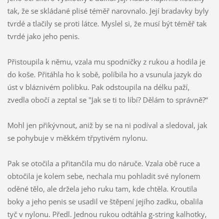
tak, že se skládané plisé téměř narovnalo. Její bradavky byly
tvrdé a tlačily se proti látce. Myslel si, že musí být téměř tak
tvrdé jako jeho penis.
Přistoupila k němu, vzala mu spodničky z rukou a hodila je
do koše. Přitáhla ho k sobě, políbila ho a vsunula jazyk do
úst v bláznivém polibku. Pak odstoupila na délku paží,
zvedla obočí a zeptal se "Jak se ti to líbí? Dělám to správně?“
Mohl jen přikývnout, aniž by se na ni podíval a sledoval, jak
se pohybuje v měkkém třpytivém nylonu.
Pak se otočila a přitančila mu do náruče. Vzala obě ruce a
obtočila je kolem sebe, nechala mu pohladit své nylonem
oděné tělo, ale držela jeho ruku tam, kde chtěla. Kroutila
boky a jeho penis se usadil ve štěpení jejího zadku, obalila
tyč v nylonu. Předl. Jednou rukou odtáhla g-string kalhotky,