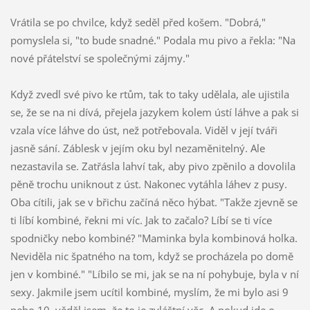
Vrátila se po chvilce, když seděl před košem. "Dobrá,"
pomyslela si, "to bude snadné." Podala mu pivo a řekla: "Na
nové přátelství se společnými zájmy."
Když zvedl své pivo ke rtům, tak to taky udělala, ale ujistila
se, že se na ni dívá, přejela jazykem kolem ústí láhve a pak si
vzala více láhve do úst, než potřebovala. Viděl v její tváři
jasně sání. Záblesk v jejím oku byl nezaměnitelný. Ale
nezastavila se. Zatřásla lahví tak, aby pivo zpěnilo a dovolila
pěně trochu uniknout z úst. Nakonec vytáhla láhev z pusy.
Oba cítili, jak se v břichu začíná něco hýbat. "Takže zjevně se
ti líbí kombiné, řekni mi víc. Jak to začalo? Líbí se ti více
spodničky nebo kombiné? "Maminka byla kombinová holka.
Neviděla nic špatného na tom, když se procházela po domě
jen v kombiné." "Líbilo se mi, jak se na ní pohybuje, byla v ní
sexy. Jakmile jsem ucítil kombiné, myslím, že mi bylo asi 9