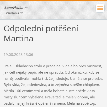
JsemHolka.cz
JsemHolka.cz
Odpolední potěšení -
Martina
19.08.2023 13:06
Stála u skládacího stolu v prádelně. Viděla ho přes místnost,
jak četl nějaký papír, ale ne opravdu. Od okamžiku, kdy se
na něj podívala, mohla říci, že ji sleduje. Usmála se pro sebe.
Byla ráda, že je sledována, a to zejména starším chlápkem.
Měřila 160 centimetrů a měla bohaté husté hnědé vlasy
místy sluncem vybělené. Právě teď je měla v ohonu, ale
padaly na její krásně opálená ramena. Měla na sobě top,