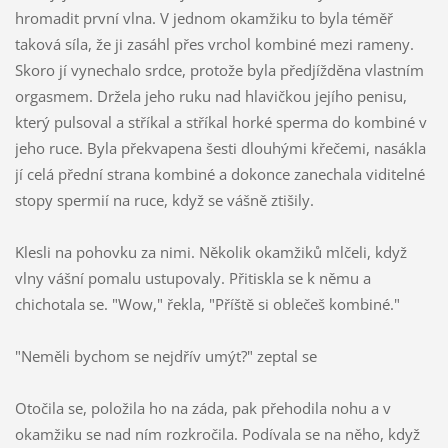
hromadit první vlna. V jednom okamžiku to byla téměř
taková síla, že ji zasáhl přes vrchol kombiné mezi rameny.
Skoro jí vynechalo srdce, protože byla předjížděna vlastním
orgasmem. Držela jeho ruku nad hlavičkou jejího penisu,
který pulsoval a stříkal a stříkal horké sperma do kombiné v
jeho ruce. Byla překvapena šesti dlouhými křečemi, nasákla
jí celá přední strana kombiné a dokonce zanechala viditelné
stopy spermií na ruce, když se vášně ztišily.
Klesli na pohovku za nimi. Několik okamžiků mlčeli, když
vlny vášní pomalu ustupovaly. Přitiskla se k němu a
chichotala se. "Wow," řekla, "Příště si oblečeš kombiné."
"Neměli bychom se nejdřív umýt?" zeptal se
Otočila se, položila ho na záda, pak přehodila nohu a v
okamžiku se nad ním rozkročila. Podívala se na něho, když