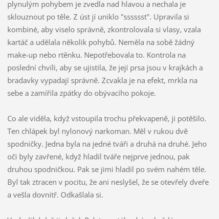
plynulým pohybem je zvedla nad hlavou a nechala je
sklouznout po těle. Z úst jí uniklo "sssssst". Upravila si
kombiné, aby viselo správně, zkontrolovala si vlasy, vzala
kartáč a udělala několik pohybů. Neměla na sobě žádný
make-up nebo rtěnku. Nepotřebovala to. Kontrola na
poslední chvíli, aby se ujistila, že její prsa jsou v krajkách a
bradavky vypadají správně. Zcvakla je na efekt, mrkla na
sebe a zamířila zpátky do obývacího pokoje.
Co ale viděla, když vstoupila trochu překvapeně, ji potěšilo.
Ten chlápek byl nylonový narkoman. Měl v rukou dvě
spodničky. Jedna byla na jedné tváři a druhá na druhé. Jeho
oči byly zavřené, když hladil tváře nejprve jednou, pak
druhou spodničkou. Pak se jimi hladil po svém nahém těle.
Byl tak ztracen v pocitu, že ani neslyšel, že se otevřely dveře
a vešla dovnitř. Odkašlala si.