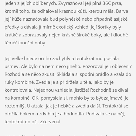
jeden z jejích oblíbených. Zvýrazňoval její plná 36C prsa,
kromě toho, že odhaloval krásnou kůži, kterou měla. Barva
její kůže naznačovala buď polynéské nebo případně asijské
předky a dávala jí mírně exotický vzhled. Její šortky byly
krátké a zobrazovaly nejen krásné široké boky, ale i dlouhé
téměř taneční nohy.
Její velké hnědé oči ho zachytily a tentokrát mu poslala
úsměv. Ale bylo na něm něco jiného. Pozoroval její oblečení?
Rozhodla se něco zkusit. Skládala si spodní prádlo a vzala do
ruky kombiné. Zvedla je a přidržela u těla, jako by je
kontrolovala. Najednou vzhlédla. Jistěže! Rozhodně se díval
na kombiné. OK, pomyslela si, mohlo by to být zajímavé. Je
roztomilý. Ukázala, jak je hebké a zvedla další. Tentokrát se
otočila bokem a zdvihla je a hodnotila. Podívala se na něj,
tentokrát do očí. Zčervenal.