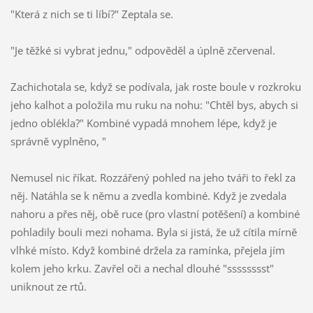
"Která z nich se ti líbí?" Zeptala se.
"Je těžké si vybrat jednu," odpověděl a úplně zčervenal.
Zachichotala se, když se podívala, jak roste boule v rozkroku
jeho kalhot a položila mu ruku na nohu: "Chtěl bys, abych si
jedno oblékla?" Kombiné vypadá mnohem lépe, když je
správně vyplněno, "
Nemusel nic říkat. Rozzářený pohled na jeho tváři to řekl za
něj. Natáhla se k němu a zvedla kombiné. Když je zvedala
nahoru a přes něj, obě ruce (pro vlastní potěšení) a kombiné
pohladily bouli mezi nohama. Byla si jistá, že už cítila mírně
vlhké místo. Když kombiné držela za ramínka, přejela jím
kolem jeho krku. Zavřel oči a nechal dlouhé "sssssssst"
uniknout ze rtů.