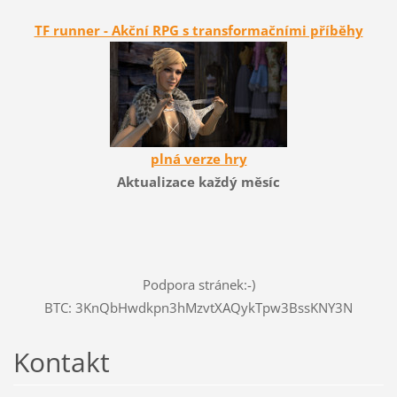
TF runner - Akční RPG s transformačními příběhy
plná verze hry
Aktualizace každý měsíc
Podpora stránek:-)
BTC: 3KnQbHwdkpn3hMzvtXAQykTpw3BssKNY3N
Kontakt