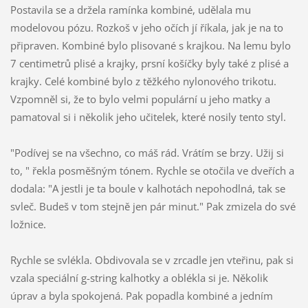
Postavila se a držela ramínka kombiné, udělala mu
modelovou pózu. Rozkoš v jeho očích jí říkala, jak je na to
připraven. Kombiné bylo plisované s krajkou. Na lemu bylo
7 centimetrů plisé a krajky, prsní košíčky byly také z plisé a
krajky. Celé kombiné bylo z těžkého nylonového trikotu.
Vzpomněl si, že to bylo velmi populární u jeho matky a
pamatoval si i několik jeho učitelek, které nosily tento styl.
"Podívej se na všechno, co máš rád. Vrátím se brzy. Užij si
to, " řekla posměšným tónem. Rychle se otočila ve dveřích a
dodala: "A jestli je ta boule v kalhotách nepohodlná, tak se
svleč. Budeš v tom stejně jen pár minut." Pak zmizela do své
ložnice.
Rychle se svlékla. Obdivovala se v zrcadle jen vteřinu, pak si
vzala speciální g-string kalhotky a oblékla si je. Několik
úprav a byla spokojená. Pak popadla kombiné a jedním