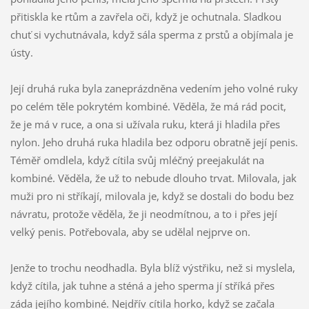
přitiskla ke rtům a zavřela oči, když je ochutnala. Sladkou
chuť si vychutnávala, když sála sperma z prstů a objímala je
ústy.
Její druhá ruka byla zaneprázdněna vedením jeho volné ruky
po celém těle pokrytém kombiné. Věděla, že má rád pocit,
že je má v ruce, a ona si užívala ruku, která ji hladila přes
nylon. Jeho druhá ruka hladila bez odporu obratně její penis.
Téměř omdlela, když cítila svůj mléčný preejakulát na
kombiné. Věděla, že už to nebude dlouho trvat. Milovala, jak
muži pro ni stříkají, milovala je, když se dostali do bodu bez
návratu, protože věděla, že ji neodmítnou, a to i přes její
velký penis. Potřebovala, aby se udělal nejprve on.
Jenže to trochu neodhadla. Byla blíž výstřiku, než si myslela,
když cítila, jak tuhne a sténá a jeho sperma jí stříká přes
záda jejího kombiné. Nejdřív cítila horko, když se začala