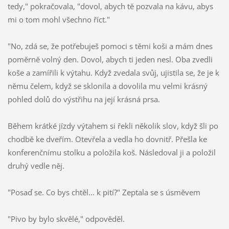
tedy," pokračovala, "dovol, abych tě pozvala na kávu, abys
mi o tom mohl všechno říct."
"No, zdá se, že potřebuješ pomoci s těmi koši a mám dnes
poměrně volný den. Dovol, abych ti jeden nesl. Oba zvedli
koše a zamířili k výtahu. Když zvedala svůj, ujistila se, že je k
němu čelem, když se sklonila a dovolila mu velmi krásný
pohled dolů do výstřihu na její krásná prsa.
Během krátké jízdy výtahem si řekli několik slov, když šli po
chodbě ke dveřím. Otevřela a vedla ho dovnitř. Přešla ke
konferenčnímu stolku a položila koš. Následoval ji a položil
druhý vedle něj.
"Posaď se. Co bys chtěl... k pití?" Zeptala se s úsměvem
"Pivo by bylo skvělé," odpověděl.