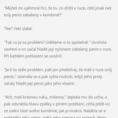
"Můžeš mi upřímně říci, že to, co držíš v ruce, cítíš jinak než
tvůj penis zabalený v kombiné?"
"Ne!" řekl slabě.
"Tak co je za problém? Uděláme si to společně." Uvolnila
sevření a on začal hladit její nylonem zabalený penis v ruce.
Při každém pohlazení se uvolnil.
"Je-li to stále problém, pak jen předstírej, že máš v ruce svůj
penis," zasmála se a pak sykla rozkoší, když jeho prsty
začaly hladit její penis jako jeho vlastní.
"Ach, máš krásnou ruku, milence," šeptala mu do ucha, a
pak odvrátila hlavu zpátky v plném potěšení, cítila ještě víc
ze zadní části svého kombiné, jak je mokrá. Natáhla se a
pohladila jeho penis, měla jeho sperma na prstech. Prsty