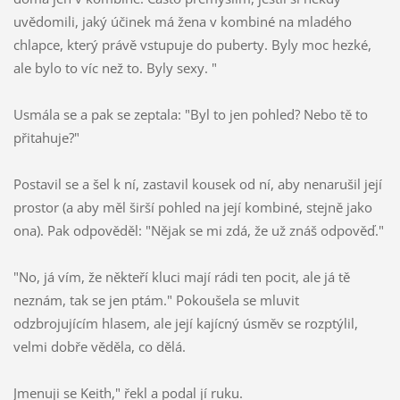
uvědomili, jaký účinek má žena v kombiné na mladého
chlapce, který právě vstupuje do puberty. Byly moc hezké,
ale bylo to víc než to. Byly sexy. "
Usmála se a pak se zeptala: "Byl to jen pohled? Nebo tě to
přitahuje?"
Postavil se a šel k ní, zastavil kousek od ní, aby nenarušil její
prostor (a aby měl širší pohled na její kombiné, stejně jako
ona). Pak odpověděl: "Nějak se mi zdá, že už znáš odpověď."
"No, já vím, že někteří kluci mají rádi ten pocit, ale já tě
neznám, tak se jen ptám." Pokoušela se mluvit
odzbrojujícím hlasem, ale její kajícný úsměv se rozptýlil,
velmi dobře věděla, co dělá.
Jmenuji se Keith," řekl a podal jí ruku.