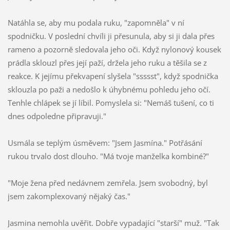
Natáhla se, aby mu podala ruku, "zapomněla" v ní
spodničku. V poslední chvíli ji přesunula, aby si ji dala přes
rameno a pozorně sledovala jeho oči. Když nylonový kousek
prádla sklouzl přes její paží, držela jeho ruku a těšila se z
reakce. K jejímu překvapení slyšela "ssssst", když spodnička
sklouzla po paži a nedošlo k úhybnému pohledu jeho očí.
Tenhle chlápek se jí líbil. Pomyslela si: "Nemáš tušení, co ti
dnes odpoledne připravuji."
Usmála se teplým úsměvem: "Jsem Jasmína." Potřásání
rukou trvalo dost dlouho. "Má tvoje manželka kombiné?"
"Moje žena před nedávnem zemřela. Jsem svobodný, byl
jsem zakomplexovaný nějaký čas."
Jasmina nemohla uvěřit. Dobře vypadající "starší" muž. "Tak