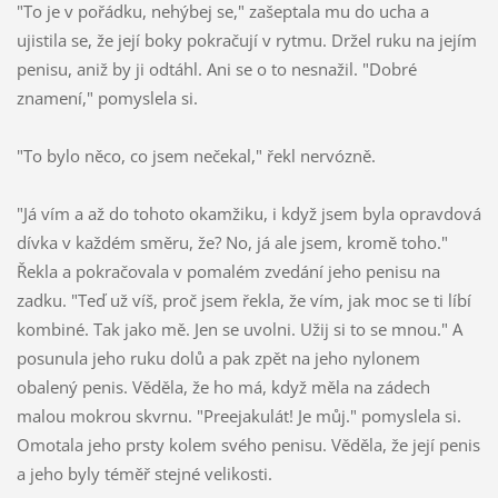
"To je v pořádku, nehýbej se," zašeptala mu do ucha a
ujistila se, že její boky pokračují v rytmu. Držel ruku na jejím
penisu, aniž by ji odtáhl. Ani se o to nesnažil. "Dobré
znamení," pomyslela si.
"To bylo něco, co jsem nečekal," řekl nervózně.
"Já vím a až do tohoto okamžiku, i když jsem byla opravdová
dívka v každém směru, že? No, já ale jsem, kromě toho."
Řekla a pokračovala v pomalém zvedání jeho penisu na
zadku. "Teď už víš, proč jsem řekla, že vím, jak moc se ti líbí
kombiné. Tak jako mě. Jen se uvolni. Užij si to se mnou." A
posunula jeho ruku dolů a pak zpět na jeho nylonem
obalený penis. Věděla, že ho má, když měla na zádech
malou mokrou skvrnu. "Preejakulát! Je můj." pomyslela si.
Omotala jeho prsty kolem svého penisu. Věděla, že její penis
a jeho byly téměř stejné velikosti.