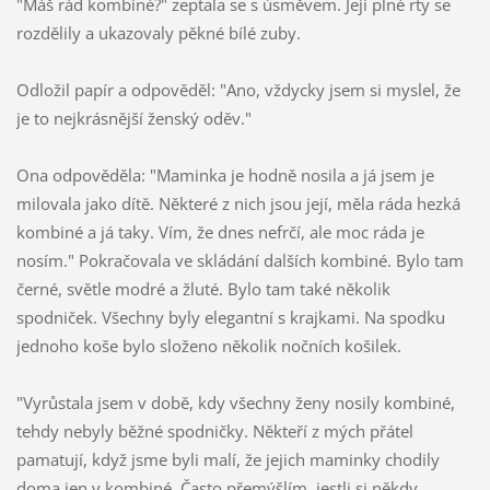
"Máš rád kombiné?" zeptala se s úsměvem. Její plné rty se
rozdělily a ukazovaly pěkné bílé zuby.
Odložil papír a odpověděl: "Ano, vždycky jsem si myslel, že
je to nejkrásnější ženský oděv."
Ona odpověděla: "Maminka je hodně nosila a já jsem je
milovala jako dítě. Některé z nich jsou její, měla ráda hezká
kombiné a já taky. Vím, že dnes nefrčí, ale moc ráda je
nosím." Pokračovala ve skládání dalších kombiné. Bylo tam
černé, světle modré a žluté. Bylo tam také několik
spodniček. Všechny byly elegantní s krajkami. Na spodku
jednoho koše bylo složeno několik nočních košilek.
"Vyrůstala jsem v době, kdy všechny ženy nosily kombiné,
tehdy nebyly běžné spodničky. Někteří z mých přátel
pamatují, když jsme byli malí, že jejich maminky chodily
doma jen v kombiné. Často přemýšlím, jestli si někdy