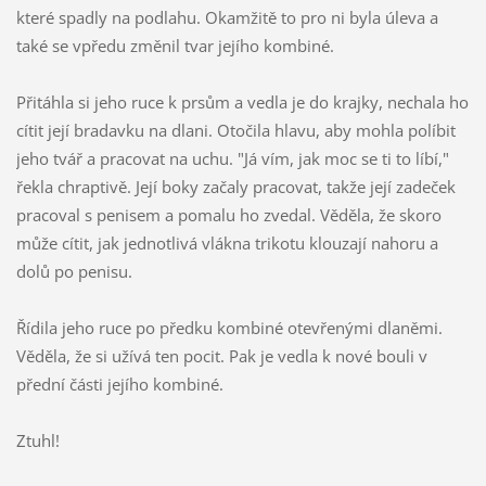
které spadly na podlahu. Okamžitě to pro ni byla úleva a
také se vpředu změnil tvar jejího kombiné.
Přitáhla si jeho ruce k prsům a vedla je do krajky, nechala ho
cítit její bradavku na dlani. Otočila hlavu, aby mohla políbit
jeho tvář a pracovat na uchu. "Já vím, jak moc se ti to líbí,"
řekla chraptivě. Její boky začaly pracovat, takže její zadeček
pracoval s penisem a pomalu ho zvedal. Věděla, že skoro
může cítit, jak jednotlivá vlákna trikotu klouzají nahoru a
dolů po penisu.
Řídila jeho ruce po předku kombiné otevřenými dlaněmi.
Věděla, že si užívá ten pocit. Pak je vedla k nové bouli v
přední části jejího kombiné.
Ztuhl!