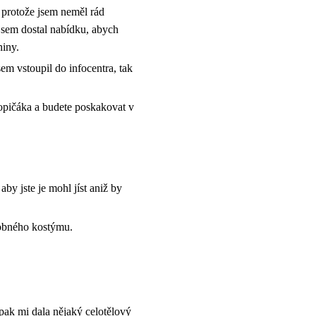
 protože jsem neměl rád
jsem dostal nabídku, abych
niny.
em vstoupil do infocentra, tak
opičáka a budete poskakovat v
by jste je mohl jíst aniž by
dobného kostýmu.
 pak mi dala nějaký celotělový