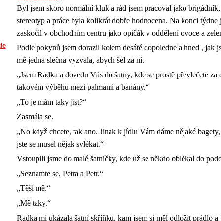
Byl jsem skoro normální kluk a rád jsem pracoval jako brigádník,
stereotyp a práce byla kolikrát dobře hodnocena. Na konci týdne 
zaskočil v obchodním centru jako opičák v oddělení ovoce a zele
de
Podle pokynů jsem dorazil kolem desáté dopoledne a hned , jak js
mě jedna slečna vyzvala, abych šel za ní.
„Jsem Radka a dovedu Vás do šatny, kde se prostě převlečete za 
takovém výběhu mezi palmami a banány.“
„To je mám taky jíst?“
Zasmála se.
„No když chcete, tak ano. Jinak k jídlu Vám dáme nějaké bagety, a
jste se musel nějak svlékat.“
Vstoupili jsme do malé šatničky, kde už se někdo oblékal do po
„Seznamte se, Petra a Petr.“
„Těší mě.“
„Mě taky.“
Radka mi ukázala šatní skříňku, kam jsem si měl odložit prádlo a