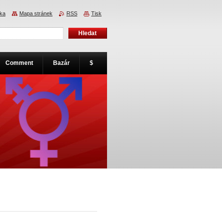
nka
Mapa stránek
RSS
Tisk
Comment
Bazár
$