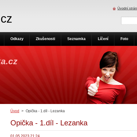
Úvodní strá
.cz
Odkazy
Zkušenosti
Seznamka
Líčení
Foto
a.cz
Úvod
>
Opička - 1.díl - Lezanka
Opička - 1.díl - Lezanka
01.05.2023 21:24