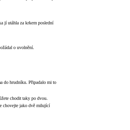
ka jí utáhla za krkem poslední
požádal o uvolnění.
a do hrudníku. Připadalo mi to
ůžete chodit taky po dvou.
e chovejte jako dvě milující