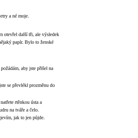
etry a né moje.
 otevřel další tři, ale výsledek
nějaký papír. Bylo to ženské
 požádám, aby jste přišel na
jste se převlékl prozměnu do
natřete rtěnkou ústa a
dru na tváře a čelo.
evím, jak to jen půjde.