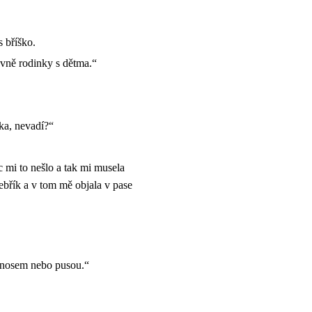
 bříško.
lavně rodinky s dětma.“
áka, nevadí?“
 mi to nešlo a tak mi musela
 žebřík a v tom mě objala v pase
ně nosem nebo pusou.“