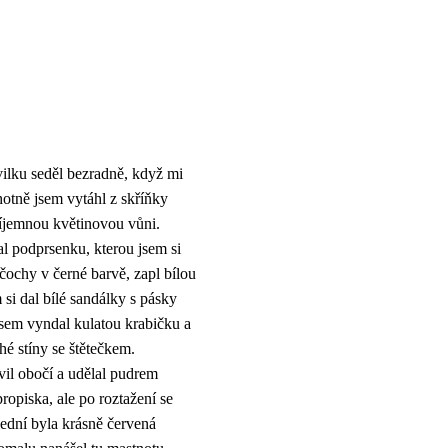
hvilku seděl bezradně, když mi
hotně jsem vytáhl z skříňky
íjemnou květinovou vůni.
al podprsenku, kterou jsem si
čochy v černé barvě, zapl bílou
 si dal bílé sandálky s pásky
jsem vyndal kulatou krabičku a
hé stíny se štětečkem.
rvil obočí a udělal pudrem
ropiska, ale po roztažení se
lední byla krásně červená