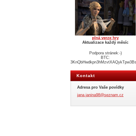
plná verze hry
Aktualizace každý měsíc
Podpora stránek:-)
BTC:
3KnQbHwdkpn3hMzvtXAQykTpw3B
Kontakt
Adresa pro Vaše povídky
jana.jan
ina98@se
znam.cz