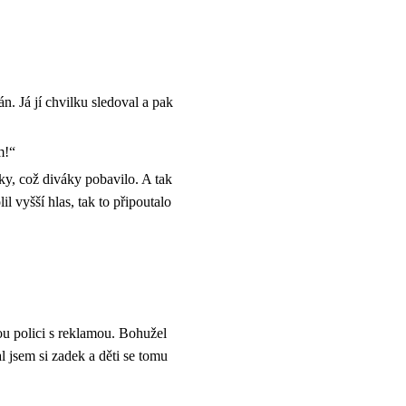
n. Já jí chvilku sledoval a pak
m!“
ky, což diváky pobavilo. A tak
l vyšší hlas, tak to připoutalo
kou polici s reklamou. Bohužel
l jsem si zadek a děti se tomu