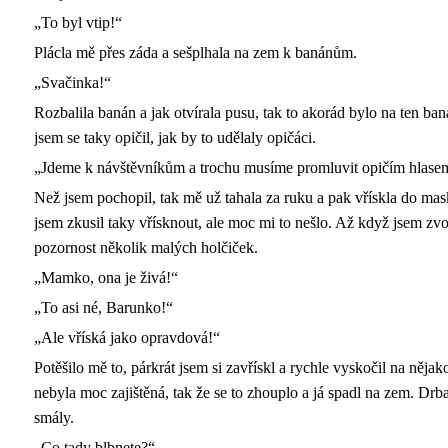
„To byl vtip!“
Plácla mě přes záda a sešplhala na zem k banánům.
„Svačinka!“
Rozbalila banán a jak otvírala pusu, tak to akorád bylo na ten baná
jsem se taky opičil, jak by to udělaly opičáci.
„Jdeme k návštěvníkům a trochu musíme promluvit opičím hlase
Než jsem pochopil, tak mě už tahala za ruku a pak vřískla do mas
jsem zkusil taky vřísknout, ale moc mi to nešlo. Až když jsem zvoli
pozornost několik malých holčiček.
„Mamko, ona je živá!“
„To asi né, Barunko!“
„Ale vříská jako opravdová!“
Potěšilo mě to, párkrát jsem si zavřískl a rychle vyskočil na něja
nebyla moc zajištěná, tak že se to zhouplo a já spadl na zem. Drba
smály.
„Co tady blbnete?“