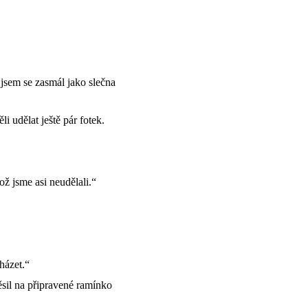
jsem se zasmál jako slečna
i udělat ještě pár fotek.
ž jsme asi neudělali.“
házet.“
sil na připravené ramínko