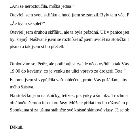
„Ani se nerozloučila, mrška jedna!“
Otevřel jsem svou skříňku a hned jsem se zarazil. Byly tam věci P
„Že bych se splet?“
Otevřel jsem druhou skříňku, ale ta byla prázdná. Už v panice jsem
byl stejný. Naštvaně jsem se rozhlížel až jsem uviděl na stolečku 
písmo a tak jsem si ho přečetl.
Omlouvám se, Petře, ale potřebuji si rychle něco vyřídit a tak Vás
19,00 do kavárny, co je venku na ulici vpravo za drogerii Teta.“
K tomu jsem si vypůjčila vaše oblečení, proto Vás požádám, aby 
mého šatstva.
Na stolečku jsou naušničky, řetízek, prstýnky a šminky. Trochu si 
obtáhněte černou řasenkou řasy. Můžete přidat trochu růžového pu
Sponkama si za ušima stáhněte své krásné slámové vlasy. Já se obj
Děkuji.