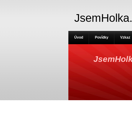
JsemHolka
Úvod
Povídky
Vzkaz
JsemHolk