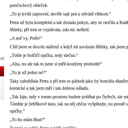
punčochový obleček.
„To je kvůli zapocení, skvěle saje pot a odvádí vlhkost.“
Petra už byla kompletní a tak dostala pokyn, aby se otočila a Rad
šňůrky, při tom se vyptávala, zda nic neškrtí.
„A teď vy, Petře!“
Cítil jsem se docela stažený a když mi zavázala šňůrky, tak jsem 
„Tohle je holčičí opička, tedy slečna.“
ssKNY3N
„Aha, no ale tak to jsme si měli kostýmy prohodit!“
„To je už jedno né?“
Taky zahuhňala Petra a při tom se párkrát jako by bouchla dlaněm
komické a tak jsem měl i tak dobrou náladu.
„Tak fajn, tady v tomto prostoru budete pobíhat po čtyřech, ale m
Támhle je žebříkové lano, tak na něj občas vyšplhejte, no prostě s
opičky.“
„To ho mám líbat?“