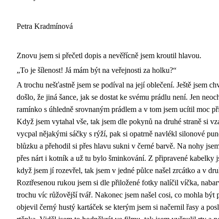
Petra Kradmínová
Znovu jsem si přečetl dopis a nevěřícně jsem kroutil hlavou.
„To je šílenost! Já mám být na veřejnosti za holku?“
A trochu nešťastně jsem se podíval na její oblečení. Ještě jsem c
došlo, že jiná šance, jak se dostat ke svému prádlu není. Jen neoc
ramínko s úhledně srovnaným prádlem a v tom jsem ucítil moc př
Když jsem vytahal vše, tak jsem dle pokynů na druhé straně si vz
vycpal nějakými sáčky s rýží, pak si opatrně navlékl silonové pun
blůzku a přehodil si přes hlavu sukni v černé barvě. Na nohy jsem
přes nárt i kotník a už tu bylo šminkování. Z připravené kabelky 
když jsem jí rozevřel, tak jsem v jedné půlce našel zrcátko a v dru
Roztřesenou rukou jsem si dle přiložené fotky nalíčil víčka, naba
trochu víc růžovější tvář. Nakonec jsem našel cosi, co mohla být p
objevil černý hustý kartáček se kterým jsem si načernil řasy a pos