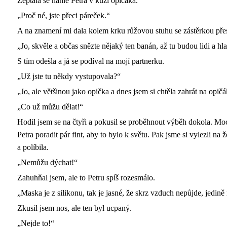
Zeptala se náhle Petra v kůži opičáka.
„Proč né, jste přeci páreček.“
A na znamení mi dala kolem krku růžovou stuhu se zástěrkou přes
„Jo, skvěle a občas snězte nějaký ten banán, až tu budou lidi a h
S tím odešla a já se podíval na mojí partnerku.
„Už jste tu někdy vystupovala?“
„Jo, ale většinou jako opička a dnes jsem si chtěla zahrát na opič
„Co už můžu dělat!“
Hodil jsem se na čtyři a pokusil se proběhnout výběh dokola. Moc
Petra poradit pár fint, aby to bylo k světu. Pak jsme si vylezli na
a políbila.
„Nemůžu dýchat!“
Zahuhňal jsem, ale to Petru spíš rozesmálo.
„Maska je z silikonu, tak je jasné, že skrz vzduch nepůjde, jedi
Zkusil jsem nos, ale ten byl ucpaný.
„Nejde to!“