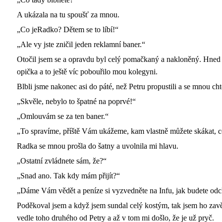
A ukázala na tu spoušť za mnou.
„Co jeRadko? Dětem se to líbí!“
„Ale vy jste zničil jeden reklamní baner.“
Otočil jsem se a opravdu byl celý pomačkaný a nakloněný. Hned 
opička a to ještě víc pobouřilo mou kolegyni.
Blbli jsme nakonec asi do páté, než Petru propustili a se mnou chtěl
„Skvěle, nebylo to špatné na poprvé!“
„Omlouvám se za ten baner.“
„To spravíme, příště Vám ukážeme, kam vlastně můžete skákat, co
Radka se mnou prošla do šatny a uvolnila mi hlavu.
„Ostatní zvládnete sám, že?“
„Snad ano. Tak kdy mám přijít?“
„Dáme Vám vědět a peníze si vyzvedněte na Infu, jak budete odc
Poděkoval jsem a když jsem sundal celý kostým, tak jsem ho zavě
vedle toho druhého od Petry a až v tom mi došlo, že je už pryč.