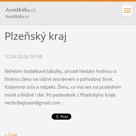
JsemHolka.cz
JsemHolka.cz
Plzeňský kraj
10.04.2026 09:38
Neřeším dodatkové tabulky, prostě hledám hodnou a
klidnou ženu na vážné seznámení a pohodový život.
Vzájemná úcta a rešpekt. Ženu, co má sex na posledním
místě a klidně i dál. Po padesátník z Plzeňskýho kraje.
nechcibejtsam@gmail.com
« Zpět