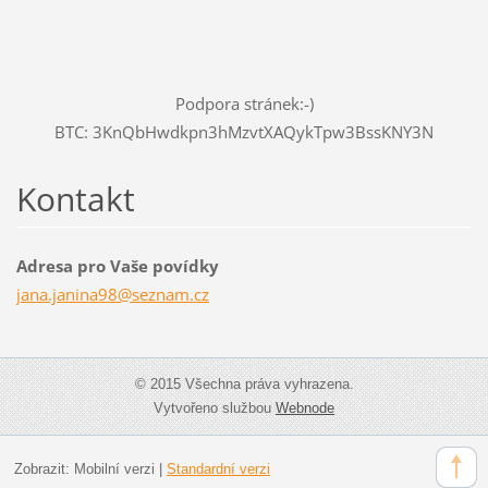
Podpora stránek:-)
BTC: 3KnQbHwdkpn3hMzvtXAQykTpw3BssKNY3N
Kontakt
Adresa pro Vaše povídky
jana.jan
ina98@se
znam.cz
© 2015 Všechna práva vyhrazena.
Vytvořeno službou
Webnode
Zobrazit:
Mobilní verzi
|
Standardní verzi