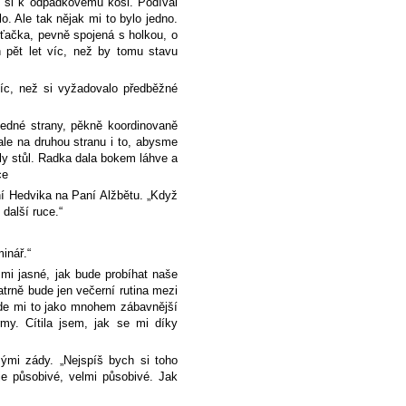
 si k odpadkovému koši. Podíval
o. Ale tak nějak mi to bylo jedno.
ťačka, pevně spojená s holkou, o
h pět let víc, než by tomu stavu
víc, než si vyžadovalo předběžné
jedné strany, pěkně koordinovaně
ale na druhou stranu i to, abysme
aly stůl. Radka dala bokem láhve a
ce
aní Hedvika na Paní Alžbětu. „Když
další ruce.“
inář.“
mi jasné, jak bude probíhat naše
atrně bude jen večerní rutina mezi
řijde mi to jako mnohem zábavnější
rmy. Cítila jsem, jak se mi díky
ými zády. „Nejspíš bych si toho
je působivé, velmi působivé. Jak