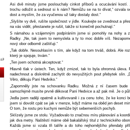
Asi dvě minuty jsme poslouchaly cinkot příborů a ocucávání kostí.
trochu odložit a sednout si k nám? Nemůžu se na to dívat,“ ozvala se 
dost a myslím, že za vyučenou už taky dostaly dost.“
„Slyšíte vy dvě, rušíte společnost v jídle. Koukejte se zvednout a př
na vás vidět, přestanete je rušit, takže si konečně pochutnají.“
S námahou a vzájemným podpíráním jsme si pomohly na nohy a zah
Radky. „Ne, tak jsem to nemyslela a ty to moc dobře víš. Nezapome
nový obor odborně zaštiťuji.“
„Tak dobře. Nesouhlasím s tím, ale když na tom trváš, dobrá. Ale ro
který je spojuje, trvám.“
ssKNY3N
„Ten jsem ochotná akceptovat.“
Hlavně tlak v ústech. Ten, když zmizel, tak to byla ohromná úleva.
nadechnout a diskrétně zachytit do nevyužitých pout přebytek slin. 
Věro, děkuju Paní Hedviko.“
„Zapomněly jste na schovanku Radku. Možná z ní časem bude i
samozřejmě musíte prvně děkovat Paní Hedvice a až pak mě. Je o půl 
Jedla jsem raději opatrně a kultivovaně i za cenu toho, že ke konci
jsem si dovolit cpát se jak v menze, když máme na oběd jen deset mi
O tom, že rostu pro kuchyni nemůže být sebemenších pochyb.
Sklízely jsme ze stolu. Vyžadovalo to značnou míru plánování a koordi
jak dva metry. Naštěstí máme obě bakalářský titul z technického oboru
Každá jsme si vzala tři talíře a do toho nejhornějšího přendaly př