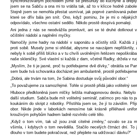
synchronizovaným pochodem jsme se přesunuly do kuchyně a dřeply
jsem se na Sabču a ona mi to vrátila tak, až to v klícce hodně zabolel
Stejně jsem se nemohla přestat usmívat, jak poprvé zamilovaná puber
které se dřív bála jen snít. Ono, když pominu, že je mi o nějakýc
odpovídalo, všechno ostatní sedělo. Někdo prostě dospívá pomaleji.
Ani jedna z nás se neodvážila promluvit, ani se té druhé dotknout 
očištění nádobí a naplnění myčky.
Namočily jsme hadry na nádobí v saponátu a očistily stůl. Každá z 
proti sobě. Musely jsme si ohlídat, abysme se navzájem nepřiškrtily, 
nebyly k sobě příliš blízko a v tu chvíli uvolněným řetězem nepoškráb
naše skleničky. Své vlastní si každá z dam, včetně Radky, držela v ru
„Myslím, že ti je jasné, proč tu potřebujeme dvě dívky,“ obrátila se P
sem bude tvá schovanka docházet jen ambulantně, prostě potřebujeme 
„Dobrá, ale trvám na tom, že Sabina dostuduje svůj původní obor.“
„To považujeme za samozřejmé. Tohle si prostě přidá jako volitelný sem
Hluboce předkloněná jsem mlčky leštila mahagonovou desku. Nebylo 
další studium. Sabča bude mít volitelný seminář, zatímco pro nás to p
koukáním do skript z robotiky. Přistihla jsem se, že jí to závidím. P
obor. Nikde jinde v laborkách nenosíme tak krásně přiléhavé unifo
krouživým pohybům hadrem ladně rozvlnilo celé tělo.
„Když o tom vím, tak už jsou znát citelné změny,“ ozvalo se za m
všimla, i kdybych o tom nevěděla. Stačilo necelých čtrnáct dní. To 
dlouho v tom budete pokračovat, než přejdete na udržovací dávku?“