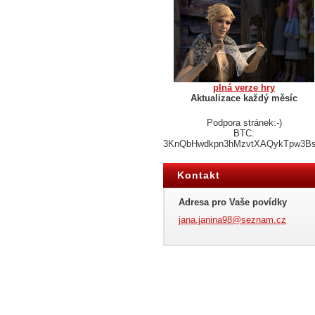
plná verze hry
Aktualizace každý měsíc
Podpora stránek:-)
BTC:
3KnQbHwdkpn3hMzvtXAQykTpw3B
Kontakt
Adresa pro Vaše povídky
jana.jan
ina98@se
znam.cz