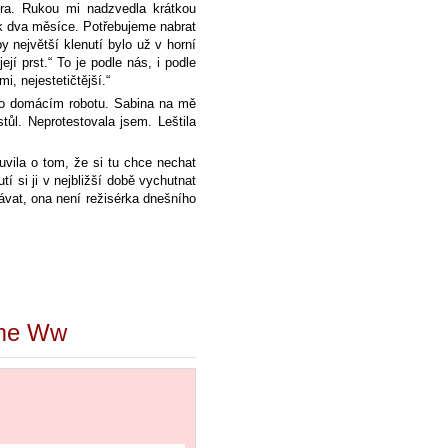
ěra. Rukou mi nadzvedla krátkou
k dva měsíce. Potřebujeme nabrat
y největší klenutí bylo už v horní
ejí prst.“ To je podle nás, i podle
, nejestetičtější.“
o o domácím robotu. Sabina na mě
tůl. Neprotestovala jsem. Leštila
uvila o tom, že si tu chce nechat
 si ji v nejbližší době vychutnat
ávat, ona není režisérka dnešního
sme Ww