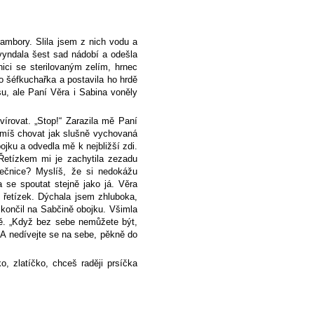
ambory. Slila jsem z nich vodu a
 vyndala šest sad nádobí a odešla
nici se sterilovaným zelím, hrnec
 šéfkuchařka a postavila ho hrdě
u, ale Paní Věra i Sabina voněly
írovat. „Stop!“ Zarazila mě Paní
eumíš chovat jak slušně vychovaná
ku a odvedla mě k nejbližší zdi.
 Řetízkem mi je zachytila zezadu
tečnice? Myslíš, že si nedokážu
a se spoutat stejně jako já. Věra
 řetízek. Dýchala jsem zhluboka,
skončil na Sabčině obojku. Všimla
mně. „Když bez sebe nemůžete být,
 „A nedívejte se na sebe, pěkně do
o, zlatíčko, chceš raději prsíčka