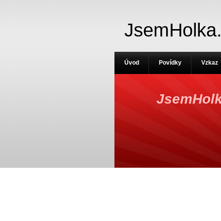
JsemHolka
Úvod
Povídky
Vzkaz
JsemHolk