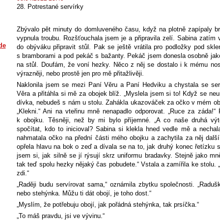
28. Potrestané servírky
Zbývalo pět minuty do domluveného času, když na plotně zapípaly br
vypnula troubu. Rozšťouchala jsem je a připravila zelí. Sabina zatím
de
do obýváku připravit stůl. Pak se ještě vrátila pro podložky pod skle
s bramborami a pod pekáč s bažanty. Pekáč jsem donesla osobně jako
na stůl. Doufám, že voní hezky. Něco z něj se dostalo i k mému nos
výrazněji, nebo prostě jen pro mě přitažlivěji.
Naklonila jsem se mezi Paní Věru a Paní Hedviku a chystala se serv
Věra a přitáhla si mě za obojek blíž. „Myslela jsem si to! Když se n
dívka, nebudeš s nám u stolu. Zahákla ukazováček za očko v mém oboj
„Klekni.“ Ani na vteřinu mně nenapadlo odporovat. „Ruce za záda!“
k obojku. Těsněji, než by mi bylo příjemné. „A co naše druhá vý
spočítat, kdo to inicioval? Sabina si klekla hned vedle mě a nechal
nahmatala očko na přední části mého obojku a zachytila za něj další
opřela hlavu na bok o zeď a dívala se na to, jak druhý konec řetízku 
jsem si, jak silně se jí rýsují skrz uniformu bradavky. Stejně jako 
tak teď spolu hezky nějaký čas pobudete.“ Vstala a zamířila ke stolu.
zdi.“
„Raději budu servírovat sama,“ oznámila zbytku společnosti. „Radušk
nebo stehýnka. Můžu ti dát obojí, je toho dost.“
„Myslím, že potřebuju obojí, jak pořádná stehýnka, tak prsíčka.“
„To máš pravdu, jsi ve vývinu.“