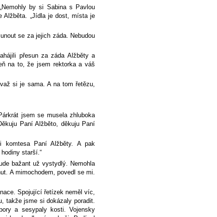
 „Nemohly by si Sabina s Pavlou
Alžběta. „Jídla je dost, místa je
esunout se za jejich záda. Nebudou
ájili přesun za záda Alžběty a
ň na to, že jsem rektorka a váš
zvaž si je sama. A na tom řetězu,
 Párkrát jsem se musela zhluboka
„Děkuju Paní Alžběto, děkuju Paní
 komtesa Paní Alžběty. A pak
hodiny starší.“
 bude bažant už vystydlý. Nemohla
nut. A mimochodem, povedl se mi.
nace. Spojující řetízek neměl víc,
, takže jsme si dokázaly poradit.
íbory a sesypaly kosti. Vojensky