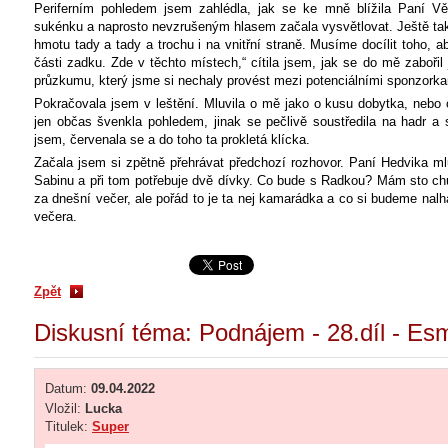
Periferním pohledem jsem zahlédla, jak se ke mně blížila Paní V
sukénku a naprosto nevzrušeným hlasem začala vysvětlovat. Ještě ta
hmotu tady a tady a trochu i na vnitřní straně. Musíme docílit toho, ab
části zadku. Zde v těchto místech,“ cítila jsem, jak se do mě zabořil j
průzkumu, který jsme si nechaly provést mezi potenciálními sponzorkami
Pokračovala jsem v leštění. Mluvila o mě jako o kusu dobytka, neb
jen občas švenkla pohledem, jinak se pečlivě soustředila na hadr a s
jsem, červenala se a do toho ta prokletá klícka.
Začala jsem si zpětně přehrávat předchozí rozhovor. Paní Hedvika ml
Sabinu a při tom potřebuje dvě dívky. Co bude s Radkou? Mám sto chutí
za dnešní večer, ale pořád to je ta nej kamarádka a co si budeme nalh
večera.
Zpět
Diskusní téma: Podnájem - 28.díl - E
Datum:
09.04.2022
Vložil:
Lucka
Titulek:
Super