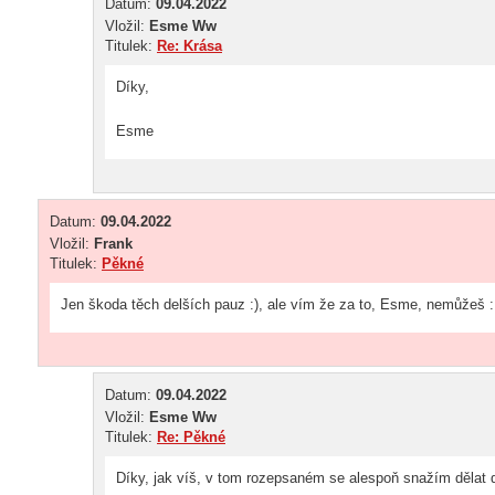
Datum:
09.04.2022
Vložil:
Esme Ww
Titulek:
Re: Krása
Díky,
Esme
Datum:
09.04.2022
Vložil:
Frank
Titulek:
Pěkné
Jen škoda těch delších pauz :), ale vím že za to, Esme, nemůžeš 
Datum:
09.04.2022
Vložil:
Esme Ww
Titulek:
Re: Pěkné
Díky, jak víš, v tom rozepsaném se alespoň snažím dělat de