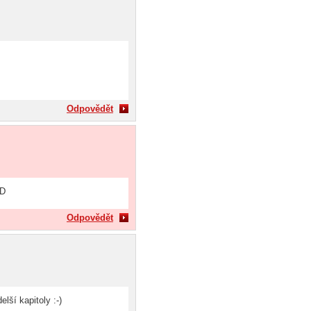
Odpovědět
:D
Odpovědět
lší kapitoly :-)