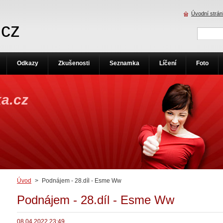
Úvodní strá
.cz
Odkazy
Zkušenosti
Seznamka
Líčení
Foto
a.cz
Úvod
>
Podnájem - 28.díl - Esme Ww
Podnájem - 28.díl - Esme Ww
08.04.2022 23:49