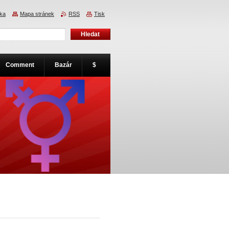
nka
Mapa stránek
RSS
Tisk
Comment
Bazár
$