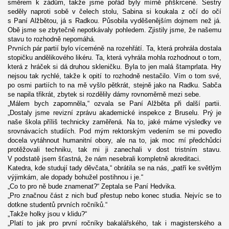
směrem k zádům, takže jsme pořád byly mírně přiškrcené. Sestry
seděly naproti sobě v čelech stolu, Sabina si koukala z očí do očí
s Paní Alžbětou, já s Radkou. Působila vyděšenějším dojmem než já.
Obě jsme se zbytečně nepotkávaly pohledem. Zjistily jsme, že našemu
stavu to rozhodně nepomáhá.
Prvních pár partií bylo víceméně na rozehřátí. Ta, která prohrála dostala
stopičku andělikového likéru. Ta, která vyhrála mohla rozhodnout o tom,
která z hráček si dá druhou skleničku. Byla to jen malá štamprlata. Hry
nejsou tak rychlé, takže k opití to rozhodně nestačilo. Vím o tom své,
po osmi partiích to na mě vyšlo pětkrát, stejně jako na Radku. Sabča
se napila třikrát, zbytek si rozdělily dámy rovnoměrně mezi sebe.
„Málem bych zapomněla,“ ozvala se Paní Alžběta při další partii.
„Dostaly jsme revizní zprávu akademické inspekce z Bruselu. Prý je
naše škola příliš technicky zaměřená. Na to, jaké máme výsledky ve
srovnávacích studiích. Pod mým rektorským vedením se mi povedlo
docela vytáhnout humanitní obory, ale na to, jak moc mí předchůdci
protěžovali techniku, tak mi ji zanechali v dost tristním stavu.
V podstatě jsem šťastná, že nám nesebrali kompletně akreditaci.
Katedra, kde studují tady děvčata,“ obrátila se na nás, „patří ke světlým
výjimkám, ale dopady bohužel postihnou i je.“
„Co to pro ně bude znamenat?“ Zeptala se Paní Hedvika.
„Pro značnou část z nich buď přestup nebo konec studia. Nejvíc se to
dotkne studentů prvních ročníků.“
„Takže holky jsou v klidu?“
„Platí to jak pro první ročníky bakalářského, tak i magisterského a