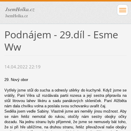
JsemHolka.cz
JsemHolka.cz
Podnájem - 29.díl - Esme
Ww
14.04.2022 22:19
29. Nový obor
Vytřely jsme stůl do sucha a odnesly utěrky do kuchyně. Když jsme se
vrátily, Paní Věra už rozdávala partii rozesa a její sestra připravila na
stůl litrovou lahev likéru a sadu panákových skleniček. Paní Alžběta
nám dala chvilku volna a poslala svou schovanku uvařit čaj.
Seděla jsem vedle Sabiny. Vlastně jsme ani neměly jinou možnost. Aby
se nám řetěz nemotal do rukou, otočily nám sestry obojky očky
dozadu. Na jednu stranu bylo příjemné, že jsme se nemusely bát toho,
že si při hře ublížíme, na druhou stranu, řetěz převažoval naše obojky