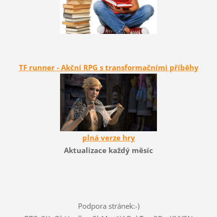
TF runner - Akční RPG s transformačními příběhy
plná verze hry
Aktualizace každý měsíc
Podpora stránek:-)