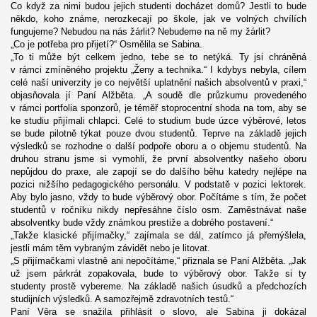
Co když za nimi budou jejich studenti docházet domů? Jestli to bude
někdo, koho známe, nerozkecají po škole, jak ve volných chvílích
fungujeme? Nebudou na nás žárlit? Nebudeme na ně my žárlit?
„Co je potřeba pro přijetí?“ Osmělila se Sabina.
„To ti může být celkem jedno, tebe se to netýká. Ty jsi chráněná
v rámci zmíněného projektu „Ženy a technika.“ I kdybys nebyla, cílem
celé naší univerzity je co největší uplatnění našich absolventů v praxi,“
objasňovala jí Paní Alžběta. „A soudě dle průzkumu provedeného
v rámci portfolia sponzorů, je téměř stoprocentní shoda na tom, aby se
ke studiu přijímali chlapci. Celé to studium bude úzce výběrové, letos
se bude pilotně týkat pouze dvou studentů. Teprve na základě jejich
výsledků se rozhodne o další podpoře oboru a o objemu studentů. Na
druhou stranu jsme si vymohli, že první absolventky našeho oboru
nepůjdou do praxe, ale zapojí se do dalšího běhu katedry nejlépe na
pozici nižšího pedagogického personálu. V podstatě v pozici lektorek.
Aby bylo jasno, vždy to bude výběrový obor. Počítáme s tím, že počet
studentů v ročníku nikdy nepřesáhne číslo osm. Zaměstnávat naše
absolventky bude vždy známkou prestiže a dobrého postavení.“
„Takže klasické přijímačky,“ zajímala se dál, zatímco já přemýšlela,
jestli mám těm vybraným závidět nebo je litovat.
„S přijímačkami vlastně ani nepočítáme,“ přiznala se Paní Alžběta. „Jak
už jsem párkrát zopakovala, bude to výběrový obor. Takže si ty
studenty prostě vybereme. Na základě našich úsudků a předchozích
studijních výsledků. A samozřejmě zdravotních testů.“
Paní Věra se snažila přihlásit o slovo, ale Sabina ji dokázal