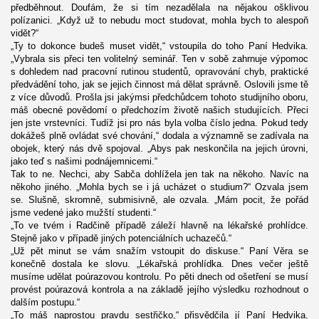
předběhnout. Doufám, že si tím nezadělala na nějakou ošklivou
polízanici. „Když už to nebudu moct studovat, mohla bych to alespoň
vidět?“
„Ty to dokonce budeš muset vidět,“ vstoupila do toho Paní Hedvika.
„Vybrala sis přeci ten volitelný seminář. Ten v sobě zahrnuje výpomoc
s dohledem nad pracovní rutinou studentů, opravování chyb, praktické
předvádění toho, jak se jejich činnost má dělat správně. Oslovili jsme tě
z více důvodů. Prošla jsi jakýmsi předchůdcem tohoto studijního oboru,
máš obecné povědomí o předchozím životě našich studujících. Přeci
jen jste vrstevníci. Tudíž jsi pro nás byla volba číslo jedna. Pokud tedy
dokážeš plně ovládat své chování,“ dodala a významně se zadívala na
obojek, který nás dvě spojoval. „Abys pak neskončila na jejich úrovni,
jako teď s našimi podnájemnicemi.“
Tak to ne. Nechci, aby Sabča dohlížela jen tak na někoho. Navíc na
někoho jiného. „Mohla bych se i já ucházet o studium?“ Ozvala jsem
se. Slušně, skromně, submisivně, ale ozvala. „Mám pocit, že pořád
jsme vedené jako mužští studenti.“
„To ve tvém i Radčině případě záleží hlavně na lékařské prohlídce.
Stejně jako v případě jiných potenciálních uchazečů.“
„Už pět minut se vám snažím vstoupit do diskuse.“ Paní Věra se
konečně dostala ke slovu. „Lékařská prohlídka. Dnes večer ještě
musíme udělat poúrazovou kontrolu. Po pěti dnech od ošetření se musí
provést poúrazová kontrola a na základě jejího výsledku rozhodnout o
dalším postupu.“
„To máš naprostou pravdu sestřičko,“ přisvědčila jí Paní Hedvika.