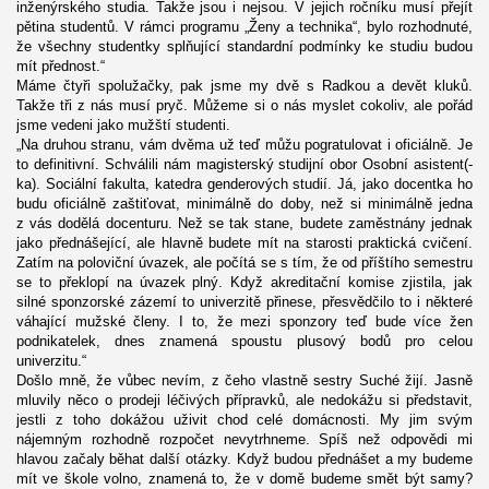
inženýrského studia. Takže jsou i nejsou. V jejich ročníku musí přejít
pětina studentů. V rámci programu „Ženy a technika“, bylo rozhodnuté,
že všechny studentky splňující standardní podmínky ke studiu budou
mít přednost.“
Máme čtyři spolužačky, pak jsme my dvě s Radkou a devět kluků.
Takže tři z nás musí pryč. Můžeme si o nás myslet cokoliv, ale pořád
jsme vedeni jako mužští studenti.
„Na druhou stranu, vám dvěma už teď můžu pogratulovat i oficiálně. Je
to definitivní. Schválili nám magisterský studijní obor Osobní asistent(-
ka). Sociální fakulta, katedra genderových studií. Já, jako docentka ho
budu oficiálně zaštiťovat, minimálně do doby, než si minimálně jedna
z vás dodělá docenturu. Než se tak stane, budete zaměstnány jednak
jako přednášející, ale hlavně budete mít na starosti praktická cvičení.
Zatím na poloviční úvazek, ale počítá se s tím, že od příštího semestru
se to překlopí na úvazek plný. Když akreditační komise zjistila, jak
silné sponzorské zázemí to univerzitě přinese, přesvědčilo to i některé
váhající mužské členy. I to, že mezi sponzory teď bude více žen
podnikatelek, dnes znamená spoustu plusový bodů pro celou
univerzitu.“
Došlo mně, že vůbec nevím, z čeho vlastně sestry Suché žijí. Jasně
mluvily něco o prodeji léčivých přípravků, ale nedokážu si představit,
jestli z toho dokážou uživit chod celé domácnosti. My jim svým
nájemným rozhodně rozpočet nevytrhneme. Spíš než odpovědi mi
hlavou začaly běhat další otázky. Když budou přednášet a my budeme
mít ve škole volno, znamená to, že v domě budeme smět být samy?