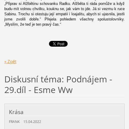
„Připrav si Alžbětinu schovanku Radku. Alžběta ti ráda pomůže a když
budu mít volnou chvilku, kouknu se, jak vám to jde. Já si vezmu k ruce
Sabinu. Trochu si otestuju její empatii i loajalitu, abych si ujasnila, jestli
jsme zvolili dobře.“ Přejela pohledem všechny spolustolovníky.
„Myslím, že teď je ten pravý čas.“
« Zpět
Diskusní téma: Podnájem -
29.díl - Esme Ww
Krása
FRANK
15.04.2022