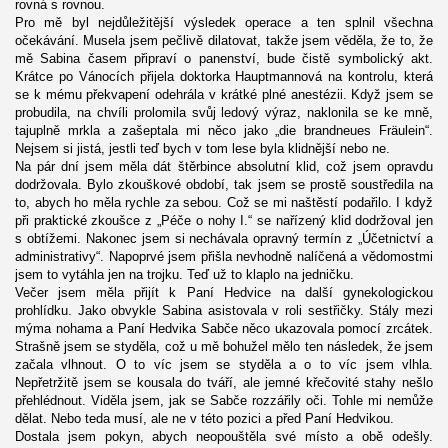
rovná s rovnou.
Pro mě byl nejdůležitější výsledek operace a ten splnil všechna
očekávání. Musela jsem pečlivě dilatovat, takže jsem věděla, že to, že
mě Sabina časem připraví o panenství, bude čistě symbolický akt.
Krátce po Vánocích přijela doktorka Hauptmannová na kontrolu, která
se k mému překvapení odehrála v krátké plné anestézii. Když jsem se
probudila, na chvíli prolomila svůj ledový výraz, naklonila se ke mně,
tajuplně mrkla a zašeptala mi něco jako „die brandneues Fräulein“.
Nejsem si jistá, jestli teď bych v tom lese byla klidnější nebo ne.
Na pár dní jsem měla dát štěrbince absolutní klid, což jsem opravdu
dodržovala. Bylo zkouškové období, tak jsem se prostě soustředila na
to, abych ho měla rychle za sebou. Což se mi naštěstí podařilo. I když
při praktické zkoušce z „Péče o nohy I.“ se nařízený klid dodržoval jen
s obtížemi. Nakonec jsem si nechávala opravný termín z „Účetnictví a
administrativy“. Napoprvé jsem přišla nevhodně nalíčená a vědomostmi
jsem to vytáhla jen na trojku. Teď už to klaplo na jedničku.
Večer jsem měla přijít k Paní Hedvice na další gynekologickou
prohlídku. Jako obvykle Sabina asistovala v roli sestřičky. Stály mezi
mýma nohama a Paní Hedvika Sabče něco ukazovala pomocí zrcátek.
Strašně jsem se styděla, což u mě bohužel mělo ten následek, že jsem
začala vlhnout. O to víc jsem se styděla a o to víc jsem vlhla.
Nepřetržitě jsem se kousala do tváří, ale jemné křečovité stahy nešlo
přehlédnout. Viděla jsem, jak se Sabče rozzářily oči. Tohle mi nemůže
dělat. Nebo teda musí, ale ne v této pozici a před Paní Hedvikou.
Dostala jsem pokyn, abych neopouštěla své místo a obě odešly.