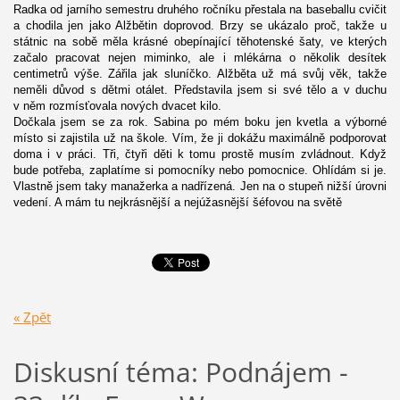
Radka od jarního semestru druhého ročníku přestala na baseballu cvičit
a chodila jen jako Alžbětin doprovod. Brzy se ukázalo proč, takže u
státnic na sobě měla krásné obepínající těhotenské šaty, ve kterých
začalo pracovat nejen miminko, ale i mlékárna o několik desítek
centimetrů výše. Zářila jak sluníčko. Alžběta už má svůj věk, takže
neměli důvod s dětmi otálet. Představila jsem si své tělo a v duchu
v něm rozmísťovala nových dvacet kilo.
Dočkala jsem se za rok. Sabina po mém boku jen kvetla a výborné
místo si zajistila už na škole. Vím, že ji dokážu maximálně podporovat
doma i v práci. Tři, čtyři děti k tomu prostě musím zvládnout. Když
bude potřeba, zaplatíme si pomocníky nebo pomocnice. Ohlídám si je.
Vlastně jsem taky manažerka a nadřízená. Jen na o stupeň nižší úrovni
vedení. A mám tu nejkrásnější a nejúžasnější šéfovou na světě
« Zpět
Diskusní téma: Podnájem -