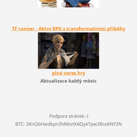
TF runner - Akční RPG s transformačními příběhy
plná verze hry
Aktualizace každý měsíc
Podpora stránek:-)
BTC: 3KnQbHwdkpn3hMzvtXAQykTpw3BssKNY3N