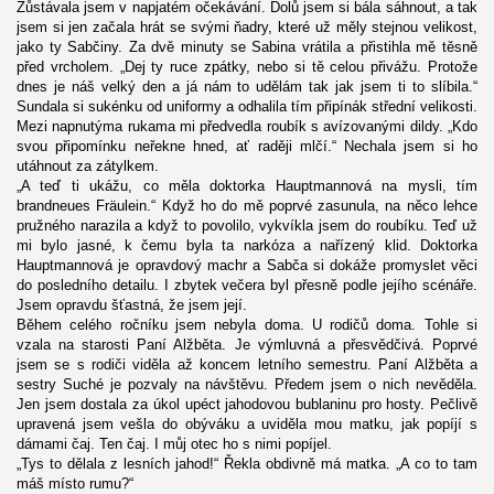
Zůstávala jsem v napjatém očekávání. Dolů jsem si bála sáhnout, a tak
jsem si jen začala hrát se svými ňadry, které už měly stejnou velikost,
jako ty Sabčiny. Za dvě minuty se Sabina vrátila a přistihla mě těsně
před vrcholem. „Dej ty ruce zpátky, nebo si tě celou přivážu. Protože
dnes je náš velký den a já nám to udělám tak jak jsem ti to slíbila.“
Sundala si sukénku od uniformy a odhalila tím připínák střední velikosti.
Mezi napnutýma rukama mi předvedla roubík s avízovanými dildy. „Kdo
svou připomínku neřekne hned, ať raději mlčí.“ Nechala jsem si ho
utáhnout za zátylkem.
„A teď ti ukážu, co měla doktorka Hauptmannová na mysli, tím
brandneues Fräulein.“ Když ho do mě poprvé zasunula, na něco lehce
pružného narazila a když to povolilo, vykvíkla jsem do roubíku. Teď už
mi bylo jasné, k čemu byla ta narkóza a nařízený klid. Doktorka
Hauptmannová je opravdový machr a Sabča si dokáže promyslet věci
do posledního detailu. I zbytek večera byl přesně podle jejího scénáře.
Jsem opravdu šťastná, že jsem její.
Během celého ročníku jsem nebyla doma. U rodičů doma. Tohle si
vzala na starosti Paní Alžběta. Je výmluvná a přesvědčivá. Poprvé
jsem se s rodiči viděla až koncem letního semestru. Paní Alžběta a
sestry Suché je pozvaly na návštěvu. Předem jsem o nich nevěděla.
Jen jsem dostala za úkol upéct jahodovou bublaninu pro hosty. Pečlivě
upravená jsem vešla do obýváku a uviděla mou matku, jak popíjí s
dámami čaj. Ten čaj. I můj otec ho s nimi popíjel.
„Tys to dělala z lesních jahod!“ Řekla obdivně má matka. „A co to tam
máš místo rumu?“