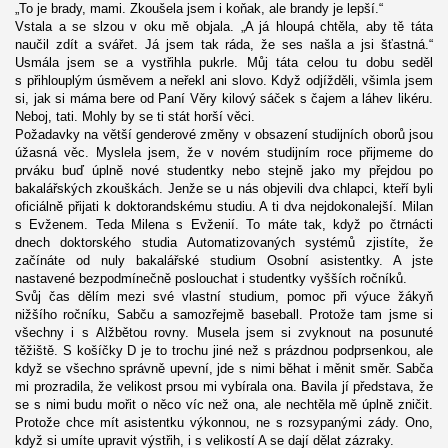
„To je brady, mami. Zkoušela jsem i koňak, ale brandy je lepší.“
Vstala a se slzou v oku mě objala. „A já hloupá chtěla, aby tě táta
naučil zdít a svářet. Já jsem tak ráda, že ses našla a jsi šťastná.“
Usmála jsem se a vystřihla pukrle. Můj táta celou tu dobu seděl
s přihlouplým úsměvem a neřekl ani slovo. Když odjížděli, všimla jsem
si, jak si máma bere od Paní Věry kilový sáček s čajem a láhev likéru.
Neboj, tati. Mohly by se ti stát horší věci.
Požadavky na větší genderové změny v obsazení studijních oborů jsou
úžasná věc. Myslela jsem, že v novém studijním roce přijmeme do
prváku buď úplně nové studentky nebo stejně jako my přejdou po
bakalářských zkouškách. Jenže se u nás objevili dva chlapci, kteří byli
oficiálně přijati k doktorandskému studiu. A ti dva nejdokonalejší. Milan
s Evženem. Teda Milena s Evženií. To máte tak, když po čtrnácti
dnech doktorského studia Automatizovaných systémů zjistíte, že
začínáte od nuly bakalářské studium Osobní asistentky. A jste
nastavené bezpodmínečně poslouchat i studentky vyšších ročníků.
Svůj čas dělím mezi své vlastní studium, pomoc při výuce žákyň
nižšího ročníku, Sabču a samozřejmě baseball. Protože tam jsme si
všechny i s Alžbětou rovny. Musela jsem si zvyknout na posunuté
těžiště. S košíčky D je to trochu jiné než s prázdnou podprsenkou, ale
když se všechno správně upevní, jde s nimi běhat i měnit směr. Sabča
mi prozradila, že velikost prsou mi vybírala ona. Bavila jí představa, že
se s nimi budu mořit o něco víc než ona, ale nechtěla mě úplně zničit.
Protože chce mít asistentku výkonnou, ne s rozsypanými zády. Ono,
když si umíte upravit výstřih, i s velikostí A se dají dělat zázraky.