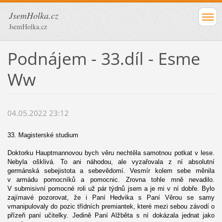
JsemHolka.cz
JsemHolka.cz
Podnájem - 33.díl - Esme
Ww
04.05.2022 23:12
33. Magisterské studium
Doktorku Hauptmannovou bych věru nechtěla samotnou potkat v lese.
Nebyla ošklivá. To ani náhodou, ale vyzařovala z ní absolutní
germánská sebejistota a sebevědomí. Vesmír kolem sebe měnila
v armádu pomocníků a pomocnic. Zrovna tohle mně nevadilo.
V submisivní pomocné roli už pár týdnů jsem a je mi v ní dobře. Bylo
zajímavé pozorovat, že i Paní Hedvika s Paní Věrou se samy
vmanipulovaly do pozic třídních premiantek, které mezi sebou závodí o
přízeň paní učitelky. Jedině Paní Alžběta s ní dokázala jednat jako