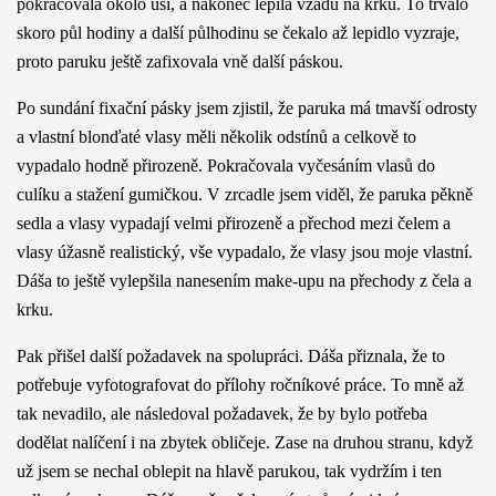
pokračovala okolo uší, a nakonec lepila vzadu na krku. To trvalo
skoro půl hodiny a další půlhodinu se čekalo až lepidlo vyzraje,
proto paruku ještě zafixovala vně další páskou.
Po sundání fixační pásky jsem zjistil, že paruka má tmavší odrosty
a vlastní blonďaté vlasy měli několik odstínů a celkově to
vypadalo hodně přirozeně. Pokračovala vyčesáním vlasů do
culíku a stažení gumičkou. V zrcadle jsem viděl, že paruka pěkně
sedla a vlasy vypadají velmi přirozeně a přechod mezi čelem a
vlasy úžasně realistický, vše vypadalo, že vlasy jsou moje vlastní.
Dáša to ještě vylepšila nanesením make-upu na přechody z čela a
krku.
Pak přišel další požadavek na spolupráci. Dáša přiznala, že to
potřebuje vyfotografovat do přílohy ročníkové práce. To mně až
tak nevadilo, ale následoval požadavek, že by bylo potřeba
dodělat nalíčení i na zbytek obličeje. Zase na druhou stranu, když
už jsem se nechal oblepit na hlavě parukou, tak vydržím i ten