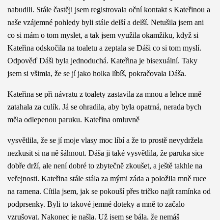
nabudili. Stále častěji jsem registrovala oční kontakt s Kateřinou a
naše vzájemné pohledy byli stále delší a delší. Netušila jsem ani
co si mám o tom myslet, a tak jsem využila okamžiku, když si
Kateřina odskočila na toaletu a zeptala se Dáši co si tom myslí.
Odpověď Dáši byla jednoduchá. Kateřina je bisexuální. Taky
jsem si všimla, že se jí jako holka líbíš, pokračovala Dáša.
Kateřina se při návratu z toalety zastavila za mnou a lehce mně
zatahala za culík. Já se ohradila, aby byla opatrná, nerada bych
měla odlepenou paruku. Kateřina omluvně
vysvětlila, že se jí moje vlasy moc líbí a že to prostě nevydržela
nezkusit si na ně šáhnout. Dáša ji také vysvětlila, že paruka sice
dobře drží, ale není dobré to zbytečně zkoušet, a ještě takhle na
veřejnosti. Kateřina stále stála za mými záda a položila mně ruce
na ramena. Cítila jsem, jak se pokouší přes tričko najít ramínka od
podprsenky. Byli to takové jemné doteky a mně to začalo
vzrušovat. Nakonec je našla. Už jsem se bála, že nemáš