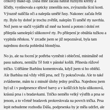
celkový make-up. Dáša mně začala natírat různými krémy a
líčidly, vystínovala a opticky zmenšila nos, zvýraznila lícní kosti.
Výrazně nalíčila oči a nalepila umělé řasy. Nakonec začala řešit
rty. Bylo by dobré je trochu zvětšit, nalepím Ti umělé rty navrhla.
Než jsem se stačil vyjádřit už mně na horní a potom i dolní ret
přilepila samolepící silikonové rty. Po přilepení je obtáhla tužkou a
vyplnila rtěnkou. V zrcadle jsem se již nepoznával, byla tam
najednou docela pohledná blondýna.
No jo, ale na focení je potřeba vyměnit i oblečení, minimálně od
pasu nahoru, nemůžu Tě fotit v pánské košili. Přinesla růžové
tričko. Uděláme Barbínu komentovala, když jsem si ho oblékl.
Ale Barbína má vždy větší prsa, než Ty pokračovala. Ale to také
zvládneme, mám tu z minulé úlohy jedny prsíčka. Najednou jsem
byl už i v podprsence tělové barvy a v košíčcích byla silikonová,
krásná prsa i s bradavkami. Tričko nemělo velký výstřih a prsa se
jenom, a to včetně bradavek prokreslovala na povrch trička. Prsa
lepit nebudeme rozhodla Dáša, podprsenka by je měla udržet, ale