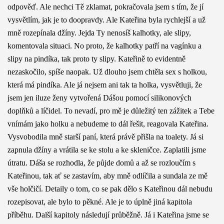
odpověď. Ale nechci Tě zklamat, pokračovala jsem s tím, že jí
vysvětlím, jak je to doopravdy. Ale Kateřina byla rychlejší a už
mně rozepínala džíny. Jejda Ty nenosíš kalhotky, ale slipy,
komentovala situaci. No proto, že kalhotky patří na vagínku a
slipy na pindíka, tak proto ty slipy. Kateřině to evidentně
nezaskočilo, spíše naopak. Už dlouho jsem chtěla sex s holkou,
která má pindíka. Ale já nejsem ani tak ta holka, vysvětluji, že
jsem jen iluze ženy vytvořená Dášou pomocí silikonových
doplňků a líčidel. To nevadí, pro mě je důležitý ten zážitek a Tebe
vnímám jako holku a nebudeme to dál řešit, reagovala Kateřina.
Vysvobodila mně starší paní, která právě přišla na toalety. Já si
zapnula džíny a vrátila se ke stolu a ke skleničce. Zaplatili jsme
útratu. Dáša se rozhodla, že půjde domů a až se rozloučím s
Kateřinou, tak ať se zastavím, aby mně odlíčila a sundala ze mě
vše holčičí. Detaily o tom, co se pak dělo s Kateřinou dál nebudu
rozepisovat, ale bylo to pěkné. Ale je to úplně jiná kapitola
příběhu. Další kapitoly následují průběžně. Já i Kateřina jsme se