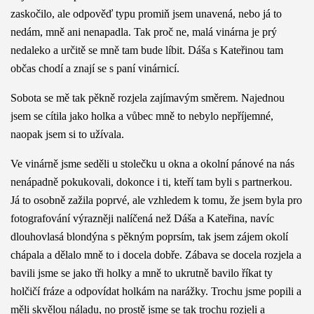
zaskočilo, ale odpověď typu promiň jsem unavená, nebo já to
nedám, mně ani nenapadla. Tak proč ne, malá vinárna je prý
nedaleko a určitě se mně tam bude líbit. Dáša s Kateřinou tam
občas chodí a znají se s paní vinárnicí.
Sobota se mě tak pěkně rozjela zajímavým směrem. Najednou
jsem se cítila jako holka a vůbec mně to nebylo nepříjemné,
naopak jsem si to užívala.
Ve vinárně jsme seděli u stolečku u okna a okolní pánové na nás
nenápadně pokukovali, dokonce i ti, kteří tam byli s partnerkou.
Já to osobně zažila poprvé, ale vzhledem k tomu, že jsem byla pro
fotografování výrazněji nalíčená než Dáša a Kateřina, navíc
dlouhovlasá blondýna s pěkným poprsím, tak jsem zájem okolí
chápala a dělalo mně to i docela dobře. Zábava se docela rozjela a
bavili jsme se jako tři holky a mně to ukrutně bavilo říkat ty
holčičí fráze a odpovídat holkám na narážky. Trochu jsme popili a
měli skvělou náladu, no prostě jsme se tak trochu rozjeli a