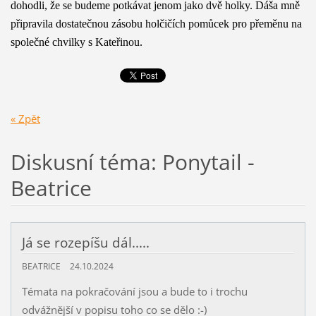
dohodli, že se budeme potkávat jenom jako dvě holky. Dáša mně
připravila dostatečnou zásobu holčičích pomůcek pro přeměnu na
společné chvilky s Kateřinou.
« Zpět
Diskusní téma: Ponytail -
Beatrice
Já se rozepíšu dál.....
BEATRICE
24.10.2024
Témata na pokračování jsou a bude to i trochu
odvážnější v popisu toho co se dělo :-)