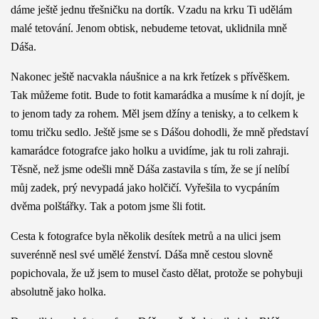
dáme ještě jednu třešničku na dortík. Vzadu na krku Ti udělám
malé tetování. Jenom obtisk, nebudeme tetovat, uklidnila mně
Dáša.
Nakonec ještě nacvakla náušnice a na krk řetízek s přívěškem.
Tak můžeme fotit. Bude to fotit kamarádka a musíme k ní dojít, je
to jenom tady za rohem. Měl jsem džíny a tenisky, a to celkem k
tomu tričku sedlo. Ještě jsme se s Dášou dohodli, že mně představí
kamarádce fotografce jako holku a uvidíme, jak tu roli zahraji.
Těsně, než jsme odešli mně Dáša zastavila s tím, že se jí nelíbí
můj zadek, prý nevypadá jako holčičí. Vyřešila to vycpáním
dvěma polštářky. Tak a potom jsme šli fotit.
Cesta k fotografce byla několik desítek metrů a na ulici jsem
suverénně nesl své umělé ženství. Dáša mně cestou slovně
popichovala, že už jsem to musel často dělat, protože se pohybuji
absolutně jako holka.