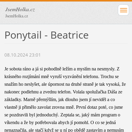
JsemHolka.cz
JsemHolka.cz
Ponytail - Beatrice
08.10.2024 23:01
Je sobota ráno a já si pohodlně ležím a myslím na nesmysly. Z
krásného rozjímání mně vyruší vyzvánění telefonu. Trochu se
snažím ho neslyšet, ale úpornost na druhé straně je tak vysoká, že
nakonec podlehnu a zvednu telefon. Volala spolužačka Dáša ze
základky. Marně přemýšlím, jak dlouho jsem jí neviděl a co
vlastně ji přimělo zavolat zrovna mně. První dotaz poté, co jsme
se pozdravili byl jednoduchý. Zeptala se, jaký mám program o
víkendu a že by potřebovala abych jí pomohl. O co se jedná
nenaznačila, ale stačí když se u ní po obědě zastavím a nemusím