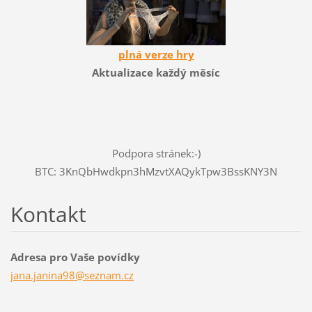
plná verze hry
Aktualizace každý měsíc
Podpora stránek:-)
BTC: 3KnQbHwdkpn3hMzvtXAQykTpw3BssKNY3N
Kontakt
Adresa pro Vaše povídky
jana.jan
ina98@se
znam.cz