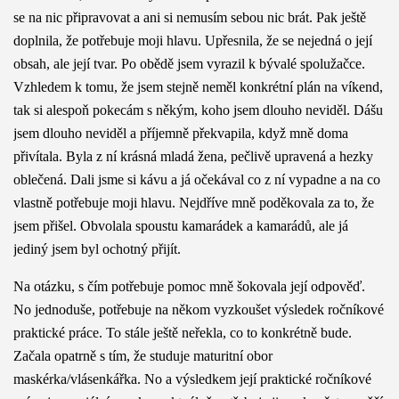
se na nic připravovat a ani si nemusím sebou nic brát. Pak ještě
doplnila, že potřebuje moji hlavu. Upřesnila, že se nejedná o její
obsah, ale její tvar. Po obědě jsem vyrazil k bývalé spolužačce.
Vzhledem k tomu, že jsem stejně neměl konkrétní plán na víkend,
tak si alespoň pokecám s někým, koho jsem dlouho neviděl. Dášu
jsem dlouho neviděl a příjemně překvapila, když mně doma
přivítala. Byla z ní krásná mladá žena, pečlivě upravená a hezky
oblečená. Dali jsme si kávu a já očekával co z ní vypadne a na co
vlastně potřebuje moji hlavu. Nejdříve mně poděkovala za to, že
jsem přišel. Obvolala spoustu kamarádek a kamarádů, ale já
jediný jsem byl ochotný přijít.
Na otázku, s čím potřebuje pomoc mně šokovala její odpověď.
No jednoduše, potřebuje na někom vyzkoušet výsledek ročníkové
praktické práce. To stále ještě neřekla, co to konkrétně bude.
Začala opatrně s tím, že studuje maturitní obor
maskérka/vlásenkářka. No a výsledkem její praktické ročníkové