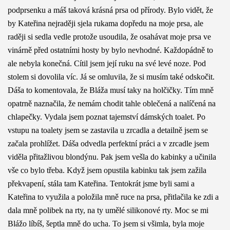
podprsenku a máš taková krásná prsa od přírody. Bylo vidět, že
by Kateřina nejraději sjela rukama dopředu na moje prsa, ale
raději si sedla vedle protože usoudila, že osahávat moje prsa ve
vinárně před ostatními hosty by bylo nevhodné. Každopádně to
ale nebyla konečná. Cítil jsem její ruku na své levé noze. Pod
stolem si dovolila víc. Já se omluvila, že si musím také odskočit.
Dáša to komentovala, že Bláža musí taky na holčičky. Tím mně
opatrně naznačila, že nemám chodit tahle oblečená a nalíčená na
chlapečky. Vydala jsem poznat tajemství dámských toalet. Po
vstupu na toalety jsem se zastavila u zrcadla a detailně jsem se
začala prohlížet. Dáša odvedla perfektní práci a v zrcadle jsem
viděla přitažlivou blondýnu. Pak jsem vešla do kabinky a učinila
vše co bylo třeba. Když jsem opustila kabinku tak jsem zažila
překvapení, stála tam Kateřina. Tentokrát jsme byli sami a
Kateřina to využila a položila mně ruce na prsa, přitlačila ke zdi a
dala mně polibek na rty, na ty umělé silikonové rty. Moc se mi
Blážo líbíš, šeptla mně do ucha. To jsem si všimla, byla moje