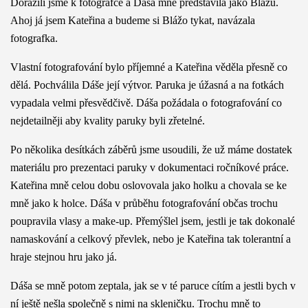
Dorazili jsme k fotografce a Dáša mně představila jako Blážu.
Ahoj já jsem Kateřina a budeme si Blážo tykat, navázala
fotografka.
Vlastní fotografování bylo příjemné a Kateřina věděla přesně co
dělá. Pochválila Dáše její výtvor. Paruka je úžasná a na fotkách
vypadala velmi přesvědčivě. Dáša požádala o fotografování co
nejdetailněji aby kvality paruky byli zřetelné.
Po několika desítkách záběrů jsme usoudili, že už máme dostatek
materiálu pro prezentaci paruky v dokumentaci ročníkové práce.
Kateřina mně celou dobu oslovovala jako holku a chovala se ke
mně jako k holce. Dáša v průběhu fotografování občas trochu
poupravila vlasy a make-up. Přemýšlel jsem, jestli je tak dokonalé
namaskování a celkový převlek, nebo je Kateřina tak tolerantní a
hraje stejnou hru jako já.
Dáša se mně potom zeptala, jak se v té paruce cítím a jestli bych v
ní ještě nešla společně s nimi na skleničku. Trochu mně to