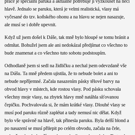
práce je speciální paruka a aktuálně potřebuje ji vyzkoušet na něčí
hlavě. Jednalo se paruku, která je velmi realistická, vlasy má
vyčesané do tzv. koňského ohonu a na hlavu se nejen nasazuje,
ale musí se i dobře upevnit.
Když už jsem došel k Dáše, tak mně bylo hloupé se tomu bránit a
odmítat. Bohužel jsem ale ani nedokázal předjímat co všechno to
bude znamenat a co všechno tuto sobotu podstoupím.
Odhodlaně jsem si sedl na židličku a nechal jsem odevzdaně vše
na Dášu. Ta mně předem ujistila, že to nebude bolet a ani to
nebude nepříjemné. Začala nasazením pásky tělové barvy na
obvod hlavy v místech, kde rostou vlasy. Pod pásku schovala
všechny moje vlasy, na zbytek hlavy mně natáhla síťovanou
čepičku. Pochvalovala si, že mám krátké vlasy. Dlouhé vlasy se
musí pod paruku různě zaplétat a tady nemusí nic dělat. Když
bylo vše správně na hlavě, tak přinesla paruku. Byla delší blond a
po nasazení se musí přilepit po celém obvodu, začala na čele,