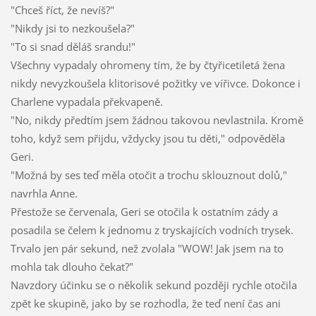
"Chceš říct, že nevíš?"
"Nikdy jsi to nezkoušela?"
"To si snad děláš srandu!"
Všechny vypadaly ohromeny tím, že by čtyřicetiletá žena
nikdy nevyzkoušela klitorisové požitky ve vířivce. Dokonce i
Charlene vypadala překvapeně.
"No, nikdy předtím jsem žádnou takovou nevlastnila. Kromě
toho, když sem přijdu, vždycky jsou tu děti," odpověděla
Geri.
"Možná by ses teď měla otočit a trochu sklouznout dolů,"
navrhla Anne.
Přestože se červenala, Geri se otočila k ostatním zády a
posadila se čelem k jednomu z tryskajících vodních trysek.
Trvalo jen pár sekund, než zvolala "WOW! Jak jsem na to
mohla tak dlouho čekat?"
Navzdory účinku se o několik sekund později rychle otočila
zpět ke skupině, jako by se rozhodla, že teď není čas ani