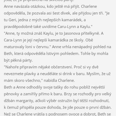
Anne navázala otázkou, kdo ještě má přijít. Charlene
odpověděla, že pozvala asi šest dívek, ale přijdou jen tři. "Je
tu Geri, jedna z mých nejlepších kamarádek, a
pravděpodobně také uvidíme Caru-Lynn a Kaylu."
"Anne, ty možná znáš Kaylu, je to Jasonova přítelkyně. A
Cara-Lynn je její nejlepší kamarádka ze školy. Obě
maturovaly loni v červnu." Anne vrhla nenápadný pohled na
Beth, která odpověděla lstivým pohledem. Tohle by mohla
být pěkná párty.
"Nahoře připravím nějaké občerstvení. Proč si vy dvě
nevezmete plavky a neuděláte si drink v baru. Myslím, že už
mám skoro všechno," nabídla Charlene.
Beth a Anne odhodily svoje tašky do rohu poblíž největší
pěnovky a zamířily přímo k baru. Brzy se rozhodly pro velký
džbán margarity, ačkoli výběr ostružin byl těžší rozhodnutí,
k čemuž přispěla pouze dohoda, že jde pouze o první džbán.
Než se Charlene vrátila s podnosem ovoce a dobrot, Beth se