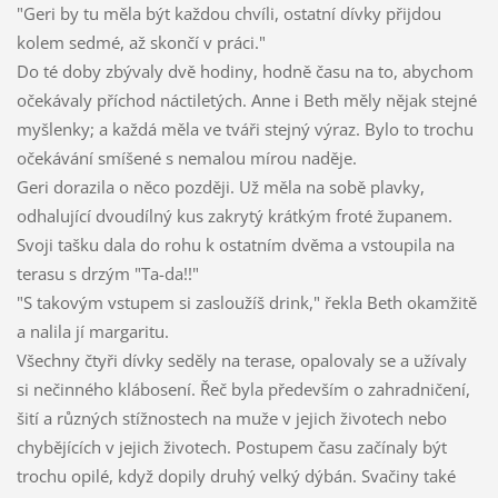
"Geri by tu měla být každou chvíli, ostatní dívky přijdou
kolem sedmé, až skončí v práci."
Do té doby zbývaly dvě hodiny, hodně času na to, abychom
očekávaly příchod náctiletých. Anne i Beth měly nějak stejné
myšlenky; a každá měla ve tváři stejný výraz. Bylo to trochu
očekávání smíšené s nemalou mírou naděje.
Geri dorazila o něco později. Už měla na sobě plavky,
odhalující dvoudílný kus zakrytý krátkým froté županem.
Svoji tašku dala do rohu k ostatním dvěma a vstoupila na
terasu s drzým "Ta-da!!"
"S takovým vstupem si zasloužíš drink," řekla Beth okamžitě
a nalila jí margaritu.
Všechny čtyři dívky seděly na terase, opalovaly se a užívaly
si nečinného klábosení. Řeč byla především o zahradničení,
šití a různých stížnostech na muže v jejich životech nebo
chybějících v jejich životech. Postupem času začínaly být
trochu opilé, když dopily druhý velký dýbán. Svačiny také