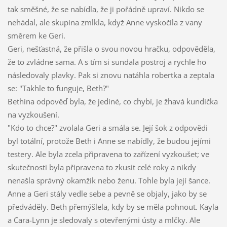
tak směšné, že se nabídla, že ji pořádně upraví. Nikdo se
nehádal, ale skupina zmlkla, když Anne vyskočila z vany
směrem ke Geri.
Geri, nešťastná, že přišla o svou novou hračku, odpověděla,
že to zvládne sama. A s tím si sundala postroj a rychle ho
následovaly plavky. Pak si znovu natáhla robertka a zeptala
se: "Takhle to funguje, Beth?"
Bethina odpověď byla, že jediné, co chybí, je žhavá kundička
na vyzkoušení.
"Kdo to chce?" zvolala Geri a smála se. Její šok z odpovědi
byl totální, protože Beth i Anne se nabídly, že budou jejími
testery. Ale byla zcela připravena to zařízení vyzkoušet; ve
skutečnosti byla připravena to zkusit celé roky a nikdy
nenašla správný okamžik nebo ženu. Tohle byla její šance.
Anne a Geri stály vedle sebe a pevně se objaly, jako by se
předváděly. Beth přemýšlela, kdy by se měla pohnout. Kayla
a Cara-Lynn je sledovaly s otevřenými ústy a mlčky. Ale