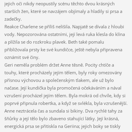
jejich oči nikdy neopustily scénu těchto dvou krásných
starších žen, které se navzájem objímaly a hladily si prsa a
zadečky.
Reakce Charlene se příliš nelišila. Napjatě se dívala z hloubi
vody. Nepozorována ostatními, její levá ruka klesla do klína
a plížila se do rozkroku plavek. Beth také pomalu
přibližovala prsty ke své kundičce, ještě nebyla připravena
oznámit své činy.
Geri neměla problém držet Anne těsně. Pocity chtíče a
touhy, které procházely jejím tělem, byly roky omezovány
přísnou výchovou a společenským tlakem, ale už bylo
načase. Její kundička byla promočená očekáváním a nával
vzrušení procházel jejím tělem. Byla mokrá od chvíle, kdy si
poprvé připnula robertka, a když se svlékla, byla vzrušenější.
Anne neztrácela čas a sundala si bikiny. Dva rychlé tahy za
šňůrky a její tělo bylo zbaveno stahující látky. Její krásná,
energická prsa se přitiskla na Geriina; jejich boky se tiskly