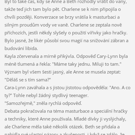
Byl to také čas, kdy se Anne a Beth rozhodly vrátit do vany,
takže teď jich tam bylo pět. Charlene se k nim připojila o
chvíli později. Konverzace se brzy vrátila k masturbaci a
silným proudům vody ve vaně. Charlene se zeptala nově
příchozích, jestli někdy slyšely o použití vířivky jako hračky.
Bylo jasné, že likér působí svou magií na snižování zábran a
budování libida.
Kayla zčervenala a mírně přikývla. Odpověď Cary-Lynn byla
méně tlumená a řekla: "Máme taky jednu. Miluji to tam."
Význam byl všem šesti jasný, ale Anne se musela zeptat:
"Děláš se s tím sama?"
Cara-Lynn zaváhala a s jistou jistotou odpověděla: "Ano. A co
ty?" Tohle nebyl žádný stydlivý teenager.
"Samozřejmě," zněla rychlá odpověď.
Debata pokračovala na téma masturbace a speciální hračky
a techniky, které Anne používala. Mladé dívky ji vyslýchaly,
ale Charlene měla také několik otázek. Beth se přidala a
nabídla své vlastní názory a zkušenosti, i když se zdálo, že