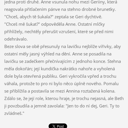
jedna proti druhé. Anne vsunula nohu mezi Geriiny, která
reagovala přitlačením pánve na stehno drobné brunetky.
"Chceš, abych tě šukala?" zeptala se Geri dychtivě.
"Chceš mě šukat?" odpověděla Anne. Ostatní mlčky
přihlížely, nechtěly přerušit vzrušení, které se před nimi
odehrávalo.
Beze slova se obě přesunuly na lavičku nejblíže vířivky, aby
ostatní měly jasný výhled na dění. Anne se posadila na
lavičku se zadečkem přečnívajícím z jednoho konce. Stehna
měla dokořán; její kundička nakrátko nahoře a vyholená
dole byla otevřená publiku. Geri vykročila vpřed a trochu
váhala, protože to pro ni bylo něco úplně nového. Pomalu
se přiblížila a postavila se mezi Annina roztažená kolena.
Zdálo se, že její role, kterou hraje, je trochu nejasná, ale Beth
ji povzbudila a jemně zavolala: "Jen to do ní dej, Geri. Ty to
zvládneš."