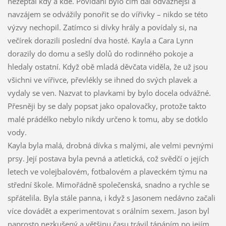
nezeptal kdy a kde. Povídání bylo čím dál odvážnější a
navzájem se odvážily ponořit se do vířivky – nikdo se této
výzvy nechopil. Zatímco si dívky hrály a povídaly si, na
večírek dorazili poslední dva hosté. Kayla a Cara Lynn
dorazily do domu a sešly dolů do rodinného pokoje a
hledaly ostatní. Když obě mladá děvčata viděla, že už jsou
všichni ve vířivce, převlékly se ihned do svých plavek a
vydaly se ven. Nazvat to plavkami by bylo docela odvážné.
Přesněji by se daly popsat jako opalovačky, protože takto
malé prádélko nebylo nikdy určeno k tomu, aby se dotklo
vody.
Kayla byla malá, drobná dívka s malými, ale velmi pevnými
prsy. Její postava byla pevná a atletická, což svědčí o jejích
letech ve volejbalovém, fotbalovém a plaveckém týmu na
střední škole. Mimořádně společenská, snadno a rychle se
spřátelila. Byla stále panna, i když s Jasonem nedávno začali
více dovádět a experimentovat s orálním sexem. Jason byl
naprosto nezkušený a většinu času trávil tápáním po jejím