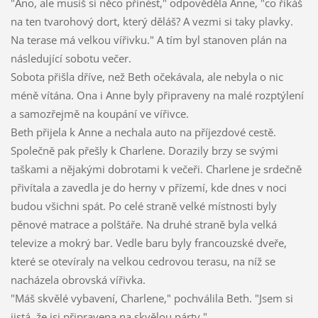
"Ano, ale musíš si něco přinést," odpověděla Anne, "co říkáš
na ten tvarohový dort, který děláš? A vezmi si taky plavky.
Na terase má velkou vířivku." A tím byl stanoven plán na
následující sobotu večer.
Sobota přišla dříve, než Beth očekávala, ale nebyla o nic
méně vítána. Ona i Anne byly připraveny na malé rozptýlení
a samozřejmě na koupání ve vířivce.
Beth přijela k Anne a nechala auto na příjezdové cestě.
Společně pak přešly k Charlene. Dorazily brzy se svými
taškami a nějakými dobrotami k večeři. Charlene je srdečně
přivítala a zavedla je do herny v přízemí, kde dnes v noci
budou všichni spát. Po celé straně velké místnosti byly
pěnové matrace a polštáře. Na druhé straně byla velká
televize a mokrý bar. Vedle baru byly francouzské dveře,
které se otevíraly na velkou cedrovou terasu, na níž se
nacházela obrovská vířivka.
"Máš skvělé vybavení, Charlene," pochválila Beth. "Jsem si
jistá, že jsi připravena na skvělou párty."