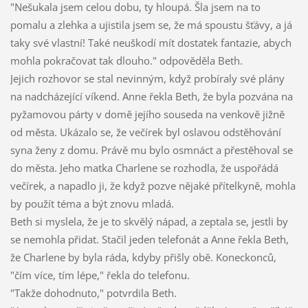
"Nešukala jsem celou dobu, ty hloupá. Šla jsem na to
pomalu a zlehka a ujistila jsem se, že má spoustu šťávy, a já
taky své vlastní! Také neuškodí mít dostatek fantazie, abych
mohla pokračovat tak dlouho." odpověděla Beth.
Jejich rozhovor se stal nevinným, když probíraly své plány
na nadcházející víkend. Anne řekla Beth, že byla pozvána na
pyžamovou párty v domě jejího souseda na venkově jižně
od města. Ukázalo se, že večírek byl oslavou odstěhování
syna ženy z domu. Právě mu bylo osmnáct a přestěhoval se
do města. Jeho matka Charlene se rozhodla, že uspořádá
večírek, a napadlo ji, že když pozve nějaké přítelkyně, mohla
by použít téma a být znovu mladá.
Beth si myslela, že je to skvělý nápad, a zeptala se, jestli by
se nemohla přidat. Stačil jeden telefonát a Anne řekla Beth,
že Charlene by byla ráda, kdyby přišly obě. Koneckonců,
"čím více, tím lépe," řekla do telefonu.
"Takže dohodnuto," potvrdila Beth.