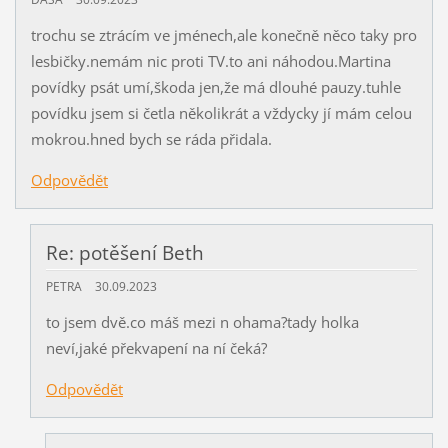
trochu se ztrácím ve jménech,ale konečně něco taky pro
lesbičky.nemám nic proti TV.to ani náhodou.Martina
povídky psát umí,škoda jen,že má dlouhé pauzy.tuhle
povídku jsem si četla několikrát a vždycky jí mám celou
mokrou.hned bych se ráda přidala.
Odpovědět
Re: potěšení Beth
PETRA
30.09.2023
to jsem dvě.co máš mezi n ohama?tady holka
neví,jaké překvapení na ní čeká?
Odpovědět