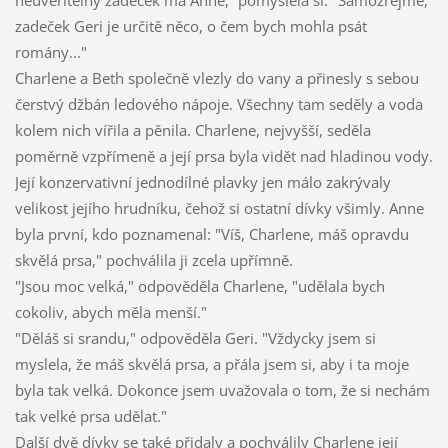
neuvěřitelný zadeček má Anne,“ pomyslela si. "Samozřejmě,
zadeček Geri je určitě něco, o čem bych mohla psát
romány..."
Charlene a Beth společně vlezly do vany a přinesly s sebou
čerstvý džbán ledového nápoje. Všechny tam seděly a voda
kolem nich vířila a pěnila. Charlene, nejvyšší, seděla
poměrně vzpřímeně a její prsa byla vidět nad hladinou vody.
Její konzervativní jednodílné plavky jen málo zakrývaly
velikost jejího hrudníku, čehož si ostatní dívky všimly. Anne
byla první, kdo poznamenal: "Víš, Charlene, máš opravdu
skvělá prsa," pochválila ji zcela upřímně.
"Jsou moc velká," odpověděla Charlene, "udělala bych
cokoliv, abych měla menší."
"Děláš si srandu," odpověděla Geri. "Vždycky jsem si
myslela, že máš skvělá prsa, a přála jsem si, aby i ta moje
byla tak velká. Dokonce jsem uvažovala o tom, že si nechám
tak velké prsa udělat."
Další dvě dívky se také přidaly a pochválily Charlene její