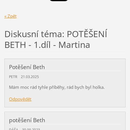
« Zpět
Diskusní téma: POTĚŠENÍ
BETH - 1.díl - Martina
Potěšení Beth
PETR
21.03.2025
Mám moc rád tyhle příběhy, rád bych byl holka.
Odpovědět
potěšení Beth
DÁŠA
30.09.2023