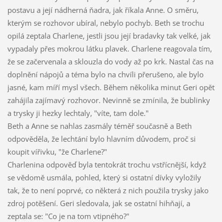
postavu a její nádherná ňadra, jak říkala Anne. O směru,
kterým se rozhovor ubíral, nebylo pochyb. Beth se trochu
opilá zeptala Charlene, jestli jsou její bradavky tak velké, jak
vypadaly přes mokrou látku plavek. Charlene reagovala tím,
že se začervenala a sklouzla do vody až po krk. Nastal čas na
doplnění nápojů a téma bylo na chvíli přerušeno, ale bylo
jasné, kam míří mysl všech. Během několika minut Geri opět
zahájila zajímavý rozhovor. Nevinně se zmínila, že bublinky
a trysky ji hezky lechtaly, "víte, tam dole."
Beth a Anne se nahlas zasmály téměř současně a Beth
odpověděla, že lechtání bylo hlavním důvodem, proč si
koupit vířivku, "že Charlene?"
Charlenina odpověď byla tentokrát trochu vstřícnější, když
se vědomě usmála, pohled, který si ostatní dívky vyložily
tak, že to není poprvé, co některá z nich použila trysky jako
zdroj potěšení. Geri sledovala, jak se ostatní hihňají, a
zeptala se: "Co je na tom vtipného?"