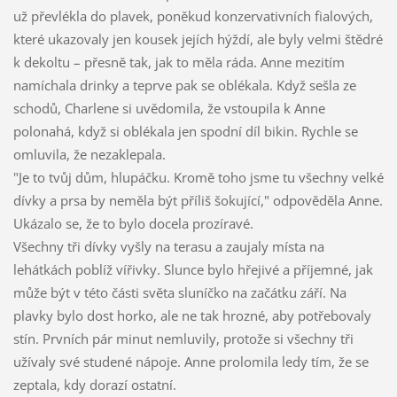
už převlékla do plavek, poněkud konzervativních fialových,
které ukazovaly jen kousek jejích hýždí, ale byly velmi štědré
k dekoltu – přesně tak, jak to měla ráda. Anne mezitím
namíchala drinky a teprve pak se oblékala. Když sešla ze
schodů, Charlene si uvědomila, že vstoupila k Anne
polonahá, když si oblékala jen spodní díl bikin. Rychle se
omluvila, že nezaklepala.
"Je to tvůj dům, hlupáčku. Kromě toho jsme tu všechny velké
dívky a prsa by neměla být příliš šokující," odpověděla Anne.
Ukázalo se, že to bylo docela prozíravé.
Všechny tři dívky vyšly na terasu a zaujaly místa na
lehátkách poblíž vířivky. Slunce bylo hřejivé a příjemné, jak
může být v této části světa sluníčko na začátku září. Na
plavky bylo dost horko, ale ne tak hrozné, aby potřebovaly
stín. Prvních pár minut nemluvily, protože si všechny tři
užívaly své studené nápoje. Anne prolomila ledy tím, že se
zeptala, kdy dorazí ostatní.