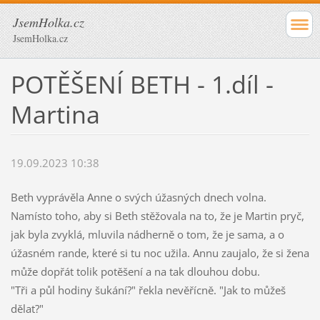
JsemHolka.cz
JsemHolka.cz
POTĚŠENÍ BETH - 1.díl -
Martina
19.09.2023 10:38
Beth vyprávěla Anne o svých úžasných dnech volna.
Namísto toho, aby si Beth stěžovala na to, že je Martin pryč,
jak byla zvyklá, mluvila nádherně o tom, že je sama, a o
úžasném rande, které si tu noc užila. Annu zaujalo, že si žena
může dopřát tolik potěšení a na tak dlouhou dobu.
"Tři a půl hodiny šukání?" řekla nevěřícně. "Jak to můžeš
dělat?"