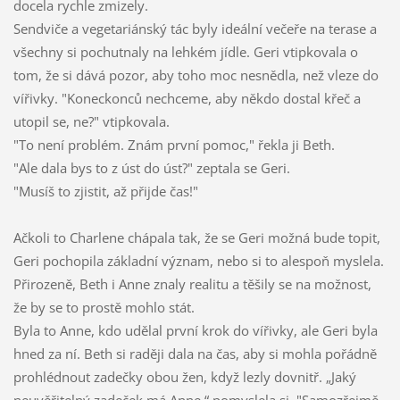
docela rychle zmizely.
Sendviče a vegetariánský tác byly ideální večeře na terase a
všechny si pochutnaly na lehkém jídle. Geri vtipkovala o
tom, že si dává pozor, aby toho moc nesnědla, než vleze do
vířivky. "Koneckonců nechceme, aby někdo dostal křeč a
utopil se, ne?" vtipkovala.
"To není problém. Znám první pomoc," řekla ji Beth.
"Ale dala bys to z úst do úst?" zeptala se Geri.
"Musíš to zjistit, až přijde čas!"
Ačkoli to Charlene chápala tak, že se Geri možná bude topit,
Geri pochopila základní význam, nebo si to alespoň myslela.
Přirozeně, Beth i Anne znaly realitu a těšily se na možnost,
že by se to prostě mohlo stát.
Byla to Anne, kdo udělal první krok do vířivky, ale Geri byla
hned za ní. Beth si raději dala na čas, aby si mohla pořádně
prohlédnout zadečky obou žen, když lezly dovnitř. „Jaký