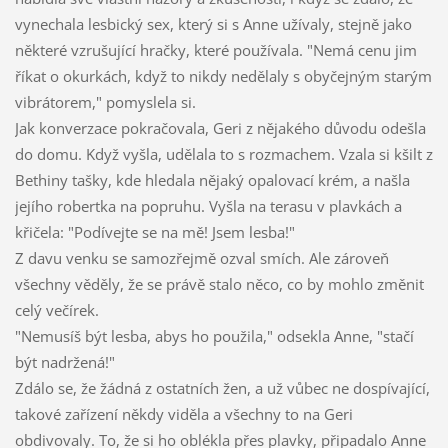
vynechala lesbický sex, který si s Anne užívaly, stejně jako
některé vzrušující hračky, které používala. "Nemá cenu jim
říkat o okurkách, když to nikdy nedělaly s obyčejným starým
vibrátorem," pomyslela si.
Jak konverzace pokračovala, Geri z nějakého důvodu odešla
do domu. Když vyšla, udělala to s rozmachem. Vzala si kšilt z
Bethiny tašky, kde hledala nějaký opalovací krém, a našla
jejího robertka na popruhu. Vyšla na terasu v plavkách a
křičela: "Podívejte se na mě! Jsem lesba!"
Z davu venku se samozřejmě ozval smích. Ale zároveň
všechny věděly, že se právě stalo něco, co by mohlo změnit
celý večírek.
"Nemusíš být lesba, abys ho použila," odsekla Anne, "stačí
být nadržená!"
Zdálo se, že žádná z ostatních žen, a už vůbec ne dospívající,
takové zařízení někdy viděla a všechny to na Geri
obdivovaly. To, že si ho oblékla přes plavky, připadalo Anne