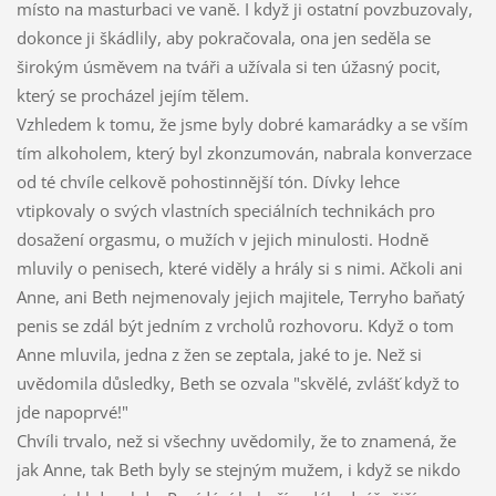
místo na masturbaci ve vaně. I když ji ostatní povzbuzovaly,
dokonce ji škádlily, aby pokračovala, ona jen seděla se
širokým úsměvem na tváři a užívala si ten úžasný pocit,
který se procházel jejím tělem.
Vzhledem k tomu, že jsme byly dobré kamarádky a se vším
tím alkoholem, který byl zkonzumován, nabrala konverzace
od té chvíle celkově pohostinnější tón. Dívky lehce
vtipkovaly o svých vlastních speciálních technikách pro
dosažení orgasmu, o mužích v jejich minulosti. Hodně
mluvily o penisech, které viděly a hrály si s nimi. Ačkoli ani
Anne, ani Beth nejmenovaly jejich majitele, Terryho baňatý
penis se zdál být jedním z vrcholů rozhovoru. Když o tom
Anne mluvila, jedna z žen se zeptala, jaké to je. Než si
uvědomila důsledky, Beth se ozvala "skvělé, zvlášť když to
jde napoprvé!"
Chvíli trvalo, než si všechny uvědomily, že to znamená, že
jak Anne, tak Beth byly se stejným mužem, i když se nikdo