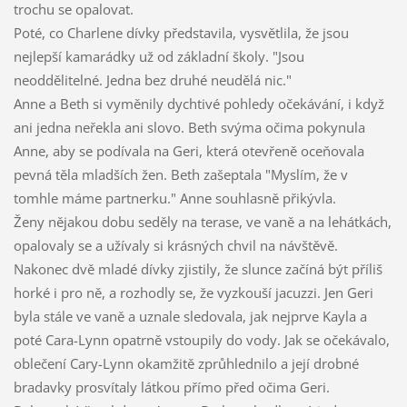
trochu se opalovat.
Poté, co Charlene dívky představila, vysvětlila, že jsou
nejlepší kamarádky už od základní školy. "Jsou
neoddělitelné. Jedna bez druhé neudělá nic."
Anne a Beth si vyměnily dychtivé pohledy očekávání, i když
ani jedna neřekla ani slovo. Beth svýma očima pokynula
Anne, aby se podívala na Geri, která otevřeně oceňovala
pevná těla mladších žen. Beth zašeptala "Myslím, že v
tomhle máme partnerku." Anne souhlasně přikývla.
Ženy nějakou dobu seděly na terase, ve vaně a na lehátkách,
opalovaly se a užívaly si krásných chvil na návštěvě.
Nakonec dvě mladé dívky zjistily, že slunce začíná být příliš
horké i pro ně, a rozhodly se, že vyzkouší jacuzzi. Jen Geri
byla stále ve vaně a uznale sledovala, jak nejprve Kayla a
poté Cara-Lynn opatrně vstoupily do vody. Jak se očekávalo,
oblečení Cary-Lynn okamžitě zprůhlednilo a její drobné
bradavky prosvítaly látkou přímo před očima Geri.