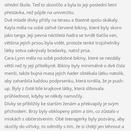
střední škole. Teď to skončilo a byla to její poslední letní
přestávka, než půjde na univerzitu.
Dvě mladé dívky přišly na terasu a šťastně spolu skákaly.
Kayla měla na sobě zářivě červené bikiny, které byly skoro
jako tanga. Její pevná náctiletá ňadra se tvrdě tlačila ven,
většina jejích prsou byla vidět, protože tenké trojúhelníky
látky sotva zakrývaly bradavky, natož prsa.
Cara-Lynn měla na sobě podobné bikiny, které se nezdály
větší než ty její přítelkyně. Bikiny byly minimálně o dvě čísla
menší, takže bujná masa jejích ňader obtékala látku natolik,
aby zahanbila každou podprsenku, která tvrdila, že je push-
up. Byly z čistě bílé krajkové látky, která slibovala
průhlednost, kdyby se někdy namočily.
Dívky se přiblížily ke starším ženám a překvapily je svým
příchodem. Brzy byly obklopeny pitím a tím, co zůstalo v
miskách s občerstvením. Obě teenagerky byly pozvány, aby
skočily do vířivky, to odmítly s tím, že si chtějí jen lehnout a