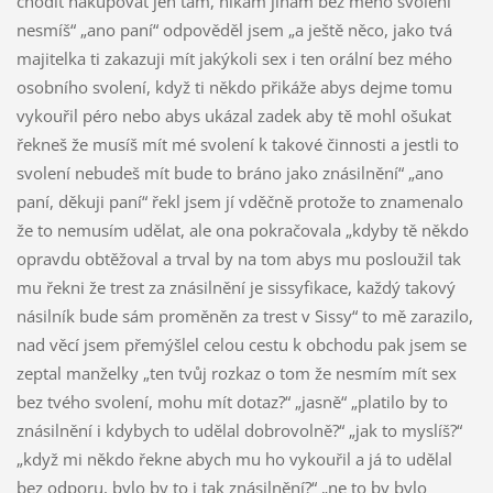
chodit nakupovat jen tam, nikam jinam bez mého svolení
nesmíš“ „ano paní“ odpověděl jsem „a ještě něco, jako tvá
majitelka ti zakazuji mít jakýkoli sex i ten orální bez mého
osobního svolení, když ti někdo přikáže abys dejme tomu
vykouřil péro nebo abys ukázal zadek aby tě mohl ošukat
řekneš že musíš mít mé svolení k takové činnosti a jestli to
svolení nebudeš mít bude to bráno jako znásilnění“ „ano
paní, děkuji paní“ řekl jsem jí vděčně protože to znamenalo
že to nemusím udělat, ale ona pokračovala „kdyby tě někdo
opravdu obtěžoval a trval by na tom abys mu posloužil tak
mu řekni že trest za znásilnění je sissyfikace, každý takový
násilník bude sám proměněn za trest v Sissy“ to mě zarazilo,
nad věcí jsem přemýšlel celou cestu k obchodu pak jsem se
zeptal manželky „ten tvůj rozkaz o tom že nesmím mít sex
bez tvého svolení, mohu mít dotaz?“ „jasně“ „platilo by to
znásilnění i kdybych to udělal dobrovolně?“ „jak to myslíš?“
„když mi někdo řekne abych mu ho vykouřil a já to udělal
bez odporu, bylo by to i tak znásilnění?“ „ne to by bylo