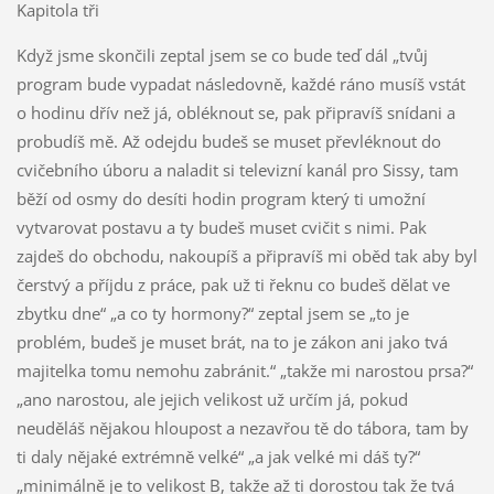
Kapitola tři
Když jsme skončili zeptal jsem se co bude teď dál „tvůj
program bude vypadat následovně, každé ráno musíš vstát
o hodinu dřív než já, obléknout se, pak připravíš snídani a
probudíš mě. Až odejdu budeš se muset převléknout do
cvičebního úboru a naladit si televizní kanál pro Sissy, tam
běží od osmy do desíti hodin program který ti umožní
vytvarovat postavu a ty budeš muset cvičit s nimi. Pak
zajdeš do obchodu, nakoupíš a připravíš mi oběd tak aby byl
čerstvý a příjdu z práce, pak už ti řeknu co budeš dělat ve
zbytku dne“ „a co ty hormony?“ zeptal jsem se „to je
problém, budeš je muset brát, na to je zákon ani jako tvá
majitelka tomu nemohu zabránit.“ „takže mi narostou prsa?“
„ano narostou, ale jejich velikost už určím já, pokud
neuděláš nějakou hloupost a nezavřou tě do tábora, tam by
ti daly nějaké extrémně velké“ „a jak velké mi dáš ty?“
„minimálně je to velikost B, takže až ti dorostou tak že tvá