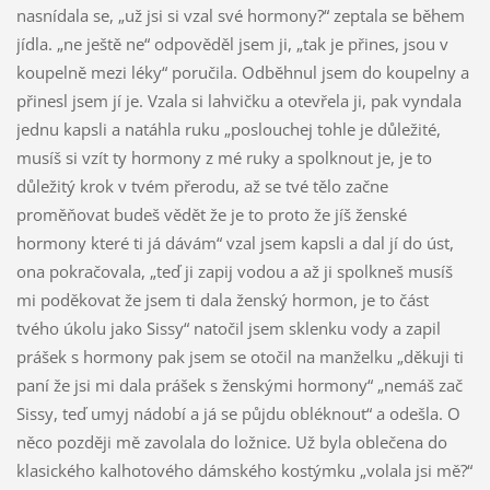
nasnídala se, „už jsi si vzal své hormony?“ zeptala se během
jídla. „ne ještě ne“ odpověděl jsem ji, „tak je přines, jsou v
koupelně mezi léky“ poručila. Odběhnul jsem do koupelny a
přinesl jsem jí je. Vzala si lahvičku a otevřela ji, pak vyndala
jednu kapsli a natáhla ruku „poslouchej tohle je důležité,
musíš si vzít ty hormony z mé ruky a spolknout je, je to
důležitý krok v tvém přerodu, až se tvé tělo začne
proměňovat budeš vědět že je to proto že jíš ženské
hormony které ti já dávám“ vzal jsem kapsli a dal jí do úst,
ona pokračovala, „teď ji zapij vodou a až ji spolkneš musíš
mi poděkovat že jsem ti dala ženský hormon, je to část
tvého úkolu jako Sissy“ natočil jsem sklenku vody a zapil
prášek s hormony pak jsem se otočil na manželku „děkuji ti
paní že jsi mi dala prášek s ženskými hormony“ „nemáš zač
Sissy, teď umyj nádobí a já se půjdu obléknout“ a odešla. O
něco později mě zavolala do ložnice. Už byla oblečena do
klasického kalhotového dámského kostýmku „volala jsi mě?“