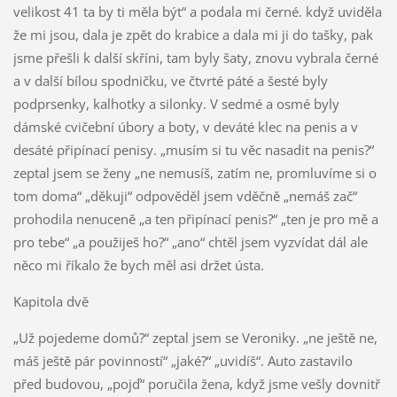
velikost 41 ta by ti měla být“ a podala mi černé. když uviděla
že mi jsou, dala je zpět do krabice a dala mi ji do tašky, pak
jsme přešli k další skříni, tam byly šaty, znovu vybrala černé
a v další bílou spodničku, ve čtvrté páté a šesté byly
podprsenky, kalhotky a silonky. V sedmé a osmé byly
dámské cvičební úbory a boty, v deváté klec na penis a v
desáté připínací penisy. „musím si tu věc nasadit na penis?“
zeptal jsem se ženy „ne nemusíš, zatím ne, promluvíme si o
tom doma“ „děkuji“ odpověděl jsem vděčně „nemáš zač“
prohodila nenuceně „a ten připínací penis?“ „ten je pro mě a
pro tebe“ „a použiješ ho?“ „ano“ chtěl jsem vyzvídat dál ale
něco mi říkalo že bych měl asi držet ústa.
Kapitola dvě
„Už pojedeme domů?“ zeptal jsem se Veroniky. „ne ještě ne,
máš ještě pár povinností“ „jaké?“ „uvidíš“. Auto zastavilo
před budovou, „pojď“ poručila žena, když jsme vešly dovnitř