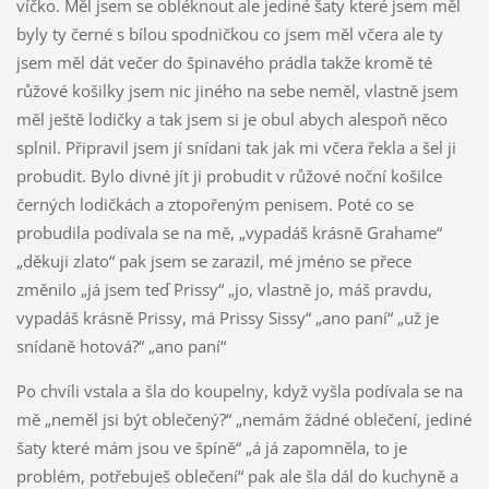
víčko. Měl jsem se obléknout ale jediné šaty které jsem měl
byly ty černé s bílou spodničkou co jsem měl včera ale ty
jsem měl dát večer do špinavého prádla takže kromě té
růžové košilky jsem nic jiného na sebe neměl, vlastně jsem
měl ještě lodičky a tak jsem si je obul abych alespoň něco
splnil. Připravil jsem jí snídani tak jak mi včera řekla a šel ji
probudit. Bylo divné jít ji probudit v růžové noční košilce
černých lodičkách a ztopořeným penisem. Poté co se
probudila podívala se na mě, „vypadáš krásně Grahame“
„děkuji zlato“ pak jsem se zarazil, mé jméno se přece
změnilo „já jsem teď Prissy“ „jo, vlastně jo, máš pravdu,
vypadáš krásně Prissy, má Prissy Sissy“ „ano paní“ „už je
snídaně hotová?“ „ano paní“
Po chvíli vstala a šla do koupelny, když vyšla podívala se na
mě „neměl jsi být oblečený?“ „nemám žádné oblečení, jediné
šaty které mám jsou ve špíně“ „á já zapomněla, to je
problém, potřebuješ oblečení“ pak ale šla dál do kuchyně a