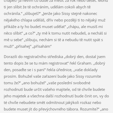
chápeš? Já nevím co bude za měsíc za rok nebo deset. Mohu
ti jen slíbit že tě ochráním, udělám cokoli abych tě
ochránila.“ „slibuješ?“ „Jenže jako Sissy stejně nakonec
nějakého chlapa uděláš, dřív nebo později ti to nějaký muž
přikáže a ty ho budeš muset udělat“ „chápu, ale musíš mi
něco slíbit“ „a co?“ „ty mě k tomu nutit nebudeš, a necháš si
mě u sebe“ „slibuju, nechám si tě a nebudu tě nutit spát s
muži“ „přísahej“ „přísahám“
Dorazili do registračního střediska „dobrý den, dostal jsem
tento dopis že se tu mám registrovat“ řekl Graham. „dobrý
den, posaďte se i s paní“ řekla úřednice, „vaše doklady
prosím. Bohužel vaše zařazení bude jako Sissy rozumíte
tomu že?“ „ano bohužel“ „vaše poslední svobodné
rozhodnutí bude určit vašeho majitele, od té chvíle budete
jeho majetek a všechna další rozhodnutí bude činit on, vy do
té chvíle nebudete smět odmítnout jakýkoli rozkaz nebo
budete muset jít do převýchovného tábora. Rozumíte?“ „ano