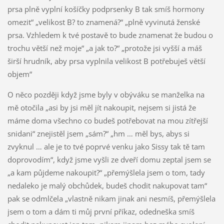
prsa plně vyplní košíčky podprsenky B tak smíš hormony
omezit“ „velikost B? to znamená?“ „plně vyvinutá ženské
prsa. Vzhledem k tvé postavě to bude znamenat že budou o
trochu větší než moje“ „a jak to?“ „protože jsi vyšší a máš
širší hrudník, aby prsa vyplnila velikost B potřebuješ větší
objem“
O něco později když jsme byly v obýváku se manželka na
mě otočila „asi by jsi měl jít nakoupit, nejsem si jistá že
máme doma všechno co budeš potřebovat na mou zítřejší
snidani“ znejistěl jsem „sám?“ „hm … měl bys, abys si
zvyknul … ale je to tvé poprvé venku jako Sissy tak tě tam
doprovodím“, když jsme vyšli ze dveří domu zeptal jsem se
„a kam půjdeme nakoupit?“ „přemýšlela jsem o tom, tady
nedaleko je malý obchůdek, budeš chodit nakupovat tam“
pak se odmlčela „vlastně nikam jinak ani nesmíš, přemýšlela
jsem o tom a dám ti můj první příkaz, odedneška smíš