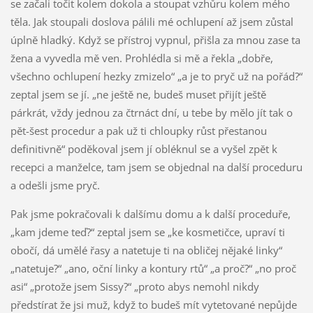
se začali točit kolem dokola a stoupat vzhůru kolem mého
těla. Jak stoupali doslova pálili mé ochlupení až jsem zůstal
úplně hladký. Když se přístroj vypnul, přišla za mnou zase ta
žena a vyvedla mě ven. Prohlédla si mě a řekla „dobře,
všechno ochlupení hezky zmizelo“ „a je to pryč už na pořád?“
zeptal jsem se jí. „ne ještě ne, budeš muset přijít ještě
párkrát, vždy jednou za čtrnáct dní, u tebe by mělo jít tak o
pět-šest procedur a pak už ti chloupky růst přestanou
definitivně“ poděkoval jsem jí obléknul se a vyšel zpět k
recepci a manželce, tam jsem se objednal na další proceduru
a odešli jsme pryč.
Pak jsme pokračovali k dalšímu domu a k další proceduře,
„kam jdeme teď?“ zeptal jsem se „ke kosmetičce, upraví ti
obočí, dá umělé řasy a natetuje ti na obličej nějaké linky“
„natetuje?“ „ano, oční linky a kontury rtů“ „a proč?“ „no proč
asi“ „protože jsem Sissy?“ „proto abys nemohl nikdy
předstírat že jsi muž, když to budeš mít vytetované nepůjde