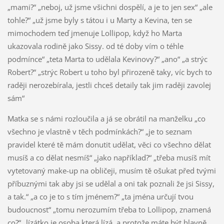
„mami?“ „neboj, už jsme všichni dospělí, a je to jen sex“ „ale
tohle?“ „už jsme byly s tátou i u Marty a Kevina, ten se
mimochodem teď jmenuje Lollipop, když ho Marta
ukazovala rodině jako Sissy. od té doby vím o téhle
podmínce“ „teta Marta to udělala Kevinovy?“ „ano“ „a strýc
Robert?“ „strýc Robert u toho byl přirozeně taky, víc bych to
raději nerozebírala, jestli chceš detaily tak jim raději zavolej
sám“
Matka se s námi rozloučila a já se obrátil na manželku „co
všechno je vlastně v těch podmínkách?“ „je to seznam
pravidel které tě mám donutit udělat, věci co všechno dělat
musíš a co dělat nesmíš“ „jako například?“ „třeba musíš mít
vytetovaný make-up na obličeji, musím tě ošukat před tvými
příbuznými tak aby jsi se udělal a oni tak poznali že jsi Sissy,
a tak.“ „a co je to s tím jménem?“ „ta jména určují tvou
budoucnost“ „tomu nerozumím třeba to Lollipop, znamená
co?“ „lízátko je osoba která lízá, a protože máte být hlavně