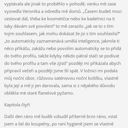
vyptávala ale jinak to proběhlo v pohodě, venku mě zase
vyzvedla Veronika a odvedla mě domů. „Časem budeš moci
cestovat dál, třeba ke kosmetičce nebo ke kadeřnici na ti
taky dávám své povolení“ to mě zarazilo „jak se to s tím
tvým souhlasem, jak mohu dokázat že jsi s tím souhlasila?“
„to automaticky zaznamenává umělá inteligence, jakmile ti
něco přikážu, zakážu nebo povolím automaticky se to přidá
do tvého profilu, takže kdyby někdo pátral stačí se podívat
do tvého profilu a tam vše zjistí“ později mi přikázala abych
připravil večeři a později jsme šli spát. V ložnici mi podala
můj noční úbor, růžovou saténovou noční košilku, vlastně
byla její a mě ji jen darovala, sama si z nějakého důvodu
oblékla mé staré flanelové pyžamo.
Kapitola čtyři
Další den ráno mě budík vzbudil příšerně brzo ráno, vstal
jsem a šel do koupelny, po raní hygieně jsem se vlastně