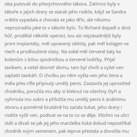
oba putovali do převýchovného tábora. Zatímco byly v
táboře o jejich dcery se starali jeho rodiče, když se Sandra
vrátila vypadala a chovala se jako dřív, ale nikomu
neprozradila jaké to v táboře bylo. To Richard dopadl o dost
hůř, prodělal několik operací, tou asi nejzásadnější byly
prsní implantáty, měl upravený obličej, pak měl kolagen ve
rtech a prodloužené vlasy. Na sobě měl červené šaty ke
kolenům s bílou spodničkou a červené lodičky. Přijel
taxíkem, a vešel dovnitř domu, tam byl chvíli a vyšel ven
zaplatit taxikáři. O chvilku po něm vyšla ven jeho žena a
měla přes rifle připnutý umělý penis. Zastavila jej uprostřed
chodníku, poručila mu aby si kleknul na všechny čtyři a
vyhrnula mu sukni a přiložila mu umělý penis k análnímu
otvoru a poměrně brutálně ho začala šukat, jeho dcery i
rodiče vyšli ven, podívat se na to co se děje. Všichni na ulici
stáli a dívali se jak jej jeho manželka šuká dokud nepostříkal
chodník svým semenem, pak teprve přestala a dovolila mu