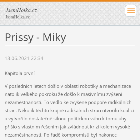
JsemHolka.cz
JsemHolka.cz
Prissy - Miky
13.06.2021 22:34
Kapitola první
V posledních letech došlo v oblasti robotiky a mechanizace
natolik velkého pokroku že došlo k masivnímu zvýšení
nezaměstnanosti. To vedlo ke zvýšené podpoře radikálních
stran. Několik těchto krajně radikálních stran utvořilo koalici
a vytvořilo dostatečně silnou politickou váhu k tomu aby
přišlo s vlastním řešením jak zvládnout krizi kolem vysoké
nezaměstnanosti. Po řadě kompromisů byl nakonec