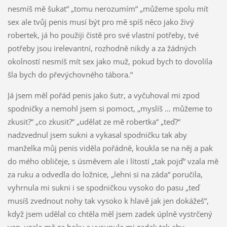
nesmíš mě šukat“ „tomu nerozumím“ „můžeme spolu mít
sex ale tvůj penis musí být pro mě spíš něco jako živý
robertek, já ho použiji čistě pro své vlastní potřeby, tvé
potřeby jsou irelevantní, rozhodně nikdy a za žádných
okolností nesmíš mít sex jako muž, pokud bych to dovolila
šla bych do převýchovného tábora.“
Já jsem měl pořád penis jako šutr, a vyčuhoval mi zpod
spodničky a nemohl jsem si pomoct, „myslíš … můžeme to
zkusit?“ „co zkusit?“ „udělat ze mě robertka“ „teď?“
nadzvednul jsem sukni a vykasal spodničku tak aby
manželka můj penis viděla pořádně, koukla se na něj a pak
do mého obličeje, s úsměvem ale i lítostí „tak pojď“ vzala mě
za ruku a odvedla do ložnice, „lehni si na záda“ poručila,
vyhrnula mi sukni i se spodničkou vysoko do pasu „teď
musíš zvednout nohy tak vysoko k hlavě jak jen dokážeš“,
když jsem udělal co chtěla měl jsem zadek úplně vystrčený
ven, vzala mě za boky a vysunula mi zadek tak aby