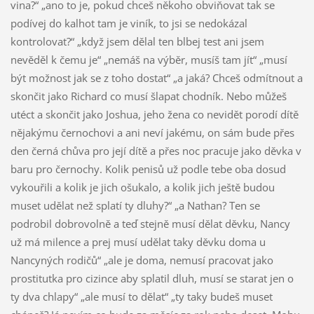
vina?“ „ano to je, pokud chceš někoho obviňovat tak se
podívej do kalhot tam je viník, to jsi se nedokázal
kontrolovat?“ „když jsem dělal ten blbej test ani jsem
nevěděl k čemu je“ „nemáš na výběr, musíš tam jít“ „musí
být možnost jak se z toho dostat“ „a jaká? Chceš odmítnout a
skončit jako Richard co musí šlapat chodník. Nebo můžeš
utéct a skončit jako Joshua, jeho žena co nevidět porodí dítě
nějakýmu černochovi a ani neví jakému, on sám bude přes
den černá chůva pro její dítě a přes noc pracuje jako děvka v
baru pro černochy. Kolik penisů už podle tebe oba dosud
vykouřili a kolik je jich ošukalo, a kolik jich ještě budou
muset udělat než splatí ty dluhy?“ „a Nathan? Ten se
podrobil dobrovolně a teď stejně musí dělat děvku, Nancy
už má milence a prej musí udělat taky děvku doma u
Nancyných rodičů“ „ale je doma, nemusí pracovat jako
prostitutka pro cizince aby splatil dluh, musí se starat jen o
ty dva chlapy“ „ale musí to dělat“ „ty taky budeš muset