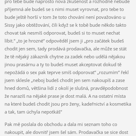
pro tebe bude naprosto nová zkušenost a rozhodně nebude
příjemná ale budeš se s nimi muset vyrovnat, pro tebe to
bude ještě horší v tom že toto chování není považováno u
Sissy jako obtěžování, čili když se k tobě bude někdo takto
chovat tak nesmíš odporovat, budeš si to muset nechat
líbit.“ „to je hrozné“ odpověděl jsem ji „pro začátek budeš
chodit jen sem, tady prodává prodavačka, ale může se stát
že tě nějaký zákazník chytne za zadek nebo udělá nějakou
jinou prasárnu a ty to budeš muset akceptovat dokud tě
nepožádá o sex pak teprve smíš odporovat“ „rozumím“ řekl
jsem sklesle „neboj budeš chodit jen sem nakoupíš a zase
hned domů, většina lidí z okolí je slušná, pravděpodobnost
že narazíš na nějaké prase je dost malá. A na ostatní místa
na které budeš chodit jsou pro ženy, kadeřnictví a kosmetika
a tak, tam úchyla nepotkáš“
Pak mě poslala do obchodu a dala mi seznam toho co
nakoupit, ale dovnitř jsem šel sám. Prodavačka se sice dost