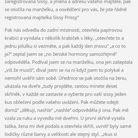
zaregistrovaná Sissy, a jména a adresu vašeho majitele, pak
se otočila na manželku, a osvědčení pro vás, že jste řádně
registrovaná majitelka Sissy Prissy“
Pak nás odvedla do zadní místnosti, otevřela papírovou
krabici a vyndala z několik krabiček s léky, „otevřete to a
jednu pilulku si vezměte, a pak každý den znovu“ „a co to
je?“ zeptal jsem se „no ženské hormony samozřejmě“
odpověděla. Podíval jsem se na manželku, ona jen zašeptala
„víš že musíš“, díval jsem se na ní když jsem to polykal a
nemohl uvěřit sám sobě. Úřednice se pak otočila na ženu,
ukázala na dveře „tudy projděte, cestou minete deset
skříněk, v každé se zastavte a vyberte pro vaší sissy jeden
kus oblečení podle vašeho uvážení. Pak můžete odejít
domů“ „děkuji, nashle“ „nashle“ odpověděla jí ona. Pak mě
vzala za ruku a vyvedla mě dveřmi. U první skříně vysela
taška, žena mi dvě podala a otevřela skříň, uvnitř byly samé
lodičky různé barvy a velikosti ale stejný styl. „zkus si