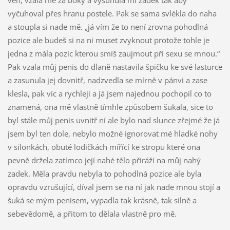
vyčuhoval přes hranu postele. Pak se sama svlékla do naha
a stoupla si nade mě. „já vím že to není zrovna pohodlná
pozice ale budeš si na ni muset zvyknout protože tohle je
jedna z mála pozic kterou smíš zaujmout při sexu se mnou.“
Pak vzala můj penis do dlaně nastavila špičku ke své lasturce
a zasunula jej dovnitř, nadzvedla se mírně v pánvi a zase
klesla, pak víc a rychleji a já jsem najednou pochopil co to
znamená, ona mě vlastně tímhle způsobem šukala, sice to
byl stále můj penis uvnitř ní ale bylo nad slunce zřejmé že já
jsem byl ten dole, nebylo možné ignorovat mé hladké nohy
v silonkách, obuté lodičkách mířící ke stropu které ona
pevně držela zatímco její nahé tělo přiráží na můj nahý
zadek. Měla pravdu nebyla to pohodlná pozice ale byla
opravdu vzrušující, díval jsem se na ní jak nade mnou stojí a
šuká se mým penisem, vypadla tak krásně, tak silně a
sebevědomě, a přitom to dělala vlastně pro mě.