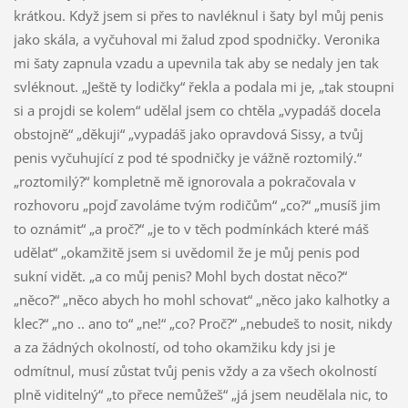
krátkou. Když jsem si přes to navléknul i šaty byl můj penis
jako skála, a vyčuhoval mi žalud zpod spodničky. Veronika
mi šaty zapnula vzadu a upevnila tak aby se nedaly jen tak
svléknout. „Ještě ty lodičky“ řekla a podala mi je, „tak stoupni
si a projdi se kolem“ udělal jsem co chtěla „vypadáš docela
obstojně“ „děkuji“ „vypadáš jako opravdová Sissy, a tvůj
penis vyčuhující z pod té spodničky je vážně roztomilý.“
„roztomilý?“ kompletně mě ignorovala a pokračovala v
rozhovoru „pojď zavoláme tvým rodičům“ „co?“ „musíš jim
to oznámit“ „a proč?“ „je to v těch podmínkách které máš
udělat“ „okamžitě jsem si uvědomil že je můj penis pod
sukní vidět. „a co můj penis? Mohl bych dostat něco?“
„něco?“ „něco abych ho mohl schovat“ „něco jako kalhotky a
klec?“ „no .. ano to“ „ne!“ „co? Proč?“ „nebudeš to nosit, nikdy
a za žádných okolností, od toho okamžiku kdy jsi je
odmítnul, musí zůstat tvůj penis vždy a za všech okolností
plně viditelný“ „to přece nemůžeš“ „já jsem neudělala nic, to