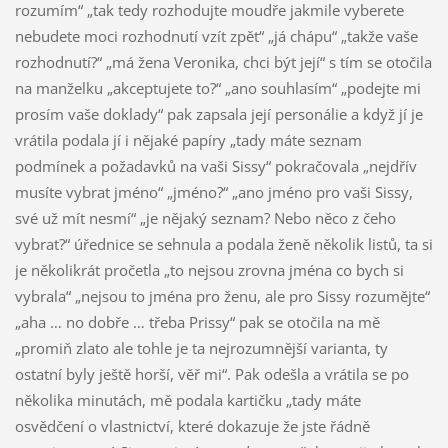
rozumím“ „tak tedy rozhodujte moudře jakmile vyberete
nebudete moci rozhodnutí vzít zpět“ „já chápu“ „takže vaše
rozhodnutí?“ „má žena Veronika, chci být její“ s tím se otočila
na manželku „akceptujete to?“ „ano souhlasím“ „podejte mi
prosím vaše doklady“ pak zapsala její personálie a když jí je
vrátila podala jí i nějaké papíry „tady máte seznam
podmínek a požadavků na vaši Sissy“ pokračovala „nejdřív
musíte vybrat jméno“ „jméno?“ „ano jméno pro vaši Sissy,
své už mít nesmí“ „je nějaký seznam? Nebo něco z čeho
vybrat?“ úřednice se sehnula a podala ženě několik listů, ta si
je několikrát pročetla „to nejsou zrovna jména co bych si
vybrala“ „nejsou to jména pro ženu, ale pro Sissy rozumějte“
„aha … no dobře … třeba Prissy“ pak se otočila na mě
„promiň zlato ale tohle je ta nejrozumnější varianta, ty
ostatní byly ještě horší, věř mi“. Pak odešla a vrátila se po
několika minutách, mě podala kartičku „tady máte
osvědčení o vlastnictví, které dokazuje že jste řádně