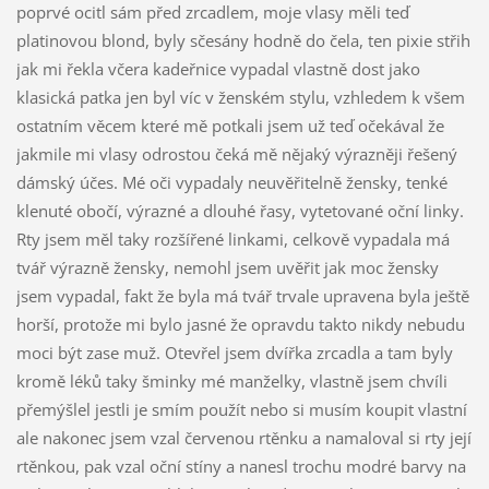
poprvé ocitl sám před zrcadlem, moje vlasy měli teď
platinovou blond, byly sčesány hodně do čela, ten pixie střih
jak mi řekla včera kadeřnice vypadal vlastně dost jako
klasická patka jen byl víc v ženském stylu, vzhledem k všem
ostatním věcem které mě potkali jsem už teď očekával že
jakmile mi vlasy odrostou čeká mě nějaký výrazněji řešený
dámský účes. Mé oči vypadaly neuvěřitelně žensky, tenké
klenuté obočí, výrazné a dlouhé řasy, vytetované oční linky.
Rty jsem měl taky rozšířené linkami, celkově vypadala má
tvář výrazně žensky, nemohl jsem uvěřit jak moc žensky
jsem vypadal, fakt že byla má tvář trvale upravena byla ještě
horší, protože mi bylo jasné že opravdu takto nikdy nebudu
moci být zase muž. Otevřel jsem dvířka zrcadla a tam byly
kromě léků taky šminky mé manželky, vlastně jsem chvíli
přemýšlel jestli je smím použít nebo si musím koupit vlastní
ale nakonec jsem vzal červenou rtěnku a namaloval si rty její
rtěnkou, pak vzal oční stíny a nanesl trochu modré barvy na