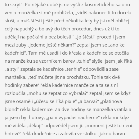
to skrýt“. Po nějaké době jsme vyšli z kosmetického salonu
ven a manželka si mě prohlížela, „vidíš nakonec ti to docela
sluší, a máš štěstí ještě před několika lety by jsi měl obličej
celý napuchlý a bolavý do těch procedur, dnes už ti to
udělají na počkání a bez bolesti.“ „jo štěstí“ procedil jsem
mezi zuby „jedeme ještě někam?“ zeptal jsem se „ano ke
kadeřnici“. Tam mě usadili do křesla a kadeřnice se otočila
na manželku se vzorníkem barev „tuhle“ slyšel jsem jak říká
„a styl“ zeptala se kadeřnice „tenhle“ odpověděla zase
manželka. „teď můžete jít na procházku. Tohle tak dvě
hodinky zabere“ řekla kadeřnice manželce a ta se s ní
rozloučila „mohu se zeptat co vybrala?“ zeptal jsem se když
jsme osaměli „účesu se říká pixie“ „a barva?“ „platinová
blond“ řekla kadeřnice. Za dvě hodiny se manželka vrátila a
já jsem byl hotový, „páni vypadáš nádherně“ řekla mi když
mě viděla „děkuji“ odpověděl jsem jí. „moment ještě to není
hotové“ řekla kadeřnice a zalovila ve stolku „jakou barvu