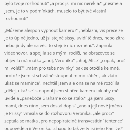
bylo tvoje rozhodnutí“ „a proč jsi mi nic neřekla?“ „nesměla
jsem, je to v podmínkách, muselo to být tvé vlastní
rozhodnutí“
„Můžeme alespoň vypnout kameru?“ „neblázni, víš přece že
je to úplně jedno, už jsi stejně sissy, uvidí tě dnes, nebo zítra
nebo jindy ale na věci to stejně nic nezmění.“. Zapnula
videohovor, a spojila se s mými rodiči, na obrazovce se
objevila má matka „ahoj, Veroniko“ „ahoj, Alice“ „copak, proč
mi voláš?“ „mám pro tebe novinky“ pak se otočila ke mně,
protože jsem si schválně stoupnul mimo záběr „tak zlato
ukaž se mamince“, nechtěl jsem ale ona se na mě rozčílila
„dělej, ukaž se“ stoupnul jsem si před kameru tak aby mě
uviděla „panebože Grahame co se stalo?“ „já jsem Sissy,
mami, dnes ráno jsem dostal dopis“ „ano a její nové jméno
je Prissy“ vmísila se do rozhovoru Veronika. „ale proč?“
zeptala se matka „pro nepopiratelné transvestitiní tentence“
odpověděla ji Veronika. „chápu to tak že ty jsi jeho Pani že?“