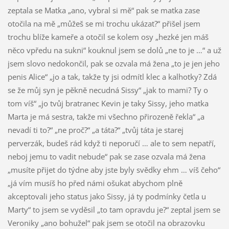
zeptala se Matka „ano, vybral si mě“ pak se matka zase
otočila na mě „můžeš se mi trochu ukázat?“ přišel jsem
trochu blíže kameře a otočil se kolem osy „hezké jen máš
něco vpředu na sukni“ kouknul jsem se dolů „ne to je …“ a už
jsem slovo nedokončil, pak se ozvala má žena „to je jen jeho
penis Alice“ „jo a tak, takže ty jsi odmítl klec a kalhotky? Zdá
se že můj syn je pěkně necudná Sissy“ „jak to mami? Ty o
tom víš“ „jo tvůj bratranec Kevin je taky Sissy, jeho matka
Marta je má sestra, takže mi všechno přirozeně řekla“ „a
nevadí ti to?“ „ne proč?“ „a táta?“ „tvůj táta je starej
perverzák, budeš rád když ti neporučí … ale to sem nepatří,
neboj jemu to vadit nebude“ pak se zase ozvala má žena
„musíte přijet do týdne aby jste byly svědky ehm … víš čeho“
„já vím musíš ho před námi ošukat abychom plně
akceptovali jeho status jako Sissy, já ty podmínky četla u
Marty“ to jsem se vyděsil „to tam opravdu je?“ zeptal jsem se
Veroniky „ano bohužel“ pak jsem se otočil na obrazovku