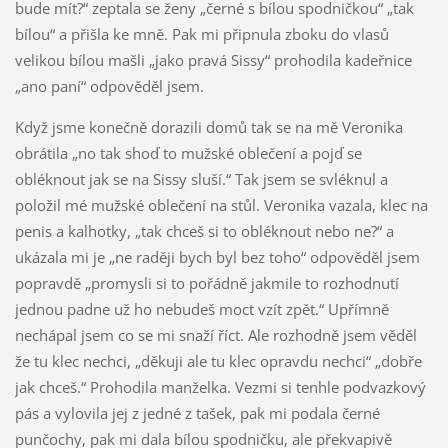
bude mít?“ zeptala se ženy „černé s bílou spodničkou“ „tak
bílou“ a přišla ke mně. Pak mi připnula zboku do vlasů
velikou bílou mašli „jako pravá Sissy“ prohodila kadeřnice
„ano paní“ odpověděl jsem.
Když jsme konečně dorazili domů tak se na mě Veronika
obrátila „no tak shoď to mužské oblečení a pojď se
obléknout jak se na Sissy sluší.“ Tak jsem se svléknul a
položil mé mužské oblečení na stůl. Veronika vazala, klec na
penis a kalhotky, „tak chceš si to obléknout nebo ne?“ a
ukázala mi je „ne raději bych byl bez toho“ odpověděl jsem
popravdě „promysli si to pořádně jakmile to rozhodnutí
jednou padne už ho nebudeš moct vzít zpět.“ Upřímně
nechápal jsem co se mi snaží říct. Ale rozhodně jsem věděl
že tu klec nechci, „děkuji ale tu klec opravdu nechci“ „dobře
jak chceš.“ Prohodila manželka. Vezmi si tenhle podvazkový
pás a vylovila jej z jedné z tašek, pak mi podala černé
punčochy, pak mi dala bílou spodničku, ale překvapivě