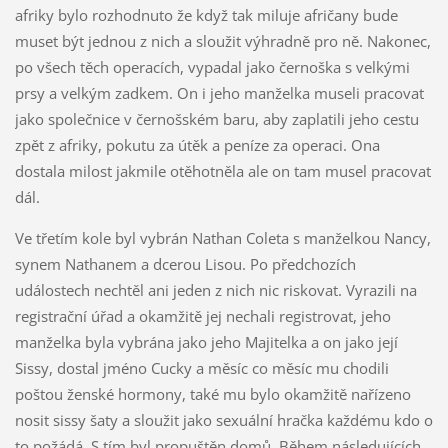
afriky bylo rozhodnuto že když tak miluje afričany bude
muset být jednou z nich a sloužit výhradně pro ně. Nakonec,
po všech těch operacích, vypadal jako černoška s velkými
prsy a velkým zadkem. On i jeho manželka museli pracovat
jako společnice v černošském baru, aby zaplatili jeho cestu
zpět z afriky, pokutu za útěk a peníze za operaci. Ona
dostala milost jakmile otěhotněla ale on tam musel pracovat
dál.
Ve třetím kole byl vybrán Nathan Coleta s manželkou Nancy,
synem Nathanem a dcerou Lisou. Po předchozích
událostech nechtěl ani jeden z nich nic riskovat. Vyrazili na
registrační úřad a okamžitě jej nechali registrovat, jeho
manželka byla vybrána jako jeho Majitelka a on jako její
Sissy, dostal jméno Cucky a měsíc co měsíc mu chodili
poštou ženské hormony, také mu bylo okamžitě nařízeno
nosit sissy šaty a sloužit jako sexuální hračka každému kdo o
to požádá. S tím byl propuštěn domů. Během následujících