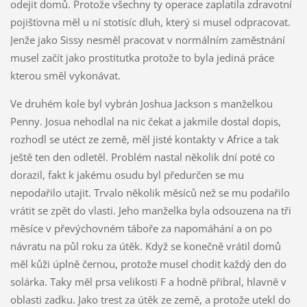
odejit domů. Protože všechny ty operace zaplatila zdravotní
pojišťovna měl u ní stotisíc dluh, který si musel odpracovat.
Jenže jako Sissy nesměl pracovat v normálním zaměstnání
musel začít jako prostitutka protože to byla jediná práce
kterou směl vykonávat.
Ve druhém kole byl vybrán Joshua Jackson s manželkou
Penny. Josua nehodlal na nic čekat a jakmile dostal dopis,
rozhodl se utéct ze země, měl jisté kontakty v Africe a tak
ještě ten den odletěl. Problém nastal několik dní poté co
dorazil, fakt k jakému osudu byl předurčen se mu
nepodařilo utajit. Trvalo několik měsíců než se mu podařilo
vrátit se zpět do vlasti. Jeho manželka byla odsouzena na tři
měsíce v převýchovném táboře za napomáhání a on po
návratu na půl roku za útěk. Když se konečně vrátil domů
měl kůži úplně černou, protože musel chodit každý den do
solárka. Taky měl prsa velikosti F a hodně přibral, hlavně v
oblasti zadku. Jako trest za útěk ze země, a protože utekl do