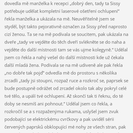
dovedla mě manželka k recepci „dobrý den, tady ta Sissy
potřebuje udělat kompletní laserové ošetření ochlupení“
řekla manželka a ukázala na mě. Neuvěřitelně jsem se
styděl, být takto pejorativně označen za Sissy před naprosto
cizí ženou. Ta se na mě podívala se soucitem, pak ukázala na
dveře „tady ve vejděte do těch dveří svlékněte se do naha a
vejděte do další místnosti tam se vás ujme kolegyně.“ Udělal
jsem co řekla a nahý vešel do další místnosti kde už čekala
další mladá žena. Podívala se na mě udiveně ale pak řekla
„no dobře tak pojď“ odvedla mě do prostoru s několika
zrcadli „tady jsi stoupni, rozpaž ruce a rozkroč se, paprsek se
bude postupně odrážet od zrcadel okolo tak aby pokryl celé
tvé tělo, a upálí tvé ochlupení. Až skončí tak ti řeknu, do té
doby se nesmíš ani pohnout.“ Udělal jsem co řekla, a
rozkročil se a s rozpaženýma rukama, uslyšel jsem zvuk
podobající se elektrickému cvrčkovy a pak uviděl sérii
červených paprsků obklopující mé nohy ze všech stran, pak