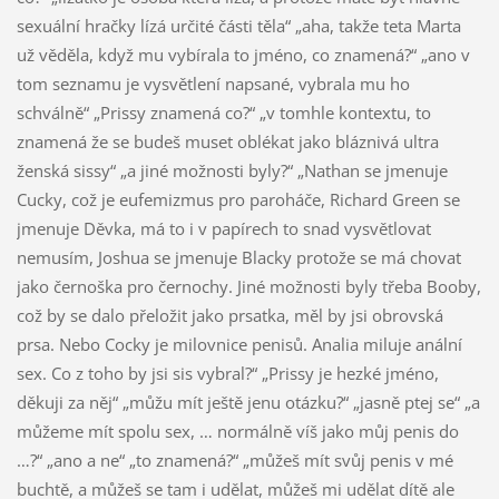
sexuální hračky lízá určité části těla“ „aha, takže teta Marta
už věděla, když mu vybírala to jméno, co znamená?“ „ano v
tom seznamu je vysvětlení napsané, vybrala mu ho
schválně“ „Prissy znamená co?“ „v tomhle kontextu, to
znamená že se budeš muset oblékat jako bláznivá ultra
ženská sissy“ „a jiné možnosti byly?“ „Nathan se jmenuje
Cucky, což je eufemizmus pro paroháče, Richard Green se
jmenuje Děvka, má to i v papírech to snad vysvětlovat
nemusím, Joshua se jmenuje Blacky protože se má chovat
jako černoška pro černochy. Jiné možnosti byly třeba Booby,
což by se dalo přeložit jako prsatka, měl by jsi obrovská
prsa. Nebo Cocky je milovnice penisů. Analia miluje anální
sex. Co z toho by jsi sis vybral?“ „Prissy je hezké jméno,
děkuji za něj“ „můžu mít ještě jenu otázku?“ „jasně ptej se“ „a
můžeme mít spolu sex, … normálně víš jako můj penis do
…?“ „ano a ne“ „to znamená?“ „můžeš mít svůj penis v mé
buchtě, a můžeš se tam i udělat, můžeš mi udělat dítě ale