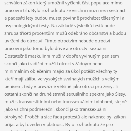
schválen zákon který umožnil vyčlenit část populace mimo
pracovní trh. Bylo rozhodnuto že všichni muži mezi šestnácti
a padesáti lety budou muset povinně procházet tělesnými a
psychologickými testy. Na základě výsledků testů bude
zhruba třiceti procentům mužů odebráno občanství a budou
uvrženi do otroctví. Tímto otroctvím nebude otroctví
pracovní jako tomu bylo dříve ale otroctví sexuální.
Dostatečně maskulinní muži v dobře vyvinutým penisem
skončí jako tradiční mužští otroci s žádným nebo
minimálním oblečením mající za úkol potěšit všechny ty
kteří mají zálibu ve vysokých svalnatých mužích s velkým
penisem, tedy v převážné většině jako otroci pro ženy. Ti
ostatní skončí na druhé straně sexuálního spektra jako Sissy,
muži s transvestitiními nebo transsexuálními vlohami, stejně
jako všichni podměreční, skončí jako transsexuální
otrokyně. Proběhla sice řada protestů ale nakonec byl zákon
přijat a byl uveden v platnost. Bylo rozhodnuto že pro