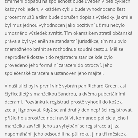
zmírnění dopadů na společnost bude uveden v pěti cyklech
každý rok jeden, v každém cyklu bude vyhodnoceno šest
procent mužů a těm bude doručen dopis s výsledky. Jakmile
byl muž jednou vyhodnocen jako pozitivní už mu nebylo
umožněno výsledek zvrátit. Tím okamžikem ztratil občanská
práva a byl vyčleněn ze standartní jurisdikce, tím mu bylo
znemožněno bránit se rozhodnutí soudní cestou. Měl se
neprodleně dostavit do registrační stanice kde bylo
provedeno jeho formální zařazení do otroctví, jeho
společenské zařazení a ustanoven jeho majitel.
V naší ulici byl v první vlně vybrán pan Richard Green, asi
čtyřicetiletý s manželkou Sandrou, a dvěma pubertálními
dcerami. Pozvánku k registraci prostě vyhodil do koše a
zcela ji ignoroval. Když se ani druhý den nepřišel registrovat,
přišlo ho uprostřed noci navštívit komando policie a jeho i
manželku zavřeli. Jeho za vyhýbání se registrace a ji za
napomáhání, jeho odsoudili na půl roku, ji na tři měsíce a