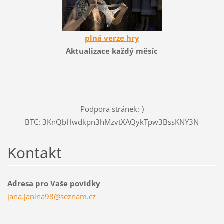
plná verze hry
Aktualizace každý měsíc
Podpora stránek:-)
BTC: 3KnQbHwdkpn3hMzvtXAQykTpw3BssKNY3N
Kontakt
Adresa pro Vaše povídky
jana.jan
ina98@se
znam.cz