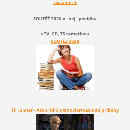
sociální síť
SOUTĚŽ 2020 o "nej" povídku
s TV, CD, TS tematikou
SOUTĚŽ 2020
TF runner - Akční RPG s transformačními příběhy