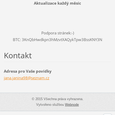
Aktualizace každý měsíc
Podpora stránek:-)
BTC: 3KnQbHwdkpn3hMzvtXAQykTpw3BssKNY3N
Kontakt
Adresa pro Vaše povídky
jana.jan
ina98@se
znam.cz
© 2015 Všechna práva vyhrazena.
Vytvořeno službou
Webnode