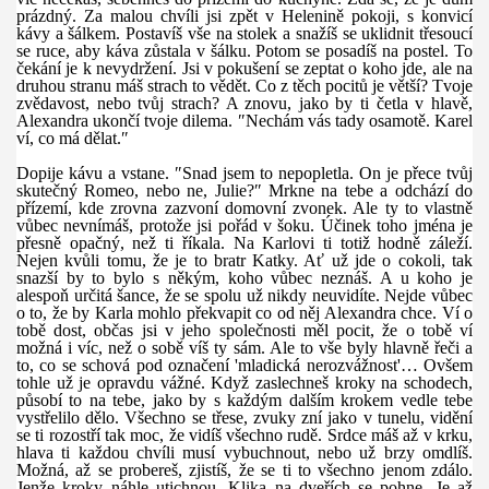
prázdný. Za
malou
chvíli jsi zpět v Helenině pokoji, s konvicí
kávy a šálkem. Postavíš vše na stolek a snažíš se uklidnit třesoucí
se ruce, aby káva zůstala v šálku. P
otom
se posadíš na postel. To
čekání je k nevydržení. Jsi v pokušení se zeptat o koho jde, ale na
druhou stranu máš strach to vědět. Co z těch pocitů je větší? Tvoje
zvědavost, nebo tvůj strach? A znovu, jako by ti četla v hlavě,
Alexandra ukončí tvoje dilema. ″Nechám vás tady osamotě. Karel
ví, co má dělat.″
Dopije kávu a vstane. ″Snad jsem to nepopletla. On je přece tvůj
skutečný Romeo, nebo ne, Julie?″ Mrkne na tebe a odchází do
přízemí, kde zrovna zazvoní domovní zvonek. Ale ty to vlastně
vůbec nevnímáš, protože jsi pořád v šoku. Účinek toho jména je
přesně opačný, než ti říkala. Na Karlovi ti totiž hodně záleží.
Nejen kvůli tomu, že je to bratr Katky. Ať už jde o cokoli, tak
snazší by to bylo s někým, koho vůbec neznáš. A u koho je
alespoň určitá šance, že se spolu už nikdy neuvidíte. Nejde vůbec
o to, že by Karla mohlo překvapit co od něj Alexandra chce. Ví o
tobě dost, občas jsi v jeho společnosti měl pocit, že o tobě ví
možná i víc, než o sobě víš ty sám. Ale to vše byly hlavně řeči a
to, co se schová pod označení 'mladická nerozvážnost'… Ovšem
tohle už je opravdu vážné. Když zaslechneš kroky na schodech,
působí to na tebe, jako by s každým dalším krokem vedle tebe
vystřelilo dělo. Všechno se třese, zvuky zní jako v tunelu, vidění
se ti rozostří tak moc, že vidíš všechno rudě. Srdce máš až v krku,
hlava ti každou chvíli musí vybuchnout, nebo už brzy omdlíš.
Možná, až se probereš, zjistíš, že se ti to všechno jenom zdálo.
Jenže kroky náhle utichnou. Klika na dveřích se pohne. Je až