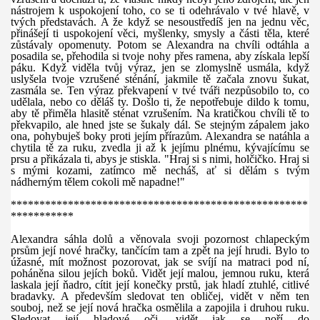
nástrojem k uspokojení toho, co se ti odehrávalo v tvé hlavě, v
tvých představách. A že když se nesoustředíš jen na jednu věc,
přinášejí ti uspokojení věci, myšlenky, smysly a části těla, které
zůstávaly opomenuty. Potom se Alexandra na chvíli odtáhla a
posadila se, přehodila si tvoje nohy přes ramena, aby získala lepší
páku. Když viděla tvůj výraz, jen se zlomyslně usmála, když
uslyšela tvoje vzrušené sténání, jakmile tě začala znovu šukat,
zasmála se. Ten výraz překvapení v tvé tváři nezpůsobilo to, co
udělala, nebo co děláš ty. Došlo ti, že nepotřebuje dildo k tomu,
aby tě přiměla hlasitě sténat vzrušením. Na kratičkou chvíli tě to
překvapilo, ale hned jste se šukaly dál.
S
e stejným zápalem jako
ona, pohybuješ boky proti jejím přírazům. Alexandra se natáhla a
chytila tě za ruku, zvedla ji až k jejímu plnému, kývajícímu se
prsu a přikázala ti, abys je stiskla. "Hraj si s nimi, holčičko. Hraj si
s mými kozami, zatímco mě necháš, ať si dělám s tvým
nádherným tělem cokoli mě napadne!"
****************************************************
***********
Alexandra sáhla dolů a věnovala s
voji
pozornost chlapeckým
prsům její nové hračky, tančícím tam a zpět na její hrudi. Bylo to
úžasné, mít možnost pozorovat, jak se svíjí na matraci pod ní,
poháněna silou jejích boků. Vidět její malou, jemnou ruku, která
laskala její ňadro, cítit její konečky prstů, jak hladí ztuhlé, citlivé
bradavky. A především sledovat ten obličej, vidět v něm ten
souboj, než se její nová hračka osmělila a zapojila i druhou ruku.
Sledovat její hladové oči,
vidět
jak se noř
í
do