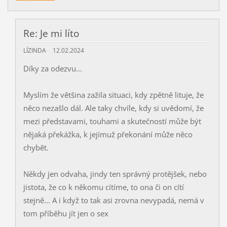
Re: Je mi líto
LÍZINDA
12.02.2024
Díky za odezvu...
Myslím že většina zažila situaci, kdy zpětně lituje, že
něco nezašlo dál. Ale taky chvíle, kdy si uvědomí, že
mezi představami, touhami a skutečností může být
nějaká překážka, k jejímuž překonání může něco
chybět.
Někdy jen odvaha, jindy ten správný protějšek, nebo
jistota, že co k někomu cítíme, to ona či on cítí
stejně... A i když to tak asi zrovna nevypadá, nemá v
tom příběhu jít jen o sex