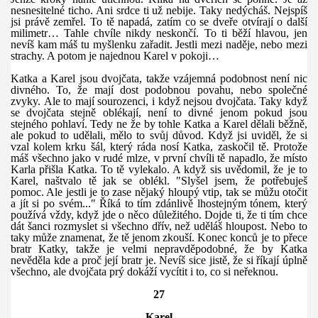
nesnesitelné ticho. Ani srdce ti už nebije. Taky nedýcháš. Nejspíš
jsi právě zemřel. To tě napadá, zatím co se dveře otvírají o další
milimetr… Tahle chvíle nikdy neskončí. To ti běží hlavou, jen
nevíš kam máš tu myšlenku zařadit. Jestli mezi naděje, nebo mezi
strachy. A potom je najednou Karel v pokoji…
Katka a Karel jsou dvojčata, takže vzájemná podobnost není nic
divného. To, že mají dost podobnou povahu, nebo společné
zvyky.
Ale
to mají sourozenci, i když nejsou dvojčata.
Taky
když
se dvojčata stejně oblékají, není to divné jenom pokud jsou
stejného pohlaví. Tedy ne že by tohle Katka a Karel dělali běžně,
ale pokud to udělali, mělo to svůj důvod. Když jsi uviděl, že si
vzal kolem krku šál, který ráda nosí Katka, zaskočil tě. Protože
máš všechno jako v rudé mlze, v první chvíli tě napadlo, že místo
Karla přišla Katka. To tě vylekalo. A když sis uvědomil, že je to
Karel, naštvalo tě jak se oblékl. ″Slyšel jsem, že potřebuješ
pomoc. Ale jestli je to zase nějaký hloupý vtip, tak se můžu otočit
a jít si po svém...″ Říká to tím zdánlivě lhostejným tónem, který
používá vždy, když jde o něco důležitého. Dojde ti, že ti tím chce
dát šanci rozmyslet si všechno dřív, než uděláš hloupost. Nebo to
taky může znamenat, že tě jenom zkouší. Konec konců je to přece
bratr Katky, takže je velmi nepravděpodobné, že by Katka
nevěděla kde a proč její bratr je. Nevíš sice jistě, že si říkají úplně
všechno, ale dvojčata prý dokáží vycítit i to, co si neřeknou.
27
Karel