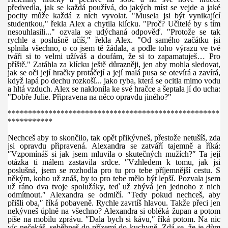
předvedla, jak se každá používá, do jakých míst se vejde a jaké
pocity může každá z nich vyvolat. "Musela jsi být vynikající
studentkou," řekla Alex a chytila klícku. "Proč? Učitelé by s tím
nesouhlasili..." ozvala se udýchaná odpověď. "Protože se tak
rychle a poslušně učíš," řekla Alex. "Od samého začátku jsi
splnila všechno, o co jsem tě žádala, a podle toho výrazu ve tvé
tváři si to velmi užíváš a doufám, že si to zapamatuješ… Pro
příště." Zatáhla za klícku ještě důrazněji, jen aby mohla sledovat,
jak se oči její hračky protáčejí a její malá pusa se otevírá a zavírá,
když lapá po dechu rozkoší... jako ryba, která se ocitla mimo vodu
a hltá vzduch. Alex se naklonila ke své hračce a šeptala jí do ucha:
"Dobře Julie. Připravena na něco opravdu jiného?"
****************************************************
***********
Nechceš aby to skončilo, tak opět přikývneš, přestože netušíš, zda
jsi opravdu připravená. Alexandra se zatváří tajemně a říká:
″Vzpomínáš si jak jsem mluvila o skutečných mužích?″ Ta její
otázka ti málem zastavila srdce. ″Vzhledem k tomu, jak jsi
poslušná, jsem se rozhodla pro tu pro tebe příjemnější cestu. S
někým, koho už znáš, by to pro tebe mělo být lepší. Pozvala jsem
už ráno dva tvoje spolužáky, teď už zbývá jen jednoho z nich
odmítnout.″ Alexandra se odmlčí. ″Tedy pokud nechceš, aby
přišli oba,″ říká pobaveně. Rychle zavrtíš hlavou. Takže přeci jen
nekývneš úplně na všechno? Alexandra si obléká župan a potom
píše na mobilu zprávu. ″Dala bych si kávu,″ říká potom. Na nic
víc nečekáš, seběhneš do přízemí do kuchyně. Zdá se, že je dům