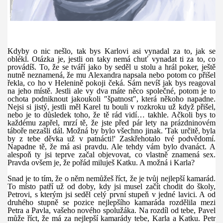
Kdyby o nic nešlo, tak bys Karlovi asi vynadal za to, jak se
oblékl. Otázka je, jestli on taky nemá chuť vynadat ti za to, co
provádíš. To, že se tváří jako by seděl u stolu a hrál poker, ještě
nutně neznamená, že mu Alexandra napsala nebo potom co přišel
řekla, co ho v Helenině pokoji čeká. Sám nevíš jak bys reagoval
na jeho místě. Jestli ale vy dva máte něco společné, potom je to
ochota podniknout jakoukoli ″špatnost″, která někoho napadne.
Nejsi si jistý, jestli měl Karel tu bouli v rozkroku už když přišel,
nebo je to důsledek toho, že tě rád vidí… takhle. Ačkoli bys to
každému zapřel, mrzí tě, že jste před pár lety na prázdninovém
táboře nezašli dál. Možná by bylo všechno jinak. 'Tak určitě, byla
by z tebe děvka už v patnácti!' Zaskřehotalo tvé podvědomí.
Napadne tě, že má asi pravdu. Ale tehdy vám bylo dvanáct. A
alespoň ty jsi teprve začal objevovat, co vlastně znamená sex.
Pravda ovšem je, že pořád miluješ Katku. A možná i Karla?
Snad je to tím, že o něm nemůžeš říct, že je tvůj nejlepší kamarád.
To místo patří už od doby, kdy jsi musel začít chodit do školy,
Petrovi, s kterým jsi seděl celý první stupeň v jedné lavici. A od
druhého stupně se pozice nejlepšího kamaráda rozdělila mezi
Petra a Pavla, vašeho nového spolužáka. Na rozdíl od tebe, Pavel
může říct, že má za nejlepší kamarády tebe, Karla a Katku. Petr