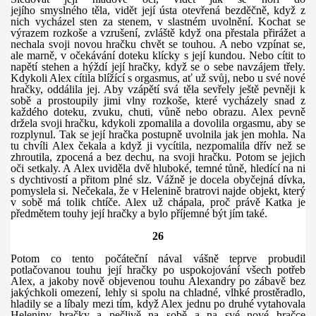
jejího
smyslného
těla, vidět její ústa otevřená bezděčně, když z
nich vycházel st
en
za st
enem,
v slastném uvolnění. Kochat se
výrazem rozkoše a vzrušení, zvláště když ona přestala přirážet a
nechala svoji novou hračku chvět se touhou. A nebo vzpínat se,
ale marně, v očekávání doteku klícky s její kundou. Nebo cítit to
napětí stehen a hýždí její hračky, když se o sebe navzájem třely.
Kdykoli Alex cítila blížící s orgasmus, ať už svůj, nebo u své nové
hračky, oddálila jej. Aby vzápětí svá těla sevřely ještě pevněji k
sobě a prostoupily jimi vlny rozkoše, které vycházely snad z
každého doteku, zvuku, chuti, vůně nebo obrazu. Alex pevně
držela svoji hračku, kdykoli zpomalila a dovolila orgasmu, aby se
rozplynul. Tak se její hračka postupně uvolnila jak jen mohla. Na
tu chvíli Alex čekala a když ji vycítila, nezpomalila dřív než se
zhroutila, zpocená a bez dechu, na svoji hračku. Potom se jejich
oči setkaly. A Alex uviděla dvě hluboké, temné tůně, hledící na ni
s dychtivostí a přitom plné slz. Vážně je docela obyčejná dívka,
pomyslela si. Nečekala, že v Helenině bratrovi najde objekt, který
v sobě má tolik chtíče. Alex už chápala, proč právě Katka je
předmětem touhy její hračky a bylo příjemné být jím také.
26
Potom co tento počáteční nával vášně teprve probudil
potlačovanou touhu její hračky po uspokojování všech potřeb
Alex, a jakoby nově objevenou touhu Alexandry po zábavě bez
jakýchkoli omezení, lehly si spolu na chladné, vlhké prostěradlo,
hladily se a líbaly mezi tím, když Alex jednu po druhé vytahovala
Heleniny hračky a pečlivě na sobě a na své nové hračce