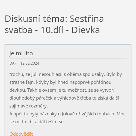
Diskusní téma: Sestřina
svatba - 10.díl - Dievka
Je mi líto
DAF
12.02.2024
trochu, že Juli nesouhlasil s oběma spolužáky. Bylo by
strašně fajn, kdyby byl hned napoprvé pořádnou
děvkou. Takhle ovšem je tu možnost, že se vytvoří
dlouhodobý páreček a výhledově třeba to získá další
zajímavé rozměry.
A opět tu byly náznaky o Julově dřívějších touhách. Moc
se mi to líbí a dál těším se.
Odpovědět