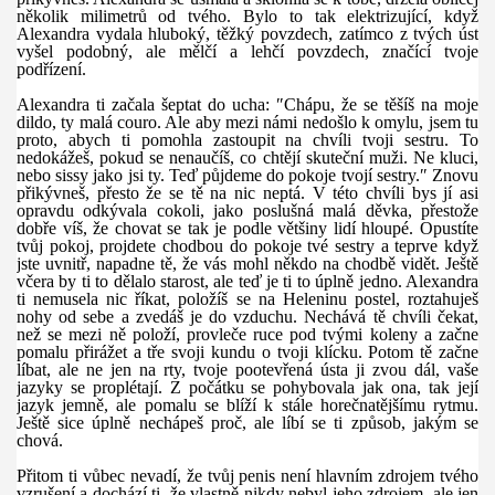
několik milimetrů od tvého. Bylo to tak elektrizující, když
Alexandra vydala hluboký, těžký povzdech, zatímco z tvých úst
vyšel podobný, ale mělčí a lehčí povzdech, značící tvoje
podřízení.
Alexandra ti začala šeptat do ucha: ″Chápu, že se těšíš na moje
dildo, ty malá couro. Ale aby mezi námi nedošlo k omylu, jsem tu
proto, abych ti pomohla zastoupit na chvíli tvoji sestru. To
nedokážeš, pokud se nenaučíš, co chtějí skuteční muži. Ne kluci,
nebo sissy jako jsi ty. Teď půjdeme do pokoje tvojí sestry.″ Znovu
přikývneš, přesto že se tě na nic neptá. V této chvíli bys jí asi
opravdu odkývala cokoli, jako poslušná malá děvka, přestože
dobře víš, že chovat se tak je podle většiny lidí hloupé. Opustíte
tvůj pokoj, projdete chodbou do pokoje tvé sestry a teprve když
jste uvnitř, napadne tě, že vás mohl někdo na chodbě vidět. Ještě
včera by ti to dělalo starost, ale teď je ti to úplně jedno. Alexandra
ti nemusela nic říkat, položíš se na Heleninu postel, roztahuješ
nohy od sebe a zvedáš je do vzduchu. Nechává tě chvíli čekat,
než se mezi ně položí, provleče ruce pod tvými koleny a začne
pomalu přirážet a tře svoji kundu o tvoji klícku. Potom tě začne
líbat, ale ne jen na rty, tvoje pootevřená ústa ji zvou dál, vaše
jazyky se proplétají. Z počátku se pohybovala jak ona, tak její
jazyk jemně, ale pomalu se blíží k stále horečnatějšímu rytmu.
Ještě sice úplně nechápeš proč, ale líbí se ti způsob, jakým se
chová.
Přitom ti vůbec nevadí, že tvůj penis není hlavním zdrojem tvého
vzrušení a dochází ti, že vlastně nikdy nebyl jeho zdrojem, ale jen