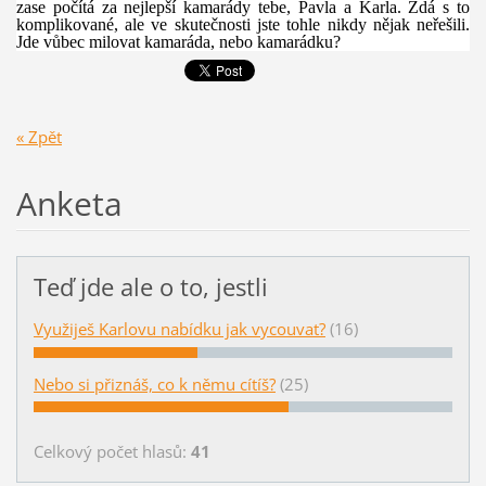
zase počítá za nejlepší kamarády tebe, Pavla a Karla. Zdá s to
komplikované, ale ve skutečnosti jste tohle nikdy nějak neřešili.
Jde vůbec milovat kamaráda, nebo kamarádku?
« Zpět
Anketa
Teď jde ale o to, jestli
Využiješ Karlovu nabídku jak vycouvat?
(16)
Nebo si přiznáš, co k němu cítíš?
(25)
Celkový počet hlasů:
41