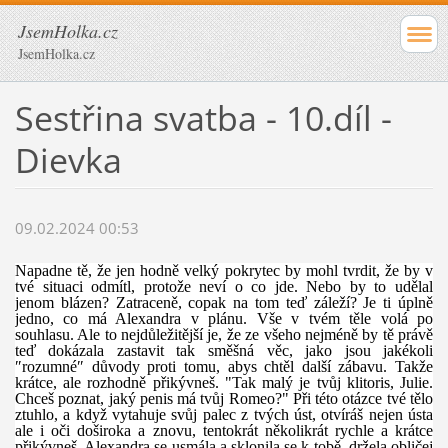
JsemHolka.cz
JsemHolka.cz
Sestřina svatba - 10.díl -
Dievka
09.02.2024 00:53
Napadne tě, že jen hodně velký pokrytec by mohl tvrdit, že by v
tvé situaci odmítl, protože neví o co jde.
N
ebo by to udělal
jen
om
blázen? Zatraceně, copak na tom teď záleží? Je ti úplně
jedno, co má Alexandra v plánu. Vše v tvém těle volá po
souhlasu. Ale to nejdůležitější je, že ze všeho nejméně by tě právě
teď dokázala zastavit tak směšná věc, jako jsou jakékoli
″rozumné″ důvody proti tomu, abys chtěl další zábavu. Takže
krátce, ale rozhodně přikývneš. "Tak malý je tvůj klitoris, Julie.
Chceš poznat, jaký penis má tvůj Romeo?" Při této otázce tvé tělo
ztuhlo, a když vytahuje svůj palec z tvých úst, otvíráš nejen ústa
ale i oči doširoka a znovu, tentokrát několikrát rychle a krátce
přikývneš. Alexandra
se usmála a sklonila se k tobě, držela obličej