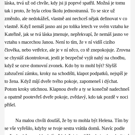
láska, trvá už od chvíle, kdy jsi ji poprvé spatřil. Možná je tomu
tak i proto, že byla celou školu jednostranná. To se sice už
změnilo, ale nedokážeš, vlastně ani nechceš nějak definovat v co
vlastně. Když nemáš jasno ani po tolika letech ve svém vztahu ke
Kateřině, jak se tvá láska jmenuje, nepřekvapí, že nemáš jasno ve
vztahu s macechou Janou. Není to tím, že v ní vidíš cizího
člověka, nebo vetřelce, ale je v ní něco, co tě znepokojuje. Zrovna
se chystáš zkontrolovat, jestli je bezpečné vyjít nahý na chodbu,
když se ozve domovní zvonek. Kdo by to mohl být? Slyšíš
zabzučení zámku, kroky na schodišti, klapot podpatků, nejspíš je
to žena. Když míjí dveře tvého pokoje, zapomeneš i dýchat.
Potom kroky utichnou. Klapnou dveře a ty se konečně nadechneš
a opatrně pootevřeš dveře pokoje, zvědavý, kdo tak pozdě v noci
přišel.
Na malou chvíli doufáš, že by to mohla být Helena. Tím by
se vše vyřešilo, kdyby se tvoje sestra vrátila domů. Navíc podle