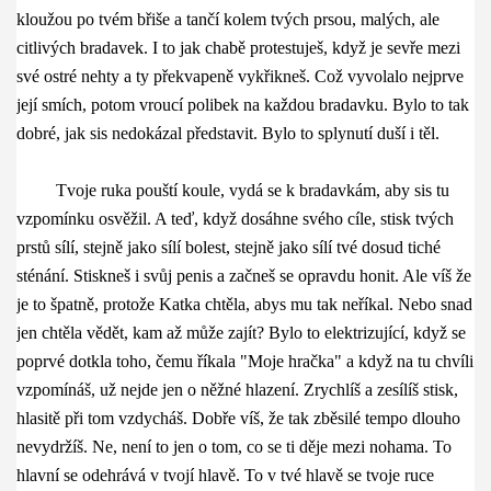
kloužou po tvém břiše a tančí kolem tvých prsou, malých, ale
citlivých bradavek. I to jak chabě protestuješ, když je sevře mezi
své ostré nehty a ty překvapeně vykřikneš. Což vyvolalo nejprve
její smích, potom vroucí polibek na každou bradavku. Bylo to tak
dobré, jak sis nedokázal představit. Bylo to splynutí duší i těl.
Tvoje ruka pouští koule, vydá se k bradavkám, aby sis tu
vzpomínku osvěžil. A teď, když dosáhne svého cíle, stisk tvých
prstů sílí, stejně jako sílí bolest, stejně jako sílí tvé dosud tiché
sténání. Stiskneš i svůj penis a začneš se opravdu honit. Ale víš že
je to špatně, protože Katka chtěla, abys mu tak neříkal. Nebo snad
jen chtěla vědět, kam až může zajít? Bylo to elektrizující, když se
poprvé dotkla toho, čemu říkala "Moje hračka" a když na tu chvíli
vzpomínáš, už nejde jen o něžné hlazení. Zrychlíš a zesílíš stisk,
hlasitě při tom vzdycháš. Dobře víš, že tak zběsilé tempo dlouho
nevydržíš. Ne, není to jen o tom, co se ti děje mezi nohama. To
hlavní se odehrává v tvojí hlavě. To v tvé hlavě se tvoje ruce