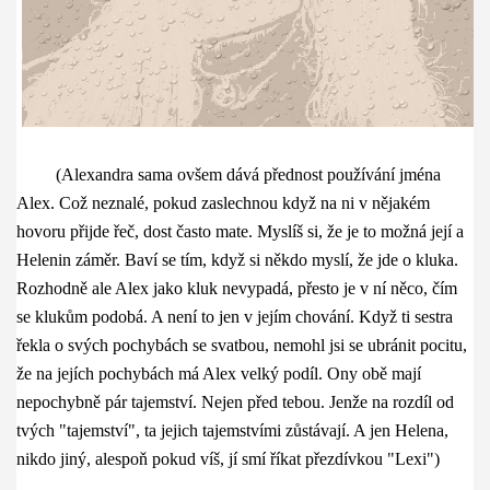
(Alexandra sama ovšem dává přednost používání jména
Alex. Což neznalé, pokud zaslechnou když na ni v nějakém
hovoru přijde řeč, dost často mate. Myslíš si, že je to možná její a
Helenin záměr. Baví se tím, když si někdo myslí, že jde o kluka.
Rozhodně ale Alex jako kluk nevypadá, přesto je v ní něco, čím
se klukům podobá. A není to jen v jejím chování. Když ti sestra
řekla o svých pochybách se svatbou, nemohl jsi se ubránit pocitu,
že na jejích pochybách má Alex velký podíl. Ony obě mají
nepochybně pár tajemství. Nejen před tebou. Jenže na rozdíl od
tvých "tajemství", ta jejich tajemstvími zůstávají. A jen Helena,
nikdo jiný, alespoň pokud víš, jí smí říkat přezdívkou "Lexi")