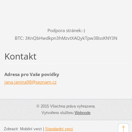
Podpora stránek:-)
BTC: 3KnQbHwdkpn3hMzvtXAQykTpw3BssKNY3N
Kontakt
Adresa pro Vaše povídky
jana.jan
ina98@se
znam.cz
© 2015 Všechna práva vyhrazena.
Vytvořeno službou
Webnode
Zobrazit:
Mobilní verzi
|
Standardní verzi