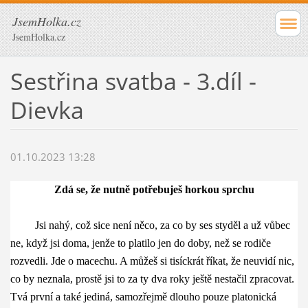
JsemHolka.cz
JsemHolka.cz
Sestřina svatba - 3.díl -
Dievka
01.10.2023 13:28
Zdá se, že nutně potřebuješ horkou sprchu
Jsi nahý, což sice není něco, za co by ses styděl a už vůbec
ne, když jsi doma, jenže to platilo jen do doby, než se rodiče
rozvedli. Jde o macechu. A můžeš si tisíckrát říkat, že neuvidí nic,
co by neznala, prostě jsi to za ty dva roky ještě nestačil zpracovat.
Tvá první a také jediná, samozřejmě dlouho pouze platonická