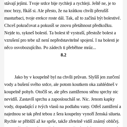
stávají jejími. Tvoje srdce bije rychleji a rychleji. Ještě ne, je to
moc brzy, říkáš si. Ale přesto, že na krátkou chvíli přerušíš
masturbaci, tvoje erekce roste dál. Tak, až to začíná být bolestivé.
Chceš pokračovat a pokusíš se znovu přetáhnout předkožku.
Nejde to, sykneš bolestí. Ta bolest tě vystraší, přestože bolest a
vzrušení pro tebe už není nepředstavitelné spojení. I na bolesti je
něco osvobozujícího. Po zádech ti přeběhne mráz...
8.2
Jako by v koupelně byl na chvíli průvan. Slyšíš jen zurčení
vody a bušení svého srdce, ale potom koutkem oka zahlédneš v
koupelně pohyb. Otočíš se, ale přes zamlženou stěnu sprchy nic
nevidíš. Zastavíš sprchu a zaposloucháš se. Nic. Jenom kapky
vody, dopadající z tvých vlasů na podlahu vany. Otřeš zamlžení a
najednou se tak před tebou z šera koupelny vynoří ženská silueta.
Rychle se přiblíží až ke sprše, takže zřetelně vidíš známý obličej.