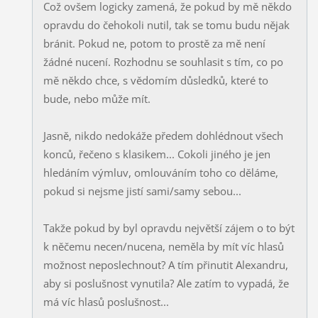
Což ovšem logicky zamená, že pokud by mě někdo
opravdu do čehokoli nutil, tak se tomu budu nějak
bránit. Pokud ne, potom to prostě za mě není
žádné nucení. Rozhodnu se souhlasit s tím, co po
mě někdo chce, s vědomím důsledků, které to
bude, nebo může mít.
Jasně, nikdo nedokáže předem dohlédnout všech
konců, řečeno s klasikem... Cokoli jiného je jen
hledáním výmluv, omlouváním toho co děláme,
pokud si nejsme jistí sami/samy sebou...
Takže pokud by byl opravdu největší zájem o to být
k něčemu necen/nucena, neměla by mít víc hlasů
možnost neposlechnout? A tím přinutit Alexandru,
aby si poslušnost vynutila? Ale zatím to vypadá, že
má víc hlasů poslušnost...