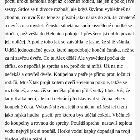
počtu kroků nemohla dojít až k ložnici rodičů, ale jen k pokoji tvé
sestry. Srdce se ti divoce rozbuší, ale když škvírou vyhlédneš na
chodbu, co uvidíš na tebe za působí jako náraz do zdi. Jsi zmatený
a nevíš co si myslet. Ženská silueta na spoře osvětlené chodbě se
otočila, než vešla do Helenina pokoje. I přes šero jsi dobře poznal
její obličej. A podle toho jak se zatvářila je jasné, že si tě všimla.
Udělá jednoznačné gesto, které napodobuje honění čuráka, než se
za ní zavřou dveře. Co tu Alex dělá? Ale vysvětlení počká do
zítřka, co nepočká je sprcha a to, proč do ní míříš. Už na nic
nečekáš a otevřeš dveře. Koupelna v patře je přímo proti ložnici
rodičů. Musíš tak projít kolem dveří Helenina pokoje, takže se
rozběhneš, ale snažíš se nedělat přitom příliš velký hluk. Víš, že
tady Katka není, ale to ti nebrání představovat si, že na tebe v
koupelně čeká. Vybavíš si zvuk jejího smíchu, už šest let ti zní
jako rajská hudba, píseň, pro kterou bys udělal cokoli. Vběhneš
do koupelny a rovnou do sprchy. Pouštíš sprchu, nastavíš teplotu
vodu nejvýš jak si troufáš. Horké vodní kapky dopadají na tvoji
bledou kůži a mění ji.