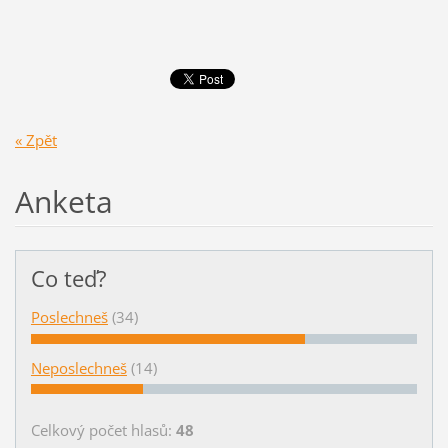
« Zpět
Anketa
Co teď?
Poslechneš
(34)
Neposlechneš
(14)
Celkový počet hlasů:
48