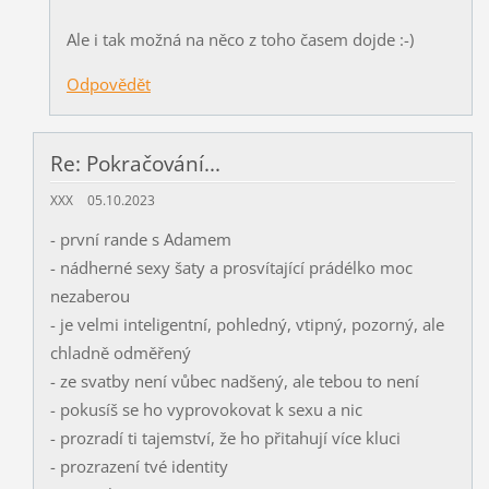
Ale i tak možná na něco z toho časem dojde :-)
Odpovědět
Re: Pokračování...
XXX
05.10.2023
- první rande s Adamem
- nádherné sexy šaty a prosvítající prádélko moc
nezaberou
- je velmi inteligentní, pohledný, vtipný, pozorný, ale
chladně odměřený
- ze svatby není vůbec nadšený, ale tebou to není
- pokusíš se ho vyprovokovat k sexu a nic
- prozradí ti tajemství, že ho přitahují více kluci
- prozrazení tvé identity