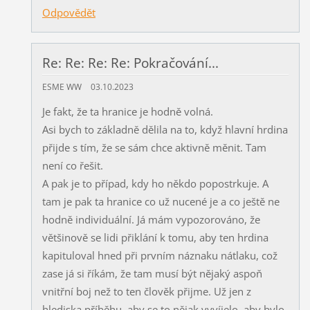
Odpovědět
Re: Re: Re: Re: Pokračování...
ESME WW
03.10.2023
Je fakt, že ta hranice je hodně volná.
Asi bych to základně dělila na to, když hlavní hrdina
přijde s tím, že se sám chce aktivně měnit. Tam
není co řešit.
A pak je to případ, kdy ho někdo popostrkuje. A
tam je pak ta hranice co už nucené je a co ještě ne
hodně individuální. Já mám vypozorováno, že
většinově se lidi přiklání k tomu, aby ten hrdina
kapituloval hned při prvním náznaku nátlaku, což
zase já si říkám, že tam musí být nějaký aspoň
vnitřní boj než to ten člověk přijme. Už jen z
hlediska příběhu, aby se to nějak vyvíjelo, aby bylo