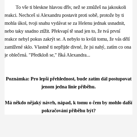
To vše ti bleskne hlavou dřív, než se zmůžeš na jakoukoli
reakci. Nechceš si Alexandru postavit proti sobě, protože by ti
mohla úkol, tvoji snahu vydávat se za Helenu jednak usnadnit,
nebo taky snadno ztížit. Překvapí tě snad jen to, že tvá první
reakce nebyl pokus zakrýt se. A nebylo to kvůli tomu, že vás dělí
zamlžené sklo. Vlastně ti nepřijde divné, že jsi nahý, zatím co ona
je oblečená. "Předkloň se," říká Alexandra...
Poznámka: Pro lepší přehlednost, bude zatím dál postupovat
jenom jedna linie příběhu.
Má někdo nějaký návrh, nápad, k tomu o čem by mohlo další
pokračování příběhu být?