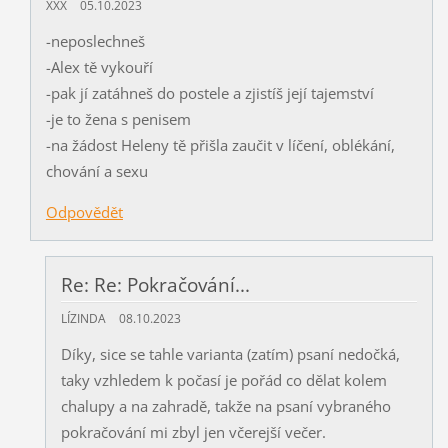
XXX
05.10.2023
-neposlechneš
-Alex tě vykouří
-pak jí zatáhneš do postele a zjistíš její tajemství
-je to žena s penisem
-na žádost Heleny tě přišla zaučit v líčení, oblékání,
chování a sexu
Odpovědět
Re: Re: Pokračování...
LÍZINDA
08.10.2023
Díky, sice se tahle varianta (zatím) psaní nedočká,
taky vzhledem k počasí je pořád co dělat kolem
chalupy a na zahradě, takže na psaní vybraného
pokračování mi zbyl jen včerejší večer.