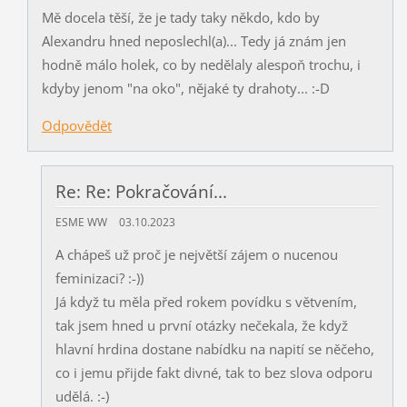
Mě docela těší, že je tady taky někdo, kdo by
Alexandru hned neposlechl(a)... Tedy já znám jen
hodně málo holek, co by nedělaly alespoň trochu, i
kdyby jenom "na oko", nějaké ty drahoty... :-D
Odpovědět
Re: Re: Pokračování...
ESME WW
03.10.2023
A chápeš už proč je největší zájem o nucenou
feminizaci? :-))
Já když tu měla před rokem povídku s větvením,
tak jsem hned u první otázky nečekala, že když
hlavní hrdina dostane nabídku na napití se něčeho,
co i jemu přijde fakt divné, tak to bez slova odporu
udělá. :-)