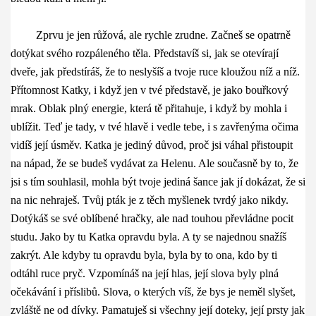
Zprvu je jen růžová, ale rychle zrudne. Začneš se opatrně
dotýkat svého rozpáleného těla. Představíš si, jak se otevírají
dveře, jak předstíráš, že to neslyšíš a tvoje ruce kloužou níž a níž.
Přítomnost Katky, i když jen v tvé představě, je jako bouřkový
mrak. Oblak plný energie, která tě přitahuje, i když by mohla i
ublížit. Teď je tady, v tvé hlavě i vedle tebe, i s zavřenýma očima
vidíš její úsměv. Katka je jediný důvod, proč jsi váhal přistoupit
na nápad, že se budeš vydávat za Helenu. Ale současně by to, že
jsi s tím souhlasil, mohla být tvoje jediná šance jak jí dokázat, že si
na nic nehraješ. Tvůj pták je z těch myšlenek tvrdý jako nikdy.
Dotýkáš se své oblíbené hračky, ale nad touhou převládne pocit
studu. Jako by tu Katka opravdu byla. A ty se najednou snažíš
zakrýt. Ale kdyby tu opravdu byla, byla by to ona, kdo by ti
odtáhl ruce pryč. Vzpomínáš na její hlas, její slova byly plná
očekávání i příslibů. Slova, o kterých víš, že bys je neměl slyšet,
zvláště ne od dívky. Pamatuješ si všechny její doteky, její prsty jak