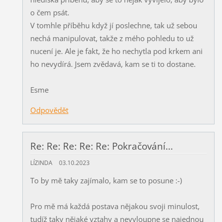
o čem psát.
V tomhle příběhu když jí poslechne, tak už sebou
nechá manipulovat, takže z mého pohledu to už
nucení je. Ale je fakt, že ho nechytla pod krkem ani
ho nevydírá. Jsem zvědavá, kam se ti to dostane.
Esme
Odpovědět
Re: Re: Re: Re: Re: Pokračování...
LÍZINDA
03.10.2023
To by mě taky zajímalo, kam se to posune :-)
Pro mě má každá postava nějakou svoji minulost,
tudíž taky nějaké vztahy a nevyloupne se najednou