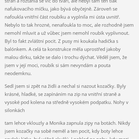
stran a roztáhla se víc do tváří, ale nebyl tam ten tlak
nafukovacího míčku, jako bývá obyčejně. Zároveň se
nafoukla vnitřní část roubíku a vyplnila mi ústa uvnitř.
Nebylo to tak hrozné, nenafoukla to moc, ale rozhodně jsem
nemohl mluvit a už vůbec jsem nemohl roubík vyplivnout.
Byl to fakt zvláštní pocit. Z pusy mi koukala hadička s
balónkem. A celá ta konstrukce měla uprostřed jakoby
malou dírku, takže se dalo i trochu dýchat. Věděl jsem, že
jsem v její moci, roubík si sám nevyndám a pouta
neodemknu.
Sedl jsem si zpět na židli a nechal si nazout kozačky. Byly
krásné, hladké, se zapínáním na zip na vnitřní straně a
vysoké pod kolena na středně vysokém podpatku. Nohy v
silonkách
tam lehce vklouzly a Monika zapnula zipy na botách. Nikdy
jsem kozačky na sobě neměl a ten pocit, kdy boty lehce
sevřely lýtka, byl vážně skvělý. I pohled na nohy, kdy mezi