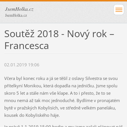
JsemHolka.cz
JsemHolka.cz
Soutěž 2018 - Nový rok –
Francesca
02.01.2019 19:06
Včera byl konec roku a já se těšil z oslavy Silvestra se svou
přítelkyní Monikou, která dopadla na jedničku. Jsme spolu
skoro 5 let a stále nám vše klape. A to i přesto, že to se
mnou nemá až tak moc jednoduché. Bydlíme v pronajatém
bytě v pražských Kobylisích, ve středně velkém paneláku,
kousek do Kobyliského háje.
Je právě 1.1.2019 15:00 hodin a my jsme začali plánovat náš