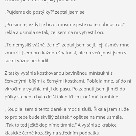
„Půjdeme do postýlky?“ zeptal jsem se.
„Prosím tě, vždyť je brzo, musíme ještě na ten ohňostroj.“
řekla a usmála se tak, že jsem na ni vytřeštil oči.
„To nemyslíš vážně, že ne“, zeptal jsem se jí. Její úsměv mne
zmrazil. Jsem pro každou špatnost, ale na veřejnost jsem v
sukni vážně nechodil.
Z tašky vytáhla kostkovanou bavlněnou minisukni s
červenými, bílými a černými kostkami. Pobídla mne, ať do ní
vkročím a vytáhla mi ji do pasu. Po zapnutí jsem ji měl do
půlky stehen a byla delší tak o tři cm, než mé kombiné.
„Koupila jsem ti tento dárek a moc ti sluší. Říkala jsem si, že
to pro tebe bude skvělý zážitek,“ opět se na mne usmála.
„Tak to teď ještě doplníme tímhle.“ A vytáhla z krabice
klasické černé kozačky na středním podpatku.