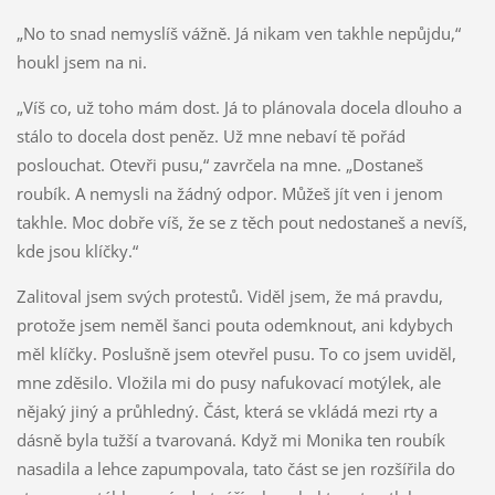
„No to snad nemyslíš vážně. Já nikam ven takhle nepůjdu,“
houkl jsem na ni.
„Víš co, už toho mám dost. Já to plánovala docela dlouho a
stálo to docela dost peněz. Už mne nebaví tě pořád
poslouchat. Otevři pusu,“ zavrčela na mne. „Dostaneš
roubík. A nemysli na žádný odpor. Můžeš jít ven i jenom
takhle. Moc dobře víš, že se z těch pout nedostaneš a nevíš,
kde jsou klíčky.“
Zalitoval jsem svých protestů. Viděl jsem, že má pravdu,
protože jsem neměl šanci pouta odemknout, ani kdybych
měl klíčky. Poslušně jsem otevřel pusu. To co jsem uviděl,
mne zděsilo. Vložila mi do pusy nafukovací motýlek, ale
nějaký jiný a průhledný. Část, která se vkládá mezi rty a
dásně byla tužší a tvarovaná. Když mi Monika ten roubík
nasadila a lehce zapumpovala, tato část se jen rozšířila do