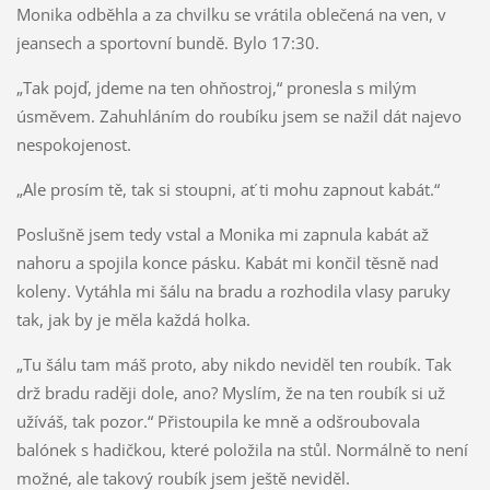
Monika odběhla a za chvilku se vrátila oblečená na ven, v
jeansech a sportovní bundě. Bylo 17:30.
„Tak pojď, jdeme na ten ohňostroj,“ pronesla s milým
úsměvem. Zahuhláním do roubíku jsem se nažil dát najevo
nespokojenost.
„Ale prosím tě, tak si stoupni, ať ti mohu zapnout kabát.“
Poslušně jsem tedy vstal a Monika mi zapnula kabát až
nahoru a spojila konce pásku. Kabát mi končil těsně nad
koleny. Vytáhla mi šálu na bradu a rozhodila vlasy paruky
tak, jak by je měla každá holka.
„Tu šálu tam máš proto, aby nikdo neviděl ten roubík. Tak
drž bradu raději dole, ano? Myslím, že na ten roubík si už
užíváš, tak pozor.“ Přistoupila ke mně a odšroubovala
balónek s hadičkou, které položila na stůl. Normálně to není
možné, ale takový roubík jsem ještě neviděl.