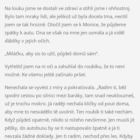
Na louku jsme se dostali ve zdraví a stihli jsme i ohňostroj.
Bylo tam mraky lidí, ale jelikož už byla docela tma, necítil
jsem se tak hrozně. Otočil jsem se k Monice, že půjdeme
zpátky k autu. Ona se však na mne jen usmála a já viděl
ďáblíky v jejích očích.
„Miláčku, aby sis to užil, půjdeš domů sám“.
Vytřeštil jsem na ni oči a zahuhlal do roubíku, že to není
možné. Ke všemu ještě začínalo pršet.
Nenechala se vyvést z míry a pokračovala. „Radím ti, běž
spodní cestou po silnici mezi baráky, tam snad neuklouzneš,
už je trochu mokro. Já raději nechala klíčky od pout doma,
aby mne to nesvádělo tě uvolnit. Ten roubík ti také nechám.
Když půjdeš opatrně, nikdo si ničeho nevšimne. Jen musíš jít
pěšky, do autobusu by se ti nastupovalo špatně a já ti
nevzala žádné doklady. Jen ti radím, nechoď přes les. Kdyby