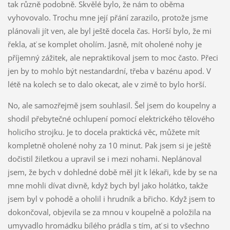
tak různě podobně. Skvělé bylo, že nám to oběma
vyhovovalo. Trochu mne její přání zarazilo, protože jsme
plánovali jít ven, ale byl ještě docela čas. Horší bylo, že mi
řekla, ať se komplet oholím. Jasně, mít oholené nohy je
příjemný zážitek, ale nepraktikoval jsem to moc často. Přeci
jen by to mohlo být nestandardní, třeba v bazénu apod. V
létě na kolech se to dalo okecat, ale v zimě to bylo horší.
No, ale samozřejmě jsem souhlasil. Šel jsem do koupelny a
shodil přebytečné ochlupení pomocí elektrického tělového
holicího strojku. Je to docela praktická věc, můžete mít
kompletně oholené nohy za 10 minut. Pak jsem si je ještě
dočistil žiletkou a upravil se i mezi nohami. Neplánoval
jsem, že bych v dohledné době měl jít k lékaři, kde by se na
mne mohli dívat divně, když bych byl jako holátko, takže
jsem byl v pohodě a oholil i hrudník a břicho. Když jsem to
dokončoval, objevila se za mnou v koupelně a položila na
umyvadlo hromádku bílého prádla s tím, ať si to všechno