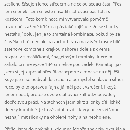
zesílenu část jen lehce středem a ne celou sedací část. Přes
lem silonek jsem si ještě nasadil stahovací pás Talia s
kosticemi. Tato kombinace mi vytvarovala poměrně
rozumně stažené bříško a pás také zajišťuje, že se silonky
nestahují dolů. Jen je to smrtelná kombinace, pokud by se
člověku chtělo rychle na záchod. No a na závěr krásné bílé
saténové kombiné s krajkou nahoře i dole a s dvěma
rozparky s mašličkami, špagetovými ramínky, které mi
sahalo při mé výšce 184 cm lehce pod zadek. Pamatuji, jak
jsem si jej kupoval přes Blancheporte a moc se na něj těšil.
Když jsem se podíval do zrcadla a odmyslel si hlavu a silnější
ruce, bylo to opravdu fajn a já měl pocit vzrušení. I když
jenom pocit, protože dvoje stahovací kalhotky odváděly
dobře svou práci. Na stehnech jsem skrz silonky cítil lehké
dotyky kombiné. Je to zásadní rozdíl, který holky většinou
neznají, mít silonky na oholené nohy a na neoholené.
Přešel jsem do obýváku, kde mne Monča znalecky okoukla a