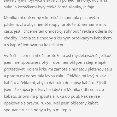
sukní a kozačkami byly tenké černé silonky, je fajn.
Monika mi obě nohy v kotníkách spoutala plastovým
páskem. „To abys neměl roupy, protože už nemáme moc
času, jestli chceme ten ohňostroj stihnout,“ řekla a odešla do
chodby. Vrátila se z chodby s černým prošívaným kabátkem
a s kapucí lemovanou kožešinkou.
Vytřeštil jsem na ni oči, protože to asi myslela vážně. Jelikož
jsem měl spoutané nohy i ruce, nemohl jsem stejně nijak
protestovat. Kolem krku mi zamotala huňatou pletenou šálu
a potom mi odpoutala levou ruku. Oblékla mi levý rukáv
kabátu a řekla mi, abych dal ruku do kapsy kabátu. Zjistil
jsem, že kapsa je děravá a když mi Monika odhrnula cíp
kabátu, znovu mi připoutala ruku do pout. Pak se vše
opakovalo s pravou rukou. Měl jsem oblečený kabát,
spoutané ruce a nohy a bylo mi teplo.