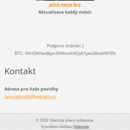
plná verze hry
Aktualizace každý měsíc
Podpora stránek:-)
BTC: 3KnQbHwdkpn3hMzvtXAQykTpw3BssKNY3N
Kontakt
Adresa pro Vaše povídky
jana.jan
ina98@se
znam.cz
© 2015 Všechna práva vyhrazena.
Vytvořeno službou
Webnode