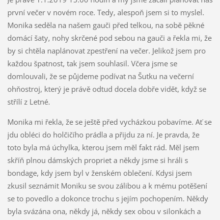
první večer v novém roce. Tedy, alespoň jsem si to myslel.
Monika seděla na našem gauči před telkou, na sobě pěkné
domácí šaty, nohy skrčené pod sebou na gauči a řekla mi, že
by si chtěla naplánovat zpestření na večer. Jelikož jsem pro
každou špatnost, tak jsem souhlasil. Včera jsme se
domlouvali, že se půjdeme podívat na Šutku na večerní
ohňostroj, který je právě odtud docela dobře vidět, když se
střílí z Letné.
Monika mi řekla, že se ještě před vycházkou pobavíme. Ať se
jdu obléci do holčičího prádla a přijdu za ní. Je pravda, že
toto byla má úchylka, kterou jsem měl fakt rád. Měl jsem
skříň plnou dámských propriet a někdy jsme si hráli s
bondage, kdy jsem byl v ženském oblečení. Kdysi jsem
zkusil seznámit Moniku se svou zálibou a k mému potěšení
se to povedlo a dokonce trochu s jejím pochopením. Někdy
byla svázána ona, někdy já, někdy sex obou v silonkách a