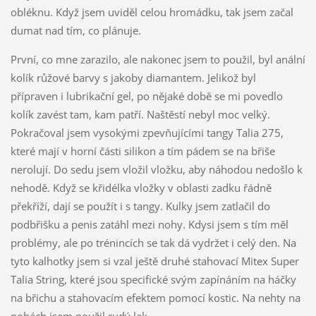
obléknu. Když jsem uviděl celou hromádku, tak jsem začal
dumat nad tím, co plánuje.
První, co mne zarazilo, ale nakonec jsem to použil, byl anální
kolík růžové barvy s jakoby diamantem. Jelikož byl
přípraven i lubrikační gel, po nějaké době se mi povedlo
kolík zavést tam, kam patří. Naštěstí nebyl moc velký.
Pokračoval jsem vysokými zpevňujícími tangy Talia 275,
které mají v horní části silikon a tím pádem se na břiše
nerolují. Do sedu jsem vložil vložku, aby náhodou nedošlo k
nehodě. Když se křidélka vložky v oblasti zadku řádně
překříží, dají se použít i s tangy. Kulky jsem zatlačil do
podbřišku a penis zatáhl mezi nohy. Kdysi jsem s tím měl
problémy, ale po trénincích se tak dá vydržet i celý den. Na
tyto kalhotky jsem si vzal ještě druhé stahovací Mitex Super
Talia String, které jsou specifické svým zapínáním na háčky
na břichu a stahovacím efektem pomocí kostic. Na nehty na