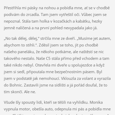
Přestřihla mi pásky na nohou a pobídla mne, ať se v chodbě
podívám do zrcadla. Tam jsem vytřeštil oči. Vůbec jsem se
nepoznal. Stála tam holka v kozačkách a kabátku, hezky
jemně nalíčená a na první pohled nevypadala jako já.
„No tak dělej, dělej,“ strčila mne ze dveří. „Musíme jet autem,
abychom to stihli.“. Zděsil jsem se toho, jít po chodbě
našeho paneláku, že někoho potkáme, ale naštěstí se nic
takového nestalo. Naše C5 stála přímo před vchodem a tam
také nikdo nebyl. Otevřela mi dveře u spolujezdce a když
jsem si sedl, připoutala mne bezpečnostním pásem. Byl
jsem v podstatě jak nemohoucí. Vklouzla za volant a vyrazila
do Bohnic. Zastavili jsme na sídlišti a já pořád doufal, že to
tím skončí. Ale ne.
Všude šly spousty lidí, kteří se těšili na vyhlídku. Monika
vypnula motor, obešla auto, odepnula mi pás a pobídla mne