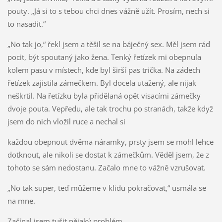
pouty. „Já si to s tebou chci dnes vážně užít. Prosím, nech si
to nasadit.“
„No tak jo,“ řekl jsem a těšil se na báječný sex. Měl jsem rád
pocit, být spoutaný jako žena. Tenký řetízek mi obepnula
kolem pasu v místech, kde byl širší pas trička. Na zádech
řetízek zajistila zámečkem. Byl docela utažený, ale nijak
neškrtil. Na řetízku byla přidělaná opět visacími zámečky
dvoje pouta. Vepředu, ale tak trochu po stranách, takže když
jsem do nich vložil ruce a nechal si
každou obepnout dvěma náramky, prsty jsem se mohl lehce
dotknout, ale nikoli se dostat k zámečkům. Věděl jsem, že z
tohoto se sám nedostanu. Začalo mne to vážně vzrušovat.
„No tak super, teď můžeme v klidu pokračovat,“ usmála se
na mne.
Začínal jsem tušit nějaký problém.