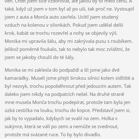
ven. Chtěl jsem sice vzdorovat, ale jakou by to mělo cenu. A
také, když už jsem v tom byl až po uši, tak proč ne. Vystoupil
jsem z auta a Monča auto zavřela. Ucítil jsem studený
vzduch na kolenou v silonkách. Pokud jsem udělal delší
krok, kabát se trochu rozevřel a nohy se objevily výš.
Monika mi upravila šálu, aby mi zakrývala pusu s roubíkem.
Jelikož poměrně foukalo, tak to nebylo tak moc zvláštní, že
jsem se jakoby choulil do té šály.
Monika se mi zaklesla do podpaždí a šli jsme jako dvě
kamarádky. Museli jsme přejít širokou silnici kolem sídliště a
byl nezvyk, trochu popoběhnout před jedoucím autem. Tak
daleko jsem nikdy na podpatcích nešel. Na druhé straně
mne musela Monča trochu podepírat, protože tam byla jen
úzká cestička na louku, trochu do kopce. Představil jsem si,
jak by to vypadalo, kdybych se svalil na zem. Holka v
sukýnce, která se válí po zemi a nemůže se zvednout,
protože má svázané ruce. To by bylo divadlo.