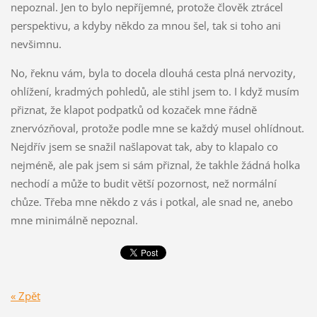
nepoznal. Jen to bylo nepříjemné, protože člověk ztrácel
perspektivu, a kdyby někdo za mnou šel, tak si toho ani
nevšimnu.
No, řeknu vám, byla to docela dlouhá cesta plná nervozity,
ohlížení, kradmých pohledů, ale stihl jsem to. I když musím
přiznat, že klapot podpatků od kozaček mne řádně
znervózňoval, protože podle mne se každý musel ohlídnout.
Nejdřív jsem se snažil našlapovat tak, aby to klapalo co
nejméně, ale pak jsem si sám přiznal, že takhle žádná holka
nechodí a může to budit větší pozornost, než normální
chůze. Třeba mne někdo z vás i potkal, ale snad ne, anebo
mne minimálně nepoznal.
« Zpět