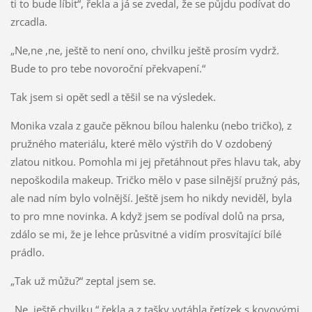
ti to bude líbit“, řekla a já se zvedal, že se půjdu podívat do
zrcadla.
„Ne,ne ,ne, ještě to není ono, chvilku ještě prosím vydrž.
Bude to pro tebe novoroční překvapení.“
Tak jsem si opět sedl a těšil se na výsledek.
Monika vzala z gauče pěknou bílou halenku (nebo tričko), z
pružného materiálu, které mělo výstřih do V ozdobený
zlatou nitkou. Pomohla mi jej přetáhnout přes hlavu tak, aby
nepoškodila makeup. Tričko mělo v pase silnější pružný pás,
ale nad ním bylo volnější. Ještě jsem ho nikdy neviděl, byla
to pro mne novinka. A když jsem se podíval dolů na prsa,
zdálo se mi, že je lehce průsvitné a vidím prosvítající bílé
prádlo.
„Tak už můžu?“ zeptal jsem se.
„Ne, ještě chvilku,“ řekla a z tašky vytáhla řetízek s kovovými