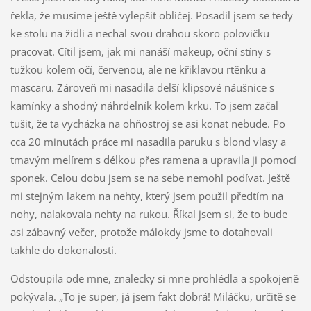
řekla, že musíme ještě vylepšit obličej. Posadil jsem se tedy
ke stolu na židli a nechal svou drahou skoro polovičku
pracovat. Cítil jsem, jak mi nanáší makeup, oční stíny s
tužkou kolem očí, červenou, ale ne křiklavou rtěnku a
mascaru. Zároveň mi nasadila delší klipsové náušnice s
kamínky a shodný náhrdelník kolem krku. To jsem začal
tušit, že ta vycházka na ohňostroj se asi konat nebude. Po
cca 20 minutách práce mi nasadila paruku s blond vlasy a
tmavým melírem s délkou přes ramena a upravila ji pomocí
sponek. Celou dobu jsem se na sebe nemohl podívat. Ještě
mi stejným lakem na nehty, který jsem použil předtím na
nohy, nalakovala nehty na rukou. Říkal jsem si, že to bude
asi zábavný večer, protože málokdy jsme to dotahovali
takhle do dokonalosti.
Odstoupila ode mne, znalecky si mne prohlédla a spokojeně
pokývala. „To je super, já jsem fakt dobrá! Miláčku, určitě se