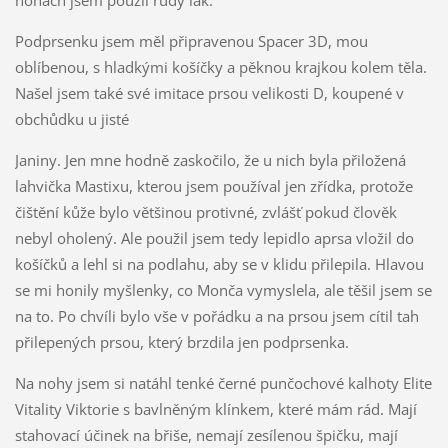
nohách jsem použil rudý lak.
Podprsenku jsem měl připravenou Spacer 3D, mou
oblíbenou, s hladkými košíčky a pěknou krajkou kolem těla.
Našel jsem také své imitace prsou velikosti D, koupené v
obchůdku u jisté
Janiny. Jen mne hodně zaskočilo, že u nich byla přiložená
lahvička Mastixu, kterou jsem používal jen zřídka, protože
čištění kůže bylo většinou protivné, zvlášť pokud člověk
nebyl oholený. Ale použil jsem tedy lepidlo aprsa vložil do
košíčků a lehl si na podlahu, aby se v klidu přilepila. Hlavou
se mi honily myšlenky, co Monča vymyslela, ale těšil jsem se
na to. Po chvíli bylo vše v pořádku a na prsou jsem cítil tah
přilepených prsou, který brzdila jen podprsenka.
Na nohy jsem si natáhl tenké černé punčochové kalhoty Elite
Vitality Viktorie s bavlněným klínkem, které mám rád. Mají
stahovací účinek na břiše, nemají zesílenou špičku, mají