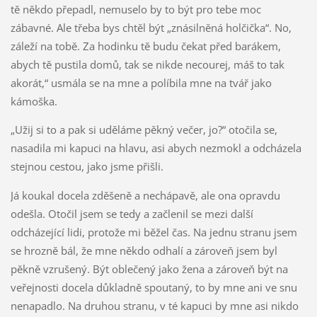
tě někdo přepadl, nemuselo by to být pro tebe moc
zábavné. Ale třeba bys chtěl být „znásilněná holčička“. No,
záleží na tobě. Za hodinku tě budu čekat před barákem,
abych tě pustila domů, tak se nikde necourej, máš to tak
akorát,“ usmála se na mne a políbila mne na tvář jako
kámoška.
„Užij si to a pak si uděláme pěkný večer, jo?“ otočila se,
nasadila mi kapuci na hlavu, asi abych nezmokl a odcházela
stejnou cestou, jako jsme přišli.
Já koukal docela zděšeně a nechápavě, ale ona opravdu
odešla. Otočil jsem se tedy a začlenil se mezi další
odcházející lidi, protože mi běžel čas. Na jednu stranu jsem
se hrozně bál, že mne někdo odhalí a zároveň jsem byl
pěkně vzrušený. Být oblečený jako žena a zároveň být na
veřejnosti docela důkladně spoutaný, to by mne ani ve snu
nenapadlo. Na druhou stranu, v té kapuci by mne asi nikdo