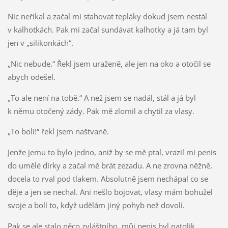
Nic neříkal a začal mi stahovat tepláky dokud jsem nestál
v kalhotkách. Pak mi začal sundávat kalhotky a já tam byl
jen v „silikonkách“.
„Nic nebude.“ Řekl jsem uraženě, ale jen na oko a otočil se
abych odešel.
„To ale není na tobě.“ A než jsem se nadál, stál a já byl
k němu otočený zády. Pak mě zlomil a chytil za vlasy.
„To bolí!“ řekl jsem naštvaně.
Jenže jemu to bylo jedno, aniž by se mě ptal, vrazil mi penis
do umělé dírky a začal mě brát zezadu. A ne zrovna něžně,
docela to rval pod tlakem. Absolutně jsem nechápal co se
děje a jen se nechal. Ani nešlo bojovat, vlasy mám bohužel
svoje a bolí to, když udělám jiný pohyb než dovolí.
Pak se ale stalo něco zvláštního, můj penis byl natolik