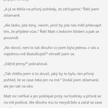
„A já se těšila na přísný pohledy, že zdržujeme.“ Řekl jsem
zklamaně.
„Ale lásko, jste ženy, nevím, proč by jste nás měli překvapit
tím, že přijdete včas.“ Řekl Matt s ledovím klidem a pak se
pousmál.
„No dovol, není to tak dlouho co jsem byla jednou z vás a
najednou mě škatulkuješ?“ ohradil jsem se.
„Vážně Jenny?“ pokračoval.
„Tak chtěla jsem si to zkusit, jaký by to bylo, ten přísný
pohled, že se zase čeká jen na mě.“ Dodal jsem zklamaně,
ale jen tak na oko.
Matt nic neříkal a jen poklepal prsty na hodinky a přísně se
na mě podíval. Ale dlouho mu to nevydrželo a začal se zase