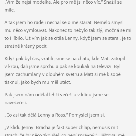
„Vím že nejsi modelka. Ale pro mě jsi něco víc.“ Snažil se
mile.
A tak jsem ho raději nechal se o mě starat. Nemělo smysl
mu něco vymlouvat. Nakonec to nebylo tak zlý, možná se mi
to i líbilo. Už vím jak se cítila Lenny, když jsem se staral, je to
strašně krásný pocit.
Když pak byl čas, vrátili jsme se na chatu, kde Matt zatopil
v krbu, dali jsme sprchu a pak se koukali na televizi. Byl
jsem zachumlaný v dlouhém svetru a Matt si mě k sobě
tisknul, jako bych mu měl utéct.
Pak jsem nám udělal lehčí večeři a v klidu jsme se
navečeřeli.
„Co asi tak dělá Lenny a Ross.“ Pomyslel jsem si.
„V klidu Jenny. Brácha je fakt super chlap, nemusíš mít
strach, že by něco zkoušel, co není správný.“ Ujišťoval mě.