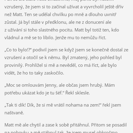
vzrušený, že jsem si to začínal užívat a vyvrcholil ještě dřív
než Matt. Ten se udělal chvilku po mně a dlouho uvnitř
zůstal. Já byl stále v předklonu, ale ne z donucení ale
z užívání si toho slastného pocitu. Matt byl totiž ten, kdo
vládnul a mě se to líbilo. Jenže mu to nemůžu říct.
„Co to bylo!?“ podivil jsem se když jsem se konečně dostal ze
vzrušení a otočil se k němu. Byl zmatený, jeho pohled byl
provinilý. Prohlížel si mě a nevěděl, co má říct, ale bylo
vidět, že ho to taky zaskočilo.
„Moc se omlouvám Jenny, ale občas jsem hrubý. Mám
potřebu ukázat kdo je tu šéf.“ Řekl sklesle.
„Tak ti dík! Dík, že si mě vrátil nohama na zem!“ řekl jsem
naštvaně.
Matt mě ale chytil a zase k sobě přitáhnul. Přitom se posadil
na pohovku a mě stáhnul tak, že jsem musel obkročmo