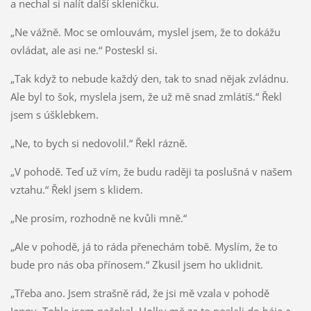
a nechal si nalít další skleničku.
„Ne vážně. Moc se omlouvám, myslel jsem, že to dokážu
ovládat, ale asi ne.“ Posteskl si.
„Tak když to nebude každý den, tak to snad nějak zvládnu.
Ale byl to šok, myslela jsem, že už mě snad zmlátíš.“ Řekl
jsem s úšklebkem.
„Ne, to bych si nedovolil.“ Řekl rázně.
„V pohodě. Teď už vím, že budu raději ta poslušná v našem
vztahu.“ Řekl jsem s klidem.
„Ne prosím, rozhodně ne kvůli mně.“
„Ale v pohodě, já to ráda přenechám tobě. Myslím, že to
bude pro nás oba přínosem.“ Zkusil jsem ho uklidnit.
„Třeba ano. Jsem strašně rád, že jsi mě vzala v pohodě
Jenny. Tohle jsem nečekal. Holky mě za to poslali do háje a