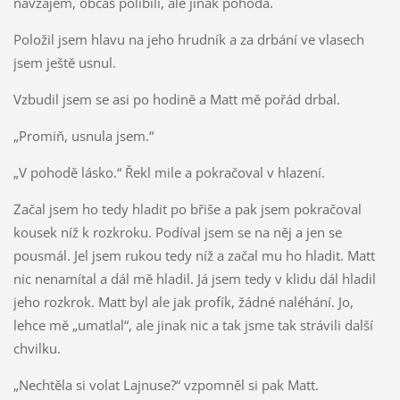
navzájem, občas políbili, ale jinak pohoda.
Položil jsem hlavu na jeho hrudník a za drbání ve vlasech
jsem ještě usnul.
Vzbudil jsem se asi po hodině a Matt mě pořád drbal.
„Promiň, usnula jsem.“
„V pohodě lásko.“ Řekl mile a pokračoval v hlazení.
Začal jsem ho tedy hladit po břiše a pak jsem pokračoval
kousek níž k rozkroku. Podíval jsem se na něj a jen se
pousmál. Jel jsem rukou tedy níž a začal mu ho hladit. Matt
nic nenamítal a dál mě hladil. Já jsem tedy v klidu dál hladil
jeho rozkrok. Matt byl ale jak profík, žádné naléhání. Jo,
lehce mě „umatlal“, ale jinak nic a tak jsme tak strávili další
chvilku.
„Nechtěla si volat Lajnuse?“ vzpomněl si pak Matt.