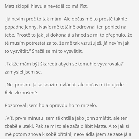
Matt sklopil hlavu a nevěděl co má říct.
„Já nevím proč to tak mám. Ale občas mě to prostě takhle
popadne Jenny. Navíc mě totálně odrovnal ten pohled na
tebe. Prostě to jak jsi dokonalá a hned se mi to přepnulo, že
tě musím potrestat za to, že mě tak vzrušuješ. Já nevím jak
to vysvětlit.“ Snažil se mi to vysvětlit.
„Takže mám být škaredá abych se tomuhle vyvarovala?“
zamyslel jsem se.
„Ne, prosím. Já se snažím ovládat, ale občas mi to ujede.“
Řekl zkroušeně.
Pozoroval jsem ho a opravdu ho to mrzelo.
„Víš, první minutu jsem tě chtěla jako John zmlátit, ale ten
zbaběle utekl. Pak se mi to ale začalo líbit Matte. A to jak si
mě potom znova k sobě přitáhl, neovládla jsem se zase já a