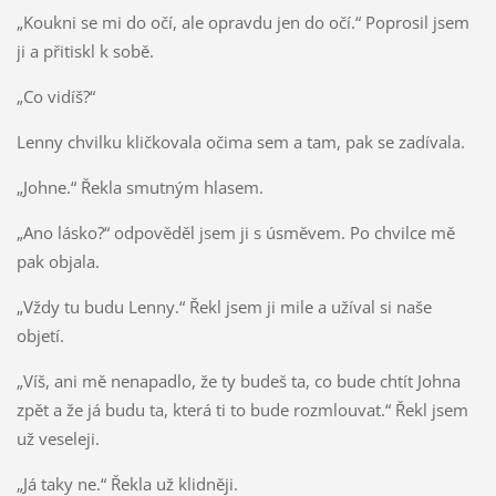
„Koukni se mi do očí, ale opravdu jen do očí.“ Poprosil jsem
ji a přitiskl k sobě.
„Co vidíš?“
Lenny chvilku kličkovala očima sem a tam, pak se zadívala.
„Johne.“ Řekla smutným hlasem.
„Ano lásko?“ odpověděl jsem ji s úsměvem. Po chvilce mě
pak objala.
„Vždy tu budu Lenny.“ Řekl jsem ji mile a užíval si naše
objetí.
„Víš, ani mě nenapadlo, že ty budeš ta, co bude chtít Johna
zpět a že já budu ta, která ti to bude rozmlouvat.“ Řekl jsem
už veseleji.
„Já taky ne.“ Řekla už klidněji.