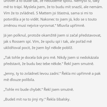
úroveň a to bude tak, že nebudeme spolu. Nemysli si, taky
mě to trápí. Myslela jsem, že to budu mít snazší, ale nemám.
Vím že to zvládneš. S Mattem jsi šťastná, sama si mi to
potvrdila a je to vidět. Nakonec to jsem já, kdo se s touto
změnou musí nejvíce vyrovnat.“ Mluvila upřímně.
Já jen polknul, protože okamžitě jsem si začal představovat,
jak s Rossem spí. Vím, že spolu spí i tak, ale pořád mě
uklidňoval pocit, že jsem byl někde poblíž.
„Tak tohle je docela šok pro mě. Nikdy jsem si nedokázala
představit, že budu bez tebe někde.“ Řekl jsem smutně.
„Jenny, ty to zvládneš levou zadní.“ Řekla mi upřímně a pak
mě dlouze políbila.
„Tohle mi bude chybět.“ Řekl jsem smutně.
„Budeš mít na to jiný rty.“ Řekla šibalsky.