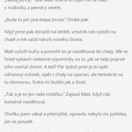
v rozkroku a pevně ji sevřel.
„Bude to jen jiná etapa života.“ Dodal pak.
Když jsme pak dorazili na letiště, vrtulník nás vyložil na
chatě a mě začal nácvik nového života.
Matt vyložil kufry a pomohl mi je nastěhovat do chaty. Mě se
hned vybavili nedávné vzpomínky na to, jak se tady poprvé
John nechal zlomit. A teď? Pár týdnů poté je to opět
odrazový můstek, opět z chaty na operaci, ale tentokrát na
tu zlomovou. Srdce mi bušilo jak o život.
„Tak a je to jen naše miláčku.“ Zajásal Matt, když nás
konečně nastěhoval.
Chvilku jsem váhal a přemýšlel, opravdu nebylo nic potřeba,
jen se posadit.