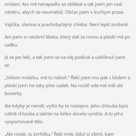
snídani. Ani mě nenapadlo se oblékat a tak jsem jen vzal
zástěru, abych se neumatlal. Občas jsem v kuchyni prase.
Vajíčka, slanina a prachobyčejný chleba. Není lepší snídaně.
Ani jsem si nevšiml Matta, který stál za mnou a pleskl mě po
zadku.
Já se jen lekl, a tak jsem se na něj podíval a ušklíbnul jsem
se.
„Silikon miláčku, mě to nebolí.“ Řekl jsem mu pak s klidem a
pleskl jsem ho taky přes zadek. Na rozdíl ode mě měl ale
boxerky.
Ale kdyby je neměl, vyšlo by to nastejno. Jeho chlouba byla
vážně chlouba a takhle na lehko docela vynikla. A to jeho
vysportované tělo.
„Ale notak, ty zvrhlíku.“ Řekl mile, když si všiml, kam