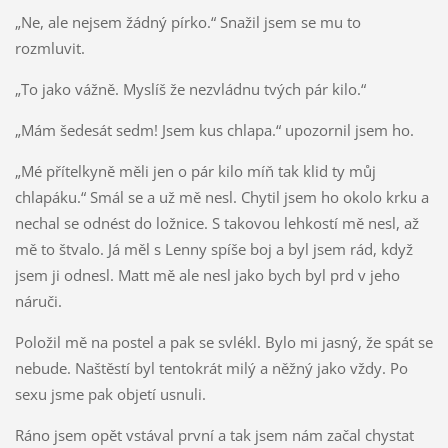
„Ne, ale nejsem žádný pírko.“ Snažil jsem se mu to
rozmluvit.
„To jako vážně. Myslíš že nezvládnu tvých pár kilo.“
„Mám šedesát sedm! Jsem kus chlapa.“ upozornil jsem ho.
„Mé přítelkyně měli jen o pár kilo míň tak klid ty můj
chlapáku.“ Smál se a už mě nesl. Chytil jsem ho okolo krku a
nechal se odnést do ložnice. S takovou lehkostí mě nesl, až
mě to štvalo. Já měl s Lenny spíše boj a byl jsem rád, když
jsem ji odnesl. Matt mě ale nesl jako bych byl prd v jeho
náruči.
Položil mě na postel a pak se svlékl. Bylo mi jasný, že spát se
nebude. Naštěstí byl tentokrát milý a něžný jako vždy. Po
sexu jsme pak objetí usnuli.
Ráno jsem opět vstával první a tak jsem nám začal chystat