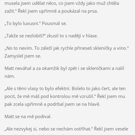
musela jsem udělat něco, co jsem vždy jako muž chtěla
zažít.“ Řekl jsem upřímně a poukázal na prsa.
„To bylo luxusní.“ Pousmál se.
„Takže se nezlobíš?“ zkusil to s nadějí v hlase.
„No to nevím. To záleží jak rychle přineseš skleničky a víno.“
Zamyslel jsem se.
Matt neváhal a za okamžik byl zpět i se skleničkami a nalil
nám.
„Ale s těmi vlasy to bylo efektní. Bolelo to jako čert, ale ten
pocit, že mě máš pod kontrolou mě vzrušil.“ Řekl jsem mu
pak zcela upřímně a podrbal jsem se na hlavě.
Matt se na mě podíval.
„Ale nezvykej si, nebo se nechám ostříhat.“ Řekl jsem vesele