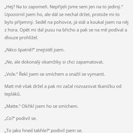
„Hej? Na to zapomeň. Nepřijeli jsme sem jen na to jediný.“
Upozornil jsem ho, ale dál se nechal držet, protože mi to
bylo příjemný. Seděl na pohovce, já stál a koukal jsem na něj
z hora. Opět mi dal pusu na břicho a pak se na mě podíval a
dlouze prohlížel.
„Něco špatně?“ znejistěl jsem.
„Ne, ale dokonalý okamžiky si chci zapamatovat.
„Vole.“ Řekl jsem se smíchem a snažil se vymanit.
Matt mě však držel a pak mi začal rozvazovat tkaničku od
tepláků.
„Matte.“ Okřikl jsem ho se smíchem.
„Co?“ podivil se.
„To jako hned takhle?“ podivil jsem se.