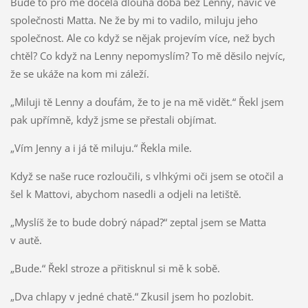
Bude to pro mě docela dlouhá doba bez Lenny, navíc ve
společnosti Matta. Ne že by mi to vadilo, miluju jeho
společnost. Ale co když se nějak projevím více, než bych
chtěl? Co když na Lenny nepomyslím? To mě děsilo nejvíc,
že se ukáže na kom mi záleží.
„Miluji tě Lenny a doufám, že to je na mě vidět.“ Řekl jsem
pak upřímně, když jsme se přestali objímat.
„Vím Jenny a i já tě miluju.“ Řekla mile.
Když se naše ruce rozloučili, s vlhkými oči jsem se otočil a
šel k Mattovi, abychom nasedli a odjeli na letiště.
„Myslíš že to bude dobrý nápad?“ zeptal jsem se Matta
v autě.
„Bude.“ Řekl stroze a přitisknul si mě k sobě.
„Dva chlapy v jedné chatě.“ Zkusil jsem ho pozlobit.