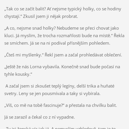
„Tak co se začít balit? Ať nejsme typický holky, co se hodiny
chystají.“ Zkusil jsem ji nějak probrat.
„A co, nejsme snad holky? Nebudeme se přeci chovat jako
kluci. Já myslím, že trocha rozmařilosti bude na místě.“ Řekla
se smíchem. Já se na ni podíval přísnějším pohledem.
„Čteš mi myšlenky.“ Řekl jsem a začal prohledávat oblečení.
„Ještě že nás Lorna vybavila. Konečně snad bude počasí na
tyhle kousky.“
A začal jsem si zkoušet teplý legíny, delší trika a huňaté
svetry. Leny se jen pousmívala a taky si vybírala.
„Víš, co mě na tobě fascinuje?“ a přestala na chvilku balit.
Já se zarazil a čekal co z ní vypadne.
„Ty jsi ženská víc jak já. A nemyslím vzhledově, tam je to