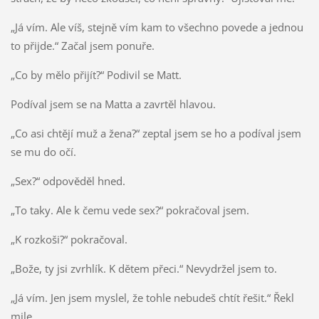
„Já vím. Ale víš, stejně vím kam to všechno povede a jednou
to přijde.“ Začal jsem ponuře.
„Co by mělo přijít?“ Podivil se Matt.
Podíval jsem se na Matta a zavrtěl hlavou.
„Co asi chtějí muž a žena?“ zeptal jsem se ho a podíval jsem
se mu do očí.
„Sex?“ odpověděl hned.
„To taky. Ale k čemu vede sex?“ pokračoval jsem.
„K rozkoši?“ pokračoval.
„Bože, ty jsi zvrhlík. K dětem přeci.“ Nevydržel jsem to.
„Já vím. Jen jsem myslel, že tohle nebudeš chtít řešit.“ Řekl
mile.