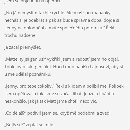
jsem se objednal na operaci.
„No já nemyslím takhle rychle. Ale máš spermabanky,
necháš si je odebrat a pak až bude správná doba, dojde si
Lenny na oplodnění a máte společného potomka.“ Řekl
trochu nadšeně.
Já začal přemýšlet.
„Matte, ty jsi genius!“ vykřikl jsem a radostí jsem ho objal.
Tohle bylo fakt geniální. Hned ráno napíšu Lajnusovi, aby si
u mě udělal poznámku.
„Jenny, pro tebe cokoliv.“ Řekl s klidem a políbil mě. Polibek
jsem opětoval a tak jsme se začali líbat. Jenže u líbání to
neskončilo. Jak já tak Matt jsme chtěli něco víc.
„Co děláš?“ podivil jsem se, když mě podebral a zvedl.
„Bojíš se?“ zeptal se mile.