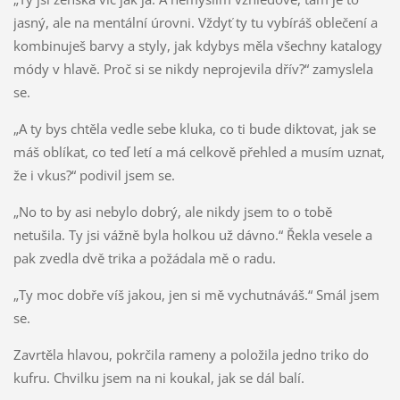
jasný, ale na mentální úrovni. Vždyť ty tu vybíráš oblečení a
kombinuješ barvy a styly, jak kdybys měla všechny katalogy
módy v hlavě. Proč si se nikdy neprojevila dřív?“ zamyslela
se.
„A ty bys chtěla vedle sebe kluka, co ti bude diktovat, jak se
máš oblíkat, co teď letí a má celkově přehled a musím uznat,
že i vkus?“ podivil jsem se.
„No to by asi nebylo dobrý, ale nikdy jsem to o tobě
netušila. Ty jsi vážně byla holkou už dávno.“ Řekla vesele a
pak zvedla dvě trika a požádala mě o radu.
„Ty moc dobře víš jakou, jen si mě vychutnáváš.“ Smál jsem
se.
Zavrtěla hlavou, pokrčila rameny a položila jedno triko do
kufru. Chvilku jsem na ni koukal, jak se dál balí.