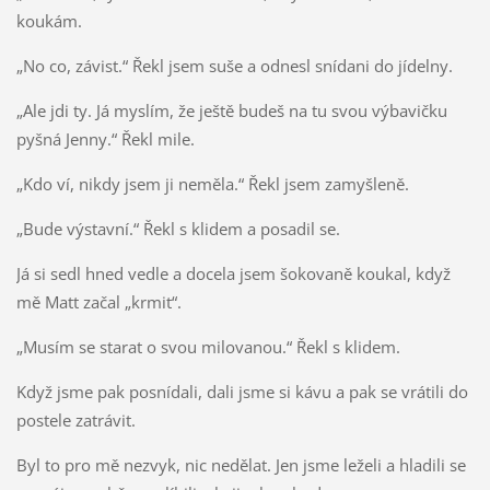
koukám.
„No co, závist.“ Řekl jsem suše a odnesl snídani do jídelny.
„Ale jdi ty. Já myslím, že ještě budeš na tu svou výbavičku
pyšná Jenny.“ Řekl mile.
„Kdo ví, nikdy jsem ji neměla.“ Řekl jsem zamyšleně.
„Bude výstavní.“ Řekl s klidem a posadil se.
Já si sedl hned vedle a docela jsem šokovaně koukal, když
mě Matt začal „krmit“.
„Musím se starat o svou milovanou.“ Řekl s klidem.
Když jsme pak posnídali, dali jsme si kávu a pak se vrátili do
postele zatrávit.
Byl to pro mě nezvyk, nic nedělat. Jen jsme leželi a hladili se