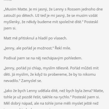
„Musím Matte. Je mi jasný, že Lenny s Rossem jednoho dne
zatouží po dětech. Už teď je mi jasný, že se musím vzdát
myšlenky, že někdy budeme mít společné dítě.“ Posteskl
jsem si.
Matt mě přitisknul a hladil po vlasech.
„Jenny, ale pořád je možnost.“ Řekl mile.
Podíval jsem se na něj nechápavým pohledem.
„Jenny, pořád jsi chlap, myslím tělesně. Pořád můžeš mít
děti. Já myslím, že když to probereme, že by to nikomu
nevadilo.“ Zamyslel se.
„Jako že bych Lenny udělala dítě, než bych byla žena? Matte,
tohle je už pozdě řešit, takhle na rychlo.“ Posteskl jsem si.
Měl dobrý nápad, ale na tohle jsme měli myslet ještě než