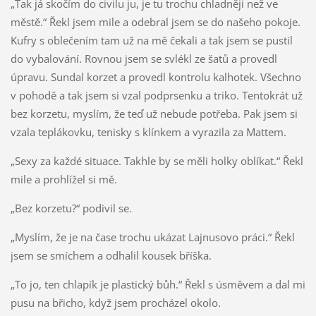
„Tak já skočím do civilu ju, je tu trochu chladněji než ve
městě.“ Řekl jsem mile a odebral jsem se do našeho pokoje.
Kufry s oblečením tam už na mě čekali a tak jsem se pustil
do vybalování. Rovnou jsem se svlékl ze šatů a provedl
úpravu. Sundal korzet a provedl kontrolu kalhotek. Všechno
v pohodě a tak jsem si vzal podprsenku a triko. Tentokrát už
bez korzetu, myslím, že teď už nebude potřeba. Pak jsem si
vzala teplákovku, tenisky s klínkem a vyrazila za Mattem.
„Sexy za každé situace. Takhle by se měli holky oblíkat.“ Řekl
mile a prohlížel si mě.
„Bez korzetu?“ podivil se.
„Myslím, že je na čase trochu ukázat Lajnusovo práci.“ Řekl
jsem se smíchem a odhalil kousek bříška.
„To jo, ten chlapík je plastický bůh.“ Řekl s úsměvem a dal mi
pusu na břicho, když jsem procházel okolo.