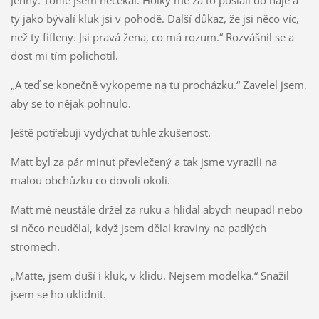
ty jako bývalí kluk jsi v pohodě. Další důkaz, že jsi něco víc,
než ty fifleny. Jsi pravá žena, co má rozum.“ Rozvášnil se a
dost mi tím polichotil.
„A teď se konečně vykopeme na tu procházku.“ Zavelel jsem,
aby se to nějak pohnulo.
Ještě potřebuji vydýchat tuhle zkušenost.
Matt byl za pár minut převlečený a tak jsme vyrazili na
malou obchůzku co dovolí okolí.
Matt mě neustále držel za ruku a hlídal abych neupadl nebo
si něco neudělal, když jsem dělal kraviny na padlých
stromech.
„Matte, jsem duší i kluk, v klidu. Nejsem modelka.“ Snažil
jsem se ho uklidnit.