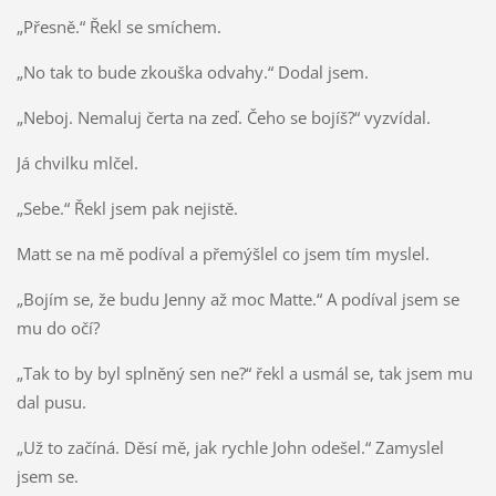
„Přesně.“ Řekl se smíchem.
„No tak to bude zkouška odvahy.“ Dodal jsem.
„Neboj. Nemaluj čerta na zeď. Čeho se bojíš?“ vyzvídal.
Já chvilku mlčel.
„Sebe.“ Řekl jsem pak nejistě.
Matt se na mě podíval a přemýšlel co jsem tím myslel.
„Bojím se, že budu Jenny až moc Matte.“ A podíval jsem se
mu do očí?
„Tak to by byl splněný sen ne?“ řekl a usmál se, tak jsem mu
dal pusu.
„Už to začíná. Děsí mě, jak rychle John odešel.“ Zamyslel
jsem se.