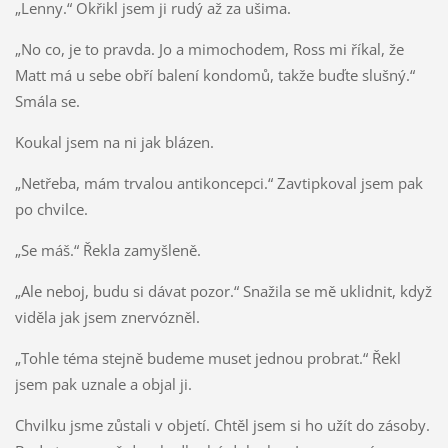
„Lenny.“ Okřikl jsem ji rudý až za ušima.
„No co, je to pravda. Jo a mimochodem, Ross mi říkal, že
Matt má u sebe obří balení kondomů, takže buďte slušný.“
Smála se.
Koukal jsem na ni jak blázen.
„Netřeba, mám trvalou antikoncepci.“ Zavtipkoval jsem pak
po chvilce.
„Se máš.“ Řekla zamyšleně.
„Ale neboj, budu si dávat pozor.“ Snažila se mě uklidnit, když
viděla jak jsem znervózněl.
„Tohle téma stejně budeme muset jednou probrat.“ Řekl
jsem pak uznale a objal ji.
Chvilku jsme zůstali v objetí. Chtěl jsem si ho užít do zásoby.