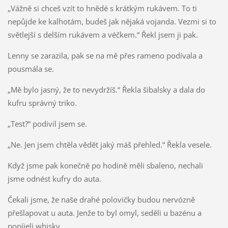
„Vážně si chceš vzít to hnědé s krátkým rukávem. To ti
nepůjde ke kalhotám, budeš jak nějaká vojanda. Vezmi si to
světlejší s delším rukávem a véčkem.“ Řekl jsem ji pak.
Lenny se zarazila, pak se na mě přes rameno podívala a
pousmála se.
„Mě bylo jasný, že to nevydržíš.“ Řekla šibalsky a dala do
kufru správný triko.
„Test?“ podivil jsem se.
„Ne. Jen jsem chtěla vědět jaký máš přehled.“ Řekla vesele.
Když jsme pak konečně po hodině měli sbaleno, nechali
jsme odnést kufry do auta.
Čekali jsme, že naše drahé polovičky budou nervózně
přešlapovat u auta. Jenže to byl omyl, seděli u bazénu a
popíjeli whisky.