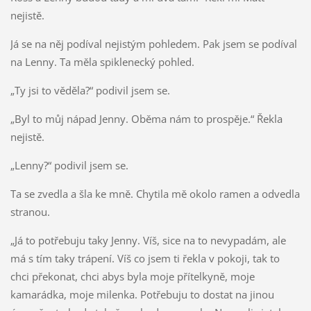
nejistě.
Já se na něj podíval nejistým pohledem. Pak jsem se podíval
na Lenny. Ta měla spiklenecký pohled.
„Ty jsi to věděla?“ podivil jsem se.
„Byl to můj nápad Jenny. Oběma nám to prospěje.“ Řekla
nejistě.
„Lenny?“ podivil jsem se.
Ta se zvedla a šla ke mně. Chytila mě okolo ramen a odvedla
stranou.
„Já to potřebuju taky Jenny. Víš, sice na to nevypadám, ale
má s tím taky trápení. Víš co jsem ti řekla v pokoji, tak to
chci překonat, chci abys byla moje přítelkyně, moje
kamarádka, moje milenka. Potřebuju to dostat na jinou