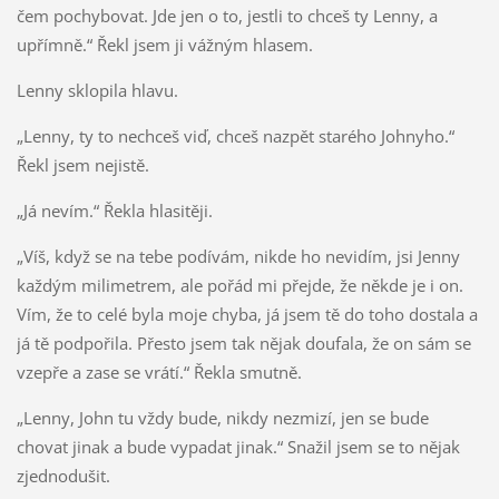
čem pochybovat. Jde jen o to, jestli to chceš ty Lenny, a
upřímně.“ Řekl jsem ji vážným hlasem.
Lenny sklopila hlavu.
„Lenny, ty to nechceš viď, chceš nazpět starého Johnyho.“
Řekl jsem nejistě.
„Já nevím.“ Řekla hlasitěji.
„Víš, když se na tebe podívám, nikde ho nevidím, jsi Jenny
každým milimetrem, ale pořád mi přejde, že někde je i on.
Vím, že to celé byla moje chyba, já jsem tě do toho dostala a
já tě podpořila. Přesto jsem tak nějak doufala, že on sám se
vzepře a zase se vrátí.“ Řekla smutně.
„Lenny, John tu vždy bude, nikdy nezmizí, jen se bude
chovat jinak a bude vypadat jinak.“ Snažil jsem se to nějak
zjednodušit.