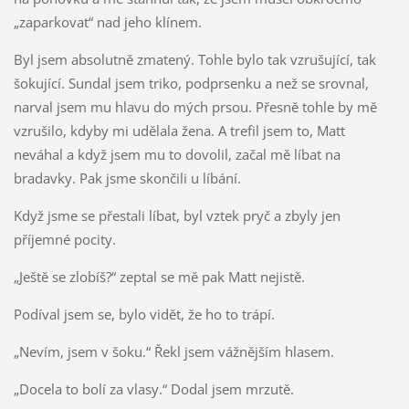
„zaparkovat“ nad jeho klínem.
Byl jsem absolutně zmatený. Tohle bylo tak vzrušující, tak
šokující. Sundal jsem triko, podprsenku a než se srovnal,
narval jsem mu hlavu do mých prsou. Přesně tohle by mě
vzrušilo, kdyby mi udělala žena. A trefil jsem to, Matt
neváhal a když jsem mu to dovolil, začal mě líbat na
bradavky. Pak jsme skončili u líbání.
Když jsme se přestali líbat, byl vztek pryč a zbyly jen
příjemné pocity.
„Ještě se zlobíš?“ zeptal se mě pak Matt nejistě.
Podíval jsem se, bylo vidět, že ho to trápí.
„Nevím, jsem v šoku.“ Řekl jsem vážnějším hlasem.
„Docela to bolí za vlasy.“ Dodal jsem mrzutě.