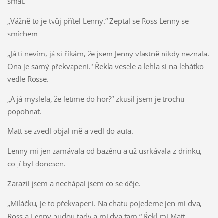
smát.
„Vážně to je tvůj přítel Lenny.“ Zeptal se Ross Lenny se
smíchem.
„Já ti nevím, já si říkám, že jsem Jenny vlastně nikdy neznala.
Ona je samý překvapení.“ Řekla vesele a lehla si na lehátko
vedle Rosse.
„A já myslela, že letíme do hor?“ zkusil jsem je trochu
popohnat.
Matt se zvedl objal mě a vedl do auta.
Lenny mi jen zamávala od bazénu a už usrkávala z drinku,
co jí byl donesen.
Zarazil jsem a nechápal jsem co se děje.
„Miláčku, je to překvapení. Na chatu pojedeme jen mi dva,
Ross a Lenny budou tady a mi dva tam.“ Řekl mi Matt