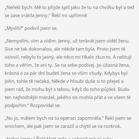
„Neřekl bych. Mě to přijde spíš jako že tu na chvilku byl a teď
se zase vrátila Jenny.“ Řekl mi upřímně.
„Myslíš?“ podivil jsem se.
„Nemyslím, vím a vidím. Jenny, už tenkrát jsem viděl ženu.
Sice ne tak dokonalou, ale někde tam byla. Proto jsem tě
oslovil, nebylo to jasný, ale něco mi říkalo zkus to. A nelituji
toho a věřím, že ani ty. Se na sebe podívej. Jsi úžasná žena,
krásná a za pár dní budeš žena se vším všudy. Kdybys byl
John, tohle tě nečeká. Někde v hloubi duše si to přeješ a
jsem rád, že mohu být s tebou, když do toho půjdeš. Budu
ten nejhodnější manžel, jakého sis mohla přát a ve všem tě
podpořím.“ Rozpovídal se.
„No jo, málem bych na tu operaci zapomněla.“ Řekl jsem se
smíchem, ale pak jsem se zarazil a chytil se za rozkrok.
„Neboj Jenny.“ Řekl Matt mile a uchopil mě za ruku