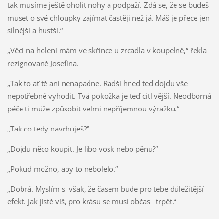
tak musíme ještě oholit nohy a podpaží. Zdá se, že se budeš
muset o své chloupky zajímat častěji než já. Máš je přece jen
silnější a hustší.“
„Věci na holení mám ve skřínce u zrcadla v koupelně,“ řekla
rezignovaně Josefína.
„Tak to ať tě ani nenapadne. Radši hned teď dojdu vše
nepotřebné vyhodit. Tvá pokožka je teď citlivější. Neodborná
péče ti může způsobit velmi nepříjemnou výražku.“
„Tak co tedy navrhuješ?“
„Dojdu něco koupit. Je libo vosk nebo pěnu?“
„Pokud možno, aby to nebolelo.“
„Dobrá. Myslím si však, že časem bude pro tebe důležitější
efekt. Jak jistě víš, pro krásu se musí občas i trpět.“