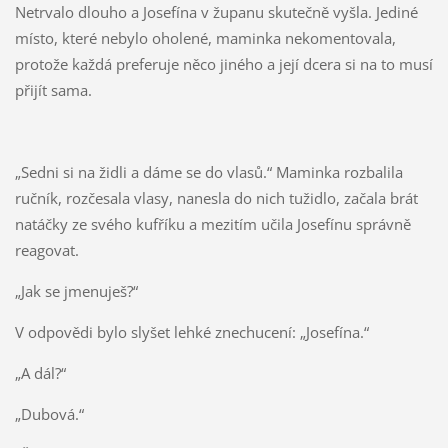
Netrvalo dlouho a Josefína v županu skutečně vyšla. Jediné
místo, které nebylo oholené, maminka nekomentovala,
protože každá preferuje něco jiného a její dcera si na to musí
přijít sama.
„Sedni si na židli a dáme se do vlasů.“ Maminka rozbalila
ručník, rozčesala vlasy, nanesla do nich tužidlo, začala brát
natáčky ze svého kufříku a mezitím učila Josefínu správně
reagovat.
„Jak se jmenuješ?“
V odpovědi bylo slyšet lehké znechucení: „Josefína.“
„A dál?“
„Dubová.“