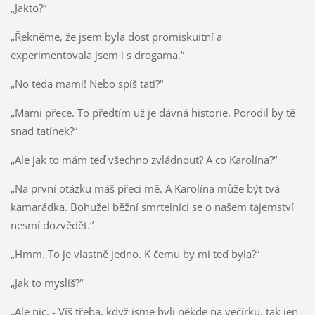
„Jakto?“
„Řekněme, že jsem byla dost promiskuitní a
experimentovala jsem i s drogama.“
„No teda mami! Nebo spíš tati?“
„Mami přece. To předtím už je dávná historie. Porodil by tě
snad tatínek?“
„Ale jak to mám teď všechno zvládnout? A co Karolína?“
„Na první otázku máš přeci mě. A Karolína může být tvá
kamarádka. Bohužel běžní smrtelníci se o našem tajemství
nesmí dozvědět.“
„Hmm. To je vlastně jedno. K čemu by mi teď byla?“
„Jak to myslíš?“
„Ale nic. - Víš třeba, když jsme byli někde na večírku, tak jen