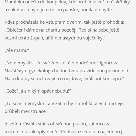
Maminka odešla do koupelny, kde prohlídla veškeré skřínky
a cokoliv co bylo jen trochu pánské, hodila do pytle.
Když procházela ke vstupním dveřím, tak ještě prohodila:
„Oblečení dáme na charitu později. Teď si na sebe ještě
vezmi tento župan, ať ti nenastydnou vaječníky.“
„Ale mami.“
„No nemysli si, že své ženské tělo budeš moc ignorovat.
Návštěvy u gynekologa budou tvou pravidelnou povinností.
Na jednu by si měla zajít, co nejdříve, kvůli antikoncepci.“
„Cože? Já s nikým spát nebudu!“
„To si ani nemyslím, ale zatím by si mohla ocenit mírnější
průběh menstruace.“
Josefína zůstala stát s otevřenou pusou, zatímco za
maminkou zaklaply dveře. Podívala se dolu a najednou jí