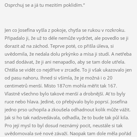
Osprchuj se a já tu mezitím poklidím.“
Jen co Josefína vyšla z pokoje, chytla se rukou v rozkroku.
Připadalo ji, že už to déle nemůže vydržet, ale povedlo se ji
dorazit až na záchod. Teprve poté, co přišla úleva, si
uvědomila, že nedala dolu prkýnko a mísa ji studí. A netřeba
snad dodávat, že ji ani nenapadlo, aby se tam dole utřela.
Chtěla se vidět co nejdříve v zrcadle. To ji však ukazovalo jen
od pasu nahoru. Ihned si všimla, že je možná i o 20
centimetrů menší. Místo 187cm mohla měřit tak 167.
Vlastně všechno bylo takové menší a drobnější. Ať to byly
ruce nebo hlava. Jediné, co přebývalo bylo poprsí. Josefína
jedno prso uchopila a zkoušela odhadnout kolik může vážit.
Jak si ho tak nadzvedávala, odhadla, že to bude tak půl kila.
Pro její mysl to byl dosud neznámý pocit, neustále si tak
uvědomovala své nové závaží. Naopak tam dole měla pořád