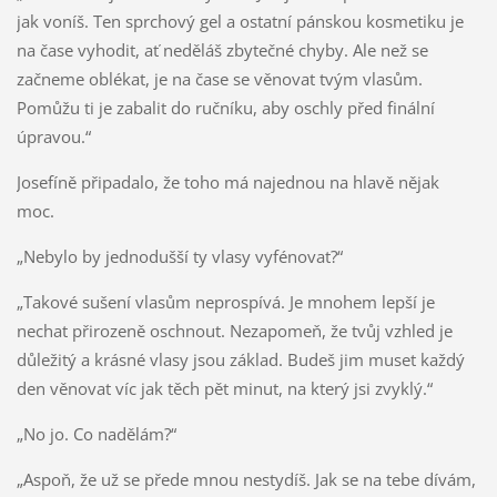
jak voníš. Ten sprchový gel a ostatní pánskou kosmetiku je
na čase vyhodit, ať neděláš zbytečné chyby. Ale než se
začneme oblékat, je na čase se věnovat tvým vlasům.
Pomůžu ti je zabalit do ručníku, aby oschly před finální
úpravou.“
Josefíně připadalo, že toho má najednou na hlavě nějak
moc.
„Nebylo by jednodušší ty vlasy vyfénovat?“
„Takové sušení vlasům neprospívá. Je mnohem lepší je
nechat přirozeně oschnout. Nezapomeň, že tvůj vzhled je
důležitý a krásné vlasy jsou základ. Budeš jim muset každý
den věnovat víc jak těch pět minut, na který jsi zvyklý.“
„No jo. Co nadělám?“
„Aspoň, že už se přede mnou nestydíš. Jak se na tebe dívám,