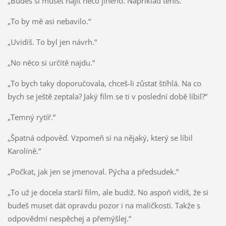
„Budeš si muset najít něco jiného. Například tenis.“
„To by mě asi nebavilo.“
„Uvidíš. To byl jen návrh.“
„No něco si určitě najdu.“
„To bych taky doporučovala, chceš-li zůstat štíhlá. Na co
bych se ještě zeptala? Jaký film se ti v poslední době líbil?“
„Temný rytíř.“
„Špatná odpověď. Vzpomeň si na nějaký, který se líbil
Karolíně.“
„Počkat, jak jen se jmenoval. Pýcha a předsudek.“
„To už je docela starší film, ale budiž. No aspoň vidíš, že si
budeš muset dát opravdu pozor i na maličkosti. Takže s
odpovědmi nespěchej a přemýšlej.“