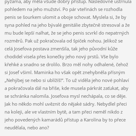
pyžama, aby měla všude dobrý přístup. Následovně ustrnula
pohledem na jeho mužství. Po pár vteřinách se rozhodla
penis se šourkem ulomit a oboje schovat. Myslela si, že by
syna pohled na jeho bývalé genitálie zbytečně stresoval a že
mu bude lepší nalhat, že se jeho penis scvrkl do nepatrných
rozměrů. Pak už pokračovala od špiček nohou. Jelikož se
celá Josefova postava zmenšila, tak jeho původní kůže
chodidel visela přes konečky jeho nový prstů. Vše bylo
křehké a snadno se drolilo. Brzo měl nohy odhalené, čehož
si Josef všiml. Maminka ho však opět znehybněla přísným
„Nehýbej se nebo si ublížíš!“. To už viděla jeho nové pohlaví
a pokračovala dál na břiše, kde musela párkrát zaťukat, aby
se schránka nalomila. Josefova mysl nechápala, co se děje.
Jak ho někdo mohl uvěznit do nějaké sádry. Nebydlel přeci
na koleji, ale ve vlastním bytě, a tam přeci neměl nikdo z
jeho povedených kamarádů přístup a Karolína by to přece
neudělala, nebo ano?