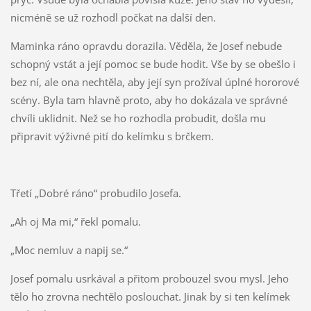
nicméně se už rozhodl počkat na další den.
Maminka ráno opravdu dorazila. Věděla, že Josef nebude
schopný vstát a její pomoc se bude hodit. Vše by se obešlo i
bez ní, ale ona nechtěla, aby její syn prožíval úplné hororové
scény. Byla tam hlavně proto, aby ho dokázala ve správné
chvíli uklidnit. Než se ho rozhodla probudit, došla mu
připravit výživné pití do kelímku s brčkem.
Třetí „Dobré ráno“ probudilo Josefa.
„Ah oj Ma mi,“ řekl pomalu.
„Moc nemluv a napij se.“
Josef pomalu usrkával a přitom probouzel svou mysl. Jeho
tělo ho zrovna nechtělo poslouchat. Jinak by si ten kelímek