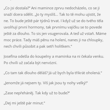
„Co jsi dostala?“ Ani mamince zprvu nedocházelo, co se ji
snaží dcera sdělit. „Jo ty myslíš... Tak to tě mohu ujistit, že
ne. To bude ještě pár týdnů trvat. I když už se do tvého těla
uvolňují první hormony, tak prvnímu vajíčku se to povede
ještě za dlouho. To sis jen vsugerovala. A teď už vstaň. Máme
moc práce. Tady máš pěnu na holení, nanes ji na chloupky,
nech chvíli působit a pak setři holítkem.“
Josefína odešla do koupelny a maminka na ni čekala venku.
Po chvíli už začala být nervózní.
„Co tam tak dlouho děláš? Já už bych byla třikrát oholená.“
„Jenomže já nejsem ty. Víš jak jsou ty nohy velký!“
„Zase nepřeháněj. Tak kdy už to bude?“
„Dej mi ještě pár minut.“