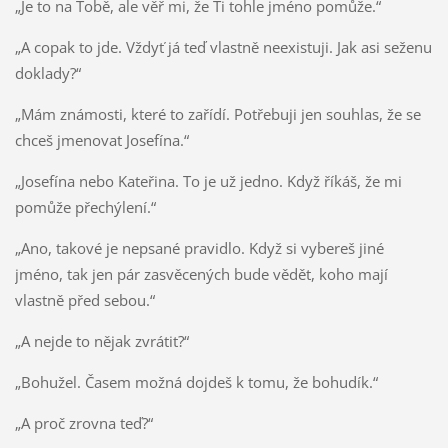
„Je to na Tobě, ale věř mi, že Ti tohle jméno pomůže.“
„A copak to jde. Vždyť já teď vlastně neexistuji. Jak asi seženu
doklady?“
„Mám známosti, které to zařídí. Potřebuji jen souhlas, že se
chceš jmenovat Josefína.“
„Josefína nebo Kateřina. To je už jedno. Když říkáš, že mi
pomůže přechýlení.“
„Ano, takové je nepsané pravidlo. Když si vybereš jiné
jméno, tak jen pár zasvěcených bude vědět, koho mají
vlastně před sebou.“
„A nejde to nějak zvrátit?“
„Bohužel. Časem možná dojdeš k tomu, že bohudík.“
„A proč zrovna teď?“