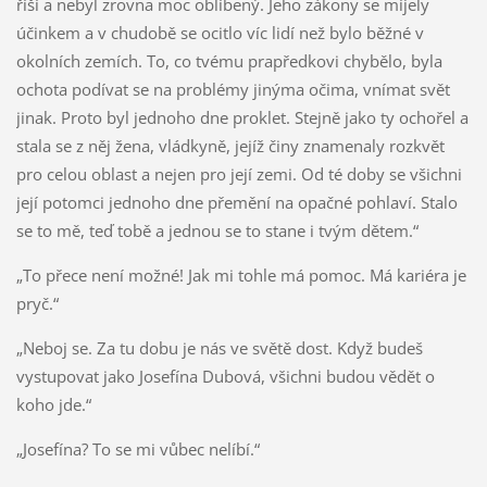
říší a nebyl zrovna moc oblíbený. Jeho zákony se míjely
účinkem a v chudobě se ocitlo víc lidí než bylo běžné v
okolních zemích. To, co tvému prapředkovi chybělo, byla
ochota podívat se na problémy jinýma očima, vnímat svět
jinak. Proto byl jednoho dne proklet. Stejně jako ty ochořel a
stala se z něj žena, vládkyně, jejíž činy znamenaly rozkvět
pro celou oblast a nejen pro její zemi. Od té doby se všichni
její potomci jednoho dne přemění na opačné pohlaví. Stalo
se to mě, teď tobě a jednou se to stane i tvým dětem.“
„To přece není možné! Jak mi tohle má pomoc. Má kariéra je
pryč.“
„Neboj se. Za tu dobu je nás ve světě dost. Když budeš
vystupovat jako Josefína Dubová, všichni budou vědět o
koho jde.“
„Josefína? To se mi vůbec nelíbí.“