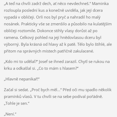
„A teď na chvíli zadrž dech, ať něco nevdechneš.“ Maminka
rozloupla poslední kus a konečně uviděla, jak její dcera
vypadá v obličeji. Orlí nos byl pryč a nahradil ho malý
nosánek. Prakticky vše se zmenšilo a působilo na kulatějším
obličeji roztomile. Dokonce stihly vlasy dorůst až po
ramena. Celkový pohled na její hnědovlasou dceru byl
výborný. Byla krásná od hlavy až k patě. Tělo bylo štíhlé, ale
přitom na správných místech patřičně zakulacené.
„Kdo mi to udělal?“ Josef se ihned zarazil. Chytl se rukou na
krku a odkašlal si. „Co to mám s hlasem?“
„Hlavně nepanikař!“
Začal si sedat. „Proč bych měl...“ Před oči mu spadlo několik
pramínků vlasů. V tu chvíli se na sebe podíval pořádně.
„Tohle je sen.“
„Není.“