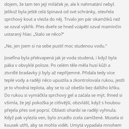
dojem, že tam ten její miláček je, ale k nahmatání nebyl.
Jelikož byla ještě celá špinavá od své schránky, otevřela
sprchový kout a vlezla do něj. Trvalo jen pár okamžiků než
se ozval výkřik. Přes dveře se hned vzápětí ozval maminčin
ustaraný hlas: „Stalo se něco?“
„Ne, jen jsem si na sebe pustil moc studenou vodu.“
Josefína byla překvapená jak je voda studená, i když byla
páka v obvyklé poloze. Po celém těle měla husí kůži a
ztvrdlé bradavky ji byly až nepříjemné. Přidala tedy více
teplé vody a raději něco upustila a zkontrolovala rukou, jestli
je to vhodná teplota, aby se to už obešlo bez dalšího křiku.
Do rukou si vymáčkla sprchový gel a začala se mýt. Ihned si
všimla, že její pokožka je citlivější, obzvlášť, když s houbou
přejela přes své poprsí. Oblasti ohanbí se raději vyhnula.
Když pak vylezla ven, bylo zrcadlo zcela zamlžené. Musela si
kousek utřít, aby se mohla vidět. Umytá vypadala mnohem