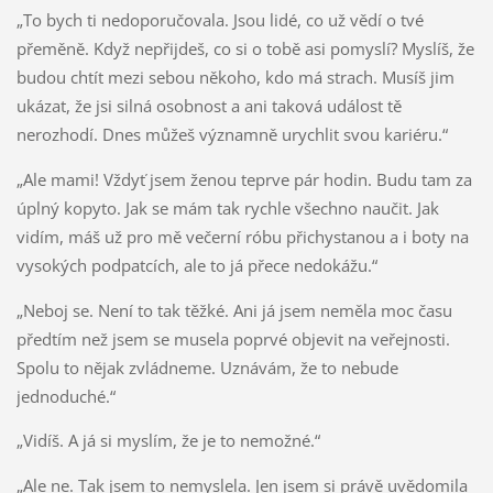
„To bych ti nedoporučovala. Jsou lidé, co už vědí o tvé
přeměně. Když nepřijdeš, co si o tobě asi pomyslí? Myslíš, že
budou chtít mezi sebou někoho, kdo má strach. Musíš jim
ukázat, že jsi silná osobnost a ani taková událost tě
nerozhodí. Dnes můžeš významně urychlit svou kariéru.“
„Ale mami! Vždyť jsem ženou teprve pár hodin. Budu tam za
úplný kopyto. Jak se mám tak rychle všechno naučit. Jak
vidím, máš už pro mě večerní róbu přichystanou a i boty na
vysokých podpatcích, ale to já přece nedokážu.“
„Neboj se. Není to tak těžké. Ani já jsem neměla moc času
předtím než jsem se musela poprvé objevit na veřejnosti.
Spolu to nějak zvládneme. Uznávám, že to nebude
jednoduché.“
„Vidíš. A já si myslím, že je to nemožné.“
„Ale ne. Tak jsem to nemyslela. Jen jsem si právě uvědomila