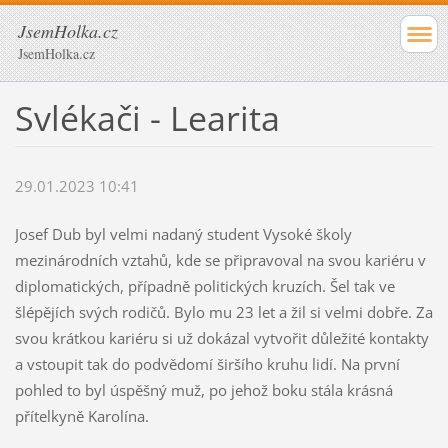
JsemHolka.cz
JsemHolka.cz
Svlékači - Learita
29.01.2023 10:41
Josef Dub byl velmi nadaný student Vysoké školy
mezinárodních vztahů, kde se připravoval na svou kariéru v
diplomatických, případně politických kruzích. Šel tak ve
šlépějích svých rodičů. Bylo mu 23 let a žil si velmi dobře. Za
svou krátkou kariéru si už dokázal vytvořit důležité kontakty
a vstoupit tak do podvědomí širšího kruhu lidí. Na první
pohled to byl úspěšný muž, po jehož boku stála krásná
přítelkyně Karolína.