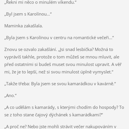
„Řekni mi něco o minulém víkendu.“
„Byl jsem s Karolínou...“
Maminka zakašlala.
„Byla jsem s Karolínou v centru na romantické večeři...“
Znovu se ozvalo zakašlání. „Jsi snad lesbička? Možná to
vyprávíš takhle, protože o tom můžeš se mnou mluvit, ale
před ostatními si budeš muset svou minulost upravit. A věř
mi, že je to lepší, než si svou minulost úplně vymyslet.“
„Takže třeba: Byla jsem se svou kamarádkou v kavárně.“
„Ano.“
„A co udělám s kamarády, s kterými chodím do hospody? To
se z toho stane čajový dýchánek s kamarádkami?“
„A proč ne? Nebo jste mohli strávit večer nakupováním v