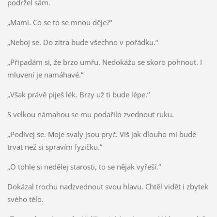
podržel sám.
„Mami. Co se to se mnou děje?“
„Neboj se. Do zítra bude všechno v pořádku.“
„Připadám si, že brzo umřu. Nedokážu se skoro pohnout. I
mluvení je namáhavé.“
„Však právě piješ lék. Brzy už ti bude lépe.“
S velkou námahou se mu podařilo zvednout ruku.
„Podívej se. Moje svaly jsou pryč. Víš jak dlouho mi bude
trvat než si spravím fyzičku.“
„O tohle si nedělej starosti, to se nějak vyřeší.“
Dokázal trochu nadzvednout svou hlavu. Chtěl vidět i zbytek
svého tělo.