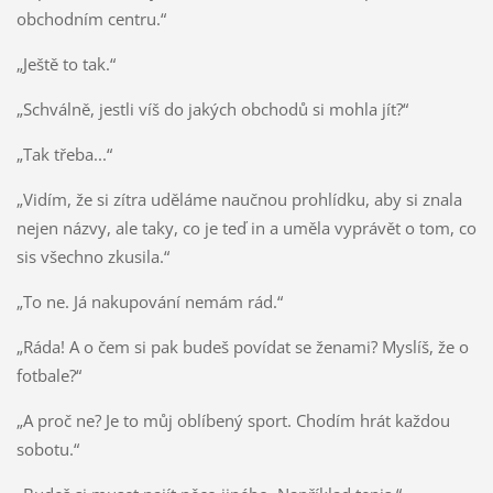
obchodním centru.“
„Ještě to tak.“
„Schválně, jestli víš do jakých obchodů si mohla jít?“
„Tak třeba...“
„Vidím, že si zítra uděláme naučnou prohlídku, aby si znala
nejen názvy, ale taky, co je teď in a uměla vyprávět o tom, co
sis všechno zkusila.“
„To ne. Já nakupování nemám rád.“
„Ráda! A o čem si pak budeš povídat se ženami? Myslíš, že o
fotbale?“
„A proč ne? Je to můj oblíbený sport. Chodím hrát každou
sobotu.“