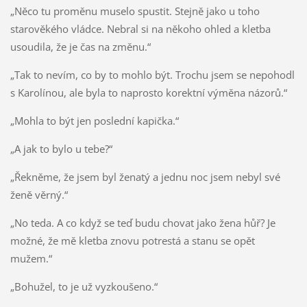
„Něco tu proměnu muselo spustit. Stejně jako u toho
starověkého vládce. Nebral si na někoho ohled a kletba
usoudila, že je čas na změnu.“
„Tak to nevím, co by to mohlo být. Trochu jsem se nepohodl
s Karolínou, ale byla to naprosto korektní výměna názorů.“
„Mohla to být jen poslední kapička.“
„A jak to bylo u tebe?“
„Řekněme, že jsem byl ženatý a jednu noc jsem nebyl své
ženě věrný.“
„No teda. A co když se teď budu chovat jako žena hůř? Je
možné, že mě kletba znovu potrestá a stanu se opět
mužem.“
„Bohužel, to je už vyzkoušeno.“