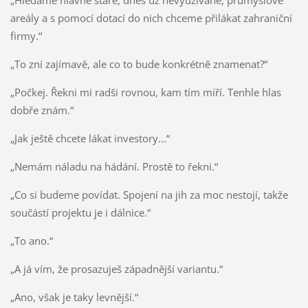
„Hledáme hlavně staré, dnes už nevyužívané, průmyslové
areály a s pomocí dotací do nich chceme přilákat zahraniční
firmy.“
„To zní zajímavě, ale co to bude konkrétně znamenat?“
„Počkej. Řekni mi radši rovnou, kam tím míří. Tenhle hlas
dobře znám.“
„Jak ještě chcete lákat investory...“
„Nemám náladu na hádání. Prostě to řekni.“
„Co si budeme povídat. Spojení na jih za moc nestojí, takže
součástí projektu je i dálnice.“
„To ano.“
„A já vím, že prosazuješ západnější variantu.“
„Ano, však je taky levnější.“