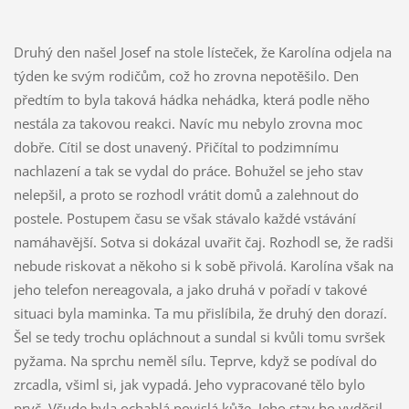
Druhý den našel Josef na stole lísteček, že Karolína odjela na
týden ke svým rodičům, což ho zrovna nepotěšilo. Den
předtím to byla taková hádka nehádka, která podle něho
nestála za takovou reakci. Navíc mu nebylo zrovna moc
dobře. Cítil se dost unavený. Přičítal to podzimnímu
nachlazení a tak se vydal do práce. Bohužel se jeho stav
nelepšil, a proto se rozhodl vrátit domů a zalehnout do
postele. Postupem času se však stávalo každé vstávání
namáhavější. Sotva si dokázal uvařit čaj. Rozhodl se, že radši
nebude riskovat a někoho si k sobě přivolá. Karolína však na
jeho telefon nereagovala, a jako druhá v pořadí v takové
situaci byla maminka. Ta mu přislíbila, že druhý den dorazí.
Šel se tedy trochu opláchnout a sundal si kvůli tomu svršek
pyžama. Na sprchu neměl sílu. Teprve, když se podíval do
zrcadla, všiml si, jak vypadá. Jeho vypracované tělo bylo
pryč. Všude byla ochablá povislá kůže. Jeho stav ho vyděsil,