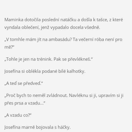
Maminka dotočila poslední natáčku a došla k tašce, z které
vyndala oblečení, jenž vypadalo docela všedně.
„V tomhle mám jít na ambasádu? Ta večerní róba není pro
mě?“
„Tohle je jen na trénink. Pak se převlékneš.“
Josefína si oblékla podané bílé kalhotky.
„A teď se předveď.“
„Proč bych to neměl zvládnout. Navléknu si ji, upravím si ji
přes prsa a vzadu...“
„A vzadu co?“
Josefína marně bojovala s háčky.