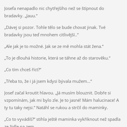
Josefa nenapadlo nic chytřejšího než se štípnout do
bradavky. „Jauu.“
„Dávej si pozor. Tohle tělo se bude chovat jinak. Tvé
bradavky jsou teď mnohem citlivější..“
„Ale jak je to možné. Jak se ze mě mohla stát žena.“
„To je dlouhá historie, která se táhne až do starověku.“
„Co tím chceš říct?“
„Třeba to, že i já jsem kdysi bývala mužem...“
Josef začal kroutit hlavou. „Já musím blouznit. Dobře si
vzpomínám, jak mi bylo zle. Je to jasné! Mám halucinace! A
ty tu taky nejsi.“ Natáhl se rukou a strčil do maminky.
„Co to vyvádíš?“ stihla ještě maminka vykřiknout než spadla
ze židle na zem.