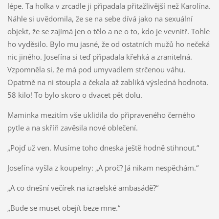
lépe. Ta holka v zrcadle ji připadala přitažlivější než Karolína.
Náhle si uvědomila, že se na sebe dívá jako na sexuální
objekt, že se zajímá jen o tělo a ne o to, kdo je vevnitř. Tohle
ho vyděsilo. Bylo mu jasné, že od ostatních mužů ho nečeká
nic jiného. Josefína si teď připadala křehká a zranitelná.
Vzpomněla si, že má pod umyvadlem strčenou váhu.
Opatrně na ni stoupla a čekala až zabliká výsledná hodnota.
58 kilo! To bylo skoro o dvacet pět dolu.
Maminka mezitím vše uklidila do připraveného černého
pytle a na skříň zavěsila nové oblečení.
„Pojď už ven. Musíme toho dneska ještě hodně stihnout.“
Josefína vyšla z koupelny: „A proč? Já nikam nespěchám.“
„A co dnešní večírek na izraelské ambasádě?“
„Bude se muset obejít beze mne.“