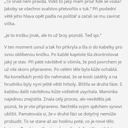
„To snad není pravda. Vidíš to jaký mám prsa! Kde se vzala?
Jakoby se všechno svalstvo přetvořilo v tuk.“ Při poslední
větě jeho hlava opět padla na polštář a začali se mu zavírat
víčka.
„Je to trošku jinak, ale to už brzy poznáš. Teď spi.“
V ten moment usnul a tak ho přikryla a šla si do kabelky pro
svou oblíbenou knížku. Po každé kapitole šla zkontrolovat
jaký je stav. Při páté návštěvě si všimla, že pod povrchem je
už vše skoro připraveno. Po celém těle byla kůže ochablá.
Na konečkách prstů šlo nahmatat, že se kosti zatáhly a na
hrudníku byly nyní ještě větší hrboly. Blížila se druhá fáze. S
každou další návštěvou kůže viditelně usychala. Maminka
najednou znejistila. Znala celý proces, ale nevěděla jak
pozná, že je vše připraveno. Nechtěla svým spěchem synovi
ublížit. Pamatovala si, že v druhé fázi se dotyčný nemůže
probudit. To se stane až asi hodinu poté, co je nové tělo