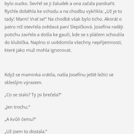
bylo ouzko. Sevřel se ji žaludek a ona začala panikařit.
Rychle doběhla ke vchodu a na chodbu vykřikla: „Už je to
tady! Mami! Vrať se!“ Na chodbě však bylo ticho. Akorát o
patro níž otevřela zvědavá paní Slepičková. Josefína raději
potichu zavřela a došla ke gauči, kde se s pláčem schoulila
do klubíčka. Naplno si uvědomila všechny nepříjemnosti,
které jako muž mohla ignorovat.
Když se maminka vrátila, našla Josefínu ještě ležící se
skleslým výrazem.
„Co se stalo? Ty jsi brečela?“
„Jen trochu.“
„A kvůli čemu?“
„Už jsem to dostala.“