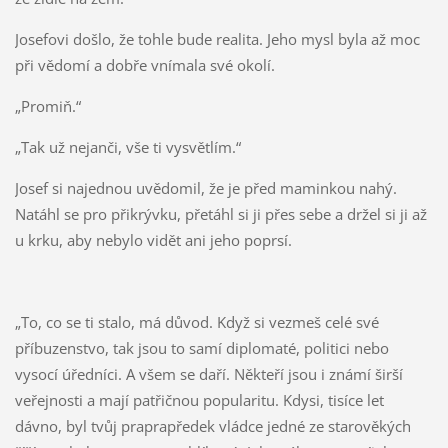
Josefovi došlo, že tohle bude realita. Jeho mysl byla až moc
při vědomí a dobře vnímala své okolí.
„Promiň.“
„Tak už nejanči, vše ti vysvětlím.“
Josef si najednou uvědomil, že je před maminkou nahý.
Natáhl se pro přikrývku, přetáhl si ji přes sebe a držel si ji až
u krku, aby nebylo vidět ani jeho poprsí.
„To, co se ti stalo, má důvod. Když si vezmeš celé své
příbuzenstvo, tak jsou to samí diplomaté, politici nebo
vysocí úředníci. A všem se daří. Někteří jsou i známí širší
veřejnosti a mají patřičnou popularitu. Kdysi, tisíce let
dávno, byl tvůj praprapředek vládce jedné ze starověkých