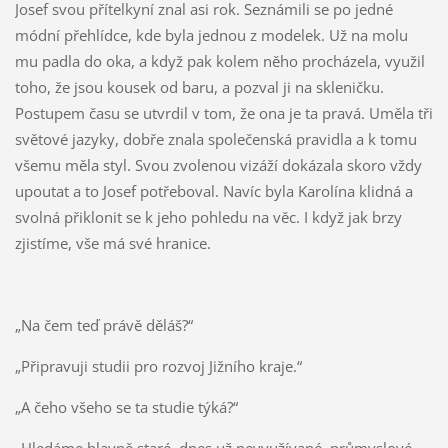
Josef svou přítelkyní znal asi rok. Seznámili se po jedné
módní přehlídce, kde byla jednou z modelek. Už na molu
mu padla do oka, a když pak kolem něho procházela, využil
toho, že jsou kousek od baru, a pozval ji na skleničku.
Postupem času se utvrdil v tom, že ona je ta pravá. Uměla tři
světové jazyky, dobře znala společenská pravidla a k tomu
všemu měla styl. Svou zvolenou vizáží dokázala skoro vždy
upoutat a to Josef potřeboval. Navíc byla Karolína klidná a
svolná přiklonit se k jeho pohledu na věc. I když jak brzy
zjistíme, vše má své hranice.
„Na čem teď právě děláš?“
„Připravuji studii pro rozvoj Jižního kraje.“
„A čeho všeho se ta studie týká?“