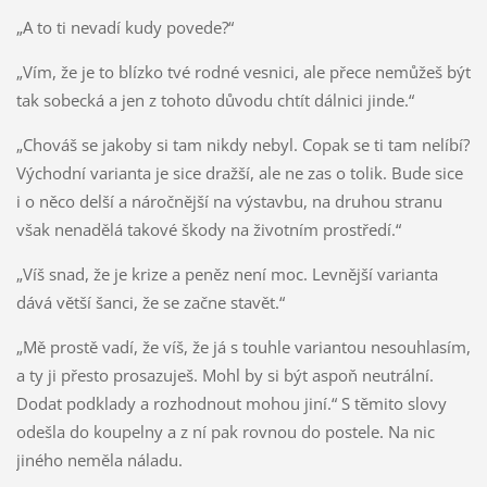
„A to ti nevadí kudy povede?“
„Vím, že je to blízko tvé rodné vesnici, ale přece nemůžeš být
tak sobecká a jen z tohoto důvodu chtít dálnici jinde.“
„Chováš se jakoby si tam nikdy nebyl. Copak se ti tam nelíbí?
Východní varianta je sice dražší, ale ne zas o tolik. Bude sice
i o něco delší a náročnější na výstavbu, na druhou stranu
však nenadělá takové škody na životním prostředí.“
„Víš snad, že je krize a peněz není moc. Levnější varianta
dává větší šanci, že se začne stavět.“
„Mě prostě vadí, že víš, že já s touhle variantou nesouhlasím,
a ty ji přesto prosazuješ. Mohl by si být aspoň neutrální.
Dodat podklady a rozhodnout mohou jiní.“ S těmito slovy
odešla do koupelny a z ní pak rovnou do postele. Na nic
jiného neměla náladu.