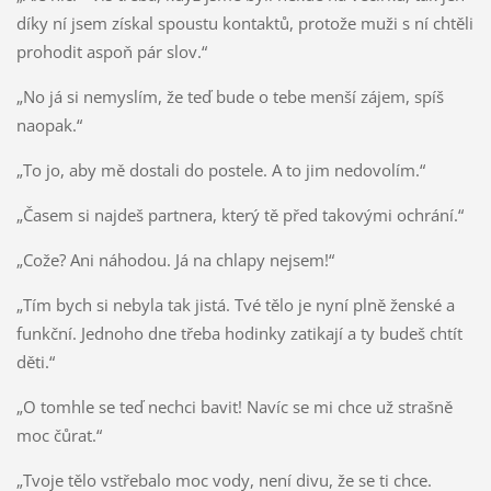
díky ní jsem získal spoustu kontaktů, protože muži s ní chtěli
prohodit aspoň pár slov.“
„No já si nemyslím, že teď bude o tebe menší zájem, spíš
naopak.“
„To jo, aby mě dostali do postele. A to jim nedovolím.“
„Časem si najdeš partnera, který tě před takovými ochrání.“
„Cože? Ani náhodou. Já na chlapy nejsem!“
„Tím bych si nebyla tak jistá. Tvé tělo je nyní plně ženské a
funkční. Jednoho dne třeba hodinky zatikají a ty budeš chtít
děti.“
„O tomhle se teď nechci bavit! Navíc se mi chce už strašně
moc čůrat.“
„Tvoje tělo vstřebalo moc vody, není divu, že se ti chce.