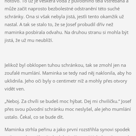
hotovo. To už je veškerá voda z původního těla vstřebána a
může začít naprosto bezbolestné odstranění této suché
schránky. Ona si však nebyla jistá, jestli tento okamžik už
nastal. A tak se stalo to, že se Josef probudil dřív než
maminka posbírala odvahu. Na druhou stranu si mohla být
jistá, že už mu neublíží.
Jelikož byl obklopen tuhou schránkou, tak se zmohl jen na
zoufalé mumlání. Maminka se tedy nad něj naklonila, aby ho
uklidnila. Jeho oči byly o centimetr níž a mohly přes otvory
vidět ven.
„Neboj. Za chvíli se budeš moc hýbat. Dej mi chviličku.“ Josef
přes svou původní schránku moc neslyšel, ale jeho mumlání
ustalo. Čekal, co se bude dít.
Maminka strhla peřinu a jako první rozstřihla synovi spodek