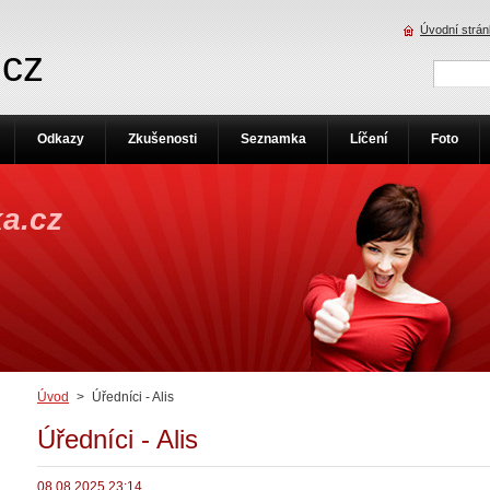
Úvodní strá
.cz
Odkazy
Zkušenosti
Seznamka
Líčení
Foto
a.cz
Úvod
>
Úředníci - Alis
Úředníci - Alis
08.08.2025 23:14