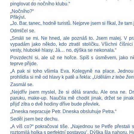
pinglovat do nočního klubu.“
„Nočního?“
Přikývl.
„Jo. Bar, tanec, hodně turistů. Nejprve jsem si říkal, že tam 
Odmlčel se.
„Smáli se mi. Ne hned, ale poznáš to. Jsem malej. V pr
vypadám jako někdo, kdo ztratil stoličku. Všichni číšnic
vesty, hluboké hlasy. Já… no, dýška se nekonala.“
Povzdechl si, ale už ne hořce. Spíš s úsměvem, jako ně
teprve přijde.
„A pak si toho všimla Eva. Kolegyně na place. Jednou
prohlídla si mě od hlavy k patě a řekla: „
Udělám z tebe žen
Zasmál se.
„Nejdřív jsem myslel, že si dělá srandu. Ale ona ne. D
paruku, make-up. Naučila mě chodit jinak, držet se jin
přijď zítra o dvě hodiny dříve bude převlek.
„Dneska nepracuje Petr. Dneska obsluhuje Petra.“
Seděl jsem bez dechu.
„A víš co?“ pokračoval tiše. „Najednou se Petře přestali 
roztomilá holka s perfektní postavou’. Dýška šla nahoru. 