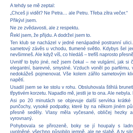
A tehdy se mě zeptal:
„Chceš ji vidět? Ne Petra… ale Petru. Třeba zítra večer.“
Přikývl jsem.
Ne ze zvědavosti, ale z respektu.
Řekl jsem, že přijdu. A dodržel jsem to.
Ten klub se nacházel v jedné nenápadné postranní ulici
sametový závěs u vchodu, tlumené světlo. Kdybys šel je
nevšimneš. Ale když víš, co hledáš – trefíš naprosto přesně
Uvnitř to bylo jiné, než jsem čekal – ne vulgární, jak si
elegantní, barevné, smyslné. Vzduch voněl po parfému, 
nedokážeš pojmenovat. Vše kolem zářilo sametovým kli
napětí.
Usadil jsem se ke stolu v rohu. Obsluhovala štíhlá brun
třpytivém korzetu. Napadlo mě, jestli je to ona. Ale nebyla. 
Asi po 20 minutách se objevuje další servírka krátké t
punčochy, vysoké podpatky, které by na někom jiném půs
přesně seděly. Vlasy měla vyčesané, obličej hezky 
vyrovnaný.
Pohybovala se přirozeně, boky se jí houpaly s ladno
uvolněné, všechno působilo jemně, ale ne slabě. A ty si