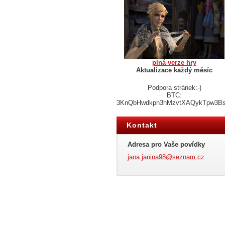
plná verze hry
Aktualizace každý měsíc
Podpora stránek:-)
BTC:
3KnQbHwdkpn3hMzvtXAQykTpw3B
Kontakt
Adresa pro Vaše povídky
jana.jan
ina98@se
znam.cz