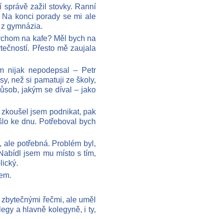
í správě zažil stovky. Ranní
 Na konci porady se mi ale
k z gymnázia.
bychom na kafe? Měl bych na
ytečností. Přesto mě zaujala
m nijak nepodepsal – Petr
y, než si pamatuji ze školy,
působ, jakým se díval – jako
 zkoušel jsem podnikat, pak
 šlo ke dnu. Potřeboval bych
 ale potřebná. Problém byl,
Nabídl jsem mu místo s tím,
lický.
sem.
e zbytečnými řečmi, ale uměl
olegy a hlavně kolegyně, i ty,