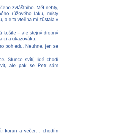
čeho zvláštního. Měl nehty,
ného růžového laku, místy
, ale ta vteřina mi zůstala v
ná košile – ale stejný drobný
palci a ukazováku.
ho pohledu. Neuhne, jen se
. Slunce svítí, lidé chodí
vit, ale pak se Petr sám
pár korun a večer… chodím