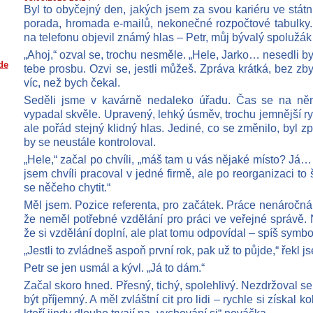
Byl to obyčejný den, jakých jsem za svou kariéru ve státn
porada, hromada e-mailů, nekonečné rozpočtové tabulky.
na telefonu objevil známý hlas – Petr, můj bývalý spolužá
„Ahoj,“ ozval se, trochu nesměle. „Hele, Jarko… nesedli 
de
tebe prosbu. Ozvi se, jestli můžeš. Zpráva krátká, bez zb
víc, než bych čekal.
Seděli jsme v kavárně nedaleko úřadu. Čas se na ně
vypadal skvěle. Upravený, lehký úsměv, trochu jemnější rys
ale pořád stejný klidný hlas. Jediné, co se změnilo, byl z
by se neustále kontroloval.
„Hele,“ začal po chvíli, „máš tam u vás nějaké místo? Já…
jsem chvíli pracoval v jedné firmě, ale po reorganizaci to
se něčeho chytit.“
Měl jsem. Pozice referenta, pro začátek. Práce nenáročná,
že neměl potřebné vzdělání pro práci ve veřejné správě. 
že si vzdělání doplní, ale plat tomu odpovídal – spíš symbo
„Jestli to zvládneš aspoň první rok, pak už to půjde,“ řekl j
Petr se jen usmál a kývl. „Já to dám.“
Začal skoro hned. Přesný, tichý, spolehlivý. Nezdržoval s
být příjemný. A měl zvláštní cit pro lidi – rychle si získal k