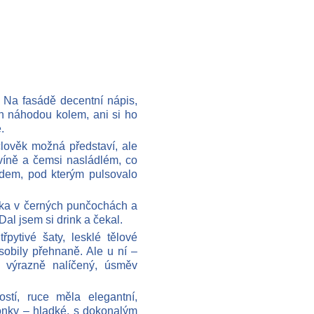
. Na fasádě decentní nápis,
n náhodou kolem, ani si ho
.
 člověk možná představí, ale
víně a čemsi nasládlém, co
dem, pod kterým pulsovalo
etka v černých punčochách a
Dal jsem si drink a čekal.
řpytivé šaty, lesklé tělové
obily přehnaně. Ale u ní –
a výrazně nalíčený, úsměv
stí, ruce měla elegantní,
lonky – hladké, s dokonalým