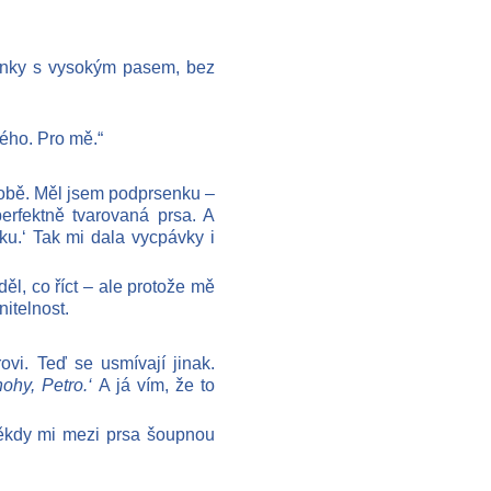
ilonky s vysokým pasem, bez
ého. Pro mě.“
sobě. Měl jsem podprsenku –
erfektně tvarovaná prsa. A
ku.‘ Tak mi dala vycpávky i
ěl, co říct – ale protože mě
nitelnost.
ovi. Teď se usmívají jinak.
ohy, Petro.‘
A já vím, že to
ěkdy mi mezi prsa šoupnou