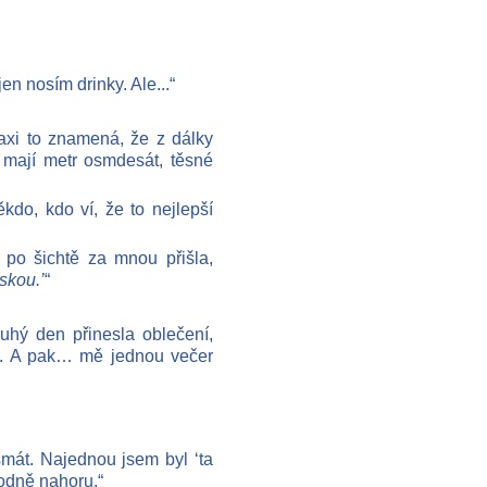
jen nosím drinky. Ale...“
axi to znamená, že z dálky
i mají metr osmdesát, těsné
kdo, kdo ví, že to nejlepší
 po šichtě za mnou přišla,
skou.’
“
ruhý den přinesla oblečení,
ak. A pak… mě jednou večer
smát. Najednou jsem byl ‘ta
Hodně nahoru.“