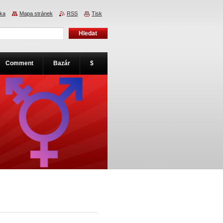
nka
Mapa stránek
RSS
Tisk
Comment
Bazár
$