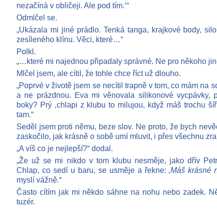
nezačíná v obličeji. Ale pod tím.‘“
Odmlčel se.
„Ukázala mi jiné prádlo. Tenká tanga, krajkové body, s
zesíleného klínu. Věci, které…“
Polkl.
„…které mi najednou připadaly správné. Ne pro někoho jin
Mlčel jsem, ale cítil, že tohle chce říct už dlouho.
„Poprvé v životě jsem se necítil trapně v tom, co mám na 
a ne prázdnou. Eva mi věnovala silikonové vycpávky, p
boky? Prý ‚chlapi z klubu to milujou, když máš trochu šíř
tam.“
Seděl jsem proti němu, beze slov. Ne proto, že bych nevěd
zaskočilo, jak krásně o sobě umí mluvit, i přes všechnu zra
„A víš co je nejlepší?“ dodal.
„Že už se mi nikdo v tom klubu nesměje, jako dřív Petr
Chlap, co sedí u baru, se usměje a řekne:
‚Máš krásné n
myslí vážně.“
Často cítím jak mi někdo sáhne na nohu nebo zadek. N
tuzér.