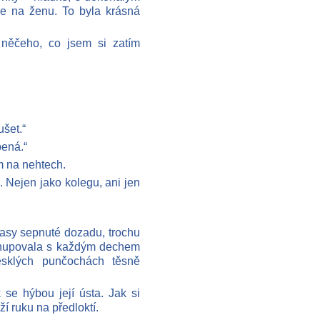
ie na ženu. To byla krásná
 něčeho, co jsem si zatím
šet.“
pená.“
m na nehtech.
. Nejen jako kolegu, ani jen
lasy sepnuté dozadu, trochu
pohupovala s každým dechem
esklých punčochách těsně
 se hýbou její ústa. Jak si
í ruku na předloktí.