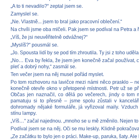
„A to ti nevadilo?“ zeptal jsem se.
Zamyslel se.
„Ne. Vlastně... jsem to bral jako pracovní oblečení.“
Na chvíli jsme oba mlčeli. Pak jsem se podíval na Petra a ř
„Víš, že jsi neuvěřitelně odvážnej?“
„Myslíš?“ pousmál se.
„Jo. Spousta lidí by se pod tím zhroutila. Ty jsi z toho uděl
„No… Eva by řekla, že jsem jen konečně začal používat,
pleť a dobrý nohy,“ zasmál se.
Ten večer jsem na něj musel pořád myslet.
Po tom rozhovoru na lavičce mezi námi něco prasklo – ne
konečně otevře okno v přetopené místnosti. Petr už se p
Občas jen naznačil, co dělá po večerech, jindy o tom m
pamatuju si to přesně – jsme spolu zůstali v kancelá
dohromady nějaké formuláře, já vyřizoval maily. Vzduch
stínu lampy.
„Víš…“ začal najednou. „mnoho se u mě změnilo. Nejen to 
Podíval jsem se na něj. Oči se mu leskly. Klidně pokračova
„Ze začátku to bylo jen o práci. Make-up, paruka, šaty. Ale