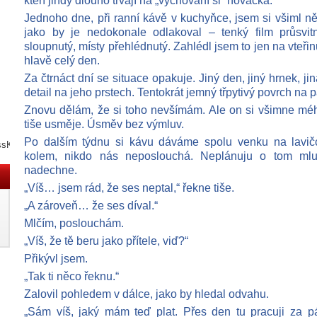
kteří jindy dlouho trvají na „vychování si“ nováčka.
Jednoho dne, při ranní kávě v kuchyňce, jsem si všiml ně
jako by je nedokonale odlakoval – tenký film průsvit
sloupnutý, místy přehlédnutý. Zahlédl jsem to jen na vteřinu
hlavě celý den.
Za čtrnáct dní se situace opakuje. Jiný den, jiný hrnek, ji
detail na jeho prstech. Tentokrát jemný třpytivý povrch na 
Znovu dělám, že si toho nevšímám. Ale on si všimne mé
tiše usměje. Úsměv bez výmluv.
Po dalším týdnu si kávu dáváme spolu venku na lavičce
ssKNY3N
kolem, nikdo nás neposlouchá. Neplánuju o tom mlu
nadechne.
„Víš… jsem rád, že ses neptal,“ řekne tiše.
„A zároveň… že ses díval.“
Mlčím, poslouchám.
„Víš, že tě beru jako přítele, viď?“
Přikývl jsem.
„Tak ti něco řeknu.“
Zalovil pohledem v dálce, jako by hledal odvahu.
„Sám víš, jaký mám teď plat. Přes den tu pracuji za 