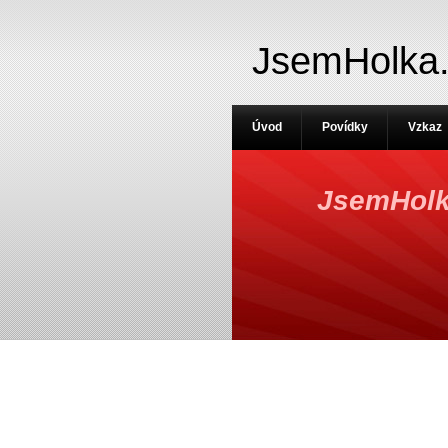
JsemHolka
Úvod
Povídky
Vzkaz
JsemHolk