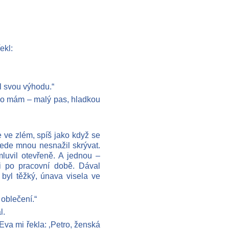
ekl:
al svou výhodu.“
 co mám – malý pas, hladkou
 ve zlém, spíš jako když se
řede mnou nesnažil skrývat.
luvil otevřeně. A jednou –
ři po pracovní době. Dával
 byl těžký, únava visela ve
oblečení.“
l.
 Eva mi řekla: ‚Petro, ženská