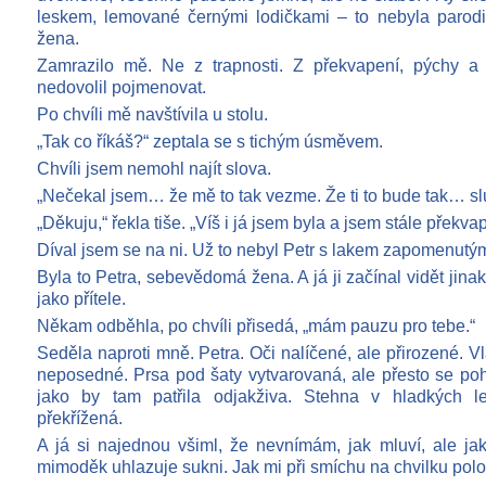
leskem, lemované černými lodičkami – to nebyla parod
žena.
Zamrazilo mě. Ne z trapnosti. Z překvapení, pýchy a
nedovolil pojmenovat.
Po chvíli mě navštívila u stolu.
„Tak co říkáš?“ zeptala se s tichým úsměvem.
Chvíli jsem nemohl najít slova.
„Nečekal jsem… že mě to tak vezme. Že ti to bude tak… slu
„Děkuju,“ řekla tiše. „Víš i já jsem byla a jsem stále překva
Díval jsem se na ni. Už to nebyl Petr s lakem zapomenutý
Byla to Petra, sebevědomá žena. A já ji začínal vidět jinak
jako přítele.
Někam odběhla, po chvíli přisedá, „mám pauzu pro tebe.“
Seděla naproti mně. Petra. Oči nalíčené, ale přirozené. V
neposedné. Prsa pod šaty vytvarovaná, ale přesto se 
jako by tam patřila odjakživa. Stehna v hladkých l
překřížená.
A já si najednou všiml, že nevnímám, jak mluví, ale jak
mimoděk uhlazuje sukni. Jak mi při smíchu na chvilku polož