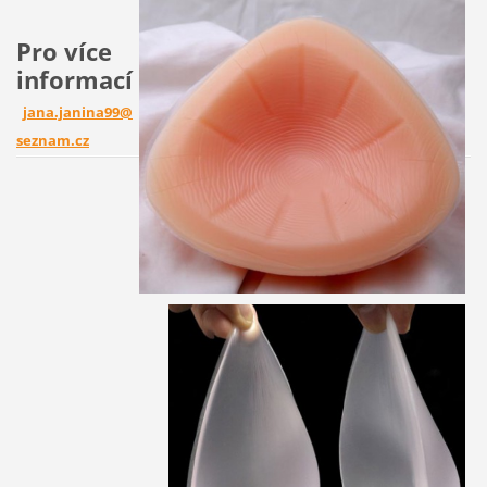
Pro více
informací
jana.janina99@
seznam.cz