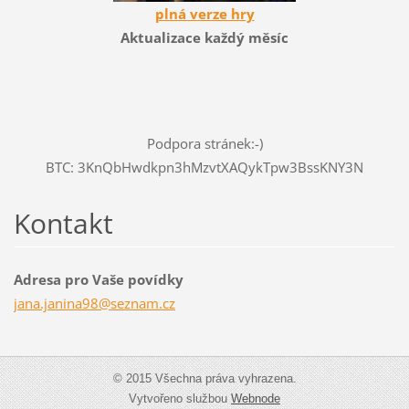
plná verze hry
Aktualizace každý měsíc
Podpora stránek:-)
BTC: 3KnQbHwdkpn3hMzvtXAQykTpw3BssKNY3N
Kontakt
Adresa pro Vaše povídky
jana.jan
ina98@se
znam.cz
© 2015 Všechna práva vyhrazena.
Vytvořeno službou
Webnode