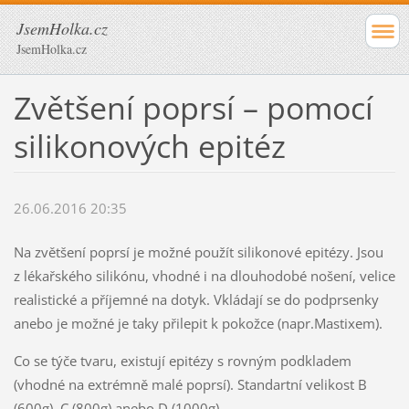
JsemHolka.cz
JsemHolka.cz
Zvětšení poprsí – pomocí
silikonových epitéz
26.06.2016 20:35
Na zvětšení poprsí je možné použít silikonové epitézy. Jsou
z lékařského silikónu, vhodné i na dlouhodobé nošení, velice
realistické a příjemné na dotyk. Vkládají se do podprsenky
anebo je možné je taky přilepit k pokožce (napr.Mastixem).
Co se týče tvaru, existují epitézy s rovným podkladem
(vhodné na extrémně malé poprsí). Standartní velikost B
(600g), C (800g) anebo D (1000g).