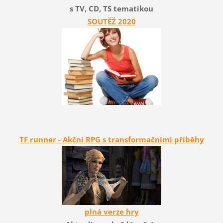
s TV, CD, TS tematikou
SOUTĚŽ 2020
TF runner - Akční RPG s transformačními příběhy
plná verze hry