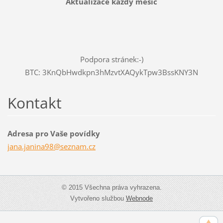
Aktualizace každý měsíc
Podpora stránek:-)
BTC: 3KnQbHwdkpn3hMzvtXAQykTpw3BssKNY3N
Kontakt
Adresa pro Vaše povídky
jana.jan
ina98@se
znam.cz
© 2015 Všechna práva vyhrazena.
Vytvořeno službou
Webnode