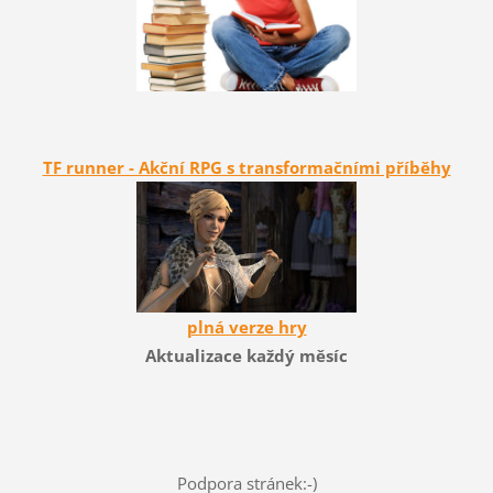
TF runner - Akční RPG s transformačními příběhy
plná verze hry
Aktualizace každý měsíc
Podpora stránek:-)