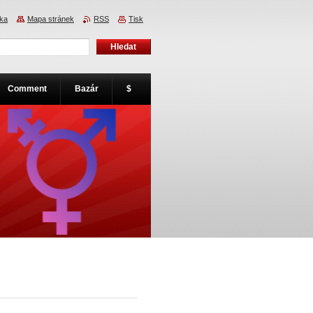
nka
Mapa stránek
RSS
Tisk
Comment
Bazár
$