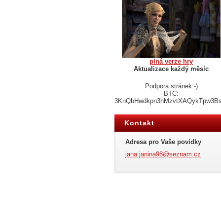
plná verze hry
Aktualizace každý měsíc
Podpora stránek:-)
BTC:
3KnQbHwdkpn3hMzvtXAQykTpw3B
Kontakt
Adresa pro Vaše povídky
jana.jan
ina98@se
znam.cz