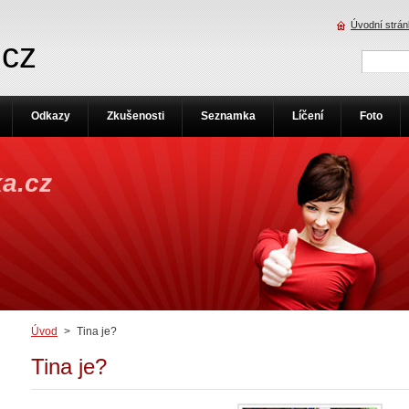
Úvodní strá
.cz
Odkazy
Zkušenosti
Seznamka
Líčení
Foto
a.cz
Úvod
>
Tina je?
Tina je?