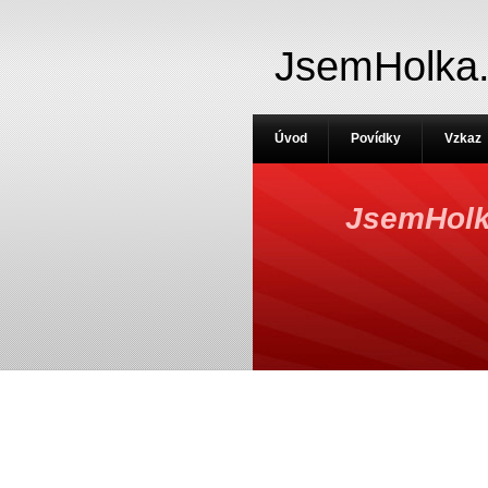
JsemHolka
Úvod
Povídky
Vzkaz
JsemHolk