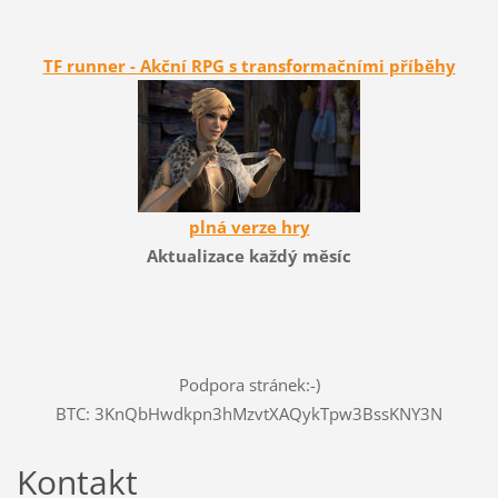
TF runner - Akční RPG s transformačními příběhy
plná verze hry
Aktualizace každý měsíc
Podpora stránek:-)
BTC: 3KnQbHwdkpn3hMzvtXAQykTpw3BssKNY3N
Kontakt