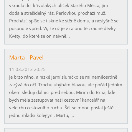
vkradla do křivolakých uliček Starého Města, jim
dodala strašidelný ráz. Perlovkou prochází muž.
Prochází, spíše se tiskne ke stěně domu, a neslyšně se
posunuje vpřed. Ví, že už je v rajonu té zrádné děvky
Květy, do které se on naivně...
Marta - Pavel
11.03.2013 20:25
Je brzo ráno, a nízké jarní sluníčko se mi nemilosrdně
zarývá do očí. Trochu uhýbám hlavou, ale pořád jedním
okem sleduji dálnici před sebou. Mířím do Brna, kde
bych měla zastupovat naši cestovní kancelář na
veletrhu cestovního ruchu. Šéf se mnou poslal ještě
jednu mladší kolegyni, Martu, ...