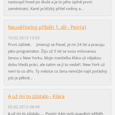
nastoupil hned po škole a je to jeho úplně první
zaměstnání. Karel je blízký přítel rodiny a...
Neuvěřitelný příběh 1. díl - Petr(a)
10.02.2013 13:05
První zážitek. Jmenuji se Pavel, je mi 24 let a pracuju
jako programátor. Žiju už 5 let se svou milovanou
ženou v New Yorku. Moje manželka Klára už nějakou
dobu hledá práci, ale zatím se jí to nedaří. New York už
není to co dřív. Ty měsíce co žena nemůže najít pořádný
job je pěkně...
A už mi to zůstalo - Klára
05.02.2013 08:49
A už mi to zůstalo …. Povím Vám svůj pravdivý příběh,