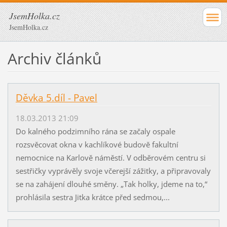
JsemHolka.cz
JsemHolka.cz
Archiv článků
Děvka 5.díl - Pavel
18.03.2013 21:09
Do kalného podzimního rána se začaly ospale
rozsvěcovat okna v kachlíkové budově fakultní
nemocnice na Karlově náměstí. V odběrovém centru si
sestřičky vyprávěly svoje včerejší zážitky, a připravovaly
se na zahájení dlouhé směny. „Tak holky, jdeme na to,“
prohlásila sestra Jitka krátce před sedmou,...