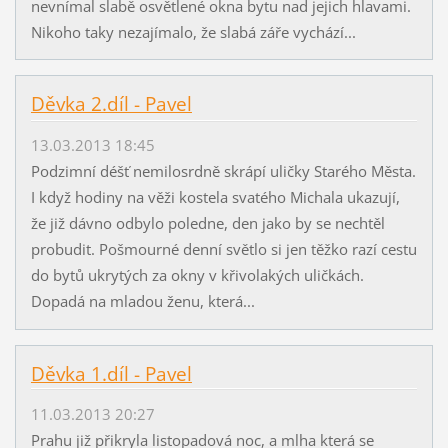
nevnímal slabě osvětlené okna bytu nad jejich hlavami.
Nikoho taky nezajímalo, že slabá záře vychází...
Děvka 2.díl - Pavel
13.03.2013 18:45
Podzimní déšť nemilosrdně skrápí uličky Starého Města.
I když hodiny na věži kostela svatého Michala ukazují,
že již dávno odbylo poledne, den jako by se nechtěl
probudit. Pošmourné denní světlo si jen těžko razí cestu
do bytů ukrytých za okny v křivolakých uličkách.
Dopadá na mladou ženu, která...
Děvka 1.díl - Pavel
11.03.2013 20:27
Prahu již přikryla listopadová noc, a mlha která se