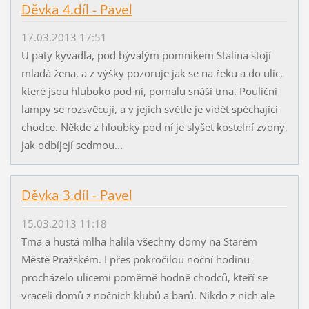
Děvka 4.díl - Pavel
17.03.2013 17:51
U paty kyvadla, pod bývalým pomníkem Stalina stojí
mladá žena, a z výšky pozoruje jak se na řeku a do ulic,
které jsou hluboko pod ní, pomalu snáší tma. Pouliční
lampy se rozsvěcují, a v jejich světle je vidět spěchající
chodce. Někde z hloubky pod ní je slyšet kostelní zvony,
jak odbíjejí sedmou...
Děvka 3.díl - Pavel
15.03.2013 11:18
Tma a hustá mlha halila všechny domy na Starém
Městě Pražském. I přes pokročilou noční hodinu
procházelo ulicemi poměrně hodně chodců, kteří se
vraceli domů z nočních klubů a barů. Nikdo z nich ale