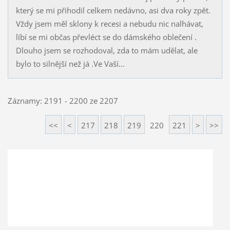
který se mi přihodil celkem nedávno, asi dva roky zpět.
Vždy jsem měl sklony k recesi a nebudu nic nalhávat,
líbí se mi občas převléct se do dámského oblečení .
Dlouho jsem se rozhodoval, zda to mám udělat, ale
bylo to silnější než já .Ve Vaší...
Záznamy: 2191 - 2200 ze 2207
<<
<
217
218
219
220
221
>
>>