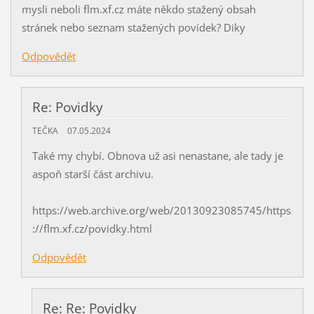
mysli neboli flm.xf.cz máte někdo stažený obsah
stránek nebo seznam stažených povídek? Diky
Odpovědět
Re: Povidky
TEČKA
07.05.2024
Také my chybí. Obnova už asi nenastane, ale tady je
aspoň starší část archivu.
https://web.archive.org/web/20130923085745/https
://flm.xf.cz/povidky.html
Odpovědět
Re: Re: Povidky