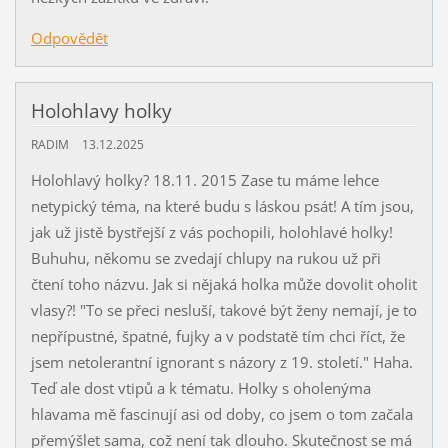
Odpovědět
Holohlavy holky
RADIM
13.12.2025
Holohlavý holky? 18.11. 2015 Zase tu máme lehce
netypický téma, na které budu s láskou psát! A tím jsou,
jak už jistě bystřejší z vás pochopili, holohlavé holky!
Buhuhu, někomu se zvedají chlupy na rukou už při
čtení toho názvu. Jak si nějaká holka může dovolit oholit
vlasy?! "To se přeci nesluší, takové být ženy nemají, je to
nepřípustné, špatné, fujky a v podstatě tím chci říct, že
jsem netolerantní ignorant s názory z 19. století." Haha.
Teď ale dost vtipů a k tématu. Holky s oholenýma
hlavama mě fascinují asi od doby, co jsem o tom začala
přemýšlet sama, což není tak dlouho. Skutečnost se má