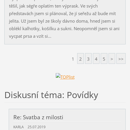
těšil, jak ségře oplatím ten výprask. Ve svých
představách jsem si plánoval, že jí seřežu až bude mít
jelita. Už jsem byl ze školy dávno doma, hned jsem si
oblékl kalhotky, košilku a sukni. Neopomněl jsem si ani
vycpat prsa a vzít si...
1
2
3
4
5
>
>>
Diskusní téma: Povídky
Re: Svatba z milosti
KARLA
25.07.2019