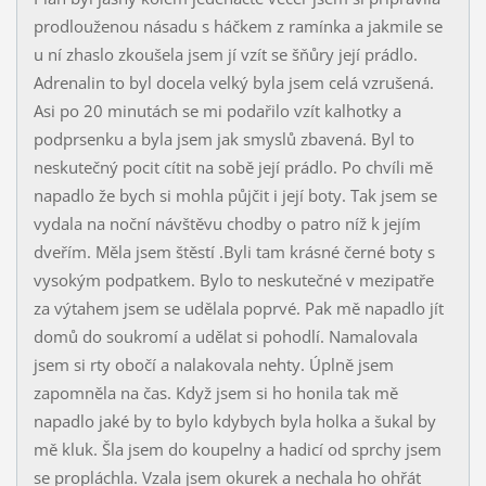
prodlouženou násadu s háčkem z ramínka a jakmile se
u ní zhaslo zkoušela jsem jí vzít se šňůry její prádlo.
Adrenalin to byl docela velký byla jsem celá vzrušená.
Asi po 20 minutách se mi podařilo vzít kalhotky a
podprsenku a byla jsem jak smyslů zbavená. Byl to
neskutečný pocit cítit na sobě její prádlo. Po chvíli mě
napadlo že bych si mohla půjčit i její boty. Tak jsem se
vydala na noční návštěvu chodby o patro níž k jejím
dveřím. Měla jsem štěstí .Byli tam krásné černé boty s
vysokým podpatkem. Bylo to neskutečné v mezipatře
za výtahem jsem se udělala poprvé. Pak mě napadlo jít
domů do soukromí a udělat si pohodlí. Namalovala
jsem si rty obočí a nalakovala nehty. Úplně jsem
zapomněla na čas. Když jsem si ho honila tak mě
napadlo jaké by to bylo kdybych byla holka a šukal by
mě kluk. Šla jsem do koupelny a hadicí od sprchy jsem
se propláchla. Vzala jsem okurek a nechala ho ohřát