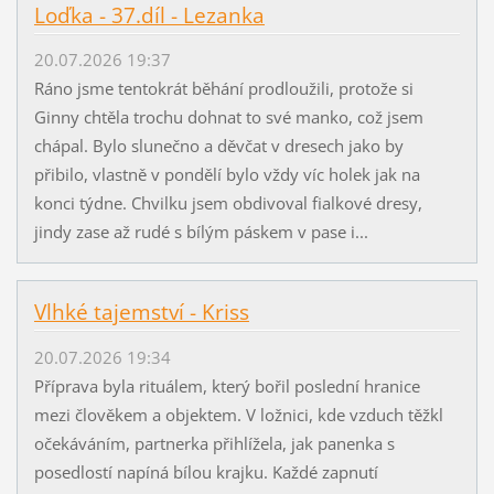
Loďka - 37.díl - Lezanka
20.07.2026 19:37
Ráno jsme tentokrát běhání prodloužili, protože si
Ginny chtěla trochu dohnat to své manko, což jsem
chápal. Bylo slunečno a děvčat v dresech jako by
přibilo, vlastně v pondělí bylo vždy víc holek jak na
konci týdne. Chvilku jsem obdivoval fialkové dresy,
jindy zase až rudé s bílým páskem v pase i...
Vlhké tajemství - Kriss
20.07.2026 19:34
Příprava byla rituálem, který bořil poslední hranice
mezi člověkem a objektem. V ložnici, kde vzduch těžkl
očekáváním, partnerka přihlížela, jak panenka s
posedlostí napíná bílou krajku. Každé zapnutí