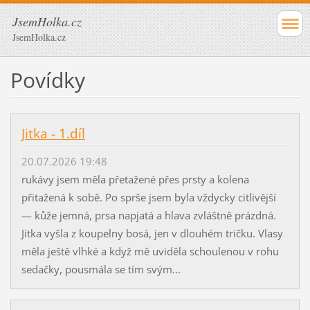
JsemHolka.cz
JsemHolka.cz
Povídky
Jitka - 1.díl
20.07.2026 19:48
rukávy jsem měla přetažené přes prsty a kolena
přitažená k sobě. Po sprše jsem byla vždycky citlivější
— kůže jemná, prsa napjatá a hlava zvláštně prázdná.
Jitka vyšla z koupelny bosá, jen v dlouhém tričku. Vlasy
měla ještě vlhké a když mě uviděla schoulenou v rohu
sedačky, pousmála se tím svým...