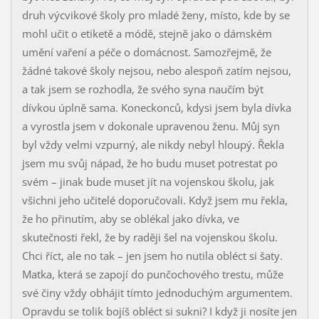
druh výcvikové školy pro mladé ženy, místo, kde by se
mohl učit o etiketě a módě, stejně jako o dámském
umění vaření a péče o domácnost. Samozřejmě, že
žádné takové školy nejsou, nebo alespoň zatím nejsou,
a tak jsem se rozhodla, že svého syna naučím být
dívkou úplně sama. Koneckonců, kdysi jsem byla dívka
a vyrostla jsem v dokonale upravenou ženu. Můj syn
byl vždy velmi vzpurný, ale nikdy nebyl hloupý. Řekla
jsem mu svůj nápad, že ho budu muset potrestat po
svém – jinak bude muset jít na vojenskou školu, jak
všichni jeho učitelé doporučovali. Když jsem mu řekla,
že ho přinutím, aby se oblékal jako dívka, ve
skutečnosti řekl, že by raději šel na vojenskou školu.
Chci říct, ale no tak – jen jsem ho nutila obléct si šaty.
Matka, která se zapojí do punčochového trestu, může
své činy vždy obhájit tímto jednoduchým argumentem.
Opravdu se tolik bojíš obléct si sukni? I když ji nosíte jen