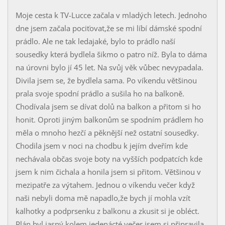
Moje cesta k TV-Lucce začala v mladých letech. Jednoho
dne jsem začala pociťovat,že se mi líbí dámské spodní
prádlo. Ale ne tak ledajaké, bylo to prádlo naší
sousedky která bydlela šikmo o patro níž. Byla to dáma
na úrovni bylo jí 45 let. Na svůj věk vůbec nevypadala.
Divila jsem se, že bydlela sama. Po víkendu většinou
prala svoje spodní prádlo a sušila ho na balkoně.
Chodívala jsem se dívat dolů na balkon a přitom si ho
honit. Oproti jiným balkonům se spodním prádlem ho
měla o mnoho hezčí a pěknější než ostatní sousedky.
Chodila jsem v noci na chodbu k jejím dveřím kde
nechávala občas svoje boty na vyšších podpatcích kde
jsem k nim čichala a honila jsem si přitom. Většinou v
mezipatře za výtahem. Jednou o víkendu večer když
naši nebyli doma mě napadlo,že bych jí mohla vzít
kalhotky a podprsenku z balkonu a zkusit si je obléct.
Plán byl jasný kolem jedenácté večer jsem si připravila