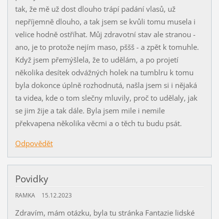
tak, že mě už dost dlouho trápí padání vlasů, už
nepříjemně dlouho, a tak jsem se kvůli tomu musela i
velice hodně ostříhat. Můj zdravotní stav ale stranou -
ano, je to protože nejím maso, pššš - a zpět k tomuhle.
Když jsem přemýšlela, že to udělám, a po projetí
několika desítek odvážných holek na tumblru k tomu
byla dokonce úplně rozhodnutá, našla jsem si i nějaká
ta videa, kde o tom slečny mluvily, proč to udělaly, jak
se jim žije a tak dále. Byla jsem mile i nemile
překvapena několika věcmi a o těch tu budu psát.
Odpovědět
Povidky
RAMKA
15.12.2023
Zdravím, mám otázku, byla tu stránka Fantazie lidské