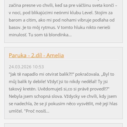
začína presne vo chvíli, keď sa pre väčšinu sveta končí –
v noci, pod blikajúcimi neónmi klubu Level. Stojím za
barom a cítim, ako mi pod nohami vibruje podlaha od
basov. Je to môj rytmus. V tomto hluku nikto nerieši
minulosť. Tu som tá blondínka...
Paruka - 2.díl - Amelia
24.03.2026 10:53
"Jak tě napadlo mi otvírat balík?!!“ pokračovala. „Byl to
můj balík ty debile! Vždyť jsi to nikdy nedělal! Ty jsi
takový kretén. Uvědomuješ si,co si právě provedl!?"
Nebyla jsem schopná slova. Vždycky ve chvíli, kdy jsem
se nadechla, že se jí pokusím něco vysvětlit, mě její hlas
umlčel. "Proč nosíš...