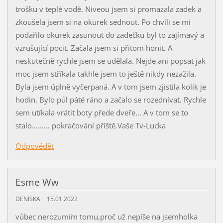
trošku v teplé vodě. Niveou jsem si promazala zadek a
zkoušela jsem si na okurek sednout. Po chvíli se mi
podařilo okurek zasunout do zadečku byl to zajímavý a
vzrušující pocit. Začala jsem si přitom honit. A
neskutečně rychle jsem se udělala. Nejde ani popsat jak
moc jsem stříkala takhle jsem to ještě nikdy nezažila.
Byla jsem úplně vyčerpaná. A v tom jsem zjistila kolik je
hodin. Bylo půl páté ráno a začalo se rozednívat. Rychle
sem utíkala vrátit boty přede dveře... A v tom se to
stalo......... pokračování příště.Vaše Tv-Lucka
Odpovědět
Esme Ww
DENISKA
15.01.2022
vůbec nerozumím tomu,proč už nepíše na jsemholka