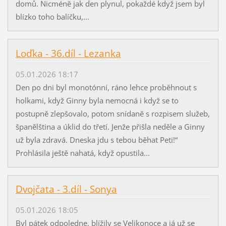
domů. Nicméně jak den plynul, pokaždé když jsem byl
blízko toho balíčku,...
Loďka - 36.díl - Lezanka
05.01.2026 18:17
Den po dni byl monotónní, ráno lehce proběhnout s
holkami, když Ginny byla nemocná i když se to
postupně zlepšovalo, potom snídaně s rozpisem služeb,
španělština a úklid do třetí. Jenže přišla neděle a Ginny
už byla zdravá. Dneska jdu s tebou běhat Peti!“
Prohlásila ještě nahatá, když opustila...
Dvojčata - 3.díl - Sonya
05.01.2026 18:05
Byl pátek odpoledne, blížily se Velikonoce a já už se