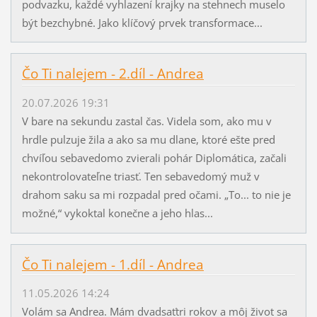
podvazku, každé vyhlazení krajky na stehnech muselo
být bezchybné. Jako klíčový prvek transformace...
Čo Ti nalejem - 2.díl - Andrea
20.07.2026 19:31
V bare na sekundu zastal čas. Videla som, ako mu v
hrdle pulzuje žila a ako sa mu dlane, ktoré ešte pred
chvíľou sebavedomo zvierali pohár Diplomática, začali
nekontrolovateľne triasť. Ten sebavedomý muž v
drahom saku sa mi rozpadal pred očami. „To... to nie je
možné,“ vykoktal konečne a jeho hlas...
Čo Ti nalejem - 1.díl - Andrea
11.05.2026 14:24
Volám sa Andrea. Mám dvadsaťtri rokov a môj život sa