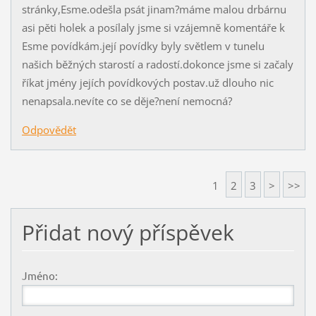
stránky,Esme.odešla psát jinam?máme malou drbárnu
asi pěti holek a posílaly jsme si vzájemně komentáře k
Esme povídkám.její povídky byly světlem v tunelu
našich běžných starostí a radostí.dokonce jsme si začaly
říkat jmény jejích povídkových postav.už dlouho nic
nenapsala.nevíte co se děje?není nemocná?
Odpovědět
1
2
3
>
>>
Přidat nový příspěvek
Jméno: