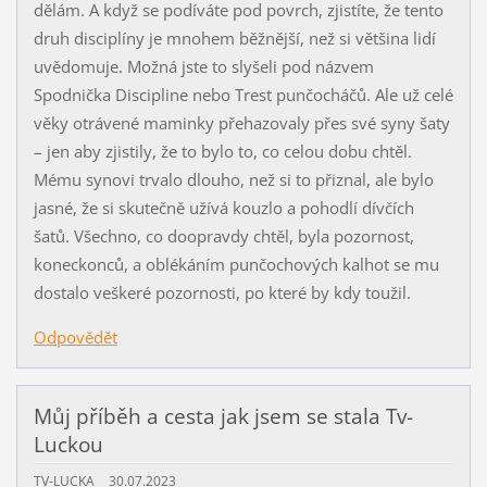
dělám. A když se podíváte pod povrch, zjistíte, že tento
druh disciplíny je mnohem běžnější, než si většina lidí
uvědomuje. Možná jste to slyšeli pod názvem
Spodnička Discipline nebo Trest punčocháčů. Ale už celé
věky otrávené maminky přehazovaly přes své syny šaty
– jen aby zjistily, že to bylo to, co celou dobu chtěl.
Mému synovi trvalo dlouho, než si to přiznal, ale bylo
jasné, že si skutečně užívá kouzlo a pohodlí dívčích
šatů. Všechno, co doopravdy chtěl, byla pozornost,
koneckonců, a oblékáním punčochových kalhot se mu
dostalo veškeré pozornosti, po které by kdy toužil.
Odpovědět
Můj příběh a cesta jak jsem se stala Tv-
Luckou
TV-LUCKA
30.07.2023