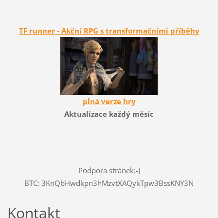
TF runner - Akční RPG s transformačními příběhy
plná verze hry
Aktualizace každý měsíc
Podpora stránek:-)
BTC: 3KnQbHwdkpn3hMzvtXAQykTpw3BssKNY3N
Kontakt