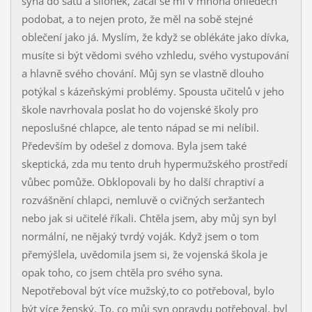
syna do šatů a silonek, začal se mi v mnoha ohledech
podobat, a to nejen proto, že měl na sobě stejné
oblečení jako já. Myslím, že když se oblékáte jako dívka,
musíte si být vědomi svého vzhledu, svého vystupování
a hlavně svého chování. Můj syn se vlastně dlouho
potýkal s kázeňskými problémy. Spousta učitelů v jeho
škole navrhovala poslat ho do vojenské školy pro
neposlušné chlapce, ale tento nápad se mi nelíbil.
Především by odešel z domova. Byla jsem také
skeptická, zda mu tento druh hypermužského prostředí
vůbec pomůže. Obklopovali by ho další chraptiví a
rozvášnění chlapci, nemluvě o cvičných seržantech
nebo jak si učitelé říkali. Chtěla jsem, aby můj syn byl
normální, ne nějaký tvrdý voják. Když jsem o tom
přemýšlela, uvědomila jsem si, že vojenská škola je
opak toho, co jsem chtěla pro svého syna.
Nepotřeboval být více mužský,to co potřeboval, bylo
být více ženský. To, co můj syn opravdu potřeboval, byl