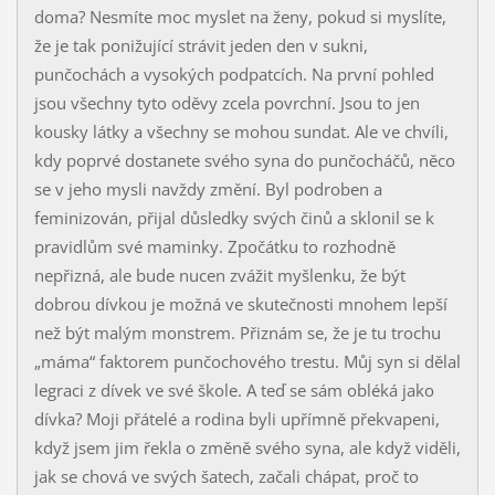
doma? Nesmíte moc myslet na ženy, pokud si myslíte,
že je tak ponižující strávit jeden den v sukni,
punčochách a vysokých podpatcích. Na první pohled
jsou všechny tyto oděvy zcela povrchní. Jsou to jen
kousky látky a všechny se mohou sundat. Ale ve chvíli,
kdy poprvé dostanete svého syna do punčocháčů, něco
se v jeho mysli navždy změní. Byl podroben a
feminizován, přijal důsledky svých činů a sklonil se k
pravidlům své maminky. Zpočátku to rozhodně
nepřizná, ale bude nucen zvážit myšlenku, že být
dobrou dívkou je možná ve skutečnosti mnohem lepší
než být malým monstrem. Přiznám se, že je tu trochu
„máma“ faktorem punčochového trestu. Můj syn si dělal
legraci z dívek ve své škole. A teď se sám obléká jako
dívka? Moji přátelé a rodina byli upřímně překvapeni,
když jsem jim řekla o změně svého syna, ale když viděli,
jak se chová ve svých šatech, začali chápat, proč to