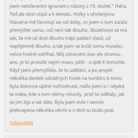
jsem netolerantní ignorant s názory z 19. století." Haha.
Teď ale dost vtipů a k tématu. Holky s oholenýma
hlavama mě fascinují asi od doby, co jsem o tom začala
přemýšlet sama, což není tak dlouho. Skutečnost se má
tak, že mě už dost dlouho trápí padání vlasů, už
nepříjemně dlouho, a tak jsem se kvůli tomu musela i
velice hodně ostříhat. Můj zdravotní stav ale stranou -
ano, je to protože nejím maso, pššš - a zpět k tomuhle.
Když jsem přemýšlela, že to udělám, a po projetí
několika desítek odvážných holek na tumblru k tomu
byla dokonce úplně rozhodnutá, našla jsem si i nějaká
ta videa, kde o tom slečny mluvily, proč to udělaly, jak
se jim žije a tak dále. Byla jsem mile i nemile
překvapena několika věcmi a o těch tu budu psát.
Odpovědět