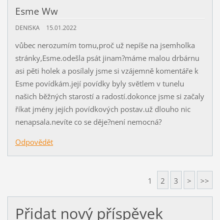
Esme Ww
DENISKA
15.01.2022
vůbec nerozumím tomu,proč už nepíše na jsemholka
stránky,Esme.odešla psát jinam?máme malou drbárnu
asi pěti holek a posílaly jsme si vzájemně komentáře k
Esme povídkám.její povídky byly světlem v tunelu
našich běžných starostí a radostí.dokonce jsme si začaly
říkat jmény jejích povídkových postav.už dlouho nic
nenapsala.nevíte co se děje?není nemocná?
Odpovědět
1
2
3
>
>>
Přidat nový příspěvek