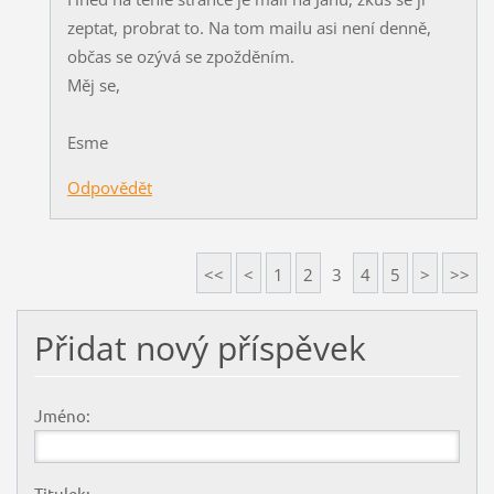
zeptat, probrat to. Na tom mailu asi není denně,
občas se ozývá se zpožděním.
Měj se,
Esme
Odpovědět
<<
<
1
2
3
4
5
>
>>
Přidat nový příspěvek
Jméno:
Titulek: