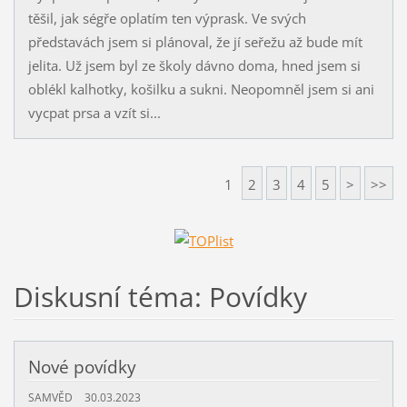
těšil, jak ségře oplatím ten výprask. Ve svých
představách jsem si plánoval, že jí seřežu až bude mít
jelita. Už jsem byl ze školy dávno doma, hned jsem si
oblékl kalhotky, košilku a sukni. Neopomněl jsem si ani
vycpat prsa a vzít si...
1
2
3
4
5
>
>>
Diskusní téma: Povídky
Nové povídky
SAMVĚD
30.03.2023