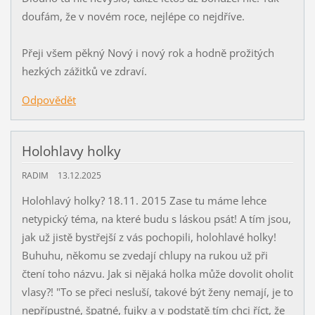
doufám, že v novém roce, nejlépe co nejdříve.
Přeji všem pěkný Nový i nový rok a hodně prožitých
hezkých zážitků ve zdraví.
Odpovědět
Holohlavy holky
RADIM
13.12.2025
Holohlavý holky? 18.11. 2015 Zase tu máme lehce
netypický téma, na které budu s láskou psát! A tím jsou,
jak už jistě bystřejší z vás pochopili, holohlavé holky!
Buhuhu, někomu se zvedají chlupy na rukou už při
čtení toho názvu. Jak si nějaká holka může dovolit oholit
vlasy?! "To se přeci nesluší, takové být ženy nemají, je to
nepřípustné, špatné, fujky a v podstatě tím chci říct, že