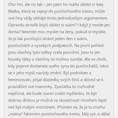
Chci říct, ale no tak – jen jsem ho nutila obléct si šaty.
Matka, která se zapojí do punčochového trestu, může
své činy vždy obhájit tímto jednoduchým argumentem.
Opravdu se tolik bojíš obléct si sukni? I když ji nosíte jen
doma? Nesmíte moc myslet na ženy, pokud si myslíte,
že je tak ponižující strávit jeden den v sukni,
punčochách a vysokých podpatcích. Na první pohled
jsou všechny tyto oděvy zcela povrchní. Jsou to jen
kousky látky a všechny se mohou sundat. Ale ve chvíli,
kdy poprvé dostanete svého syna do punčocháčů, něco
se v jeho mysli navždy změní. Byl podroben a
feminizován, přijal důsledky svých činů a sklonil se k
pravidlům své maminky. Zpočátku to rozhodně
nepřizná, ale bude nucen zvážit myšlenku, že být
dobrou dívkou je možná ve skutečnosti mnohem lepší
než být malým monstrem. Přiznám se, že je tu trochu
„máma“ faktorem punčochového trestu. Můj syn si dělal