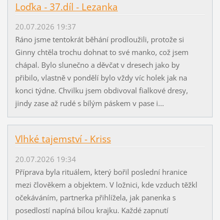
Loďka - 37.díl - Lezanka
20.07.2026 19:37
Ráno jsme tentokrát běhání prodloužili, protože si
Ginny chtěla trochu dohnat to své manko, což jsem
chápal. Bylo slunečno a děvčat v dresech jako by
přibilo, vlastně v pondělí bylo vždy víc holek jak na
konci týdne. Chvilku jsem obdivoval fialkové dresy,
jindy zase až rudé s bílým páskem v pase i...
Vlhké tajemství - Kriss
20.07.2026 19:34
Příprava byla rituálem, který bořil poslední hranice
mezi člověkem a objektem. V ložnici, kde vzduch těžkl
očekáváním, partnerka přihlížela, jak panenka s
posedlostí napíná bílou krajku. Každé zapnutí