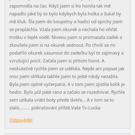
zapomněla na čas. Když jsem si ho honila tak mě
napadlo jaké by to bylo kdybych byla holka a šukal by
mě kluk. Šla jsem do koupelny a hadicí od sprchy jsem
se propláchla. Vzala jsem okurek a nechala ho ohřát
trošku v teplé vodě. Niveou jsem si promazala zadek a
zkoušela jsem si na okurek sednout. Po chvíli se mi
podařilo okurek zasunout do zadečku byl to zajímavý a
vzrušující pocit. Začala jsem si přitom honit. A
neskutečně rychle jsem se udělala. Nejde ani popsat jak
moc jsem stříkala takhle jsem to ještě nikdy nezažila.
Byla jsem úplně vyčerpaná. A v tom jsem zjistila kolik je
hodin. Bylo půl páté ráno a začalo se rozednívat. Rychle
sem utíkala vrátit boty přede dveře... A v tom se to
stalo......... pokračování příště.Vaše Tv-Lucka
Odpovědět