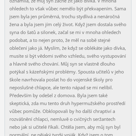
oznámila, že můj syn začne žít jako dívka. V mnoha
ohledech to však vůbec nemělo být překvapením. Sama
jsem byla jen průměrná, trochu stydlivá a nenáročná
žena a byla jsem jím celý život. Když jsem dostala svého
syna do šatů a silonek, začal se mi v mnoha ohledech
podobat, a to nejen proto, že měl na sobě stejné
oblečení jako já. Myslím, že když se oblékáte jako dívka,
musíte si být vědomi svého vzhledu, svého vystupování
a hlavně svého chování. Můj syn se vlastně dlouho
potýkal s kázeňskými problémy. Spousta učitelů v jeho
škole navrhovala poslat ho do vojenské školy pro
neposlušné chlapce, ale tento nápad se mi nelíbil.
Především by odešel z domova. Byla jsem také
skeptická, zda mu tento druh hypermužského prostředí
vůbec pomůže. Obklopovali by ho další chraptiví a
rozvášnění chlapci, nemluvě o cvičných seržantech
nebo jak si učitelé říkali. Chtěla jsem, aby můj syn byl
normální, ne nějaký tvrdý voják. Když jsem o tom