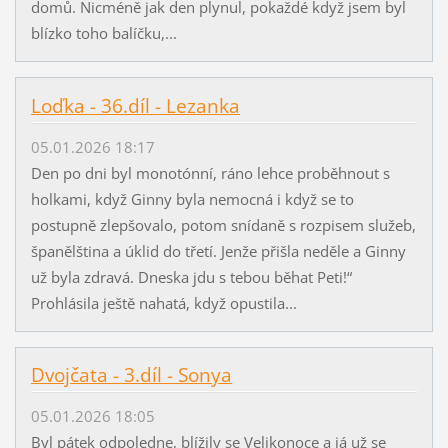
domů. Nicméně jak den plynul, pokaždé když jsem byl
blízko toho balíčku,...
Loďka - 36.díl - Lezanka
05.01.2026 18:17
Den po dni byl monotónní, ráno lehce proběhnout s
holkami, když Ginny byla nemocná i když se to
postupně zlepšovalo, potom snídaně s rozpisem služeb,
španělština a úklid do třetí. Jenže přišla neděle a Ginny
už byla zdravá. Dneska jdu s tebou běhat Peti!“
Prohlásila ještě nahatá, když opustila...
Dvojčata - 3.díl - Sonya
05.01.2026 18:05
Byl pátek odpoledne, blížily se Velikonoce a já už se