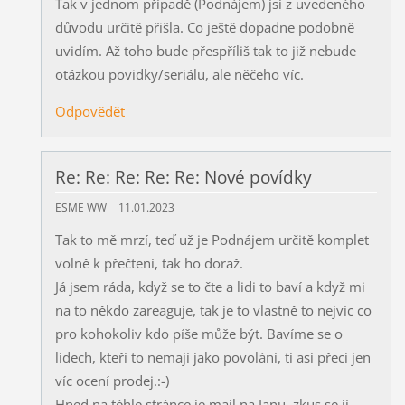
Tak v jednom případě (Podnájem) jsi z uvedeného
důvodu určitě přišla. Co ještě dopadne podobně
uvidím. Až toho bude přespříliš tak to již nebude
otázkou povidky/seriálu, ale něčeho víc.
Odpovědět
Re: Re: Re: Re: Re: Nové povídky
ESME WW
11.01.2023
Tak to mě mrzí, teď už je Podnájem určitě komplet
volně k přečtení, tak ho doraž.
Já jsem ráda, když se to čte a lidi to baví a když mi
na to někdo zareaguje, tak je to vlastně to nejvíc co
pro kohokoliv kdo píše může být. Bavíme se o
lidech, kteří to nemají jako povolání, ti asi přeci jen
víc ocení prodej.:-)
Hned na téhle stránce je mail na Janu, zkus se jí