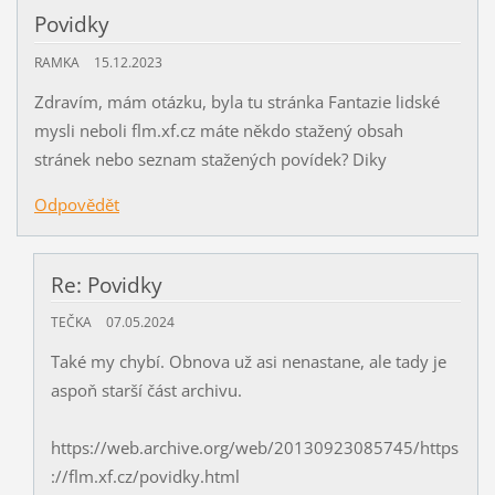
Povidky
RAMKA
15.12.2023
Zdravím, mám otázku, byla tu stránka Fantazie lidské
mysli neboli flm.xf.cz máte někdo stažený obsah
stránek nebo seznam stažených povídek? Diky
Odpovědět
Re: Povidky
TEČKA
07.05.2024
Také my chybí. Obnova už asi nenastane, ale tady je
aspoň starší část archivu.
https://web.archive.org/web/20130923085745/https
://flm.xf.cz/povidky.html