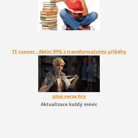
TF runner - Akční RPG s transformačními příběhy
plná verze hry
Aktualizace každý měsíc