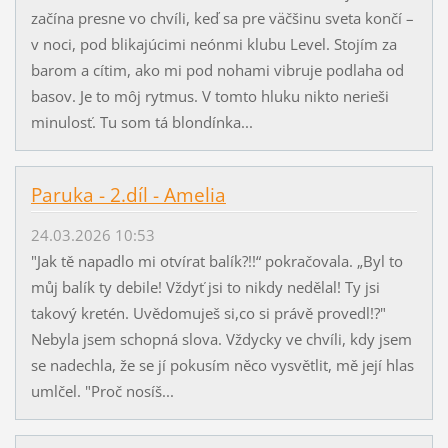
začína presne vo chvíli, keď sa pre väčšinu sveta končí –
v noci, pod blikajúcimi neónmi klubu Level. Stojím za
barom a cítim, ako mi pod nohami vibruje podlaha od
basov. Je to môj rytmus. V tomto hluku nikto nerieši
minulosť. Tu som tá blondínka...
Paruka - 2.díl - Amelia
24.03.2026 10:53
"Jak tě napadlo mi otvírat balík?!!“ pokračovala. „Byl to
můj balík ty debile! Vždyť jsi to nikdy nedělal! Ty jsi
takový kretén. Uvědomuješ si,co si právě provedl!?"
Nebyla jsem schopná slova. Vždycky ve chvíli, kdy jsem
se nadechla, že se jí pokusím něco vysvětlit, mě její hlas
umlčel. "Proč nosíš...