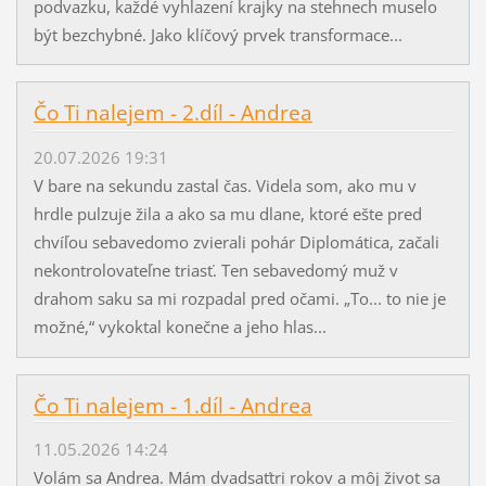
podvazku, každé vyhlazení krajky na stehnech muselo
být bezchybné. Jako klíčový prvek transformace...
Čo Ti nalejem - 2.díl - Andrea
20.07.2026 19:31
V bare na sekundu zastal čas. Videla som, ako mu v
hrdle pulzuje žila a ako sa mu dlane, ktoré ešte pred
chvíľou sebavedomo zvierali pohár Diplomática, začali
nekontrolovateľne triasť. Ten sebavedomý muž v
drahom saku sa mi rozpadal pred očami. „To... to nie je
možné,“ vykoktal konečne a jeho hlas...
Čo Ti nalejem - 1.díl - Andrea
11.05.2026 14:24
Volám sa Andrea. Mám dvadsaťtri rokov a môj život sa