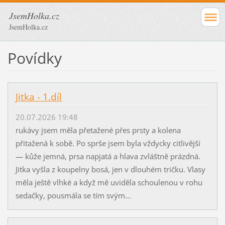
JsemHolka.cz
JsemHolka.cz
Povídky
Jitka - 1.díl
20.07.2026 19:48
rukávy jsem měla přetažené přes prsty a kolena
přitažená k sobě. Po sprše jsem byla vždycky citlivější
— kůže jemná, prsa napjatá a hlava zvláštně prázdná.
Jitka vyšla z koupelny bosá, jen v dlouhém tričku. Vlasy
měla ještě vlhké a když mě uviděla schoulenou v rohu
sedačky, pousmála se tím svým...