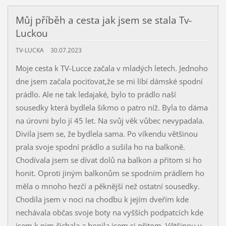
Můj příběh a cesta jak jsem se stala Tv-
Luckou
TV-LUCKA
30.07.2023
Moje cesta k TV-Lucce začala v mladých letech. Jednoho
dne jsem začala pociťovat,že se mi líbí dámské spodní
prádlo. Ale ne tak ledajaké, bylo to prádlo naší
sousedky která bydlela šikmo o patro níž. Byla to dáma
na úrovni bylo jí 45 let. Na svůj věk vůbec nevypadala.
Divila jsem se, že bydlela sama. Po víkendu většinou
prala svoje spodní prádlo a sušila ho na balkoně.
Chodívala jsem se dívat dolů na balkon a přitom si ho
honit. Oproti jiným balkonům se spodním prádlem ho
měla o mnoho hezčí a pěknější než ostatní sousedky.
Chodila jsem v noci na chodbu k jejím dveřím kde
nechávala občas svoje boty na vyšších podpatcích kde
jsem k nim čichala a honila jsem si přitom. Většinou v