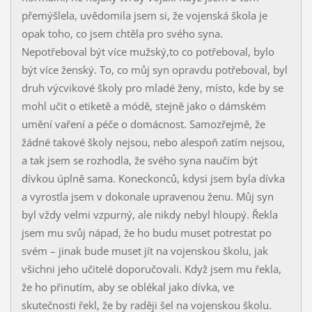
přemýšlela, uvědomila jsem si, že vojenská škola je
opak toho, co jsem chtěla pro svého syna.
Nepotřeboval být více mužský,to co potřeboval, bylo
být více ženský. To, co můj syn opravdu potřeboval, byl
druh výcvikové školy pro mladé ženy, místo, kde by se
mohl učit o etiketě a módě, stejně jako o dámském
umění vaření a péče o domácnost. Samozřejmě, že
žádné takové školy nejsou, nebo alespoň zatím nejsou,
a tak jsem se rozhodla, že svého syna naučím být
dívkou úplně sama. Koneckonců, kdysi jsem byla dívka
a vyrostla jsem v dokonale upravenou ženu. Můj syn
byl vždy velmi vzpurný, ale nikdy nebyl hloupý. Řekla
jsem mu svůj nápad, že ho budu muset potrestat po
svém – jinak bude muset jít na vojenskou školu, jak
všichni jeho učitelé doporučovali. Když jsem mu řekla,
že ho přinutím, aby se oblékal jako dívka, ve
skutečnosti řekl, že by raději šel na vojenskou školu.