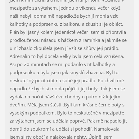
mezipatře za výtahem. Jednou o víkendu večer když
naši nebyli doma mě napadlo,že bych jí mohla vzít
kalhotky a podprsenku z balkonu a zkusit si je obléct.
Plán byl jasný kolem jedenácté večer jsem si připravila
prodlouženou násadu s háčkem z ramínka a jakmile se
u ní zhaslo zkoušela jsem jí vzít se šňůry její prádlo.
Adrenalin to byl docela velký byla jsem celá vzrušená.
Asi po 20 minutách se mi podařilo vzít kalhotky a
podprsenku a byla jsem jak smyslů zbavená. Byl to
neskutečný pocit cítit na sobě její prádlo. Po chvíli mě
napadlo že bych si mohla půjčit i její boty. Tak jsem se
vydala na noční návštěvu chodby o patro níž k jejím
dveřím. Měla jsem štěstí .Byli tam krásné černé boty s
vysokým podpatkem. Bylo to neskutečné v mezipatře
za výtahem jsem se udělala poprvé. Pak mě napadlo jít
domů do soukromí a udělat si pohodlí. Namalovala
jsem si rty obočí a nalakovala nehty. Úplně jsem