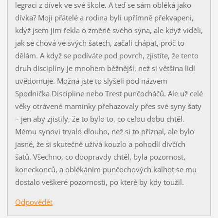
legraci z dívek ve své škole. A teď se sám obléká jako
dívka? Moji přátelé a rodina byli upřímně překvapeni,
když jsem jim řekla o změně svého syna, ale když viděli,
jak se chová ve svých šatech, začali chápat, proč to
dělám. A když se podíváte pod povrch, zjistíte, že tento
druh disciplíny je mnohem běžnější, než si většina lidí
uvědomuje. Možná jste to slyšeli pod názvem
Spodnička Discipline nebo Trest punčocháčů. Ale už celé
věky otrávené maminky přehazovaly přes své syny šaty
– jen aby zjistily, že to bylo to, co celou dobu chtěl.
Mému synovi trvalo dlouho, než si to přiznal, ale bylo
jasné, že si skutečně užívá kouzlo a pohodlí dívčích
šatů. Všechno, co doopravdy chtěl, byla pozornost,
koneckonců, a oblékáním punčochových kalhot se mu
dostalo veškeré pozornosti, po které by kdy toužil.
Odpovědět