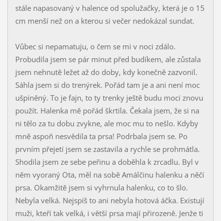
stále napasovaný v halence od spolužačky, která je o 15
cm menší než on a kterou si večer nedokázal sundat.
Vůbec si nepamatuju, o čem se mi v noci zdálo.
Probudila jsem se pár minut před budíkem, ale zůstala
jsem nehnutě ležet až do doby, kdy konečně zazvonil.
Sáhla jsem si do trenýrek. Pořád tam je a ani není moc
ušpiněný. To je fajn, to ty trenky ještě budu moci znovu
použít. Halenka mě pořád škrtila. Čekala jsem, že si na
ni tělo za tu dobu zvykne, ale moc mu to nešlo. Kdyby
mně aspoň nesvědila ta prsa! Podrbala jsem se. Po
prvním přejetí jsem se zastavila a rychle se prohmátla.
Shodila jsem ze sebe peřinu a doběhla k zrcadlu. Byl v
něm vyoraný Ota, měl na sobě Amálčinu halenku a něčí
prsa. Okamžitě jsem si vyhrnula halenku, co to šlo.
Nebyla velká. Nejspíš to ani nebyla hotová áčka. Existují
muži, kteří tak velká, i větší prsa mají přirozeně. Jenže ti