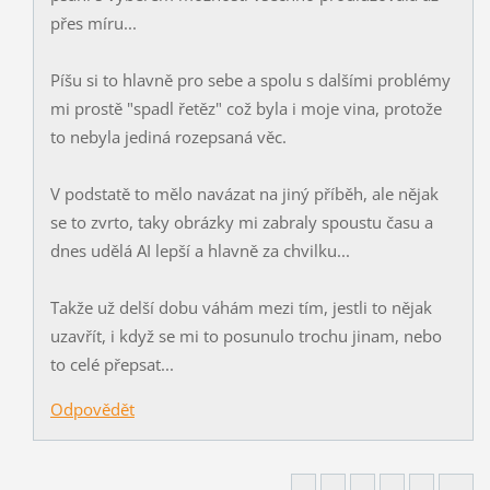
přes míru...
Píšu si to hlavně pro sebe a spolu s dalšími problémy
mi prostě "spadl řetěz" což byla i moje vina, protože
to nebyla jediná rozepsaná věc.
V podstatě to mělo navázat na jiný příběh, ale nějak
se to zvrto, taky obrázky mi zabraly spoustu času a
dnes udělá AI lepší a hlavně za chvilku...
Takže už delší dobu váhám mezi tím, jestli to nějak
uzavřít, i když se mi to posunulo trochu jinam, nebo
to celé přepsat...
Odpovědět