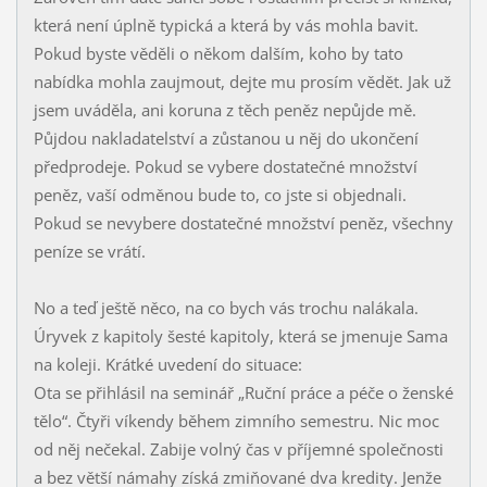
která není úplně typická a která by vás mohla bavit.
Pokud byste věděli o někom dalším, koho by tato
nabídka mohla zaujmout, dejte mu prosím vědět. Jak už
jsem uváděla, ani koruna z těch peněz nepůjde mě.
Půjdou nakladatelství a zůstanou u něj do ukončení
předprodeje. Pokud se vybere dostatečné množství
peněz, vaší odměnou bude to, co jste si objednali.
Pokud se nevybere dostatečné množství peněz, všechny
peníze se vrátí.
No a teď ještě něco, na co bych vás trochu nalákala.
Úryvek z kapitoly šesté kapitoly, která se jmenuje Sama
na koleji. Krátké uvedení do situace:
Ota se přihlásil na seminář „Ruční práce a péče o ženské
tělo“. Čtyři víkendy během zimního semestru. Nic moc
od něj nečekal. Zabije volný čas v příjemné společnosti
a bez větší námahy získá zmiňované dva kredity. Jenže