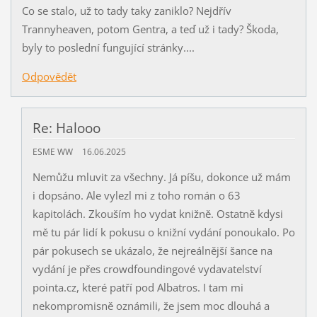
Co se stalo, už to tady taky zaniklo? Nejdřív
Trannyheaven, potom Gentra, a teď už i tady? Škoda,
byly to poslední fungující stránky....
Odpovědět
Re: Halooo
ESME WW
16.06.2025
Nemůžu mluvit za všechny. Já píšu, dokonce už mám
i dopsáno. Ale vylezl mi z toho román o 63
kapitolách. Zkouším ho vydat knižně. Ostatně kdysi
mě tu pár lidí k pokusu o knižní vydání ponoukalo. Po
pár pokusech se ukázalo, že nejreálnější šance na
vydání je přes crowdfoundingové vydavatelství
pointa.cz, které patří pod Albatros. I tam mi
nekompromisně oznámili, že jsem moc dlouhá a