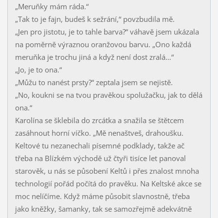
„Meruňky mám ráda.“
„Tak to je fajn, budeš k sežrání,“ povzbudila mě.
„Jen pro jistotu, je to tahle barva?“ váhavě jsem ukázala
na poměrně výraznou oranžovou barvu. „Ono každá
meruňka je trochu jiná a když není dost zralá…“
„Jo, je to ona.“
„Můžu to nanést prsty?“ zeptala jsem se nejistě.
„No, koukni se na tvou pravěkou spolužačku, jak to dělá
ona.“
Karolína se šklebila do zrcátka a snažila se štětcem
zasáhnout horní víčko. „Mě nenaštveš, drahoušku.
Keltové tu nezanechali písemné podklady, takže ač
třeba na Blízkém východě už čtyři tisíce let panoval
starověk, u nás se působení Keltů i přes znalost mnoha
technologií pořád počítá do pravěku. Na Keltské akce se
moc nelíčíme. Když máme působit slavnostně, třeba
jako kněžky, šamanky, tak se samozřejmě adekvátně