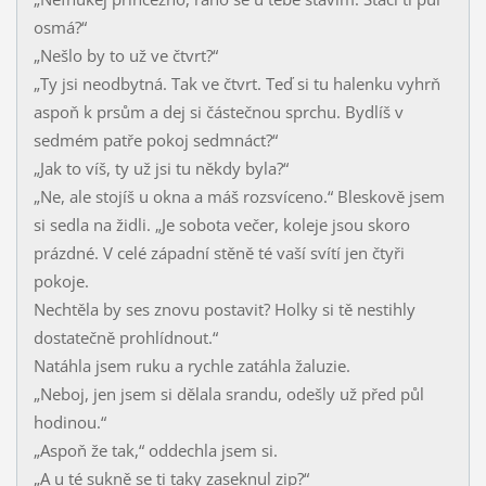
osmá?“
„Nešlo by to už ve čtvrt?“
„Ty jsi neodbytná. Tak ve čtvrt. Teď si tu halenku vyhrň
aspoň k prsům a dej si částečnou sprchu. Bydlíš v
sedmém patře pokoj sedmnáct?“
„Jak to víš, ty už jsi tu někdy byla?“
„Ne, ale stojíš u okna a máš rozsvíceno.“ Bleskově jsem
si sedla na židli. „Je sobota večer, koleje jsou skoro
prázdné. V celé západní stěně té vaší svítí jen čtyři
pokoje.
Nechtěla by ses znovu postavit? Holky si tě nestihly
dostatečně prohlídnout.“
Natáhla jsem ruku a rychle zatáhla žaluzie.
„Neboj, jen jsem si dělala srandu, odešly už před půl
hodinou.“
„Aspoň že tak,“ oddechla jsem si.
„A u té sukně se ti taky zaseknul zip?“