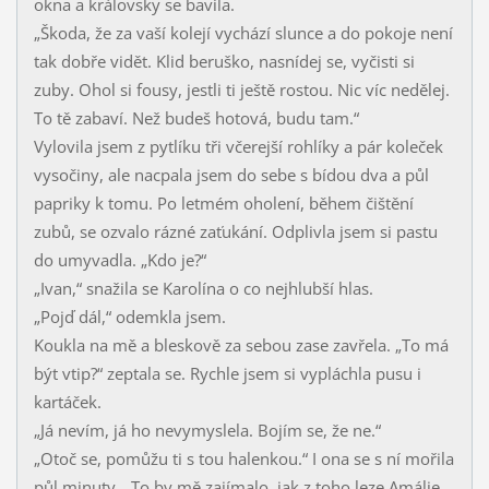
okna a královsky se bavila.
„Škoda, že za vaší kolejí vychází slunce a do pokoje není
tak dobře vidět. Klid beruško, nasnídej se, vyčisti si
zuby. Ohol si fousy, jestli ti ještě rostou. Nic víc nedělej.
To tě zabaví. Než budeš hotová, budu tam.“
Vylovila jsem z pytlíku tři včerejší rohlíky a pár koleček
vysočiny, ale nacpala jsem do sebe s bídou dva a půl
papriky k tomu. Po letmém oholení, během čištění
zubů, se ozvalo rázné zaťukání. Odplivla jsem si pastu
do umyvadla. „Kdo je?“
„Ivan,“ snažila se Karolína o co nejhlubší hlas.
„Pojď dál,“ odemkla jsem.
Koukla na mě a bleskově za sebou zase zavřela. „To má
být vtip?“ zeptala se. Rychle jsem si vypláchla pusu i
kartáček.
„Já nevím, já ho nevymyslela. Bojím se, že ne.“
„Otoč se, pomůžu ti s tou halenkou.“ I ona se s ní mořila
půl minuty. „To by mě zajímalo, jak z toho leze Amálie,