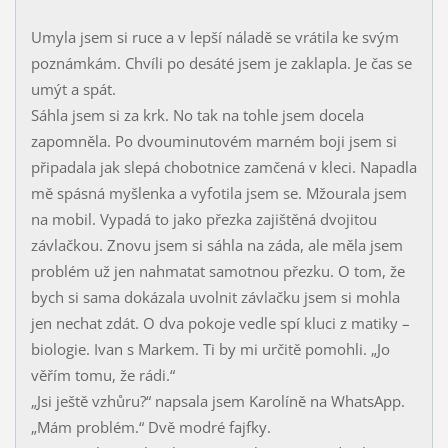
Umyla jsem si ruce a v lepší náladě se vrátila ke svým
poznámkám. Chvíli po desáté jsem je zaklapla. Je čas se
umýt a spát.
Sáhla jsem si za krk. No tak na tohle jsem docela
zapomněla. Po dvouminutovém marném boji jsem si
připadala jak slepá chobotnice zamčená v kleci. Napadla
mě spásná myšlenka a vyfotila jsem se. Mžourala jsem
na mobil. Vypadá to jako přezka zajištěná dvojitou
závlačkou. Znovu jsem si sáhla na záda, ale měla jsem
problém už jen nahmatat samotnou přezku. O tom, že
bych si sama dokázala uvolnit závlačku jsem si mohla
jen nechat zdát. O dva pokoje vedle spí kluci z matiky –
biologie. Ivan s Markem. Ti by mi určitě pomohli. „Jo
věřím tomu, že rádi.“
„Jsi ještě vzhůru?“ napsala jsem Karolíně na WhatsApp.
„Mám problém.“ Dvě modré fajfky.