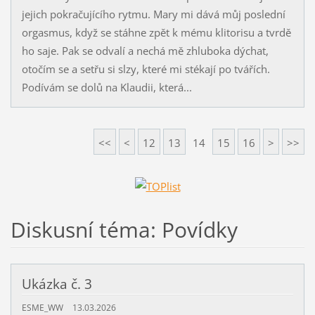
jejich pokračujícího rytmu. Mary mi dává můj poslední
orgasmus, když se stáhne zpět k mému klitorisu a tvrdě
ho saje. Pak se odvalí a nechá mě zhluboka dýchat,
otočím se a setřu si slzy, které mi stékají po tvářích.
Podívám se dolů na Klaudii, která...
<<
<
12
13
14
15
16
>
>>
Diskusní téma: Povídky
Ukázka č. 3
ESME_WW
13.03.2026