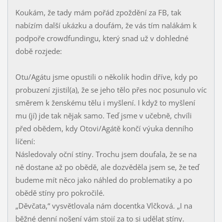
Koukám, že tady mám pořád zpoždění za FB, tak
nabízím další ukázku a doufám, že vás tím nalákám k
podpoře crowdfundingu, který snad už v dohledné
době rozjede:
Otu/Agátu jsme opustili o několik hodin dříve, kdy po
probuzení zjistil(a), že se jeho tělo přes noc posunulo víc
směrem k ženskému tělu i myšlení. I když to myšlení
mu (jí) jde tak nějak samo. Teď jsme v učebně, chvíli
před obědem, kdy Otovi/Agátě končí výuka denního
líčení:
Následovaly oční stíny. Trochu jsem doufala, že se na
ně dostane až po obědě, ale dozvěděla jsem se, že teď
budeme mít něco jako náhled do problematiky a po
obědě stíny pro pokročilé.
„Děvčata,“ vysvětlovala nám docentka Vlčková. „I na
běžné denní nošení vám stojí za to si udělat stíny.