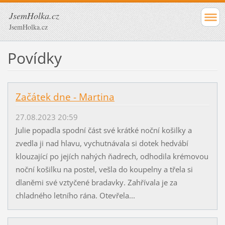
JsemHolka.cz
JsemHolka.cz
Povídky
Začátek dne - Martina
27.08.2023 20:59
Julie popadla spodní část své krátké noční košilky a
zvedla ji nad hlavu, vychutnávala si dotek hedvábí
klouzající po jejích nahých ňadrech, odhodila krémovou
noční košilku na postel, vešla do koupelny a třela si
dlaněmi své vztyčené bradavky. Zahřívala je za
chladného letního rána. Otevřela...