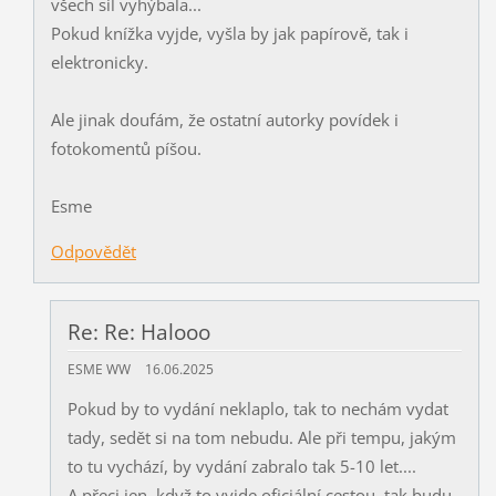
všech sil vyhýbala...
Pokud knížka vyjde, vyšla by jak papírově, tak i
elektronicky.
Ale jinak doufám, že ostatní autorky povídek i
fotokomentů píšou.
Esme
Odpovědět
Re: Re: Halooo
ESME WW
16.06.2025
Pokud by to vydání neklaplo, tak to nechám vydat
tady, sedět si na tom nebudu. Ale při tempu, jakým
to tu vychází, by vydání zabralo tak 5-10 let....
A přeci jen, když to vyjde oficiální cestou, tak budu