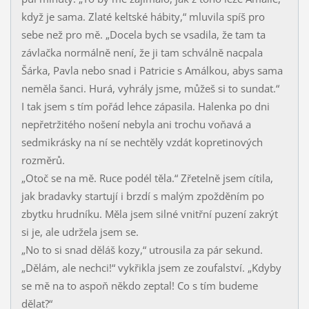
když je sama. Zlaté keltské hábity,“ mluvila spíš pro
sebe než pro mě. „Docela bych se vsadila, že tam ta
závlačka normálně není, že ji tam schválně nacpala
Šárka, Pavla nebo snad i Patricie s Amálkou, abys sama
neměla šanci. Hurá, vyhrály jsme, můžeš si to sundat.“
I tak jsem s tím pořád lehce zápasila. Halenka po dni
nepřetržitého nošení nebyla ani trochu voňavá a
sedmikrásky na ní se nechtěly vzdát kopretinových
rozměrů.
„Otoč se na mě. Ruce podél těla.“ Zřetelně jsem cítila,
jak bradavky startují i brzdí s malým zpožděním po
zbytku hrudníku. Měla jsem silné vnitřní puzení zakrýt
si je, ale udržela jsem se.
„No to si snad děláš kozy,“ utrousila za pár sekund.
„Dělám, ale nechci!“ vykřikla jsem ze zoufalství. „Kdyby
se mě na to aspoň někdo zeptal! Co s tím budeme
dělat?“