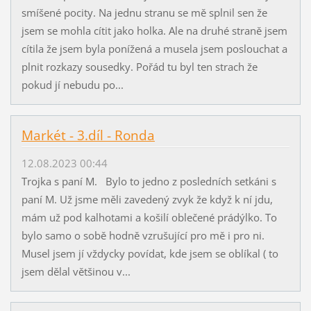
smíšené pocity. Na jednu stranu se mě splnil sen že
jsem se mohla cítit jako holka. Ale na druhé straně jsem
cítila že jsem byla ponížená a musela jsem poslouchat a
plnit rozkazy sousedky. Pořád tu byl ten strach že
pokud jí nebudu po...
Markét - 3.díl - Ronda
12.08.2023 00:44
Trojka s paní M. Bylo to jedno z posledních setkáni s
paní M. Už jsme měli zavedený zvyk že když k ní jdu,
mám už pod kalhotami a košilí oblečené prádýlko. To
bylo samo o sobě hodně vzrušující pro mě i pro ni.
Musel jsem jí vždycky povídat, kde jsem se oblíkal ( to
jsem dělal většinou v...