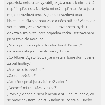
zpravidla nejsou tak vyzáblí jak já, a navíc k nim určitě
nepřišli přes noc. Nezbylo mi než si přiznat, že to jsou
moje opravdová prsa. Agátina opravdová prsa.
Halenka mi šla stáhnout zase o něco hůř než včera, ale
věřím tomu, že ve svém šoku a rozhořčení bych ji
dokázala srolovat i přes případná céčka. Bez zaváhání
jsem zavolala Karolíně.
„Musíš přijít co nejdřív. Ideálně hned. Prosím,“
nezapomněla jsem na slušné vychování.
„Co blbneš, Agáto. Sotva jsem vstala. Jsme domluvené
za půl hodiny.“
„Ale mě se to zvětšilo!“
„Co se ti zvětšilo?“
„No přece prsa! Jsou větší než večer!“
„Nechceš mi to ukázat z okna?“
„Počkej,“ doběhla jsem k němu a až u něj mi došlo, co
se právě chystám udělat. Vsadím se, že stála u svého