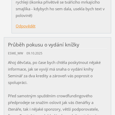
rychleji (ikonka přívětivě se tvářícího mrkajícího
smajlíka - kdybych ho sem dala, usekla bych text v
polovině)
Odpovědět
Průběh pokusu o vydání knížky
ESME_WW
09.10.2025
Ahoj děvčata, po čase bych chtěla poskytnout nějaké
informace, jak se vyvíjí má snaha o vydání knihy
Seminář za dva kredity a zároveň vás poprosit o
spolupráci.
Před samotným spuštěním crowdfundingového
předprodeje se snažím oslovit jak vás čtenářky a
čtenáře, tak i nějaké sponzory, větší podporovatele,