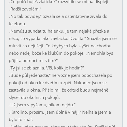
„Co potřebuješ zlatíčko?“ rozsvítilo se mi na displeji
„Radši zavolám.“
„No tak povídej,“ ozvala se a ostentativně zívala do
telefonu.
„Nemůžu sundat tu halenku. Je tam nějaká přezka a
něco, co vypadá jako závlačka. Dvojitá.“ Snažila jsem se
mluvit co nejtišeji. Co kdybych byla slyšet na chodbu
nebo nedej bože ke klukům do pokoje. „Nemohla bys
přijít a pomoct mi s tím?“
„Ty jsi se zbláznila. Víš, kolik je hodin?“
„Bude půl jedenácté,“ nervózně jsem popocházela po
pokoji od okna ke dveřím a zpět. Nakonec jsem se
zastavila u okna. Přišlo mi, že odtud budu nejméně
slyšet do okolních pokojů.
„Už jsem v pyžamu, nikam nejdu.“
„Karolíno, prosím, jsem úplně v háji.“ Nelhala jsem a
bylo to znát.
„Nefňukej princezno, ráno se u tebe stavím. Stačí ti půl