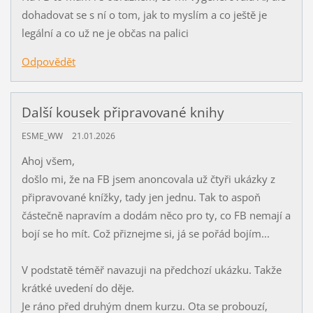
dohadovat se s ní o tom, jak to myslím a co ještě je
legální a co už ne je občas na palici
Odpovědět
Další kousek připravované knihy
ESME_WW
21.01.2026
Ahoj všem,
došlo mi, že na FB jsem anoncovala už čtyři ukázky z
připravované knížky, tady jen jednu. Tak to aspoň
částečně napravím a dodám něco pro ty, co FB nemají a
bojí se ho mít. Což přiznejme si, já se pořád bojím...
V podstatě téměř navazuji na předchozí ukázku. Takže
krátké uvedení do děje.
Je ráno před druhým dnem kurzu. Ota se probouzí,