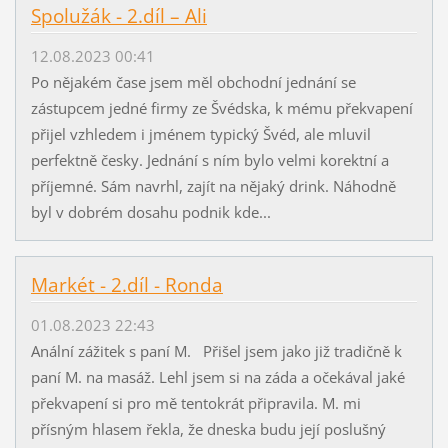
Spolužák - 2.díl – Ali
12.08.2023 00:41
Po nějakém čase jsem měl obchodní jednání se
zástupcem jedné firmy ze Švédska, k mému překvapení
přijel vzhledem i jménem typický Švéd, ale mluvil
perfektně česky. Jednání s ním bylo velmi korektní a
příjemné. Sám navrhl, zajít na nějaký drink. Náhodně
byl v dobrém dosahu podnik kde...
Markét - 2.díl - Ronda
01.08.2023 22:43
Anální zážitek s paní M. Přišel jsem jako již tradičně k
paní M. na masáž. Lehl jsem si na záda a očekával jaké
překvapení si pro mě tentokrát připravila. M. mi
přísným hlasem řekla, že dneska budu její poslušný