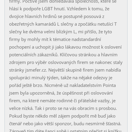
firmy. Poctivě jsem dohledávala společnosti, které se
hlásí k podpoře LGBT hnutí. Vzhledem k tomu, že
dvojice hlavních hrdinů se postupně posouvá z
obezřetných kamarádů L slečny a zpočátku netušící T
slečny ke dvěma velmi blízkým L, mi přišlo, že tyto
firmy by mohly mít k tématice nadstandardní
pochopení a uchopit ji jako lákavou možnost k oslovení
potenciálních zákazníků. Klíčovou stránkou a hlavním
zdrojem pro výběr oslovovaných firem se nakonec staly
stránky jsmefer.cz. Největší skupině firem jsem nabídla
spolupráci minulý týden, takže na nějaké odezvy je
pořád ještě brzo. Nicméně už nakladatelstvím Pointa
jsem byla upozorněná, že úspěšnost při oslovování
firem, na které nemáte rodinné či přátelské vazby, je
velice nízká. Tak i proto se na vás obracím s prosbou.
Pokud byste někdo měl zájem podpořit mě buď jako
čtenář nebo jako větší sponzor, budu nesmírně šťastná.
Zároveň tím dáte šanci sobě i ostatním přečíst si knížku,