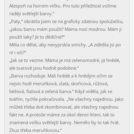
Alespoň na horním víčku. Pro tuto příležitost volíme
raději světlejší barvy.“
„Paty,“ obrátila jsem se na graficky zdatnou spolužačku,
„jakou barvu mám použít? Máma nosí modrou. Mám ji
použít taky? Je to dědičné?“
Měla co dělat, aby nevyprskla smíchy. „A zdědila jsi po
ní i oči?“
„Jak se to vezme. Máma je má zelenomodré, já hnědé,
ale tvarově jsou hodně podobné.“
„Barva rozhoduje. Máš hnědé a k hnědým očím se
nejvíc hodí meruňková, zlatá, skořicová, růžová,
béžová, fialová a zelená barva.“ Když viděla, jak se
tvářím, rychle pokračovala. „Ne všechny najednou. Jako
můžeš třeba dvě zkombinovat, ale všechny najednou
fakt ne. A protože máme za úkol denní líčení, tak to
znamená volbu světlejší barvy. Nemělo by to tak řvát.
Zkus třeba meruňkovou.“