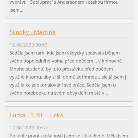
vypráví: Spoluprací s Andersonem i českou firmou
jsem...
Silonky - Martina
12.08.2023 00:53
Seděla jsem tam, kde jsem vždycky sedávala během
svého dopoledního volna před obědem... v knihovně.
Mnoho studentů by tuto přestávku před obědem
využilo k tomu, aby si šli domů zdřímnout, ale já jsem ji
využila ke zdokonalování své práce. Seděla jsem u
svého notebooku na svém obvyklém místě v...
Lucka - 3.díl - Lucka
12.08.2023 00:47
Po téhle první zkušenosti jsem se cítila divně. Měla jsem