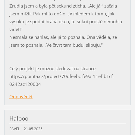
Zrudla jsem a byla pět sekund zticha. „Ale já,“ začala
jsem mlžit. Pak mi to došlo. „Vzhledem k tomu, jak
vysoko je spodní hrana oken, tu sukni prostě nemohla
vidět!“
Nesmála se nahlas, ale já to poznala. Ona věděla, že
jsem to poznala. „Ve čtvrt tam budu, slibuju.“
Celý projekt je možné sledovat na stránce:
https://pointa.cz/project/70dfeebc-fe9a-11ef-b1cf-
0242ac120004
Odpovědět
Halooo
PAVEL
21.05.2025