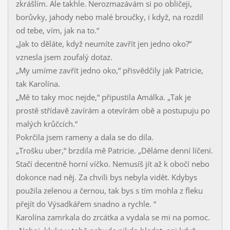
zkrášlím. Ale takhle. Nerozmazávám si po obličeji,
borůvky, jahody nebo malé broučky, i když, na rozdíl
od tebe, vím, jak na to.“
„Jak to děláte, když neumíte zavřít jen jedno oko?“
vznesla jsem zoufalý dotaz.
„My umíme zavřít jedno oko,“ přisvědčily jak Patricie,
tak Karolína.
„Mě to taky moc nejde,“ připustila Amálka. „Tak je
prostě střídavě zavírám a otevírám obě a postupuju po
malých krůčcích.“
Pokrčila jsem rameny a dala se do díla.
„Trošku uber,“ brzdila mě Patricie. „Děláme denní líčení.
Stačí decentně horní víčko. Nemusíš jít až k obočí nebo
dokonce nad něj. Za chvíli bys nebyla vidět. Kdybys
použila zelenou a černou, tak bys s tím mohla z fleku
přejít do Výsadkářem snadno a rychle. “
Karolína zamrkala do zrcátka a vydala se mi na pomoc.