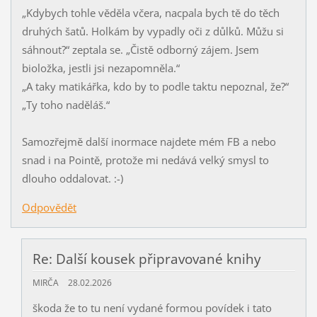
„Kdybych tohle věděla včera, nacpala bych tě do těch
druhých šatů. Holkám by vypadly oči z důlků. Můžu si
sáhnout?“ zeptala se. „Čistě odborný zájem. Jsem
bioložka, jestli jsi nezapomněla.“
„A taky matikářka, kdo by to podle taktu nepoznal, že?“
„Ty toho naděláš.“
Samozřejmě další inormace najdete mém FB a nebo
snad i na Pointě, protože mi nedává velký smysl to
dlouho oddalovat. :-)
Odpovědět
Re: Další kousek připravované knihy
MIRČA
28.02.2026
škoda že to tu není vydané formou povídek i tato