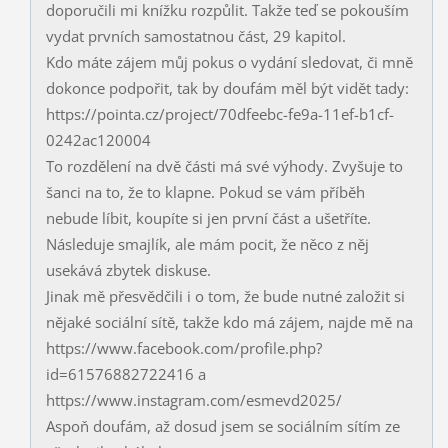
doporučili mi knížku rozpůlit. Takže teď se pokouším
vydat prvních samostatnou část, 29 kapitol.
Kdo máte zájem můj pokus o vydání sledovat, či mně
dokonce podpořit, tak by doufám měl být vidět tady:
https://pointa.cz/project/70dfeebc-fe9a-11ef-b1cf-
0242ac120004
To rozdělení na dvě části má své výhody. Zvyšuje to
šanci na to, že to klapne. Pokud se vám příběh
nebude líbit, koupíte si jen první část a ušetříte.
Následuje smajlík, ale mám pocit, že něco z něj
usekává zbytek diskuse.
Jinak mě přesvědčili i o tom, že bude nutné založit si
nějaké sociální sítě, takže kdo má zájem, najde mě na
https://www.facebook.com/profile.php?
id=61576882722416 a
https://www.instagram.com/esmevd2025/
Aspoň doufám, až dosud jsem se sociálním sítím ze