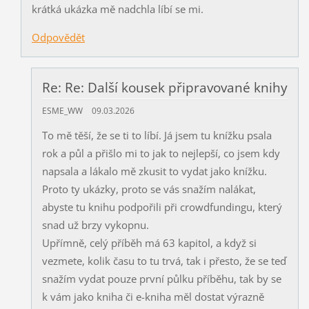
krátká ukázka mě nadchla líbí se mi.
Odpovědět
Re: Re: Další kousek připravované knihy
ESME_WW
09.03.2026
To mě těší, že se ti to líbí. Já jsem tu knížku psala
rok a půl a přišlo mi to jak to nejlepší, co jsem kdy
napsala a lákalo mě zkusit to vydat jako knížku.
Proto ty ukázky, proto se vás snažím nalákat,
abyste tu knihu podpořili při crowdfundingu, který
snad už brzy vykopnu.
Upřímně, celý příběh má 63 kapitol, a když si
vezmete, kolik času to tu trvá, tak i přesto, že se teď
snažím vydat pouze první půlku příběhu, tak by se
k vám jako kniha či e-kniha měl dostat výrazně