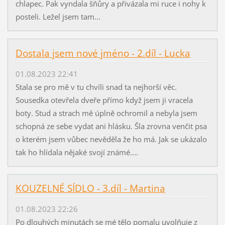
chlapec. Pak vyndala šňůry a přivázala mi ruce i nohy k
posteli. Ležel jsem tam...
Dostala jsem nové jméno - 2.díl - Lucka
01.08.2023 22:41
Stala se pro mě v tu chvíli snad ta nejhorší věc.
Sousedka otevřela dveře přímo když jsem ji vracela
boty. Stud a strach mě úplně ochromil a nebyla jsem
schopná ze sebe vydat ani hlásku. Šla zrovna venčit psa
o kterém jsem vůbec nevěděla že ho má. Jak se ukázalo
tak ho hlídala nějaké svojí známé....
KOUZELNÉ SÍDLO - 3.díl - Martina
01.08.2023 22:26
Po dlouhých minutách se mé tělo pomalu uvolňuje z