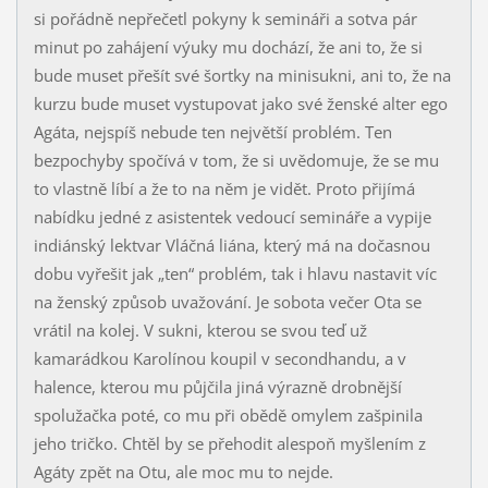
si pořádně nepřečetl pokyny k semináři a sotva pár
minut po zahájení výuky mu dochází, že ani to, že si
bude muset přešít své šortky na minisukni, ani to, že na
kurzu bude muset vystupovat jako své ženské alter ego
Agáta, nejspíš nebude ten největší problém. Ten
bezpochyby spočívá v tom, že si uvědomuje, že se mu
to vlastně líbí a že to na něm je vidět. Proto přijímá
nabídku jedné z asistentek vedoucí semináře a vypije
indiánský lektvar Vláčná liána, který má na dočasnou
dobu vyřešit jak „ten“ problém, tak i hlavu nastavit víc
na ženský způsob uvažování. Je sobota večer Ota se
vrátil na kolej. V sukni, kterou se svou teď už
kamarádkou Karolínou koupil v secondhandu, a v
halence, kterou mu půjčila jiná výrazně drobnější
spolužačka poté, co mu při obědě omylem zašpinila
jeho tričko. Chtěl by se přehodit alespoň myšlením z
Agáty zpět na Otu, ale moc mu to nejde.