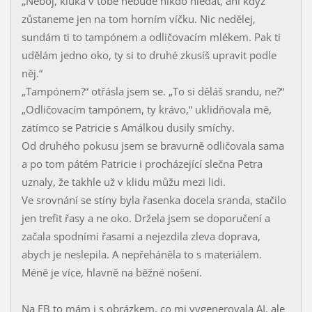
„Neboj, kluka v tobě nebude nikdo hledat, ani když
zůstaneme jen na tom horním víčku. Nic nedělej,
sundám ti to tampónem a odličovacím mlékem. Pak ti
udělám jedno oko, ty si to druhé zkusíš upravit podle
něj.“
„Tampónem?“ otřásla jsem se. „To si děláš srandu, ne?“
„Odličovacím tampónem, ty krávo,“ uklidňovala mě,
zatímco se Patricie s Amálkou dusily smíchy.
Od druhého pokusu jsem se bravurně odličovala sama
a po tom pátém Patricie i procházející slečna Petra
uznaly, že takhle už v klidu můžu mezi lidi.
Ve srovnání se stíny byla řasenka docela sranda, stačilo
jen trefit řasy a ne oko. Držela jsem se doporučení a
začala spodními řasami a nejezdila zleva doprava,
abych je neslepila. A nepřeháněla to s materiálem.
Méně je více, hlavně na běžné nošení.
Na FB to mám i s obrázkem, co mi vygenerovala AI, ale